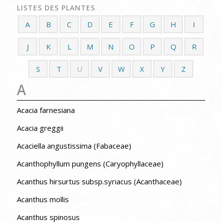
LISTES DES PLANTES
A
B
C
D
E
F
G
H
I
J
K
L
M
N
O
P
Q
R
S
T
U
V
W
X
Y
Z
A
Acacia farnesiana
Acacia greggii
Acaciella angustissima (Fabaceae)
Acanthophyllum pungens (Caryophyllaceae)
Acanthus hirsurtus subsp.syriacus (Acanthaceae)
Acanthus mollis
Acanthus spinosus