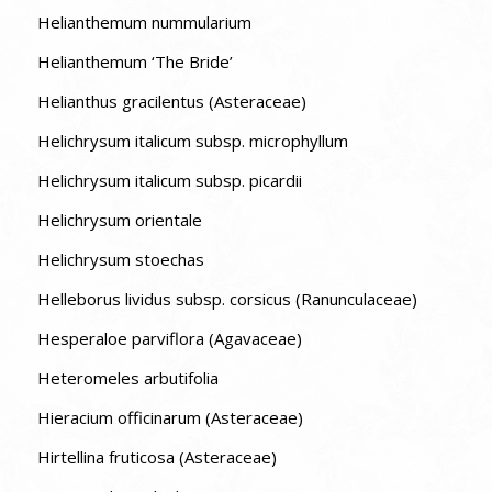
Helianthemum nummularium
Helianthemum ‘The Bride’
Helianthus gracilentus (Asteraceae)
Helichrysum italicum subsp. microphyllum
Helichrysum italicum subsp. picardii
Helichrysum orientale
Helichrysum stoechas
Helleborus lividus subsp. corsicus (Ranunculaceae)
Hesperaloe parviflora (Agavaceae)
Heteromeles arbutifolia
Hieracium officinarum (Asteraceae)
Hirtellina fruticosa (Asteraceae)