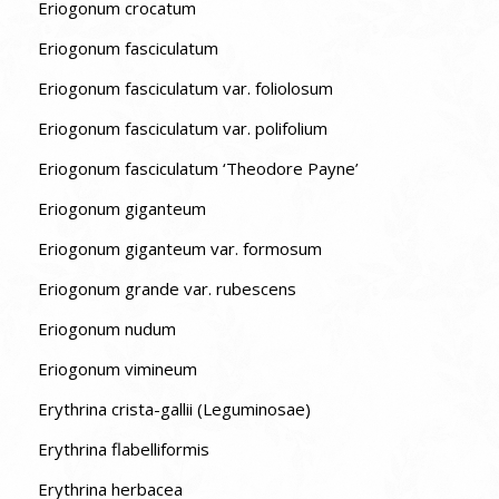
Eriogonum crocatum
Eriogonum fasciculatum
Eriogonum fasciculatum var. foliolosum
Eriogonum fasciculatum var. polifolium
Eriogonum fasciculatum ‘Theodore Payne’
Eriogonum giganteum
Eriogonum giganteum var. formosum
Eriogonum grande var. rubescens
Eriogonum nudum
Eriogonum vimineum
Erythrina crista-gallii (Leguminosae)
Erythrina flabelliformis
Erythrina herbacea