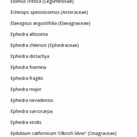
Ebenus cretica (Leguminosae)
Echinops spinosissimus (Asteraceae)
Elaeagnus angustifolia (Elaeagnaceae)
Ephedra altissima
Ephedra chilensis (Ephedraceae)
Ephedra distachya
Ephedra foemina
Ephedra fragilis
Ephedra major
Ephedra nevadensis
Ephedra sarcocarpa
Ephedra viridis
Epilobium californicum ‘Olbrich Silver’ (Onagraceae)