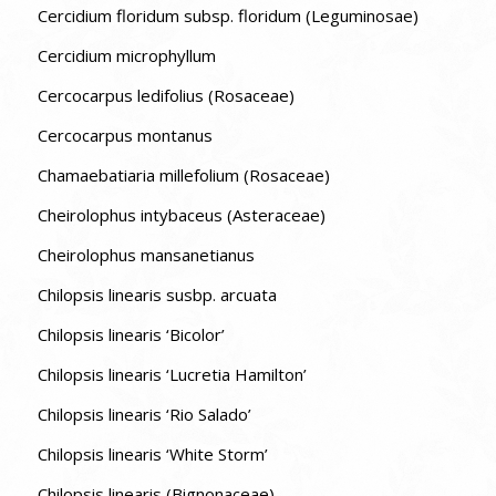
Cercidium floridum subsp. floridum (Leguminosae)
Cercidium microphyllum
Cercocarpus ledifolius (Rosaceae)
Cercocarpus montanus
Chamaebatiaria millefolium (Rosaceae)
Cheirolophus intybaceus (Asteraceae)
Cheirolophus mansanetianus
Chilopsis linearis susbp. arcuata
Chilopsis linearis ‘Bicolor’
Chilopsis linearis ‘Lucretia Hamilton’
Chilopsis linearis ‘Rio Salado’
Chilopsis linearis ‘White Storm’
Chilopsis linearis (Bignonaceae)