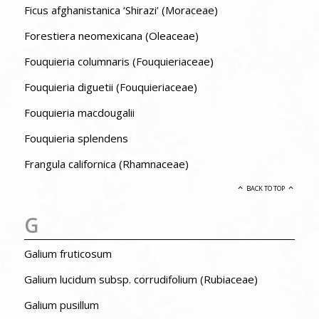
Ficus afghanistanica ‘Shirazi’ (Moraceae)
Forestiera neomexicana (Oleaceae)
Fouquieria columnaris (Fouquieriaceae)
Fouquieria diguetii (Fouquieriaceae)
Fouquieria macdougalii
Fouquieria splendens
Frangula californica (Rhamnaceae)
BACK TO TOP
G
Galium fruticosum
Galium lucidum subsp. corrudifolium (Rubiaceae)
Galium pusillum