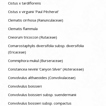
Cistus x tardiflorens
Cistus x virguinii ‘Paul Pècherat’
Clematis cirrhosa (Ranunculaceae)
Clematis flammula
Cneorum tricoccon (Rutaceae)
Comarostaphylis diversifolia subsp. diversifolia
(Ericaceae)
Commiphora mukul (Burseraceae)
Constancea nevinii ‘Canyon Silver’ (Asteraceae)
Convolvulus althaeoides (Convolvulaceae)
Convolvulus boissieri
Convolvulus boissieri subsp. suendermanii
Convolvulus bossieri subsp. compactus