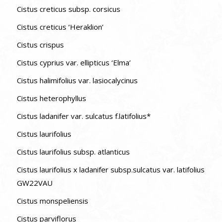
Cistus creticus subsp. corsicus
Cistus creticus ‘Heraklion’
Cistus crispus
Cistus cyprius var. ellipticus ‘Elma’
Cistus halimifolius var. lasiocalycinus
Cistus heterophyllus
Cistus ladanifer var. sulcatus f.latifolius*
Cistus laurifolius
Cistus laurifolius subsp. atlanticus
Cistus laurifolius x ladanifer subsp.sulcatus var. latifolius
GW22VAU
Cistus monspeliensis
Cistus parviflorus