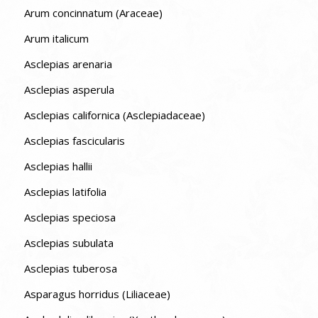
Arum concinnatum (Araceae)
Arum italicum
Asclepias arenaria
Asclepias asperula
Asclepias californica (Asclepiadaceae)
Asclepias fascicularis
Asclepias hallii
Asclepias latifolia
Asclepias speciosa
Asclepias subulata
Asclepias tuberosa
Asparagus horridus (Liliaceae)