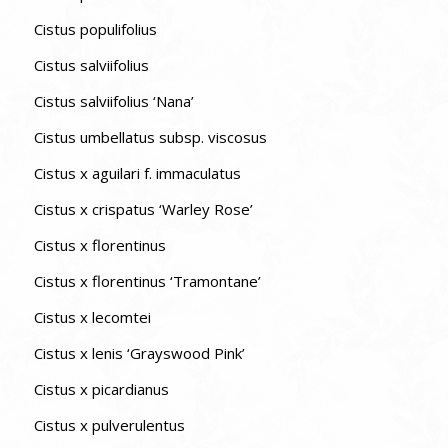
Cistus populifolius
Cistus salviifolius
Cistus salviifolius ‘Nana’
Cistus umbellatus subsp. viscosus
Cistus x aguilari f. immaculatus
Cistus x crispatus ‘Warley Rose’
Cistus x florentinus
Cistus x florentinus ‘Tramontane’
Cistus x lecomtei
Cistus x lenis ‘Grayswood Pink’
Cistus x picardianus
Cistus x pulverulentus