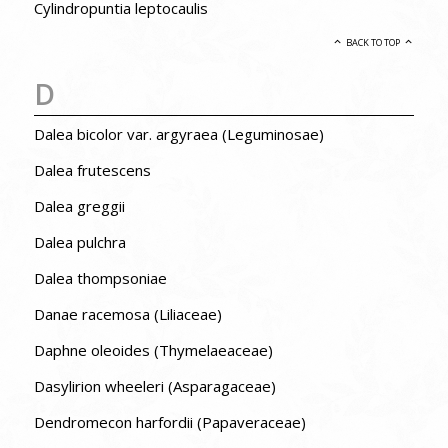
Cylindropuntia leptocaulis
BACK TO TOP
D
Dalea bicolor var. argyraea (Leguminosae)
Dalea frutescens
Dalea greggii
Dalea pulchra
Dalea thompsoniae
Danae racemosa (Liliaceae)
Daphne oleoides (Thymelaeaceae)
Dasylirion wheeleri (Asparagaceae)
Dendromecon harfordii (Papaveraceae)