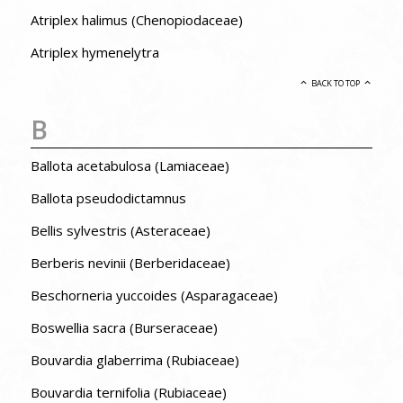
Atriplex halimus (Chenopiodaceae)
Atriplex hymenelytra
BACK TO TOP
B
Ballota acetabulosa (Lamiaceae)
Ballota pseudodictamnus
Bellis sylvestris (Asteraceae)
Berberis nevinii (Berberidaceae)
Beschorneria yuccoides (Asparagaceae)
Boswellia sacra (Burseraceae)
Bouvardia glaberrima (Rubiaceae)
Bouvardia ternifolia (Rubiaceae)