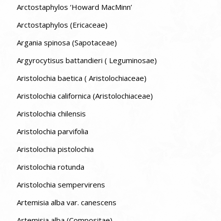
Arctostaphylos ‘Howard MacMinn’
Arctostaphylos (Ericaceae)
Argania spinosa (Sapotaceae)
Argyrocytisus battandieri ( Leguminosae)
Aristolochia baetica ( Aristolochiaceae)
Aristolochia californica (Aristolochiaceae)
Aristolochia chilensis
Aristolochia parvifolia
Aristolochia pistolochia
Aristolochia rotunda
Aristolochia sempervirens
Artemisia alba var. canescens
Artemisia alba (Compositae)