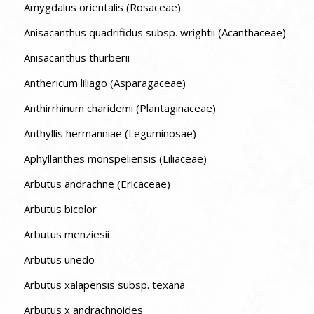
Amygdalus orientalis (Rosaceae)
Anisacanthus quadrifidus subsp. wrightii (Acanthaceae)
Anisacanthus thurberii
Anthericum liliago (Asparagaceae)
Anthirrhinum charidemi (Plantaginaceae)
Anthyllis hermanniae (Leguminosae)
Aphyllanthes monspeliensis (Liliaceae)
Arbutus andrachne (Ericaceae)
Arbutus bicolor
Arbutus menziesii
Arbutus unedo
Arbutus xalapensis subsp. texana
Arbutus x andrachnoides