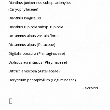
Dianthus juniperinus subsp. aciphyllus
(Caryophyllaceae)
Dianthus longicaulis
Dianthus rupicola subsp. rupicola
Dictamnus albus var. albiflorus
Dictamnus albus (Rutaceae)
Digitalis obscura (Plantaginaceae)
Diplacus aurantiacus (Phrymaceae)
Dittrichia viscosa (Asteraceae)
Dorycnium pentaphyllum (Leguminosae)
BACK TO TOP
E