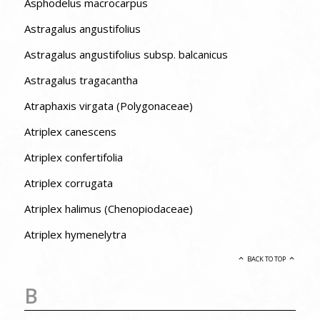
Asphodelus macrocarpus
Astragalus angustifolius
Astragalus angustifolius subsp. balcanicus
Astragalus tragacantha
Atraphaxis virgata (Polygonaceae)
Atriplex canescens
Atriplex confertifolia
Atriplex corrugata
Atriplex halimus (Chenopiodaceae)
Atriplex hymenelytra
BACK TO TOP
B