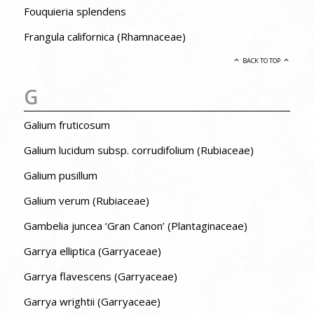
Fouquieria splendens
Frangula californica (Rhamnaceae)
BACK TO TOP
G
Galium fruticosum
Galium lucidum subsp. corrudifolium (Rubiaceae)
Galium pusillum
Galium verum (Rubiaceae)
Gambelia juncea ‘Gran Canon’ (Plantaginaceae)
Garrya elliptica (Garryaceae)
Garrya flavescens (Garryaceae)
Garrya wrightii (Garryaceae)