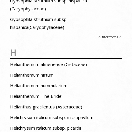
Gypsophila struthium subsp. hispanica
(Caryophyllaceae)
Gypsophila struthium subsp.
hispanica(Caryophyllaceae)
BACK TO TOP
H
Helianthemum almeriense (Cistaceae)
Helianthemum hirtum
Helianthemum nummularium
Helianthemum ‘The Bride’
Helianthus gracilentus (Asteraceae)
Helichrysum italicum subsp. microphyllum
Helichrysum italicum subsp. picardii