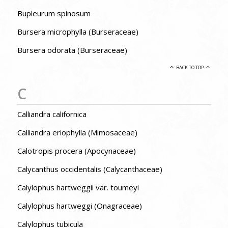
Bupleurum spinosum
Bursera microphylla (Burseraceae)
Bursera odorata (Burseraceae)
BACK TO TOP
C
Calliandra californica
Calliandra eriophylla (Mimosaceae)
Calotropis procera (Apocynaceae)
Calycanthus occidentalis (Calycanthaceae)
Calylophus hartweggii var. toumeyi
Calylophus hartweggi (Onagraceae)
Calylophus tubicula