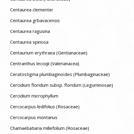
Centaurea clementei
Centaurea grbavacensis
Centaurea ragusina
Centaurea spinosa
Centaurium erythraea (Gentianaceae)
Centranthus lecoqii (Valerianacea)
Ceratostigma plumbaginoïdes (Plumbaginaceae)
Cercidium floridum subsp. floridum (Leguminosae)
Cercidium microphyllum
Cercocarpus ledifolius (Rosaceae)
Cercocarpus montanus
Chamaebatiaria millefolium (Rosaceae)