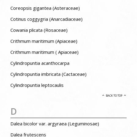
Coreopsis gigantea (Asteraceae)
Cotinus coggygria (Anarcadiaceae)
Cowania plicata (Rosaceae)
Crithmum maritimum (Apiaceae)
Crithmum maritimum ( Apiaceae)
Cylindropuntia acanthocarpa
Cylindropuntia imbricata (Cactaceae)
Cylindropuntia leptocaulis
BACK TO TOP
D
Dalea bicolor var. argyraea (Leguminosae)
Dalea frutescens