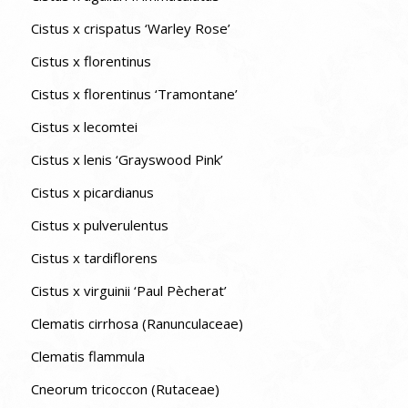
Cistus x crispatus ‘Warley Rose’
Cistus x florentinus
Cistus x florentinus ‘Tramontane’
Cistus x lecomtei
Cistus x lenis ‘Grayswood Pink’
Cistus x picardianus
Cistus x pulverulentus
Cistus x tardiflorens
Cistus x virguinii ‘Paul Pècherat’
Clematis cirrhosa (Ranunculaceae)
Clematis flammula
Cneorum tricoccon (Rutaceae)