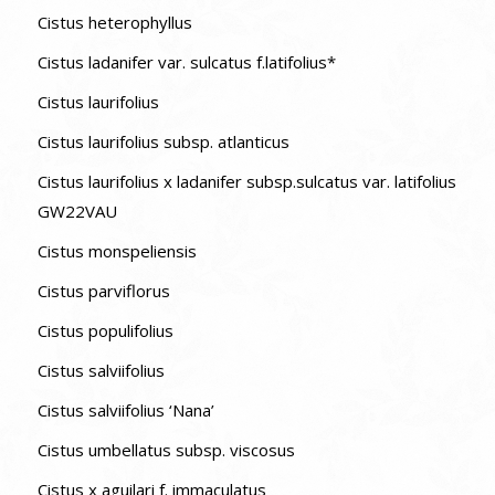
Cistus heterophyllus
Cistus ladanifer var. sulcatus f.latifolius*
Cistus laurifolius
Cistus laurifolius subsp. atlanticus
Cistus laurifolius x ladanifer subsp.sulcatus var. latifolius
GW22VAU
Cistus monspeliensis
Cistus parviflorus
Cistus populifolius
Cistus salviifolius
Cistus salviifolius ‘Nana’
Cistus umbellatus subsp. viscosus
Cistus x aguilari f. immaculatus