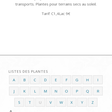
transports. Plantes pour terrains secs au soleil.
Tarif: C1,4Lac 9€
LISTES DES PLANTES
A
B
C
D
E
F
G
H
I
J
K
L
M
N
O
P
Q
R
S
T
U
V
W
X
Y
Z