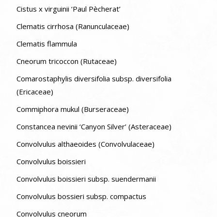
Cistus x virguinii ‘Paul Pècherat’
Clematis cirrhosa (Ranunculaceae)
Clematis flammula
Cneorum tricoccon (Rutaceae)
Comarostaphylis diversifolia subsp. diversifolia
(Ericaceae)
Commiphora mukul (Burseraceae)
Constancea nevinii ‘Canyon Silver’ (Asteraceae)
Convolvulus althaeoides (Convolvulaceae)
Convolvulus boissieri
Convolvulus boissieri subsp. suendermanii
Convolvulus bossieri subsp. compactus
Convolvulus cneorum