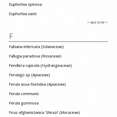
Euphorbia spinosa
Euphorbia xanti
BACK TO TOP
F
Fabiana imbricata (Solanaceae)
Fallugia paradoxa (Rosaceae)
Fendlera rupicola (Hydrangeaceae)
Ferulago sp (Apiaceae)
Ferula assa-foetidea (Apiaceae)
Ferula communis
Ferula gummosa
Ficus afghanistanica ‘Shirazi’ (Moraceae)