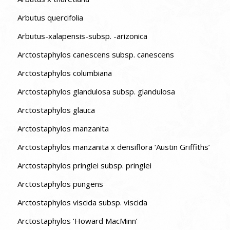
Arbutus quercifolia
Arbutus-xalapensis-subsp. -arizonica
Arctostaphylos canescens subsp. canescens
Arctostaphylos columbiana
Arctostaphylos glandulosa subsp. glandulosa
Arctostaphylos glauca
Arctostaphylos manzanita
Arctostaphylos manzanita x densiflora ‘Austin Griffiths’
Arctostaphylos pringlei subsp. pringlei
Arctostaphylos pungens
Arctostaphylos viscida subsp. viscida
Arctostaphylos ‘Howard MacMinn’