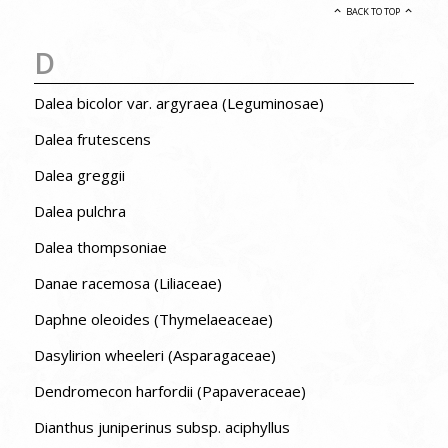
BACK TO TOP
D
Dalea bicolor var. argyraea (Leguminosae)
Dalea frutescens
Dalea greggii
Dalea pulchra
Dalea thompsoniae
Danae racemosa (Liliaceae)
Daphne oleoides (Thymelaeaceae)
Dasylirion wheeleri (Asparagaceae)
Dendromecon harfordii (Papaveraceae)
Dianthus juniperinus subsp. aciphyllus