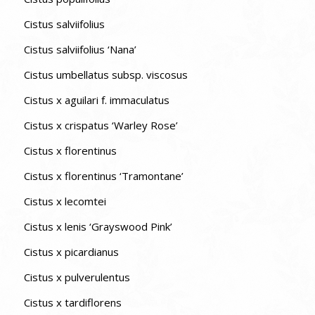
Cistus salviifolius
Cistus salviifolius ‘Nana’
Cistus umbellatus subsp. viscosus
Cistus x aguilari f. immaculatus
Cistus x crispatus ‘Warley Rose’
Cistus x florentinus
Cistus x florentinus ‘Tramontane’
Cistus x lecomtei
Cistus x lenis ‘Grayswood Pink’
Cistus x picardianus
Cistus x pulverulentus
Cistus x tardiflorens