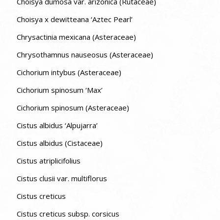
Choisya dumosa var. arizonica (Rutaceae)
Choisya x dewitteana ‘Aztec Pearl’
Chrysactinia mexicana (Asteraceae)
Chrysothamnus nauseosus (Asteraceae)
Cichorium intybus (Asteraceae)
Cichorium spinosum ‘Max’
Cichorium spinosum (Asteraceae)
Cistus albidus ‘Alpujarra’
Cistus albidus (Cistaceae)
Cistus atriplicifolius
Cistus clusii var. multiflorus
Cistus creticus
Cistus creticus subsp. corsicus