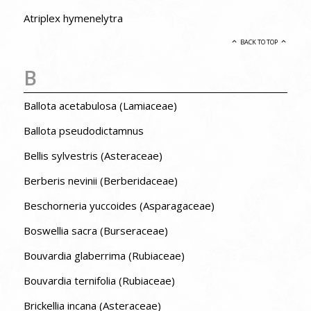
Atriplex hymenelytra
BACK TO TOP
B
Ballota acetabulosa (Lamiaceae)
Ballota pseudodictamnus
Bellis sylvestris (Asteraceae)
Berberis nevinii (Berberidaceae)
Beschorneria yuccoides (Asparagaceae)
Boswellia sacra (Burseraceae)
Bouvardia glaberrima (Rubiaceae)
Bouvardia ternifolia (Rubiaceae)
Brickellia incana (Asteraceae)