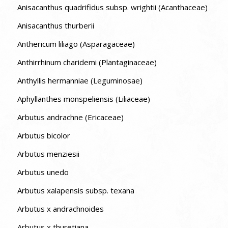
Anisacanthus quadrifidus subsp. wrightii (Acanthaceae)
Anisacanthus thurberii
Anthericum liliago (Asparagaceae)
Anthirrhinum charidemi (Plantaginaceae)
Anthyllis hermanniae (Leguminosae)
Aphyllanthes monspeliensis (Liliaceae)
Arbutus andrachne (Ericaceae)
Arbutus bicolor
Arbutus menziesii
Arbutus unedo
Arbutus xalapensis subsp. texana
Arbutus x andrachnoides
Arbutus x thuretiana