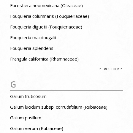
Forestiera neomexicana (Oleaceae)
Fouquieria columnaris (Fouquieriaceae)
Fouquieria diguetii (Fouquieriaceae)
Fouquieria macdougalii
Fouquieria splendens
Frangula californica (Rhamnaceae)
BACK TO TOP
G
Galium fruticosum
Galium lucidum subsp. corrudifolium (Rubiaceae)
Galium pusillum
Galium verum (Rubiaceae)