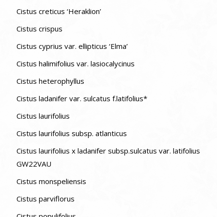
Cistus creticus ‘Heraklion’
Cistus crispus
Cistus cyprius var. ellipticus ‘Elma’
Cistus halimifolius var. lasiocalycinus
Cistus heterophyllus
Cistus ladanifer var. sulcatus f.latifolius*
Cistus laurifolius
Cistus laurifolius subsp. atlanticus
Cistus laurifolius x ladanifer subsp.sulcatus var. latifolius
GW22VAU
Cistus monspeliensis
Cistus parviflorus
Cistus populifolius