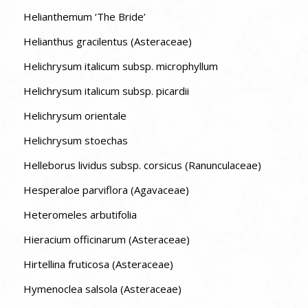
Helianthemum ‘The Bride’
Helianthus gracilentus (Asteraceae)
Helichrysum italicum subsp. microphyllum
Helichrysum italicum subsp. picardii
Helichrysum orientale
Helichrysum stoechas
Helleborus lividus subsp. corsicus (Ranunculaceae)
Hesperaloe parviflora (Agavaceae)
Heteromeles arbutifolia
Hieracium officinarum (Asteraceae)
Hirtellina fruticosa (Asteraceae)
Hymenoclea salsola (Asteraceae)