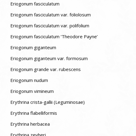
Eriogonum fasciculatum
Eriogonum fasciculatum var. foliolosum
Eriogonum fasciculatum var. polifolium
Eriogonum fasciculatum ‘Theodore Payne’
Eriogonum giganteum
Eriogonum giganteum var. formosum
Eriogonum grande var. rubescens
Eriogonum nudum
Eriogonum vimineum
Erythrina crista-gallii (Leguminosae)
Erythrina flabelliformis
Erythrina herbacea
Erythrina zeyheri