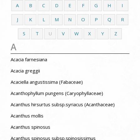
A
B
C
D
E
F
G
H
I
J
K
L
M
N
O
P
Q
R
S
T
U
V
W
X
Y
Z
A
Acacia farnesiana
Acacia greggii
Acaciella angustissima (Fabaceae)
Acanthophyllum pungens (Caryophyllaceae)
Acanthus hirsurtus subsp.syriacus (Acanthaceae)
Acanthus mollis
Acanthus spinosus
Acanthus spinosus subsp.spinosissimus