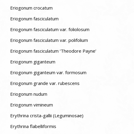
Eriogonum crocatum
Eriogonum fasciculatum
Eriogonum fasciculatum var. foliolosum
Eriogonum fasciculatum var. polifolium
Eriogonum fasciculatum ‘Theodore Payne’
Eriogonum giganteum
Eriogonum giganteum var. formosum
Eriogonum grande var. rubescens
Eriogonum nudum
Eriogonum vimineum
Erythrina crista-gallii (Leguminosae)
Erythrina flabelliformis