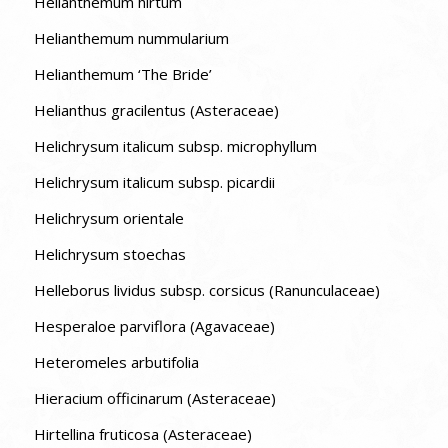
Helianthemum hirtum
Helianthemum nummularium
Helianthemum ‘The Bride’
Helianthus gracilentus (Asteraceae)
Helichrysum italicum subsp. microphyllum
Helichrysum italicum subsp. picardii
Helichrysum orientale
Helichrysum stoechas
Helleborus lividus subsp. corsicus (Ranunculaceae)
Hesperaloe parviflora (Agavaceae)
Heteromeles arbutifolia
Hieracium officinarum (Asteraceae)
Hirtellina fruticosa (Asteraceae)