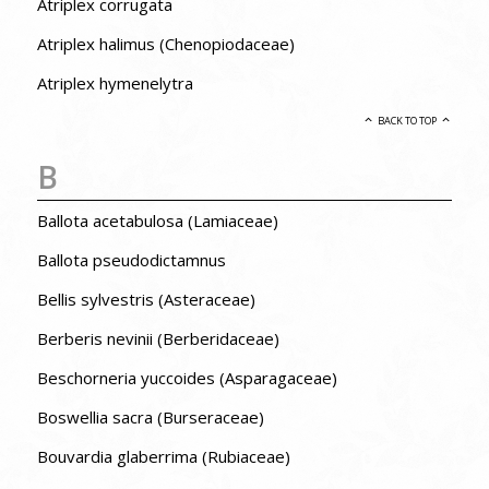
Atriplex corrugata
Atriplex halimus (Chenopiodaceae)
Atriplex hymenelytra
BACK TO TOP
B
Ballota acetabulosa (Lamiaceae)
Ballota pseudodictamnus
Bellis sylvestris (Asteraceae)
Berberis nevinii (Berberidaceae)
Beschorneria yuccoides (Asparagaceae)
Boswellia sacra (Burseraceae)
Bouvardia glaberrima (Rubiaceae)