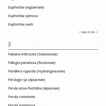
Euphorbia seguieriana
Euphorbia spinosa
Euphorbia xanti
BACK TO TOP
F
Fabiana imbricata (Solanaceae)
Fallugia paradoxa (Rosaceae)
Fendlera rupicola (Hydrangeaceae)
Ferulago sp (Apiaceae)
Ferula assa-foetidea (Apiaceae)
Ferula communis
Ferula gummosa