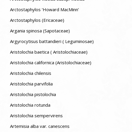
Arctostaphylos ‘Howard MacMinn’
Arctostaphylos (Ericaceae)
Argania spinosa (Sapotaceae)
Argyrocytisus battandieri ( Leguminosae)
Aristolochia baetica ( Aristolochiaceae)
Aristolochia californica (Aristolochiaceae)
Aristolochia chilensis
Aristolochia parvifolia
Aristolochia pistolochia
Aristolochia rotunda
Aristolochia sempervirens
Artemisia alba var. canescens