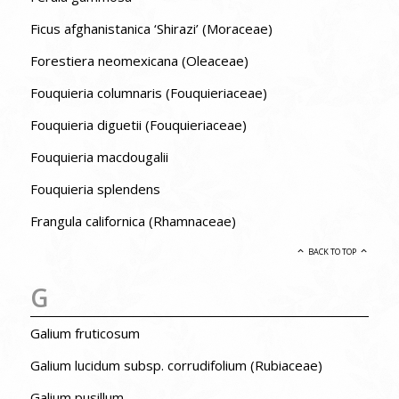
Ficus afghanistanica ‘Shirazi’ (Moraceae)
Forestiera neomexicana (Oleaceae)
Fouquieria columnaris (Fouquieriaceae)
Fouquieria diguetii (Fouquieriaceae)
Fouquieria macdougalii
Fouquieria splendens
Frangula californica (Rhamnaceae)
BACK TO TOP
G
Galium fruticosum
Galium lucidum subsp. corrudifolium (Rubiaceae)
Galium pusillum