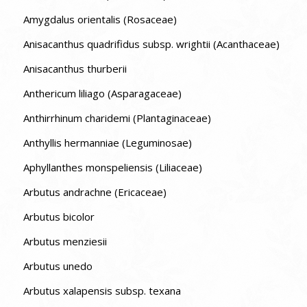
Amygdalus orientalis (Rosaceae)
Anisacanthus quadrifidus subsp. wrightii (Acanthaceae)
Anisacanthus thurberii
Anthericum liliago (Asparagaceae)
Anthirrhinum charidemi (Plantaginaceae)
Anthyllis hermanniae (Leguminosae)
Aphyllanthes monspeliensis (Liliaceae)
Arbutus andrachne (Ericaceae)
Arbutus bicolor
Arbutus menziesii
Arbutus unedo
Arbutus xalapensis subsp. texana