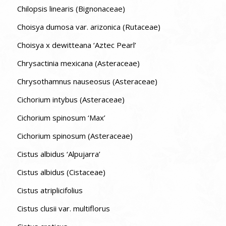
Chilopsis linearis (Bignonaceae)
Choisya dumosa var. arizonica (Rutaceae)
Choisya x dewitteana ‘Aztec Pearl’
Chrysactinia mexicana (Asteraceae)
Chrysothamnus nauseosus (Asteraceae)
Cichorium intybus (Asteraceae)
Cichorium spinosum ‘Max’
Cichorium spinosum (Asteraceae)
Cistus albidus ‘Alpujarra’
Cistus albidus (Cistaceae)
Cistus atriplicifolius
Cistus clusii var. multiflorus