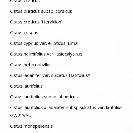
Cistus creticus
Cistus creticus subsp. corsicus
Cistus creticus ‘Heraklion’
Cistus crispus
Cistus cyprius var. ellipticus ‘Elma’
Cistus halimifolius var. lasiocalycinus
Cistus heterophyllus
Cistus ladanifer var. sulcatus f.latifolius*
Cistus laurifolius
Cistus laurifolius subsp. atlanticus
Cistus laurifolius x ladanifer subsp.sulcatus var. latifolius
GW22VAU
Cistus monspeliensis