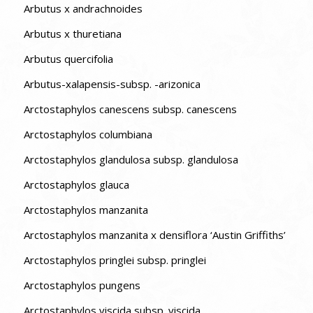
Arbutus x andrachnoides
Arbutus x thuretiana
Arbutus quercifolia
Arbutus-xalapensis-subsp. -arizonica
Arctostaphylos canescens subsp. canescens
Arctostaphylos columbiana
Arctostaphylos glandulosa subsp. glandulosa
Arctostaphylos glauca
Arctostaphylos manzanita
Arctostaphylos manzanita x densiflora ‘Austin Griffiths’
Arctostaphylos pringlei subsp. pringlei
Arctostaphylos pungens
Arctostaphylos viscida subsp. viscida