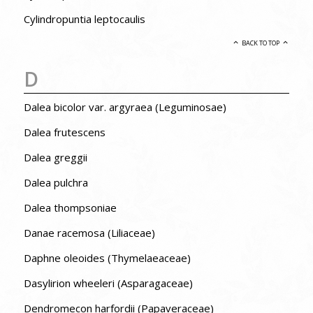
Cylindropuntia leptocaulis
BACK TO TOP
D
Dalea bicolor var. argyraea (Leguminosae)
Dalea frutescens
Dalea greggii
Dalea pulchra
Dalea thompsoniae
Danae racemosa (Liliaceae)
Daphne oleoides (Thymelaeaceae)
Dasylirion wheeleri (Asparagaceae)
Dendromecon harfordii (Papaveraceae)