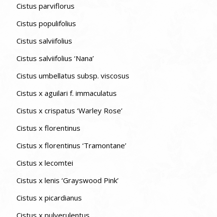
Cistus parviflorus
Cistus populifolius
Cistus salviifolius
Cistus salviifolius ‘Nana’
Cistus umbellatus subsp. viscosus
Cistus x aguilari f. immaculatus
Cistus x crispatus ‘Warley Rose’
Cistus x florentinus
Cistus x florentinus ‘Tramontane’
Cistus x lecomtei
Cistus x lenis ‘Grayswood Pink’
Cistus x picardianus
Cistus x pulverulentus