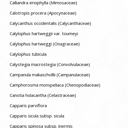
Calliandra eriophylla (Mimosaceae)
Calotropis procera (Apocynaceae)
Calycanthus occidentalis (Calycanthaceae)
Calylophus hartweggii var. toumeyi
Calylophus hartweggi (Onagraceae)
Calylophus tubicula
Calystegia macrostegia (Convolvulaceae)
Campanula makaschvillii (Campanulaceae)
Camphorosma monspeliaca (Chenopodiaceae)
Canotia holacantha (Celastraceae)
Capparis parviflora
Capparis sicula subsp. sicula
Capparis spinosa subsp. inermis