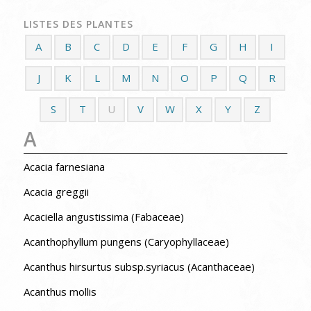
LISTES DES PLANTES
A
B
C
D
E
F
G
H
I
J
K
L
M
N
O
P
Q
R
S
T
U
V
W
X
Y
Z
A
Acacia farnesiana
Acacia greggii
Acaciella angustissima (Fabaceae)
Acanthophyllum pungens (Caryophyllaceae)
Acanthus hirsurtus subsp.syriacus (Acanthaceae)
Acanthus mollis