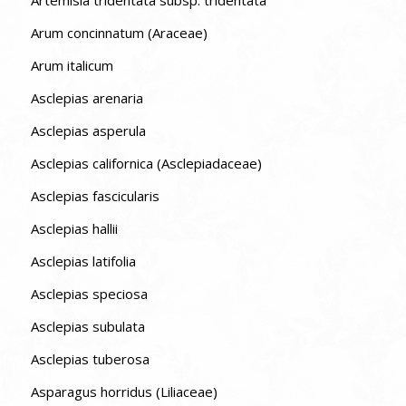
Artemisia tridentata subsp. tridentata
Arum concinnatum (Araceae)
Arum italicum
Asclepias arenaria
Asclepias asperula
Asclepias californica (Asclepiadaceae)
Asclepias fascicularis
Asclepias hallii
Asclepias latifolia
Asclepias speciosa
Asclepias subulata
Asclepias tuberosa
Asparagus horridus (Liliaceae)