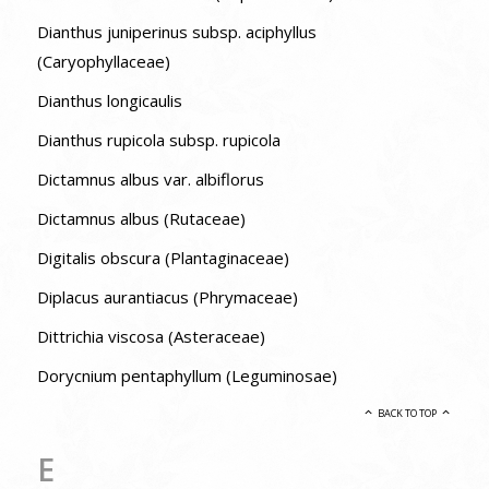
Dianthus juniperinus subsp. aciphyllus
(Caryophyllaceae)
Dianthus longicaulis
Dianthus rupicola subsp. rupicola
Dictamnus albus var. albiflorus
Dictamnus albus (Rutaceae)
Digitalis obscura (Plantaginaceae)
Diplacus aurantiacus (Phrymaceae)
Dittrichia viscosa (Asteraceae)
Dorycnium pentaphyllum (Leguminosae)
BACK TO TOP
E