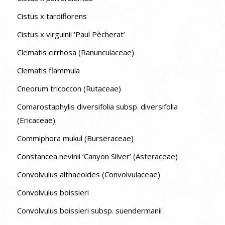
Cistus x tardiflorens
Cistus x virguinii ‘Paul Pècherat’
Clematis cirrhosa (Ranunculaceae)
Clematis flammula
Cneorum tricoccon (Rutaceae)
Comarostaphylis diversifolia subsp. diversifolia
(Ericaceae)
Commiphora mukul (Burseraceae)
Constancea nevinii ‘Canyon Silver’ (Asteraceae)
Convolvulus althaeoides (Convolvulaceae)
Convolvulus boissieri
Convolvulus boissieri subsp. suendermanii