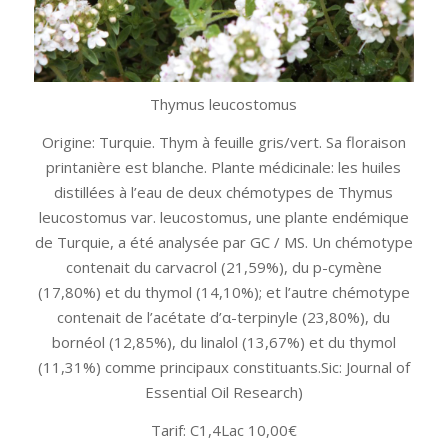
Thymus leucostomus
Origine: Turquie. Thym à feuille gris/vert. Sa floraison
printanière est blanche. Plante médicinale: les huiles
distillées à l’eau de deux chémotypes de Thymus
leucostomus var. leucostomus, une plante endémique
de Turquie, a été analysée par GC / MS. Un chémotype
contenait du carvacrol (21,59%), du p-cymène
(17,80%) et du thymol (14,10%); et l’autre chémotype
contenait de l’acétate d’α-terpinyle (23,80%), du
bornéol (12,85%), du linalol (13,67%) et du thymol
(11,31%) comme principaux constituants.Sic: Journal of
Essential Oil Research)
Tarif: C1,4Lac 10,00€