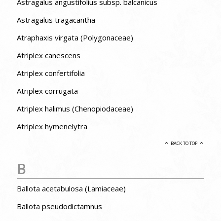
Astragalus angustifolius subsp. balcanicus
Astragalus tragacantha
Atraphaxis virgata (Polygonaceae)
Atriplex canescens
Atriplex confertifolia
Atriplex corrugata
Atriplex halimus (Chenopiodaceae)
Atriplex hymenelytra
BACK TO TOP
B
Ballota acetabulosa (Lamiaceae)
Ballota pseudodictamnus