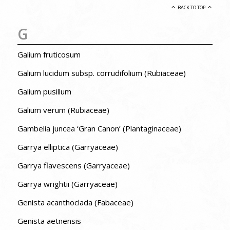
BACK TO TOP
G
Galium fruticosum
Galium lucidum subsp. corrudifolium (Rubiaceae)
Galium pusillum
Galium verum (Rubiaceae)
Gambelia juncea ‘Gran Canon’ (Plantaginaceae)
Garrya elliptica (Garryaceae)
Garrya flavescens (Garryaceae)
Garrya wrightii (Garryaceae)
Genista acanthoclada (Fabaceae)
Genista aetnensis