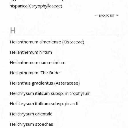
hispanica(Caryophyllaceae)
BACK TO TOP
H
Helianthemum almeriense (Cistaceae)
Helianthemum hirtum
Helianthemum nummularium
Helianthemum ‘The Bride’
Helianthus gracilentus (Asteraceae)
Helichrysum italicum subsp. microphyllum
Helichrysum italicum subsp. picardii
Helichrysum orientale
Helichrysum stoechas