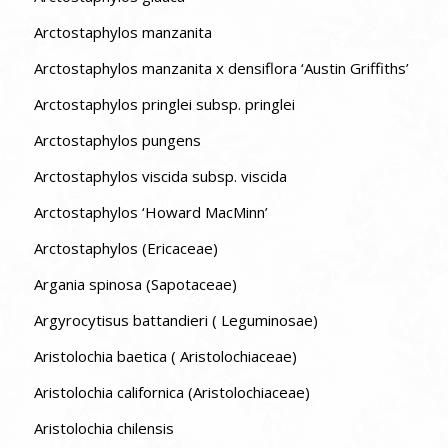
Arctostaphylos manzanita
Arctostaphylos manzanita x densiflora ‘Austin Griffiths’
Arctostaphylos pringlei subsp. pringlei
Arctostaphylos pungens
Arctostaphylos viscida subsp. viscida
Arctostaphylos ‘Howard MacMinn’
Arctostaphylos (Ericaceae)
Argania spinosa (Sapotaceae)
Argyrocytisus battandieri ( Leguminosae)
Aristolochia baetica ( Aristolochiaceae)
Aristolochia californica (Aristolochiaceae)
Aristolochia chilensis