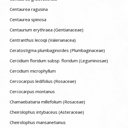
Centaurea ragusina
Centaurea spinosa
Centaurium erythraea (Gentianaceae)
Centranthus lecoqii (Valerianacea)
Ceratostigma plumbaginoïdes (Plumbaginaceae)
Cercidium floridum subsp. floridum (Leguminosae)
Cercidium microphyllum
Cercocarpus ledifolius (Rosaceae)
Cercocarpus montanus
Chamaebatiaria millefolium (Rosaceae)
Cheirolophus intybaceus (Asteraceae)
Cheirolophus mansanetianus