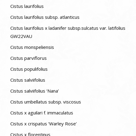
Cistus laurifolius
Cistus laurifolius subsp. atlanticus
Cistus laurifolius x ladanifer subsp.sulcatus var. latifolius
GW22VAU
Cistus monspeliensis
Cistus parviflorus
Cistus populifolius
Cistus salviifolius
Cistus salviifolius ‘Nana’
Cistus umbellatus subsp. viscosus
Cistus x aguilari f. immaculatus
Cistus x crispatus ‘Warley Rose’
Cistus x florentinus