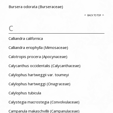
Bursera odorata (Burseraceae)
BACK TO TOP
C
Calliandra californica
Calliandra eriophylla (Mimosaceae)
Calotropis procera (Apocynaceae)
Calycanthus occidentalis (Calycanthaceae)
Calylophus hartweggii var. toumeyi
Calylophus hartweggi (Onagraceae)
Calylophus tubicula
Calystegia macrostegia (Convolvulaceae)
Campanula makaschvillii (Campanulaceae)