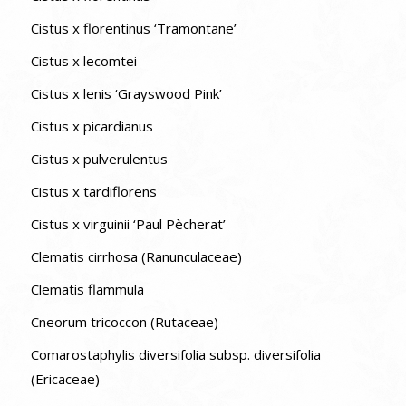
Cistus x florentinus ‘Tramontane’
Cistus x lecomtei
Cistus x lenis ‘Grayswood Pink’
Cistus x picardianus
Cistus x pulverulentus
Cistus x tardiflorens
Cistus x virguinii ‘Paul Pècherat’
Clematis cirrhosa (Ranunculaceae)
Clematis flammula
Cneorum tricoccon (Rutaceae)
Comarostaphylis diversifolia subsp. diversifolia
(Ericaceae)