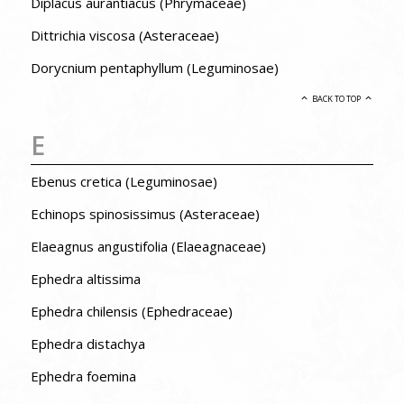
Diplacus aurantiacus (Phrymaceae)
Dittrichia viscosa (Asteraceae)
Dorycnium pentaphyllum (Leguminosae)
BACK TO TOP
E
Ebenus cretica (Leguminosae)
Echinops spinosissimus (Asteraceae)
Elaeagnus angustifolia (Elaeagnaceae)
Ephedra altissima
Ephedra chilensis (Ephedraceae)
Ephedra distachya
Ephedra foemina