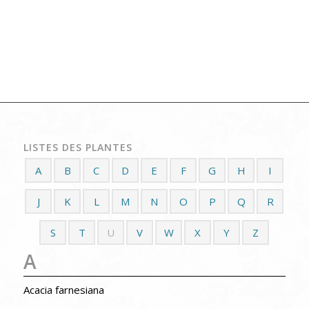
LISTES DES PLANTES
A
B
C
D
E
F
G
H
I
J
K
L
M
N
O
P
Q
R
S
T
U
V
W
X
Y
Z
A
Acacia farnesiana