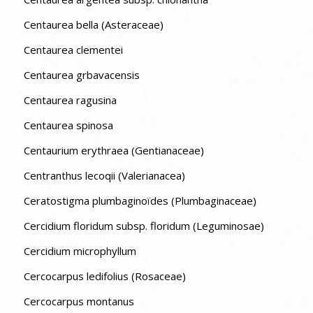
Centaurea bella (Asteraceae)
Centaurea clementei
Centaurea grbavacensis
Centaurea ragusina
Centaurea spinosa
Centaurium erythraea (Gentianaceae)
Centranthus lecoqii (Valerianacea)
Ceratostigma plumbaginoïdes (Plumbaginaceae)
Cercidium floridum subsp. floridum (Leguminosae)
Cercidium microphyllum
Cercocarpus ledifolius (Rosaceae)
Cercocarpus montanus