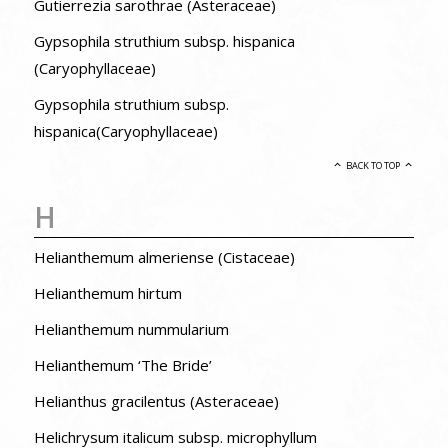
Gutierrezia sarothrae (Asteraceae)
Gypsophila struthium subsp. hispanica
(Caryophyllaceae)
Gypsophila struthium subsp.
hispanica(Caryophyllaceae)
BACK TO TOP
H
Helianthemum almeriense (Cistaceae)
Helianthemum hirtum
Helianthemum nummularium
Helianthemum ‘The Bride’
Helianthus gracilentus (Asteraceae)
Helichrysum italicum subsp. microphyllum