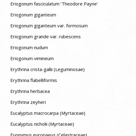
Eriogonum fasciculatum ‘Theodore Payne’
Eriogonum giganteum
Eriogonum giganteum var. formosum
Eriogonum grande var. rubescens
Eriogonum nudum
Eriogonum vimineum
Erythrina crista-gallii (Leguminosae)
Erythrina flabelliformis
Erythrina herbacea
Erythrina zeyheri
Eucalyptus macrocarpa (Myrtaceae)
Eucalyptus nicholii (Myrtaceae)
Euonymus europaeus (Celastraceae)