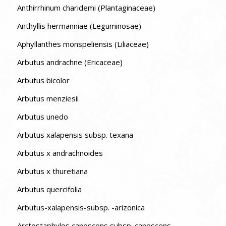
Anthirrhinum charidemi (Plantaginaceae)
Anthyllis hermanniae (Leguminosae)
Aphyllanthes monspeliensis (Liliaceae)
Arbutus andrachne (Ericaceae)
Arbutus bicolor
Arbutus menziesii
Arbutus unedo
Arbutus xalapensis subsp. texana
Arbutus x andrachnoides
Arbutus x thuretiana
Arbutus quercifolia
Arbutus-xalapensis-subsp. -arizonica
Arctostaphylos canescens subsp. canescens