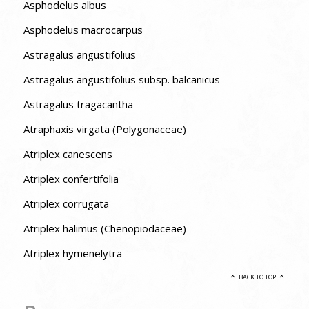
Asphodelus albus
Asphodelus macrocarpus
Astragalus angustifolius
Astragalus angustifolius subsp. balcanicus
Astragalus tragacantha
Atraphaxis virgata (Polygonaceae)
Atriplex canescens
Atriplex confertifolia
Atriplex corrugata
Atriplex halimus (Chenopiodaceae)
Atriplex hymenelytra
BACK TO TOP