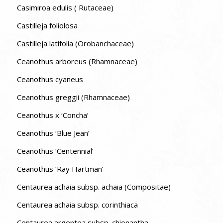
Casimiroa edulis ( Rutaceae)
Castilleja foliolosa
Castilleja latifolia (Orobanchaceae)
Ceanothus arboreus (Rhamnaceae)
Ceanothus cyaneus
Ceanothus greggii (Rhamnaceae)
Ceanothus x ‘Concha’
Ceanothus ‘Blue Jean’
Ceanothus ‘Centennial’
Ceanothus ‘Ray Hartman’
Centaurea achaia subsp. achaia (Compositae)
Centaurea achaia subsp. corinthiaca
Centaurea argentea subsp. chionantha