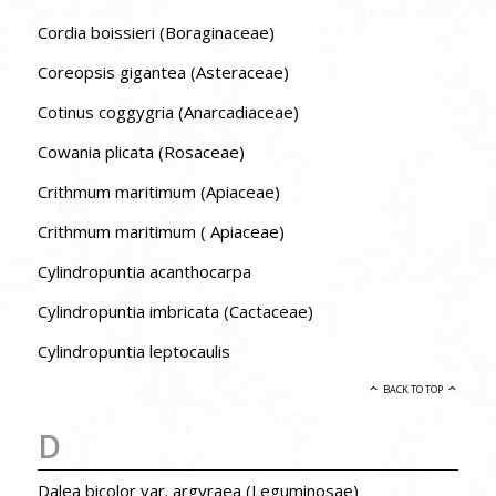
Cordia boissieri (Boraginaceae)
Coreopsis gigantea (Asteraceae)
Cotinus coggygria (Anarcadiaceae)
Cowania plicata (Rosaceae)
Crithmum maritimum (Apiaceae)
Crithmum maritimum ( Apiaceae)
Cylindropuntia acanthocarpa
Cylindropuntia imbricata (Cactaceae)
Cylindropuntia leptocaulis
BACK TO TOP
D
Dalea bicolor var. argyraea (Leguminosae)