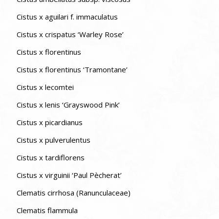
Cistus x aguilari f. immaculatus
Cistus x crispatus ‘Warley Rose’
Cistus x florentinus
Cistus x florentinus ‘Tramontane’
Cistus x lecomtei
Cistus x lenis ‘Grayswood Pink’
Cistus x picardianus
Cistus x pulverulentus
Cistus x tardiflorens
Cistus x virguinii ‘Paul Pècherat’
Clematis cirrhosa (Ranunculaceae)
Clematis flammula