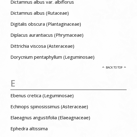
Dictamnus albus var. albiflorus
Dictamnus albus (Rutaceae)
Digitalis obscura (Plantaginaceae)
Diplacus aurantiacus (Phrymaceae)
Dittrichia viscosa (Asteraceae)
Dorycnium pentaphyllum (Leguminosae)
BACK TO TOP
E
Ebenus cretica (Leguminosae)
Echinops spinosissimus (Asteraceae)
Elaeagnus angustifolia (Elaeagnaceae)
Ephedra altissima