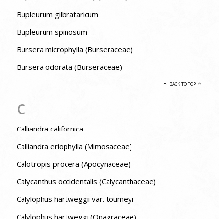
Bupleurum gilbrataricum
Bupleurum spinosum
Bursera microphylla (Burseraceae)
Bursera odorata (Burseraceae)
BACK TO TOP
C
Calliandra californica
Calliandra eriophylla (Mimosaceae)
Calotropis procera (Apocynaceae)
Calycanthus occidentalis (Calycanthaceae)
Calylophus hartweggii var. toumeyi
Calylophus hartweggi (Onagraceae)