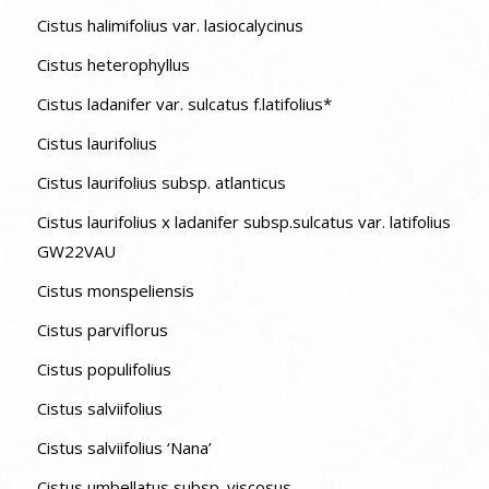
Cistus halimifolius var. lasiocalycinus
Cistus heterophyllus
Cistus ladanifer var. sulcatus f.latifolius*
Cistus laurifolius
Cistus laurifolius subsp. atlanticus
Cistus laurifolius x ladanifer subsp.sulcatus var. latifolius
GW22VAU
Cistus monspeliensis
Cistus parviflorus
Cistus populifolius
Cistus salviifolius
Cistus salviifolius ‘Nana’
Cistus umbellatus subsp. viscosus