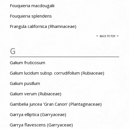
Fouquieria macdougalii
Fouquieria splendens
Frangula californica (Rhamnaceae)
BACK TO TOP
G
Galium fruticosum
Galium lucidum subsp. corrudifolium (Rubiaceae)
Galium pusillum
Galium verum (Rubiaceae)
Gambelia juncea ‘Gran Canon’ (Plantaginaceae)
Garrya elliptica (Garryaceae)
Garrya flavescens (Garryaceae)