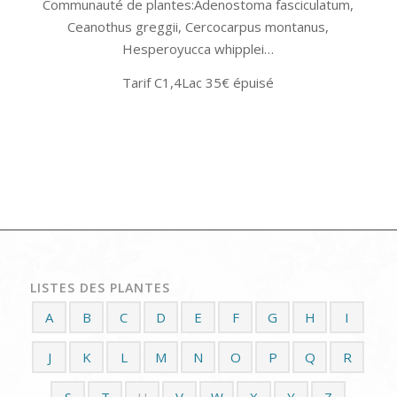
Communauté de plantes:Adenostoma fasciculatum,
Ceanothus greggii, Cercocarpus montanus,
Hesperoyucca whipplei…
Tarif C1,4Lac 35€ épuisé
LISTES DES PLANTES
A
B
C
D
E
F
G
H
I
J
K
L
M
N
O
P
Q
R
S
T
U
V
W
X
Y
Z