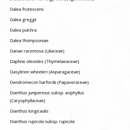
Dalea frutescens
Dalea greggii
Dalea pulchra
Dalea thompsoniae
Danae racemosa (Liliaceae)
Daphne oleoides (Thymelaeaceae)
Dasylirion wheeleri (Asparagaceae)
Dendromecon harfordii (Papaveraceae)
Dianthus juniperinus subsp. aciphyllus
(Caryophyllaceae)
Dianthus longicaulis
Dianthus rupicola subsp. rupicola