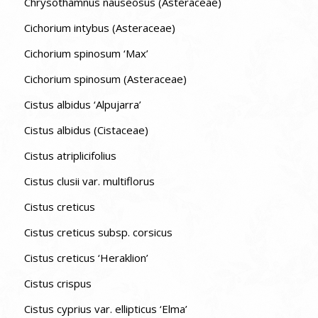
Chrysothamnus nauseosus (Asteraceae)
Cichorium intybus (Asteraceae)
Cichorium spinosum ‘Max’
Cichorium spinosum (Asteraceae)
Cistus albidus ‘Alpujarra’
Cistus albidus (Cistaceae)
Cistus atriplicifolius
Cistus clusii var. multiflorus
Cistus creticus
Cistus creticus subsp. corsicus
Cistus creticus ‘Heraklion’
Cistus crispus
Cistus cyprius var. ellipticus ‘Elma’