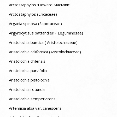
Arctostaphylos ‘Howard MacMinn’
Arctostaphylos (Ericaceae)
Argania spinosa (Sapotaceae)
Argyrocytisus battandieri ( Leguminosae)
Aristolochia baetica ( Aristolochiaceae)
Aristolochia californica (Aristolochiaceae)
Aristolochia chilensis
Aristolochia parvifolia
Aristolochia pistolochia
Aristolochia rotunda
Aristolochia sempervirens
Artemisia alba var. canescens