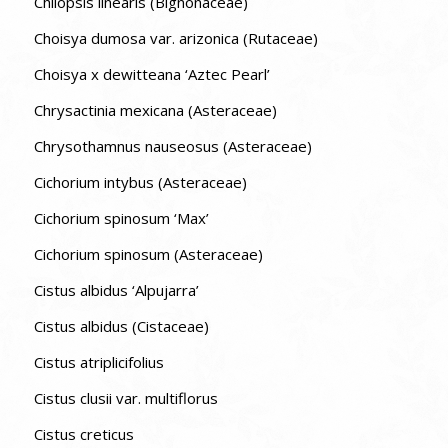
Chilopsis linearis (Bignonaceae)
Choisya dumosa var. arizonica (Rutaceae)
Choisya x dewitteana ‘Aztec Pearl’
Chrysactinia mexicana (Asteraceae)
Chrysothamnus nauseosus (Asteraceae)
Cichorium intybus (Asteraceae)
Cichorium spinosum ‘Max’
Cichorium spinosum (Asteraceae)
Cistus albidus ‘Alpujarra’
Cistus albidus (Cistaceae)
Cistus atriplicifolius
Cistus clusii var. multiflorus
Cistus creticus