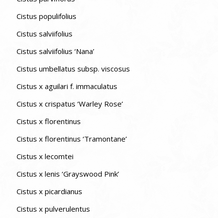
Cistus populifolius
Cistus salviifolius
Cistus salviifolius ‘Nana’
Cistus umbellatus subsp. viscosus
Cistus x aguilari f. immaculatus
Cistus x crispatus ‘Warley Rose’
Cistus x florentinus
Cistus x florentinus ‘Tramontane’
Cistus x lecomtei
Cistus x lenis ‘Grayswood Pink’
Cistus x picardianus
Cistus x pulverulentus