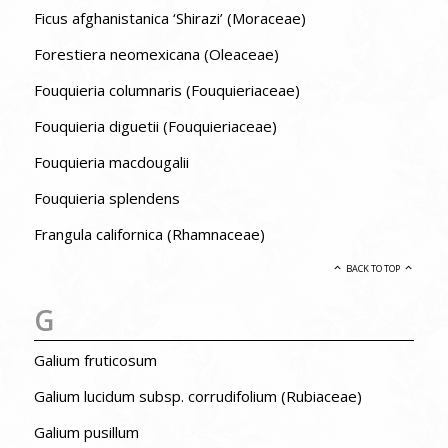
Ficus afghanistanica ‘Shirazi’ (Moraceae)
Forestiera neomexicana (Oleaceae)
Fouquieria columnaris (Fouquieriaceae)
Fouquieria diguetii (Fouquieriaceae)
Fouquieria macdougalii
Fouquieria splendens
Frangula californica (Rhamnaceae)
BACK TO TOP
G
Galium fruticosum
Galium lucidum subsp. corrudifolium (Rubiaceae)
Galium pusillum