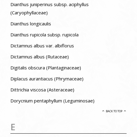
Dianthus juniperinus subsp. aciphyllus
(Caryophyllaceae)
Dianthus longicaulis
Dianthus rupicola subsp. rupicola
Dictamnus albus var. albiflorus
Dictamnus albus (Rutaceae)
Digitalis obscura (Plantaginaceae)
Diplacus aurantiacus (Phrymaceae)
Dittrichia viscosa (Asteraceae)
Dorycnium pentaphyllum (Leguminosae)
BACK TO TOP
E