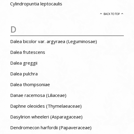
Cylindropuntia leptocaulis
BACK TO TOP
D
Dalea bicolor var. argyraea (Leguminosae)
Dalea frutescens
Dalea greggii
Dalea pulchra
Dalea thompsoniae
Danae racemosa (Liliaceae)
Daphne oleoides (Thymelaeaceae)
Dasylirion wheeleri (Asparagaceae)
Dendromecon harfordii (Papaveraceae)