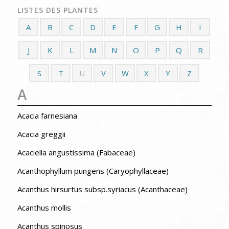
LISTES DES PLANTES
A
B
C
D
E
F
G
H
I
J
K
L
M
N
O
P
Q
R
S
T
U
V
W
X
Y
Z
A
Acacia farnesiana
Acacia greggii
Acaciella angustissima (Fabaceae)
Acanthophyllum pungens (Caryophyllaceae)
Acanthus hirsurtus subsp.syriacus (Acanthaceae)
Acanthus mollis
Acanthus spinosus