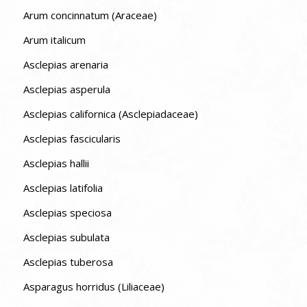
Arum concinnatum (Araceae)
Arum italicum
Asclepias arenaria
Asclepias asperula
Asclepias californica (Asclepiadaceae)
Asclepias fascicularis
Asclepias hallii
Asclepias latifolia
Asclepias speciosa
Asclepias subulata
Asclepias tuberosa
Asparagus horridus (Liliaceae)