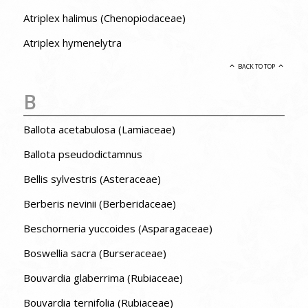
Atriplex halimus (Chenopiodaceae)
Atriplex hymenelytra
BACK TO TOP
B
Ballota acetabulosa (Lamiaceae)
Ballota pseudodictamnus
Bellis sylvestris (Asteraceae)
Berberis nevinii (Berberidaceae)
Beschorneria yuccoides (Asparagaceae)
Boswellia sacra (Burseraceae)
Bouvardia glaberrima (Rubiaceae)
Bouvardia ternifolia (Rubiaceae)