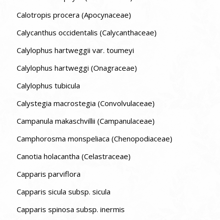
Calotropis procera (Apocynaceae)
Calycanthus occidentalis (Calycanthaceae)
Calylophus hartweggii var. toumeyi
Calylophus hartweggi (Onagraceae)
Calylophus tubicula
Calystegia macrostegia (Convolvulaceae)
Campanula makaschvillii (Campanulaceae)
Camphorosma monspeliaca (Chenopodiaceae)
Canotia holacantha (Celastraceae)
Capparis parviflora
Capparis sicula subsp. sicula
Capparis spinosa subsp. inermis