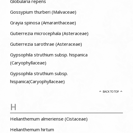
Globularia repens
Gossypium thurberi (Malvaceae)
Grayia spinosa (Amaranthaceae)
Gutierrezia microcephala (Asteraceae)
Gutierrezia sarothrae (Asteraceae)
Gypsophila struthium subsp. hispanica
(Caryophyllaceae)
Gypsophila struthium subsp.
hispanica(Caryophyllaceae)
BACK TO TOP
H
Helianthemum almeriense (Cistaceae)
Helianthemum hirtum