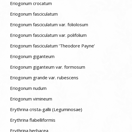
Eriogonum crocatum
Eriogonum fasciculatum
Eriogonum fasciculatum var. foliolosum
Eriogonum fasciculatum var. polifolium
Eriogonum fasciculatum ‘Theodore Payne’
Eriogonum giganteum
Eriogonum giganteum var. formosum
Eriogonum grande var. rubescens
Eriogonum nudum
Eriogonum vimineum
Erythrina crista-gallii (Leguminosae)
Erythrina flabelliformis
Erythrina herbacea