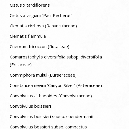
Cistus x tardiflorens
Cistus x virguinii ‘Paul Pècherat’
Clematis cirrhosa (Ranunculaceae)
Clematis flammula
Cneorum tricoccon (Rutaceae)
Comarostaphylis diversifolia subsp. diversifolia
(Ericaceae)
Commiphora mukul (Burseraceae)
Constancea nevinii ‘Canyon Silver’ (Asteraceae)
Convolvulus althaeoides (Convolvulaceae)
Convolvulus boissieri
Convolvulus boissieri subsp. suendermanii
Convolvulus bossieri subsp. compactus