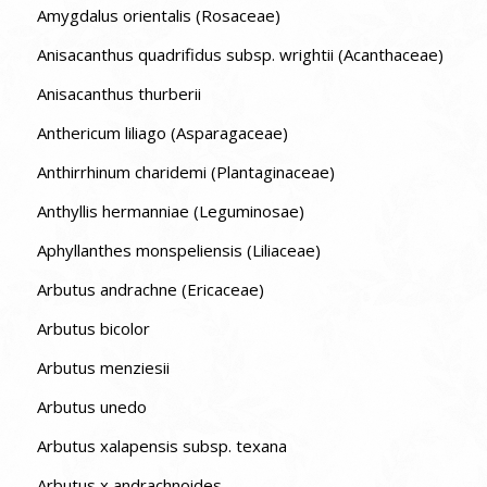
Amygdalus orientalis (Rosaceae)
Anisacanthus quadrifidus subsp. wrightii (Acanthaceae)
Anisacanthus thurberii
Anthericum liliago (Asparagaceae)
Anthirrhinum charidemi (Plantaginaceae)
Anthyllis hermanniae (Leguminosae)
Aphyllanthes monspeliensis (Liliaceae)
Arbutus andrachne (Ericaceae)
Arbutus bicolor
Arbutus menziesii
Arbutus unedo
Arbutus xalapensis subsp. texana
Arbutus x andrachnoides