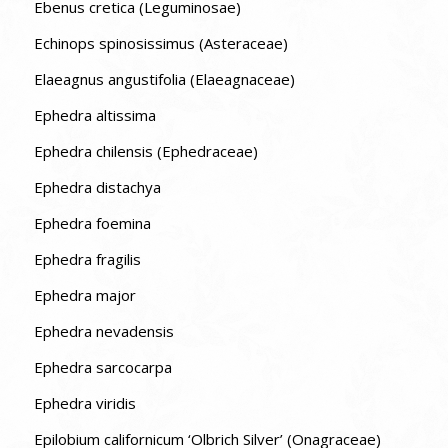
Ebenus cretica (Leguminosae)
Echinops spinosissimus (Asteraceae)
Elaeagnus angustifolia (Elaeagnaceae)
Ephedra altissima
Ephedra chilensis (Ephedraceae)
Ephedra distachya
Ephedra foemina
Ephedra fragilis
Ephedra major
Ephedra nevadensis
Ephedra sarcocarpa
Ephedra viridis
Epilobium californicum ‘Olbrich Silver’ (Onagraceae)