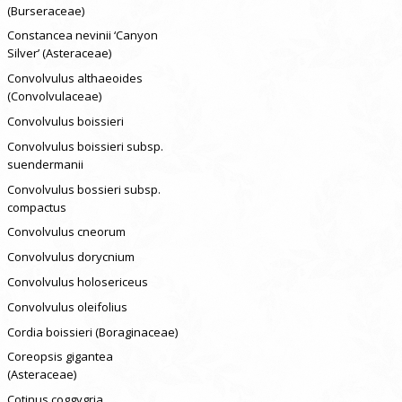
(Burseraceae)
Constancea nevinii ‘Canyon
Silver’ (Asteraceae)
Convolvulus althaeoides
(Convolvulaceae)
Convolvulus boissieri
Convolvulus boissieri subsp.
suendermanii
Convolvulus bossieri subsp.
compactus
Convolvulus cneorum
Convolvulus dorycnium
Convolvulus holosericeus
Convolvulus oleifolius
Cordia boissieri (Boraginaceae)
Coreopsis gigantea
(Asteraceae)
Cotinus coggygria