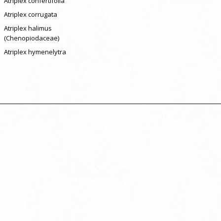
Atriplex confertifolia
Atriplex corrugata
Atriplex halimus
(Chenopiodaceae)
Atriplex hymenelytra