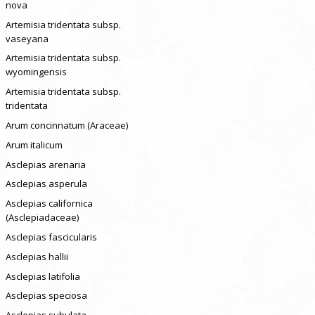
nova
Artemisia tridentata subsp.
vaseyana
Artemisia tridentata subsp.
wyomingensis
Artemisia tridentata subsp.
tridentata
Arum concinnatum (Araceae)
Arum italicum
Asclepias arenaria
Asclepias asperula
Asclepias californica
(Asclepiadaceae)
Asclepias fascicularis
Asclepias hallii
Asclepias latifolia
Asclepias speciosa