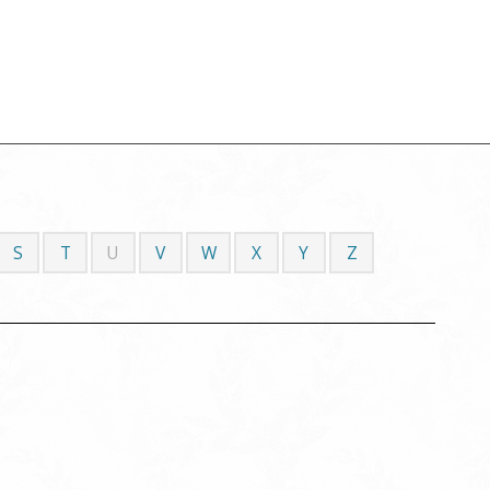
S
T
U
V
W
X
Y
Z