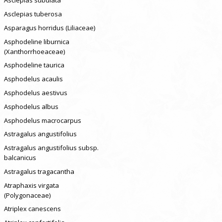
Asclepias subulata
Asclepias tuberosa
Asparagus horridus (Liliaceae)
Asphodeline liburnica
(Xanthorrhoeaceae)
Asphodeline taurica
Asphodelus acaulis
Asphodelus aestivus
Asphodelus albus
Asphodelus macrocarpus
Astragalus angustifolius
Astragalus angustifolius subsp.
balcanicus
Astragalus tragacantha
Atraphaxis virgata
(Polygonaceae)
Atriplex canescens