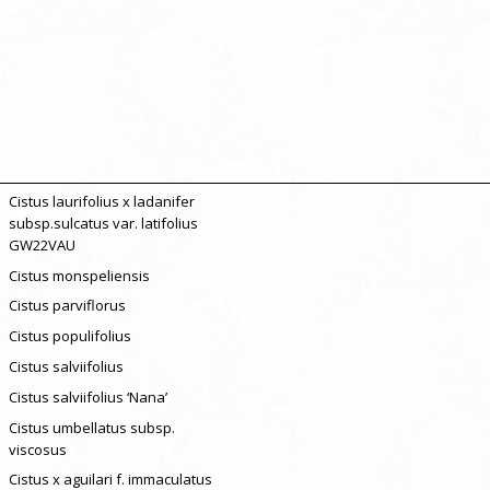
Cistus laurifolius x ladanifer
subsp.sulcatus var. latifolius
GW22VAU
Cistus monspeliensis
Cistus parviflorus
Cistus populifolius
Cistus salviifolius
Cistus salviifolius ‘Nana’
Cistus umbellatus subsp.
viscosus
Cistus x aguilari f. immaculatus