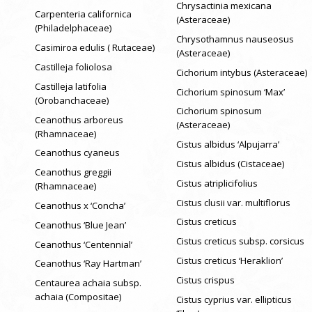
Chrysactinia mexicana
Carpenteria californica
(Asteraceae)
(Philadelphaceae)
Chrysothamnus nauseosus
Casimiroa edulis ( Rutaceae)
(Asteraceae)
Castilleja foliolosa
Cichorium intybus (Asteraceae)
Castilleja latifolia
Cichorium spinosum ‘Max’
(Orobanchaceae)
Cichorium spinosum
Ceanothus arboreus
(Asteraceae)
(Rhamnaceae)
Cistus albidus ‘Alpujarra’
Ceanothus cyaneus
Cistus albidus (Cistaceae)
Ceanothus greggii
Cistus atriplicifolius
(Rhamnaceae)
Cistus clusii var. multiflorus
Ceanothus x ‘Concha’
Cistus creticus
Ceanothus ‘Blue Jean’
Cistus creticus subsp. corsicus
Ceanothus ‘Centennial’
Cistus creticus ‘Heraklion’
Ceanothus ‘Ray Hartman’
Cistus crispus
Centaurea achaia subsp.
achaia (Compositae)
Cistus cyprius var. ellipticus