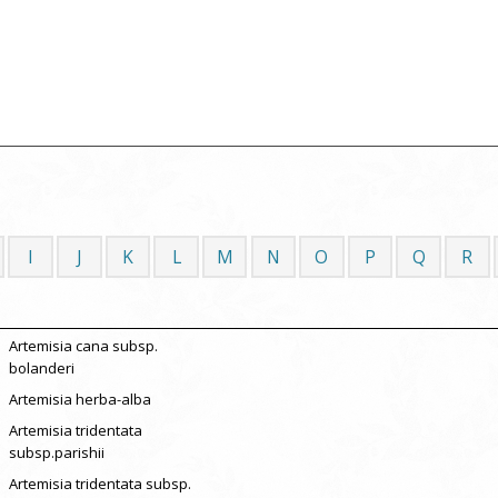
I
J
K
L
M
N
O
P
Q
R
Artemisia cana subsp.
bolanderi
Artemisia herba-alba
Artemisia tridentata
subsp.parishii
Artemisia tridentata subsp.