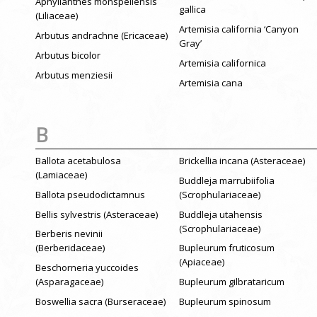
Aphyllanthes monspeliensis
gallica
(Liliaceae)
Artemisia california ‘Canyon
Arbutus andrachne (Ericaceae)
Gray’
Arbutus bicolor
Artemisia californica
Arbutus menziesii
Artemisia cana
B
Ballota acetabulosa
Brickellia incana (Asteraceae)
(Lamiaceae)
Buddleja marrubiifolia
Ballota pseudodictamnus
(Scrophulariaceae)
Bellis sylvestris (Asteraceae)
Buddleja utahensis
(Scrophulariaceae)
Berberis nevinii
(Berberidaceae)
Bupleurum fruticosum
(Apiaceae)
Beschorneria yuccoides
(Asparagaceae)
Bupleurum gilbrataricum
Boswellia sacra (Burseraceae)
Bupleurum spinosum