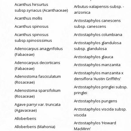
Acanthus hirsurtus
Arbutus-xalapensis-subsp. -
subsp.syriacus (Acanthaceae)
arizonica
Acanthus mollis
Arctostaphylos canescens
Acanthus spinosus
subsp. canescens
Acanthus spinosus
Arctostaphylos columbiana
subsp.spinosissimus
Arctostaphylos glandulosa
Adenocarpus anagyrifolius
subsp. glandulosa
(Fabaceae)
Arctostaphylos glauca
Adenocarpus decorticans
Arctostaphylos manzanita
(Fabaceae)
Arctostaphylos manzanita x
Adenostoma fasciculatum
densiflora ‘Austin Griffiths’
(Rosaceae)
Arctostaphylos pringlei subsp.
Adenostoma sparsifolium
pringlei
(Rosaceae)
Arctostaphylos pungens
Agave parryi var. truncata
Arctostaphylos viscida subsp.
(Agavaceae)
viscida
Alloberberis
Arctostaphylos ‘Howard
Alloberberis (Mahonia)
MacMinn’