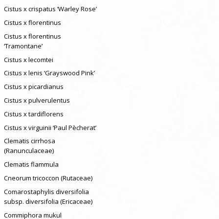
Cistus x crispatus ‘Warley Rose’
Cistus x florentinus
Cistus x florentinus
‘Tramontane’
Cistus x lecomtei
Cistus x lenis ‘Grayswood Pink’
Cistus x picardianus
Cistus x pulverulentus
Cistus x tardiflorens
Cistus x virguinii ‘Paul Pècherat’
Clematis cirrhosa
(Ranunculaceae)
Clematis flammula
Cneorum tricoccon (Rutaceae)
Comarostaphylis diversifolia
subsp. diversifolia (Ericaceae)
Commiphora mukul