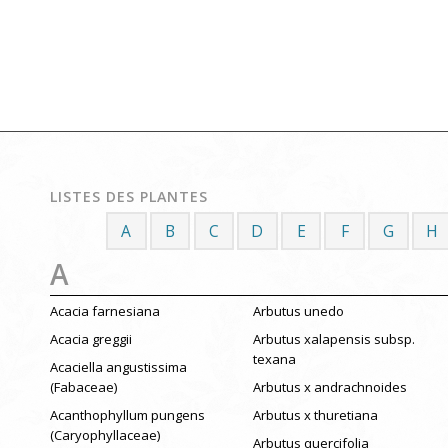
LISTES DES PLANTES
A
B
C
D
E
F
G
H
A
Acacia farnesiana
Arbutus unedo
Acacia greggii
Arbutus xalapensis subsp.
texana
Acaciella angustissima
(Fabaceae)
Arbutus x andrachnoides
Acanthophyllum pungens
Arbutus x thuretiana
(Caryophyllaceae)
Arbutus quercifolia