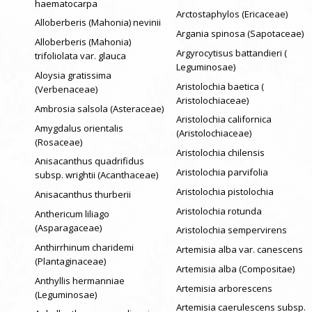
haematocarpa
Arctostaphylos (Ericaceae)
Alloberberis (Mahonia) nevinii
Argania spinosa (Sapotaceae)
Alloberberis (Mahonia)
Argyrocytisus battandieri (
trifoliolata var. glauca
Leguminosae)
Aloysia gratissima
Aristolochia baetica (
(Verbenaceae)
Aristolochiaceae)
Ambrosia salsola (Asteraceae)
Aristolochia californica
Amygdalus orientalis
(Aristolochiaceae)
(Rosaceae)
Aristolochia chilensis
Anisacanthus quadrifidus
Aristolochia parvifolia
subsp. wrightii (Acanthaceae)
Aristolochia pistolochia
Anisacanthus thurberii
Aristolochia rotunda
Anthericum liliago
(Asparagaceae)
Aristolochia sempervirens
Anthirrhinum charidemi
Artemisia alba var. canescens
(Plantaginaceae)
Artemisia alba (Compositae)
Anthyllis hermanniae
Artemisia arborescens
(Leguminosae)
Artemisia caerulescens subsp.