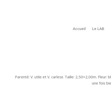
Accueil
Le LAB
Parenté: V. utile et V. carlesii. Taille: 2,50×2,00m. Fleu
une fois bi