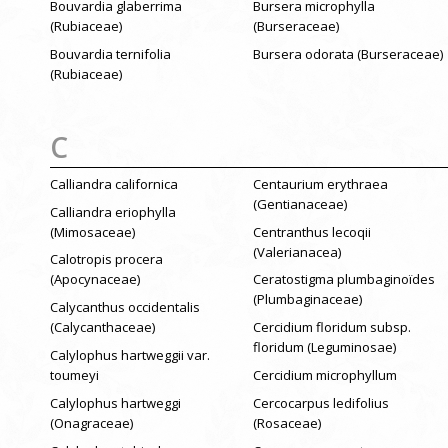
Bouvardia glaberrima
Bursera microphylla
(Rubiaceae)
(Burseraceae)
Bouvardia ternifolia
Bursera odorata (Burseraceae)
(Rubiaceae)
C
Calliandra californica
Centaurium erythraea
(Gentianaceae)
Calliandra eriophylla
(Mimosaceae)
Centranthus lecoqii
(Valerianacea)
Calotropis procera
(Apocynaceae)
Ceratostigma plumbaginoïdes
(Plumbaginaceae)
Calycanthus occidentalis
(Calycanthaceae)
Cercidium floridum subsp.
floridum (Leguminosae)
Calylophus hartweggii var.
toumeyi
Cercidium microphyllum
Calylophus hartweggi
Cercocarpus ledifolius
(Onagraceae)
(Rosaceae)