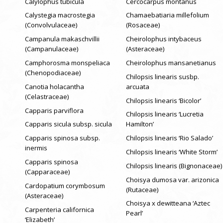
Calylophus tubicula
Cercocarpus montanus
Calystegia macrostegia
Chamaebatiaria millefolium
(Convolvulaceae)
(Rosaceae)
Campanula makaschvillii
Cheirolophus intybaceus
(Campanulaceae)
(Asteraceae)
Camphorosma monspeliaca
Cheirolophus mansanetianus
(Chenopodiaceae)
Chilopsis linearis susbp.
Canotia holacantha
arcuata
(Celastraceae)
Chilopsis linearis ‘Bicolor’
Capparis parviflora
Chilopsis linearis ‘Lucretia
Capparis sicula subsp. sicula
Hamilton’
Capparis spinosa subsp.
Chilopsis linearis ‘Rio Salado’
inermis
Chilopsis linearis ‘White Storm’
Capparis spinosa
Chilopsis linearis (Bignonaceae)
(Capparaceae)
Choisya dumosa var. arizonica
Cardopatium corymbosum
(Rutaceae)
(Asteraceae)
Choisya x dewitteana ‘Aztec
Carpenteria californica
Pearl’
‘Elizabeth’