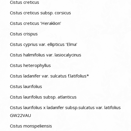
Cistus creticus
Cistus creticus subsp. corsicus
Cistus creticus ‘Heraklion’
Cistus crispus
Cistus cyprius var. ellipticus ‘Elma’
Cistus halimifolius var. lasiocalycinus
Cistus heterophyllus
Cistus ladanifer var. sulcatus f.latifolius*
Cistus laurifolius
Cistus laurifolius subsp. atlanticus
Cistus laurifolius x ladanifer subsp.sulcatus var. latifolius
GW22VAU
Cistus monspeliensis