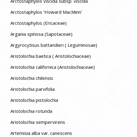
Arctostaphylos viscida subsp. viscida
Arctostaphylos ‘Howard MacMinn’
Arctostaphylos (Ericaceae)
Argania spinosa (Sapotaceae)
Argyrocytisus battandieri ( Leguminosae)
Aristolochia baetica ( Aristolochiaceae)
Aristolochia californica (Aristolochiaceae)
Aristolochia chilensis
Aristolochia parvifolia
Aristolochia pistolochia
Aristolochia rotunda
Aristolochia sempervirens
Artemisia alba var. canescens