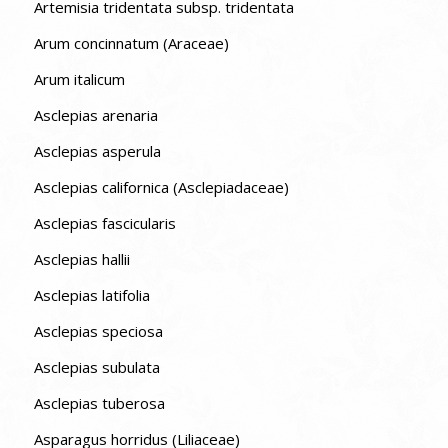
Artemisia tridentata subsp. tridentata
Arum concinnatum (Araceae)
Arum italicum
Asclepias arenaria
Asclepias asperula
Asclepias californica (Asclepiadaceae)
Asclepias fascicularis
Asclepias hallii
Asclepias latifolia
Asclepias speciosa
Asclepias subulata
Asclepias tuberosa
Asparagus horridus (Liliaceae)