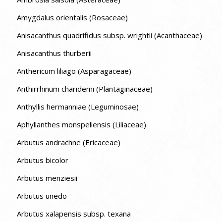
Amygdalus orientalis (Rosaceae)
Anisacanthus quadrifidus subsp. wrightii (Acanthaceae)
Anisacanthus thurberii
Anthericum liliago (Asparagaceae)
Anthirrhinum charidemi (Plantaginaceae)
Anthyllis hermanniae (Leguminosae)
Aphyllanthes monspeliensis (Liliaceae)
Arbutus andrachne (Ericaceae)
Arbutus bicolor
Arbutus menziesii
Arbutus unedo
Arbutus xalapensis subsp. texana