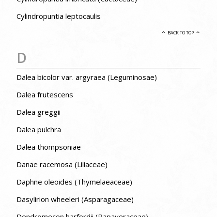
Cylindropuntia leptocaulis
BACK TO TOP
D
Dalea bicolor var. argyraea (Leguminosae)
Dalea frutescens
Dalea greggii
Dalea pulchra
Dalea thompsoniae
Danae racemosa (Liliaceae)
Daphne oleoides (Thymelaeaceae)
Dasylirion wheeleri (Asparagaceae)
Dendromecon harfordii (Papaveraceae)