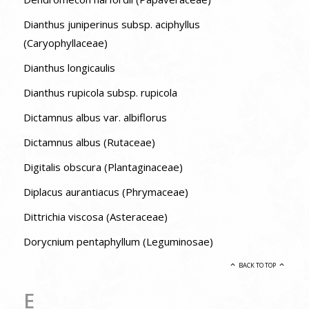
Dianthus juniperinus subsp. aciphyllus
(Caryophyllaceae)
Dianthus longicaulis
Dianthus rupicola subsp. rupicola
Dictamnus albus var. albiflorus
Dictamnus albus (Rutaceae)
Digitalis obscura (Plantaginaceae)
Diplacus aurantiacus (Phrymaceae)
Dittrichia viscosa (Asteraceae)
Dorycnium pentaphyllum (Leguminosae)
BACK TO TOP
E