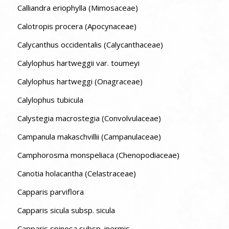
Calliandra eriophylla (Mimosaceae)
Calotropis procera (Apocynaceae)
Calycanthus occidentalis (Calycanthaceae)
Calylophus hartweggii var. toumeyi
Calylophus hartweggi (Onagraceae)
Calylophus tubicula
Calystegia macrostegia (Convolvulaceae)
Campanula makaschvillii (Campanulaceae)
Camphorosma monspeliaca (Chenopodiaceae)
Canotia holacantha (Celastraceae)
Capparis parviflora
Capparis sicula subsp. sicula
Capparis spinosa subsp. inermis