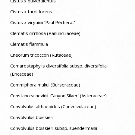
Cistus x pulverulentus
Cistus x tardiflorens
Cistus x virguinii ‘Paul Pècherat’
Clematis cirrhosa (Ranunculaceae)
Clematis flammula
Cneorum tricoccon (Rutaceae)
Comarostaphylis diversifolia subsp. diversifolia
(Ericaceae)
Commiphora mukul (Burseraceae)
Constancea nevinii ‘Canyon Silver’ (Asteraceae)
Convolvulus althaeoides (Convolvulaceae)
Convolvulus boissieri
Convolvulus boissieri subsp. suendermanii