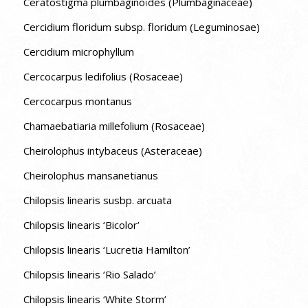
Ceratostigma plumbaginoïdes (Plumbaginaceae)
Cercidium floridum subsp. floridum (Leguminosae)
Cercidium microphyllum
Cercocarpus ledifolius (Rosaceae)
Cercocarpus montanus
Chamaebatiaria millefolium (Rosaceae)
Cheirolophus intybaceus (Asteraceae)
Cheirolophus mansanetianus
Chilopsis linearis susbp. arcuata
Chilopsis linearis ‘Bicolor’
Chilopsis linearis ‘Lucretia Hamilton’
Chilopsis linearis ‘Rio Salado’
Chilopsis linearis ‘White Storm’