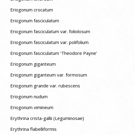
Eriogonum crocatum
Eriogonum fasciculatum
Eriogonum fasciculatum var. foliolosum
Eriogonum fasciculatum var. polifolium
Eriogonum fasciculatum ‘Theodore Payne’
Eriogonum giganteum
Eriogonum giganteum var. formosum
Eriogonum grande var. rubescens
Eriogonum nudum
Eriogonum vimineum
Erythrina crista-gallii (Leguminosae)
Erythrina flabelliformis