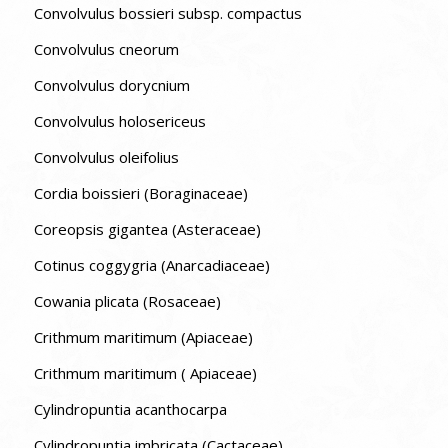
Convolvulus bossieri subsp. compactus
Convolvulus cneorum
Convolvulus dorycnium
Convolvulus holosericeus
Convolvulus oleifolius
Cordia boissieri (Boraginaceae)
Coreopsis gigantea (Asteraceae)
Cotinus coggygria (Anarcadiaceae)
Cowania plicata (Rosaceae)
Crithmum maritimum (Apiaceae)
Crithmum maritimum ( Apiaceae)
Cylindropuntia acanthocarpa
Cylindropuntia imbricata (Cactaceae)