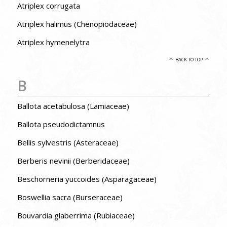
Atriplex corrugata
Atriplex halimus (Chenopiodaceae)
Atriplex hymenelytra
BACK TO TOP
B
Ballota acetabulosa (Lamiaceae)
Ballota pseudodictamnus
Bellis sylvestris (Asteraceae)
Berberis nevinii (Berberidaceae)
Beschorneria yuccoides (Asparagaceae)
Boswellia sacra (Burseraceae)
Bouvardia glaberrima (Rubiaceae)