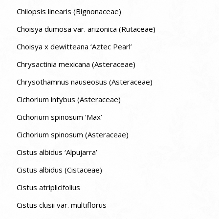
Chilopsis linearis (Bignonaceae)
Choisya dumosa var. arizonica (Rutaceae)
Choisya x dewitteana ‘Aztec Pearl’
Chrysactinia mexicana (Asteraceae)
Chrysothamnus nauseosus (Asteraceae)
Cichorium intybus (Asteraceae)
Cichorium spinosum ‘Max’
Cichorium spinosum (Asteraceae)
Cistus albidus ‘Alpujarra’
Cistus albidus (Cistaceae)
Cistus atriplicifolius
Cistus clusii var. multiflorus