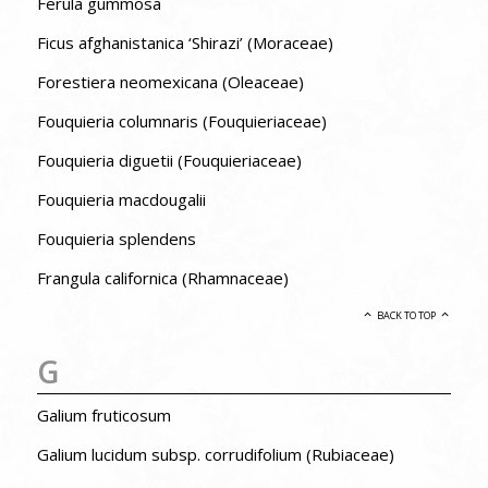
Ferula gummosa
Ficus afghanistanica ‘Shirazi’ (Moraceae)
Forestiera neomexicana (Oleaceae)
Fouquieria columnaris (Fouquieriaceae)
Fouquieria diguetii (Fouquieriaceae)
Fouquieria macdougalii
Fouquieria splendens
Frangula californica (Rhamnaceae)
BACK TO TOP
G
Galium fruticosum
Galium lucidum subsp. corrudifolium (Rubiaceae)