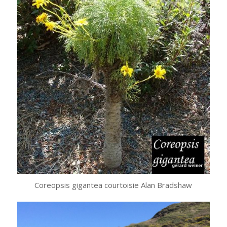
Coreopsis gigantea courtoisie Alan Bradshaw