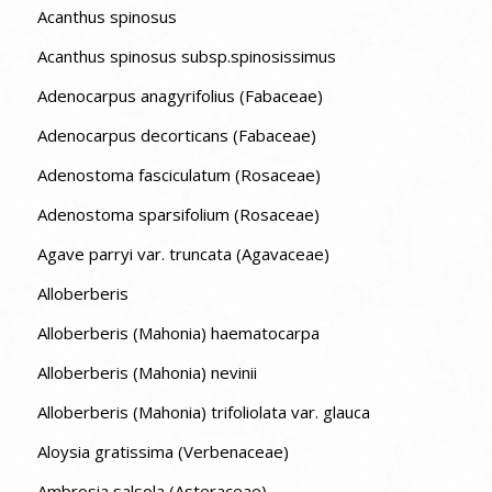
Acanthus spinosus
Acanthus spinosus subsp.spinosissimus
Adenocarpus anagyrifolius (Fabaceae)
Adenocarpus decorticans (Fabaceae)
Adenostoma fasciculatum (Rosaceae)
Adenostoma sparsifolium (Rosaceae)
Agave parryi var. truncata (Agavaceae)
Alloberberis
Alloberberis (Mahonia) haematocarpa
Alloberberis (Mahonia) nevinii
Alloberberis (Mahonia) trifoliolata var. glauca
Aloysia gratissima (Verbenaceae)
Ambrosia salsola (Asteraceae)