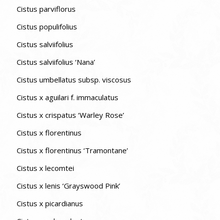
Cistus parviflorus
Cistus populifolius
Cistus salviifolius
Cistus salviifolius ‘Nana’
Cistus umbellatus subsp. viscosus
Cistus x aguilari f. immaculatus
Cistus x crispatus ‘Warley Rose’
Cistus x florentinus
Cistus x florentinus ‘Tramontane’
Cistus x lecomtei
Cistus x lenis ‘Grayswood Pink’
Cistus x picardianus