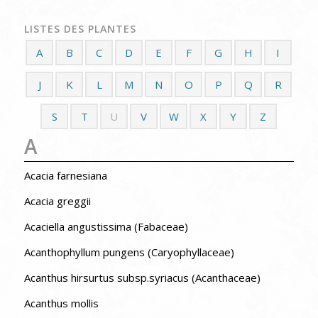
LISTES DES PLANTES
A
B
C
D
E
F
G
H
I
J
K
L
M
N
O
P
Q
R
S
T
U
V
W
X
Y
Z
A
Acacia farnesiana
Acacia greggii
Acaciella angustissima (Fabaceae)
Acanthophyllum pungens (Caryophyllaceae)
Acanthus hirsurtus subsp.syriacus (Acanthaceae)
Acanthus mollis