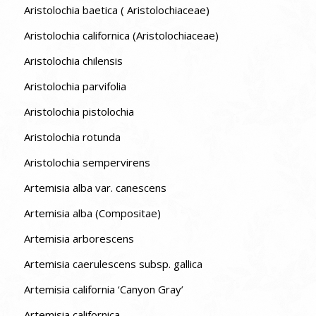
Aristolochia baetica ( Aristolochiaceae)
Aristolochia californica (Aristolochiaceae)
Aristolochia chilensis
Aristolochia parvifolia
Aristolochia pistolochia
Aristolochia rotunda
Aristolochia sempervirens
Artemisia alba var. canescens
Artemisia alba (Compositae)
Artemisia arborescens
Artemisia caerulescens subsp. gallica
Artemisia california ‘Canyon Gray’
Artemisia californica