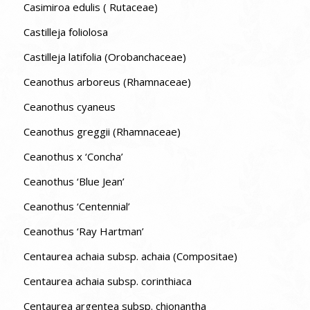
Casimiroa edulis ( Rutaceae)
Castilleja foliolosa
Castilleja latifolia (Orobanchaceae)
Ceanothus arboreus (Rhamnaceae)
Ceanothus cyaneus
Ceanothus greggii (Rhamnaceae)
Ceanothus x ‘Concha’
Ceanothus ‘Blue Jean’
Ceanothus ‘Centennial’
Ceanothus ‘Ray Hartman’
Centaurea achaia subsp. achaia (Compositae)
Centaurea achaia subsp. corinthiaca
Centaurea argentea subsp. chionantha