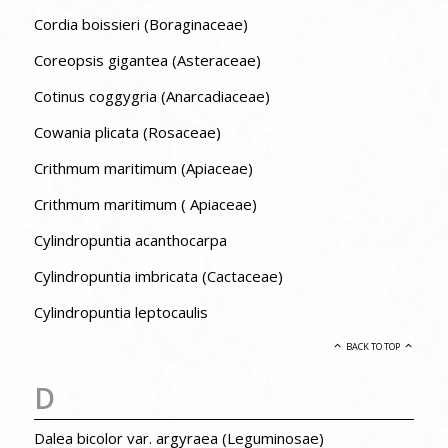
Cordia boissieri (Boraginaceae)
Coreopsis gigantea (Asteraceae)
Cotinus coggygria (Anarcadiaceae)
Cowania plicata (Rosaceae)
Crithmum maritimum (Apiaceae)
Crithmum maritimum ( Apiaceae)
Cylindropuntia acanthocarpa
Cylindropuntia imbricata (Cactaceae)
Cylindropuntia leptocaulis
BACK TO TOP
D
Dalea bicolor var. argyraea (Leguminosae)