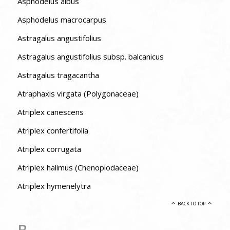
Asphodelus albus
Asphodelus macrocarpus
Astragalus angustifolius
Astragalus angustifolius subsp. balcanicus
Astragalus tragacantha
Atraphaxis virgata (Polygonaceae)
Atriplex canescens
Atriplex confertifolia
Atriplex corrugata
Atriplex halimus (Chenopiodaceae)
Atriplex hymenelytra
BACK TO TOP
B