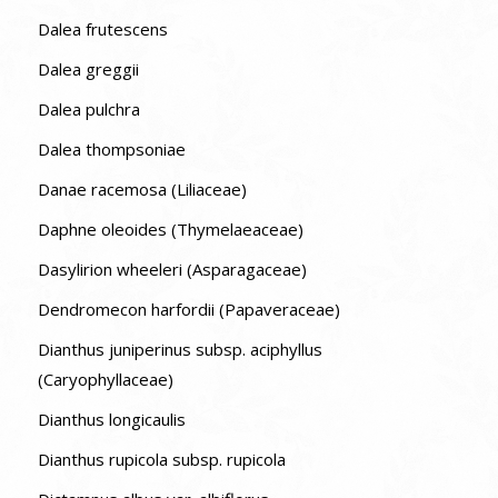
Dalea frutescens
Dalea greggii
Dalea pulchra
Dalea thompsoniae
Danae racemosa (Liliaceae)
Daphne oleoides (Thymelaeaceae)
Dasylirion wheeleri (Asparagaceae)
Dendromecon harfordii (Papaveraceae)
Dianthus juniperinus subsp. aciphyllus
(Caryophyllaceae)
Dianthus longicaulis
Dianthus rupicola subsp. rupicola