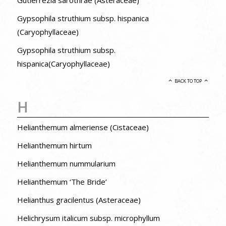
Gypsophila struthium subsp. hispanica
(Caryophyllaceae)
Gypsophila struthium subsp.
hispanica(Caryophyllaceae)
BACK TO TOP
H
Helianthemum almeriense (Cistaceae)
Helianthemum hirtum
Helianthemum nummularium
Helianthemum ‘The Bride’
Helianthus gracilentus (Asteraceae)
Helichrysum italicum subsp. microphyllum