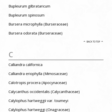
Bupleurum gilbrataricum
Bupleurum spinosum
Bursera microphylla (Burseraceae)
Bursera odorata (Burseraceae)
BACK TO TOP
C
Calliandra californica
Calliandra eriophylla (Mimosaceae)
Calotropis procera (Apocynaceae)
Calycanthus occidentalis (Calycanthaceae)
Calylophus hartweggii var. toumeyi
Calylophus hartweggi (Onagraceae)