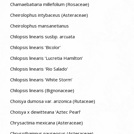
Chamaebatiaria millefolium (Rosaceae)
Cheirolophus intybaceus (Asteraceae)
Cheirolophus mansanetianus
Chilopsis linearis susbp. arcuata
Chilopsis linearis ‘Bicolor’
Chilopsis linearis ‘Lucretia Hamilton’
Chilopsis linearis ‘Rio Salado’
Chilopsis linearis ‘White Storm’
Chilopsis linearis (Bignonaceae)
Choisya dumosa var. arizonica (Rutaceae)
Choisya x dewitteana ‘Aztec Pearl’
Chrysactinia mexicana (Asteraceae)
Chrysothamnus nauseosus (Asteraceae)