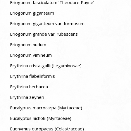
Eriogonum fasciculatum ‘Theodore Payne’
Eriogonum giganteum
Eriogonum giganteum var. formosum
Eriogonum grande var. rubescens
Eriogonum nudum
Eriogonum vimineum
Erythrina crista-gallii (Leguminosae)
Erythrina flabelliformis
Erythrina herbacea
Erythrina zeyheri
Eucalyptus macrocarpa (Myrtaceae)
Eucalyptus nicholii (Myrtaceae)
Euonymus europaeus (Celastraceae)