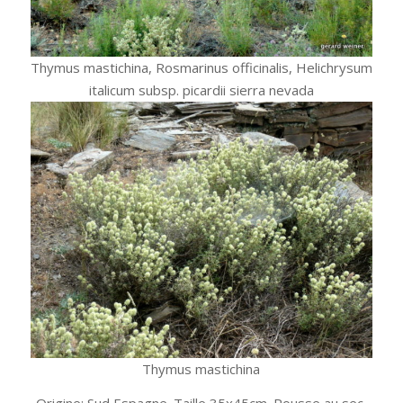
Thymus mastichina, Rosmarinus officinalis, Helichrysum
italicum subsp. picardii sierra nevada
Thymus mastichina
Origine: Sud Espagne. Taille 35x45cm. Pousse au sec.