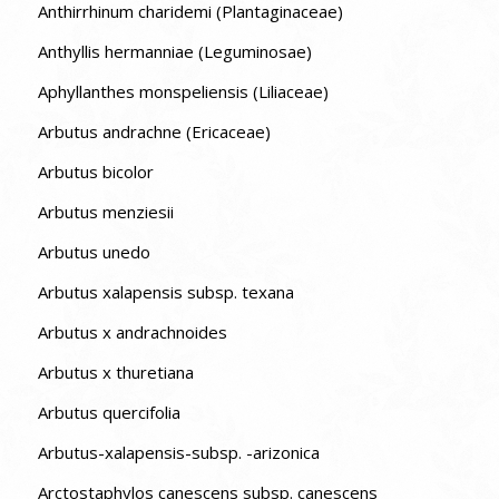
Anthirrhinum charidemi (Plantaginaceae)
Anthyllis hermanniae (Leguminosae)
Aphyllanthes monspeliensis (Liliaceae)
Arbutus andrachne (Ericaceae)
Arbutus bicolor
Arbutus menziesii
Arbutus unedo
Arbutus xalapensis subsp. texana
Arbutus x andrachnoides
Arbutus x thuretiana
Arbutus quercifolia
Arbutus-xalapensis-subsp. -arizonica
Arctostaphylos canescens subsp. canescens