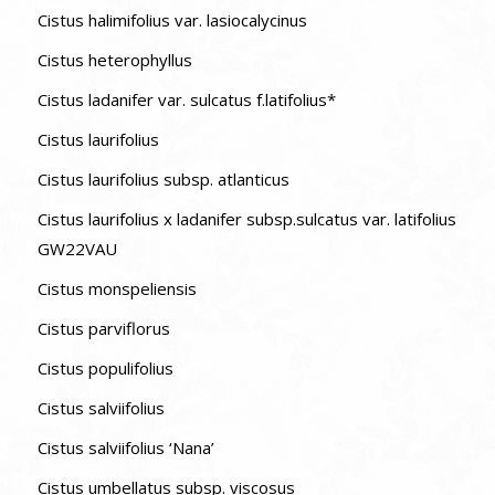
Cistus halimifolius var. lasiocalycinus
Cistus heterophyllus
Cistus ladanifer var. sulcatus f.latifolius*
Cistus laurifolius
Cistus laurifolius subsp. atlanticus
Cistus laurifolius x ladanifer subsp.sulcatus var. latifolius
GW22VAU
Cistus monspeliensis
Cistus parviflorus
Cistus populifolius
Cistus salviifolius
Cistus salviifolius ‘Nana’
Cistus umbellatus subsp. viscosus