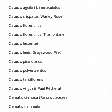
Cistus x aguilari f. immaculatus
Cistus x crispatus ‘Warley Rose’
Cistus x florentinus
Cistus x florentinus ‘Tramontane’
Cistus x lecomtei
Cistus x lenis ‘Grayswood Pink’
Cistus x picardianus
Cistus x pulverulentus
Cistus x tardiflorens
Cistus x virguinii ‘Paul Pècherat’
Clematis cirrhosa (Ranunculaceae)
Clematis flammula