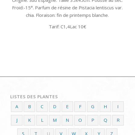
Froid:-15°. Parfum de résine de Pistacia lentiscus var.
chia. Floraison: fin de printemps blanche.
Tarif: C1,4Lac 10€
LISTES DES PLANTES
A
B
C
D
E
F
G
H
I
J
K
L
M
N
O
P
Q
R
S
T
U
V
W
X
Y
Z