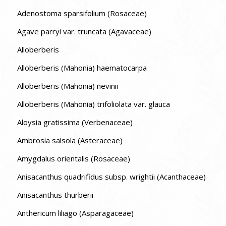
Adenostoma sparsifolium (Rosaceae)
Agave parryi var. truncata (Agavaceae)
Alloberberis
Alloberberis (Mahonia) haematocarpa
Alloberberis (Mahonia) nevinii
Alloberberis (Mahonia) trifoliolata var. glauca
Aloysia gratissima (Verbenaceae)
Ambrosia salsola (Asteraceae)
Amygdalus orientalis (Rosaceae)
Anisacanthus quadrifidus subsp. wrightii (Acanthaceae)
Anisacanthus thurberii
Anthericum liliago (Asparagaceae)