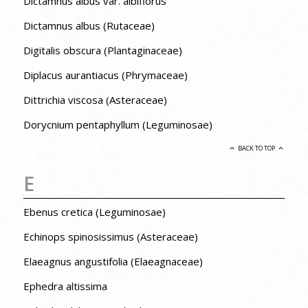
Dictamnus albus var. albiflorus
Dictamnus albus (Rutaceae)
Digitalis obscura (Plantaginaceae)
Diplacus aurantiacus (Phrymaceae)
Dittrichia viscosa (Asteraceae)
Dorycnium pentaphyllum (Leguminosae)
BACK TO TOP
E
Ebenus cretica (Leguminosae)
Echinops spinosissimus (Asteraceae)
Elaeagnus angustifolia (Elaeagnaceae)
Ephedra altissima