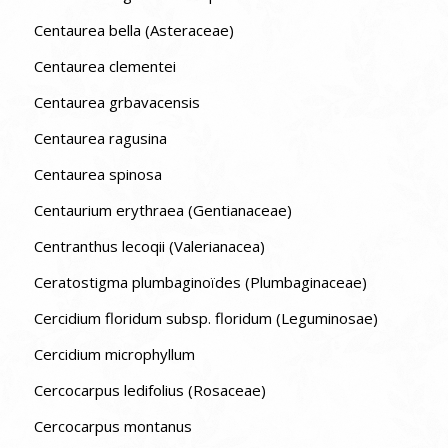
Centaurea bella (Asteraceae)
Centaurea clementei
Centaurea grbavacensis
Centaurea ragusina
Centaurea spinosa
Centaurium erythraea (Gentianaceae)
Centranthus lecoqii (Valerianacea)
Ceratostigma plumbaginoïdes (Plumbaginaceae)
Cercidium floridum subsp. floridum (Leguminosae)
Cercidium microphyllum
Cercocarpus ledifolius (Rosaceae)
Cercocarpus montanus