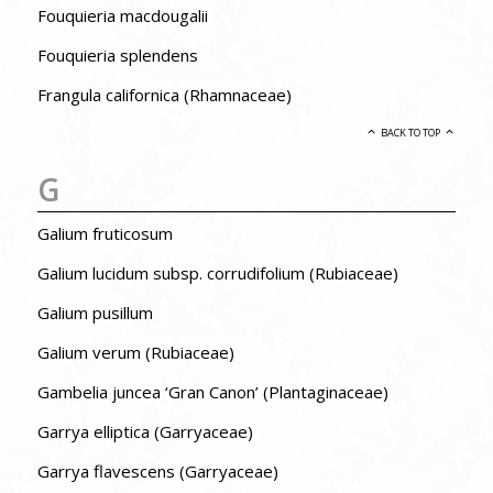
Fouquieria macdougalii
Fouquieria splendens
Frangula californica (Rhamnaceae)
BACK TO TOP
G
Galium fruticosum
Galium lucidum subsp. corrudifolium (Rubiaceae)
Galium pusillum
Galium verum (Rubiaceae)
Gambelia juncea ‘Gran Canon’ (Plantaginaceae)
Garrya elliptica (Garryaceae)
Garrya flavescens (Garryaceae)