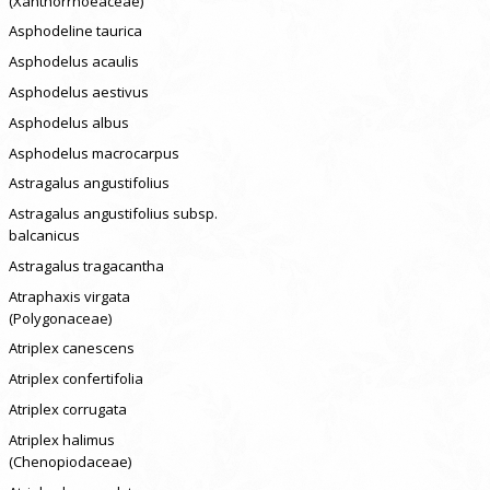
(Xanthorrhoeaceae)
Asphodeline taurica
Asphodelus acaulis
Asphodelus aestivus
Asphodelus albus
Asphodelus macrocarpus
Astragalus angustifolius
Astragalus angustifolius subsp.
balcanicus
Astragalus tragacantha
Atraphaxis virgata
(Polygonaceae)
Atriplex canescens
Atriplex confertifolia
Atriplex corrugata
Atriplex halimus
(Chenopiodaceae)