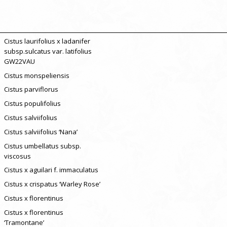
Cistus laurifolius x ladanifer
subsp.sulcatus var. latifolius
GW22VAU
Cistus monspeliensis
Cistus parviflorus
Cistus populifolius
Cistus salviifolius
Cistus salviifolius ‘Nana’
Cistus umbellatus subsp.
viscosus
Cistus x aguilari f. immaculatus
Cistus x crispatus ‘Warley Rose’
Cistus x florentinus
Cistus x florentinus
‘Tramontane’