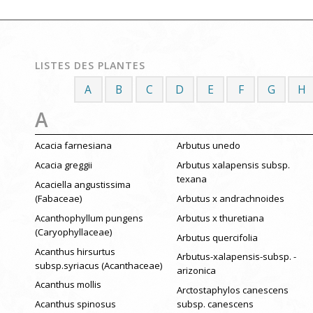
LISTES DES PLANTES
A
B
C
D
E
F
G
H
A
Acacia farnesiana
Arbutus unedo
Acacia greggii
Arbutus xalapensis subsp.
texana
Acaciella angustissima
(Fabaceae)
Arbutus x andrachnoides
Acanthophyllum pungens
Arbutus x thuretiana
(Caryophyllaceae)
Arbutus quercifolia
Acanthus hirsurtus
Arbutus-xalapensis-subsp. -
subsp.syriacus (Acanthaceae)
arizonica
Acanthus mollis
Arctostaphylos canescens
Acanthus spinosus
subsp. canescens