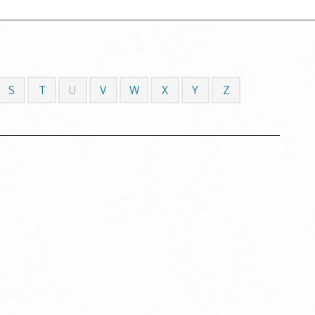
S
T
U
V
W
X
Y
Z