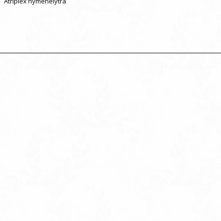
Atriplex hymenelytra