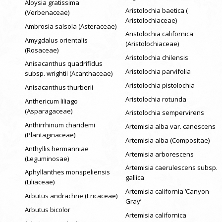
Aloysia gratissima
Aristolochia baetica (
(Verbenaceae)
Aristolochiaceae)
Ambrosia salsola (Asteraceae)
Aristolochia californica
Amygdalus orientalis
(Aristolochiaceae)
(Rosaceae)
Aristolochia chilensis
Anisacanthus quadrifidus
Aristolochia parvifolia
subsp. wrightii (Acanthaceae)
Aristolochia pistolochia
Anisacanthus thurberii
Aristolochia rotunda
Anthericum liliago
(Asparagaceae)
Aristolochia sempervirens
Anthirrhinum charidemi
Artemisia alba var. canescens
(Plantaginaceae)
Artemisia alba (Compositae)
Anthyllis hermanniae
Artemisia arborescens
(Leguminosae)
Artemisia caerulescens subsp.
Aphyllanthes monspeliensis
gallica
(Liliaceae)
Artemisia california ‘Canyon
Arbutus andrachne (Ericaceae)
Gray’
Arbutus bicolor
Artemisia californica