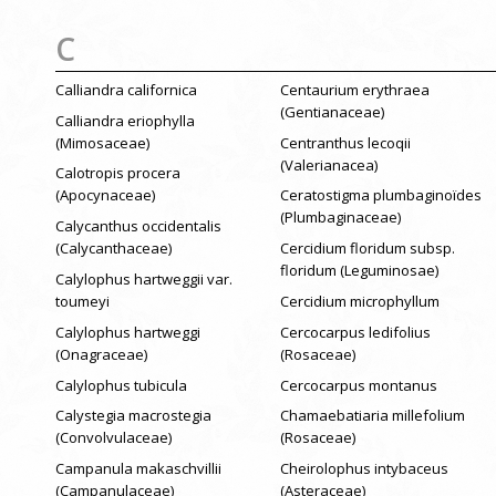
C
Calliandra californica
Centaurium erythraea
(Gentianaceae)
Calliandra eriophylla
(Mimosaceae)
Centranthus lecoqii
(Valerianacea)
Calotropis procera
(Apocynaceae)
Ceratostigma plumbaginoïdes
(Plumbaginaceae)
Calycanthus occidentalis
(Calycanthaceae)
Cercidium floridum subsp.
floridum (Leguminosae)
Calylophus hartweggii var.
toumeyi
Cercidium microphyllum
Calylophus hartweggi
Cercocarpus ledifolius
(Onagraceae)
(Rosaceae)
Calylophus tubicula
Cercocarpus montanus
Calystegia macrostegia
Chamaebatiaria millefolium
(Convolvulaceae)
(Rosaceae)
Campanula makaschvillii
Cheirolophus intybaceus
(Campanulaceae)
(Asteraceae)