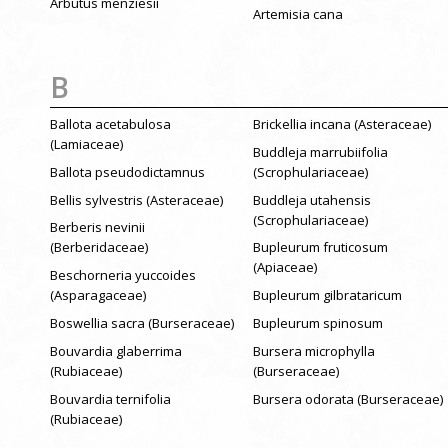
Arbutus menziesii
Artemisia cana
B
Ballota acetabulosa
Brickellia incana (Asteraceae)
(Lamiaceae)
Buddleja marrubiifolia
Ballota pseudodictamnus
(Scrophulariaceae)
Bellis sylvestris (Asteraceae)
Buddleja utahensis
(Scrophulariaceae)
Berberis nevinii
(Berberidaceae)
Bupleurum fruticosum
(Apiaceae)
Beschorneria yuccoides
(Asparagaceae)
Bupleurum gilbrataricum
Boswellia sacra (Burseraceae)
Bupleurum spinosum
Bouvardia glaberrima
Bursera microphylla
(Rubiaceae)
(Burseraceae)
Bouvardia ternifolia
Bursera odorata (Burseraceae)
(Rubiaceae)