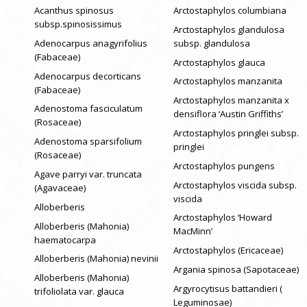
Acanthus spinosus
Arctostaphylos columbiana
subsp.spinosissimus
Arctostaphylos glandulosa
Adenocarpus anagyrifolius
subsp. glandulosa
(Fabaceae)
Arctostaphylos glauca
Adenocarpus decorticans
Arctostaphylos manzanita
(Fabaceae)
Arctostaphylos manzanita x
Adenostoma fasciculatum
densiflora ‘Austin Griffiths’
(Rosaceae)
Arctostaphylos pringlei subsp.
Adenostoma sparsifolium
pringlei
(Rosaceae)
Arctostaphylos pungens
Agave parryi var. truncata
Arctostaphylos viscida subsp.
(Agavaceae)
viscida
Alloberberis
Arctostaphylos ‘Howard
Alloberberis (Mahonia)
MacMinn’
haematocarpa
Arctostaphylos (Ericaceae)
Alloberberis (Mahonia) nevinii
Argania spinosa (Sapotaceae)
Alloberberis (Mahonia)
Argyrocytisus battandieri (
trifoliolata var. glauca
Leguminosae)