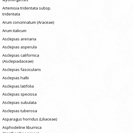
Artemisia tridentata subsp.
tridentata
Arum concinnatum (Araceae)
Arum italicum
Asclepias arenaria
Asclepias asperula
Asclepias californica
(Asclepiadaceae)
Asclepias fascicularis
Asclepias hallii
Asclepias latifolia
Asclepias speciosa
Asclepias subulata
Asclepias tuberosa
Asparagus horridus (Liliaceae)
Asphodeline liburnica