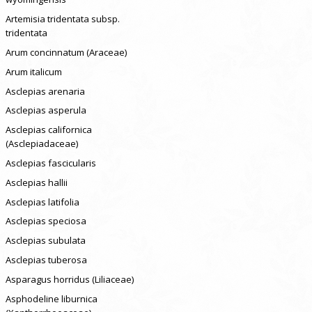
Artemisia tridentata subsp.
tridentata
Arum concinnatum (Araceae)
Arum italicum
Asclepias arenaria
Asclepias asperula
Asclepias californica
(Asclepiadaceae)
Asclepias fascicularis
Asclepias hallii
Asclepias latifolia
Asclepias speciosa
Asclepias subulata
Asclepias tuberosa
Asparagus horridus (Liliaceae)
Asphodeline liburnica