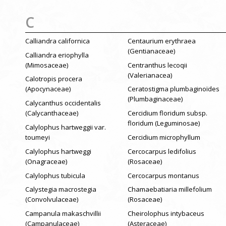
C
Calliandra californica
Centaurium erythraea
(Gentianaceae)
Calliandra eriophylla
(Mimosaceae)
Centranthus lecoqii
(Valerianacea)
Calotropis procera
(Apocynaceae)
Ceratostigma plumbaginoïdes
(Plumbaginaceae)
Calycanthus occidentalis
(Calycanthaceae)
Cercidium floridum subsp.
floridum (Leguminosae)
Calylophus hartweggii var.
toumeyi
Cercidium microphyllum
Calylophus hartweggi
Cercocarpus ledifolius
(Onagraceae)
(Rosaceae)
Calylophus tubicula
Cercocarpus montanus
Calystegia macrostegia
Chamaebatiaria millefolium
(Convolvulaceae)
(Rosaceae)
Campanula makaschvillii
Cheirolophus intybaceus
(Campanulaceae)
(Asteraceae)