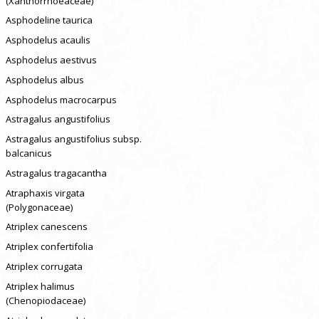
(Xanthorrhoeaceae)
Asphodeline taurica
Asphodelus acaulis
Asphodelus aestivus
Asphodelus albus
Asphodelus macrocarpus
Astragalus angustifolius
Astragalus angustifolius subsp.
balcanicus
Astragalus tragacantha
Atraphaxis virgata
(Polygonaceae)
Atriplex canescens
Atriplex confertifolia
Atriplex corrugata
Atriplex halimus
(Chenopiodaceae)