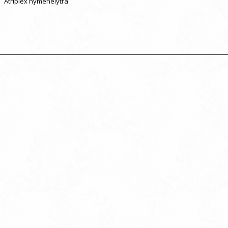
Atriplex hymenelytra