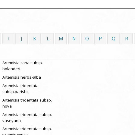
I
J
K
L
M
N
O
P
Q
R
Artemisia cana subsp.
bolanderi
Artemisia herba-alba
Artemisia tridentata
subsp.parishii
Artemisia tridentata subsp.
nova
Artemisia tridentata subsp.
vaseyana
Artemisia tridentata subsp.
wyomingensis