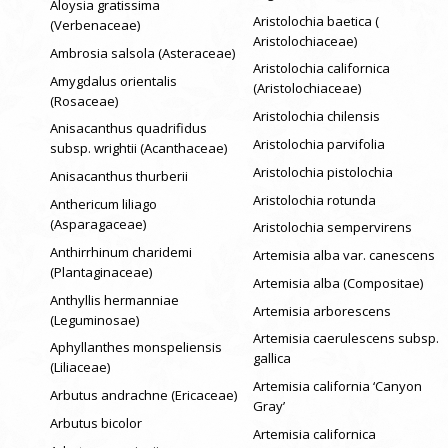
Aloysia gratissima
Aristolochia baetica (
(Verbenaceae)
Aristolochiaceae)
Ambrosia salsola (Asteraceae)
Aristolochia californica
Amygdalus orientalis
(Aristolochiaceae)
(Rosaceae)
Aristolochia chilensis
Anisacanthus quadrifidus
Aristolochia parvifolia
subsp. wrightii (Acanthaceae)
Aristolochia pistolochia
Anisacanthus thurberii
Aristolochia rotunda
Anthericum liliago
(Asparagaceae)
Aristolochia sempervirens
Anthirrhinum charidemi
Artemisia alba var. canescens
(Plantaginaceae)
Artemisia alba (Compositae)
Anthyllis hermanniae
Artemisia arborescens
(Leguminosae)
Artemisia caerulescens subsp.
Aphyllanthes monspeliensis
gallica
(Liliaceae)
Artemisia california ‘Canyon
Arbutus andrachne (Ericaceae)
Gray’
Arbutus bicolor
Artemisia californica