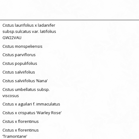
Cistus laurifolius x ladanifer
subsp.sulcatus var. latifolius
GW22VAU
Cistus monspeliensis
Cistus parviflorus
Cistus populifolius
Cistus salviifolius
Cistus salviifolius ‘Nana’
Cistus umbellatus subsp.
viscosus
Cistus x aguilari f. immaculatus
Cistus x crispatus ‘Warley Rose’
Cistus x florentinus
Cistus x florentinus
‘Tramontane’