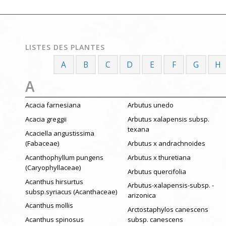
LISTES DES PLANTES
A
B
C
D
E
F
G
H
A
Acacia farnesiana
Arbutus unedo
Acacia greggii
Arbutus xalapensis subsp.
texana
Acaciella angustissima
(Fabaceae)
Arbutus x andrachnoides
Acanthophyllum pungens
Arbutus x thuretiana
(Caryophyllaceae)
Arbutus quercifolia
Acanthus hirsurtus
Arbutus-xalapensis-subsp. -
subsp.syriacus (Acanthaceae)
arizonica
Acanthus mollis
Arctostaphylos canescens
Acanthus spinosus
subsp. canescens