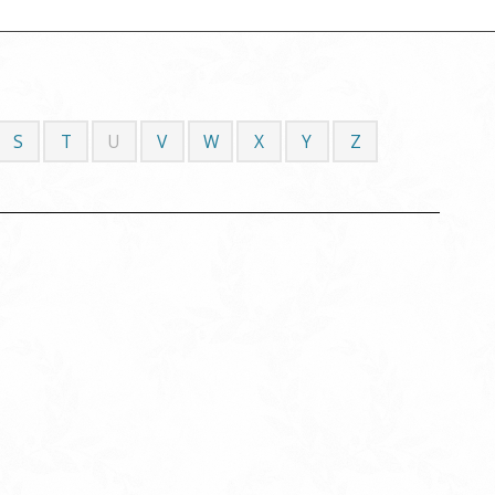
S
T
U
V
W
X
Y
Z