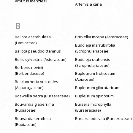
Arbutus menziesii
Artemisia cana
B
Ballota acetabulosa
Brickellia incana (Asteraceae)
(Lamiaceae)
Buddleja marrubiifolia
Ballota pseudodictamnus
(Scrophulariaceae)
Bellis sylvestris (Asteraceae)
Buddleja utahensis
(Scrophulariaceae)
Berberis nevinii
(Berberidaceae)
Bupleurum fruticosum
(Apiaceae)
Beschorneria yuccoides
(Asparagaceae)
Bupleurum gilbrataricum
Boswellia sacra (Burseraceae)
Bupleurum spinosum
Bouvardia glaberrima
Bursera microphylla
(Rubiaceae)
(Burseraceae)
Bouvardia ternifolia
Bursera odorata (Burseraceae)
(Rubiaceae)