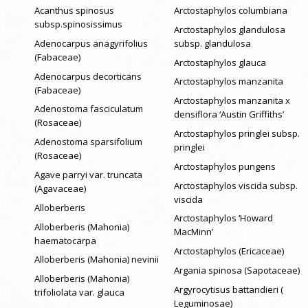
Acanthus spinosus
Arctostaphylos columbiana
subsp.spinosissimus
Arctostaphylos glandulosa
Adenocarpus anagyrifolius
subsp. glandulosa
(Fabaceae)
Arctostaphylos glauca
Adenocarpus decorticans
Arctostaphylos manzanita
(Fabaceae)
Arctostaphylos manzanita x
Adenostoma fasciculatum
densiflora ‘Austin Griffiths’
(Rosaceae)
Arctostaphylos pringlei subsp.
Adenostoma sparsifolium
pringlei
(Rosaceae)
Arctostaphylos pungens
Agave parryi var. truncata
Arctostaphylos viscida subsp.
(Agavaceae)
viscida
Alloberberis
Arctostaphylos ‘Howard
Alloberberis (Mahonia)
MacMinn’
haematocarpa
Arctostaphylos (Ericaceae)
Alloberberis (Mahonia) nevinii
Argania spinosa (Sapotaceae)
Alloberberis (Mahonia)
Argyrocytisus battandieri (
trifoliolata var. glauca
Leguminosae)