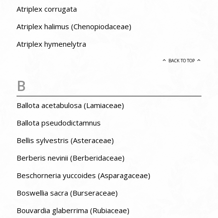
Atriplex corrugata
Atriplex halimus (Chenopiodaceae)
Atriplex hymenelytra
BACK TO TOP
B
Ballota acetabulosa (Lamiaceae)
Ballota pseudodictamnus
Bellis sylvestris (Asteraceae)
Berberis nevinii (Berberidaceae)
Beschorneria yuccoides (Asparagaceae)
Boswellia sacra (Burseraceae)
Bouvardia glaberrima (Rubiaceae)