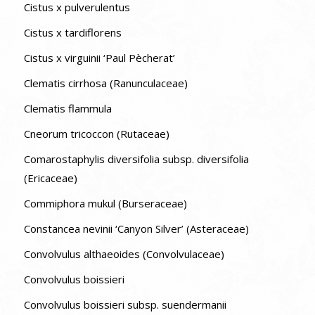
Cistus x pulverulentus
Cistus x tardiflorens
Cistus x virguinii ‘Paul Pècherat’
Clematis cirrhosa (Ranunculaceae)
Clematis flammula
Cneorum tricoccon (Rutaceae)
Comarostaphylis diversifolia subsp. diversifolia
(Ericaceae)
Commiphora mukul (Burseraceae)
Constancea nevinii ‘Canyon Silver’ (Asteraceae)
Convolvulus althaeoides (Convolvulaceae)
Convolvulus boissieri
Convolvulus boissieri subsp. suendermanii