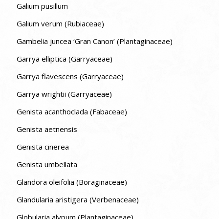
Galium pusillum
Galium verum (Rubiaceae)
Gambelia juncea ‘Gran Canon’ (Plantaginaceae)
Garrya elliptica (Garryaceae)
Garrya flavescens (Garryaceae)
Garrya wrightii (Garryaceae)
Genista acanthoclada (Fabaceae)
Genista aetnensis
Genista cinerea
Genista umbellata
Glandora oleifolia (Boraginaceae)
Glandularia aristigera (Verbenaceae)
Globularia alypum (Plantaginaceae)