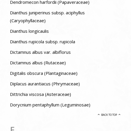
Dendromecon harfordii (Papaveraceae)
Dianthus juniperinus subsp. aciphyllus
(Caryophyllaceae)
Dianthus longicaulis
Dianthus rupicola subsp. rupicola
Dictamnus albus var. albiflorus
Dictamnus albus (Rutaceae)
Digitalis obscura (Plantaginaceae)
Diplacus aurantiacus (Phrymaceae)
Dittrichia viscosa (Asteraceae)
Dorycnium pentaphyllum (Leguminosae)
BACK TO TOP
E