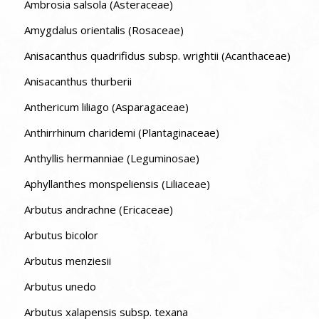
Ambrosia salsola (Asteraceae)
Amygdalus orientalis (Rosaceae)
Anisacanthus quadrifidus subsp. wrightii (Acanthaceae)
Anisacanthus thurberii
Anthericum liliago (Asparagaceae)
Anthirrhinum charidemi (Plantaginaceae)
Anthyllis hermanniae (Leguminosae)
Aphyllanthes monspeliensis (Liliaceae)
Arbutus andrachne (Ericaceae)
Arbutus bicolor
Arbutus menziesii
Arbutus unedo
Arbutus xalapensis subsp. texana