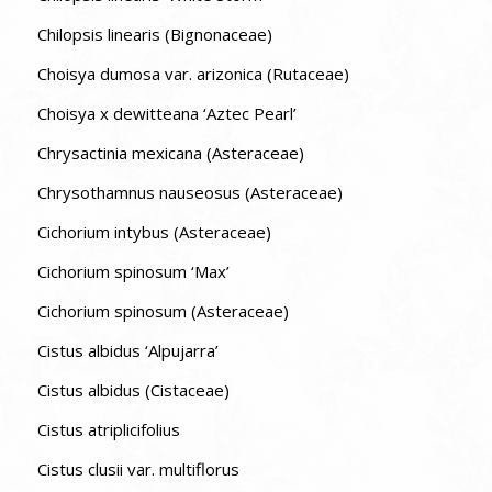
Chilopsis linearis (Bignonaceae)
Choisya dumosa var. arizonica (Rutaceae)
Choisya x dewitteana ‘Aztec Pearl’
Chrysactinia mexicana (Asteraceae)
Chrysothamnus nauseosus (Asteraceae)
Cichorium intybus (Asteraceae)
Cichorium spinosum ‘Max’
Cichorium spinosum (Asteraceae)
Cistus albidus ‘Alpujarra’
Cistus albidus (Cistaceae)
Cistus atriplicifolius
Cistus clusii var. multiflorus