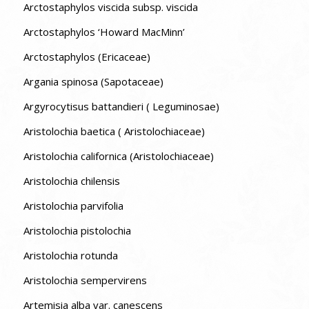
Arctostaphylos viscida subsp. viscida
Arctostaphylos ‘Howard MacMinn’
Arctostaphylos (Ericaceae)
Argania spinosa (Sapotaceae)
Argyrocytisus battandieri ( Leguminosae)
Aristolochia baetica ( Aristolochiaceae)
Aristolochia californica (Aristolochiaceae)
Aristolochia chilensis
Aristolochia parvifolia
Aristolochia pistolochia
Aristolochia rotunda
Aristolochia sempervirens
Artemisia alba var. canescens