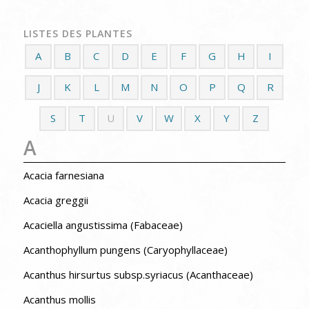
LISTES DES PLANTES
A
B
C
D
E
F
G
H
I
J
K
L
M
N
O
P
Q
R
S
T
U
V
W
X
Y
Z
A
Acacia farnesiana
Acacia greggii
Acaciella angustissima (Fabaceae)
Acanthophyllum pungens (Caryophyllaceae)
Acanthus hirsurtus subsp.syriacus (Acanthaceae)
Acanthus mollis