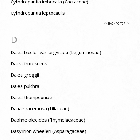
Cylindropuntia imbricata (Cactaceae)
Cylindropuntia leptocaulis
BACK TO TOP
D
Dalea bicolor var. argyraea (Leguminosae)
Dalea frutescens
Dalea greggii
Dalea pulchra
Dalea thompsoniae
Danae racemosa (Liliaceae)
Daphne oleoides (Thymelaeaceae)
Dasylirion wheeleri (Asparagaceae)