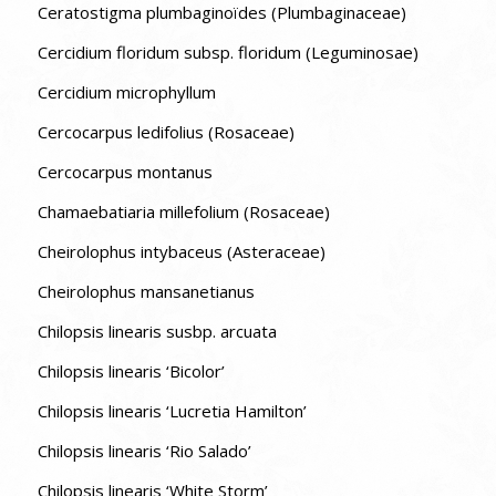
Ceratostigma plumbaginoïdes (Plumbaginaceae)
Cercidium floridum subsp. floridum (Leguminosae)
Cercidium microphyllum
Cercocarpus ledifolius (Rosaceae)
Cercocarpus montanus
Chamaebatiaria millefolium (Rosaceae)
Cheirolophus intybaceus (Asteraceae)
Cheirolophus mansanetianus
Chilopsis linearis susbp. arcuata
Chilopsis linearis ‘Bicolor’
Chilopsis linearis ‘Lucretia Hamilton’
Chilopsis linearis ‘Rio Salado’
Chilopsis linearis ‘White Storm’