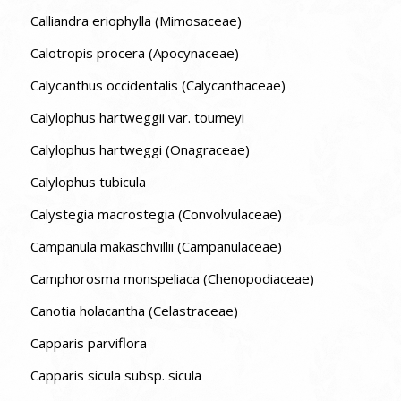
Calliandra eriophylla (Mimosaceae)
Calotropis procera (Apocynaceae)
Calycanthus occidentalis (Calycanthaceae)
Calylophus hartweggii var. toumeyi
Calylophus hartweggi (Onagraceae)
Calylophus tubicula
Calystegia macrostegia (Convolvulaceae)
Campanula makaschvillii (Campanulaceae)
Camphorosma monspeliaca (Chenopodiaceae)
Canotia holacantha (Celastraceae)
Capparis parviflora
Capparis sicula subsp. sicula