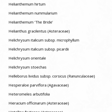
Helianthemum hirtum
Helianthemum nummularium
Helianthemum ‘The Bride’
Helianthus gracilentus (Asteraceae)
Helichrysum italicum subsp. microphyllum
Helichrysum italicum subsp. picardii
Helichrysum orientale
Helichrysum stoechas
Helleborus lividus subsp. corsicus (Ranunculaceae)
Hesperaloe parviflora (Agavaceae)
Heteromeles arbutifolia
Hieracium officinarum (Asteraceae)