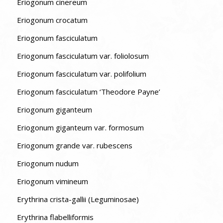
Eriogonum cinereum
Eriogonum crocatum
Eriogonum fasciculatum
Eriogonum fasciculatum var. foliolosum
Eriogonum fasciculatum var. polifolium
Eriogonum fasciculatum ‘Theodore Payne’
Eriogonum giganteum
Eriogonum giganteum var. formosum
Eriogonum grande var. rubescens
Eriogonum nudum
Eriogonum vimineum
Erythrina crista-gallii (Leguminosae)
Erythrina flabelliformis