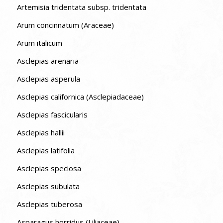
Artemisia tridentata subsp. tridentata
Arum concinnatum (Araceae)
Arum italicum
Asclepias arenaria
Asclepias asperula
Asclepias californica (Asclepiadaceae)
Asclepias fascicularis
Asclepias hallii
Asclepias latifolia
Asclepias speciosa
Asclepias subulata
Asclepias tuberosa
Asparagus horridus (Liliaceae)