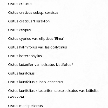
Cistus creticus
Cistus creticus subsp. corsicus
Cistus creticus ‘Heraklion’
Cistus crispus
Cistus cyprius var. ellipticus ‘Elma’
Cistus halimifolius var. lasiocalycinus
Cistus heterophyllus
Cistus ladanifer var. sulcatus f.latifolius*
Cistus laurifolius
Cistus laurifolius subsp. atlanticus
Cistus laurifolius x ladanifer subsp.sulcatus var. latifolius
GW22VAU
Cistus monspeliensis