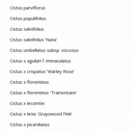
Cistus parviflorus
Cistus populifolius
Cistus salviifolius
Cistus salviifolius ‘Nana’
Cistus umbellatus subsp. viscosus
Cistus x aguilari f. immaculatus
Cistus x crispatus ‘Warley Rose’
Cistus x florentinus
Cistus x florentinus ‘Tramontane’
Cistus x lecomtei
Cistus x lenis ‘Grayswood Pink’
Cistus x picardianus