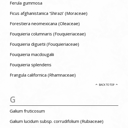
Ferula gummosa
Ficus afghanistanica ‘Shirazi’ (Moraceae)
Forestiera neomexicana (Oleaceae)
Fouquieria columnaris (Fouquieriaceae)
Fouquieria diguetii (Fouquieriaceae)
Fouquieria macdougalii
Fouquieria splendens
Frangula californica (Rhamnaceae)
BACK TO TOP
G
Galium fruticosum
Galium lucidum subsp. corrudifolium (Rubiaceae)