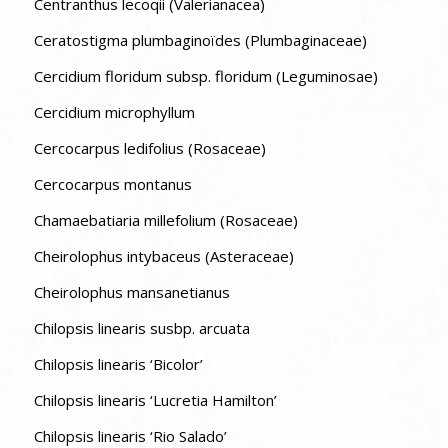
Centranthus lecoqii (Valerianacea)
Ceratostigma plumbaginoïdes (Plumbaginaceae)
Cercidium floridum subsp. floridum (Leguminosae)
Cercidium microphyllum
Cercocarpus ledifolius (Rosaceae)
Cercocarpus montanus
Chamaebatiaria millefolium (Rosaceae)
Cheirolophus intybaceus (Asteraceae)
Cheirolophus mansanetianus
Chilopsis linearis susbp. arcuata
Chilopsis linearis ‘Bicolor’
Chilopsis linearis ‘Lucretia Hamilton’
Chilopsis linearis ‘Rio Salado’