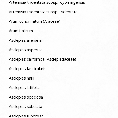
Artemisia tridentata subsp. wyomingensis
Artemisia tridentata subsp. tridentata
Arum concinnatum (Araceae)
Arum italicum
Asclepias arenaria
Asclepias asperula
Asclepias californica (Asclepiadaceae)
Asclepias fascicularis
Asclepias hallii
Asclepias latifolia
Asclepias speciosa
Asclepias subulata
Asclepias tuberosa