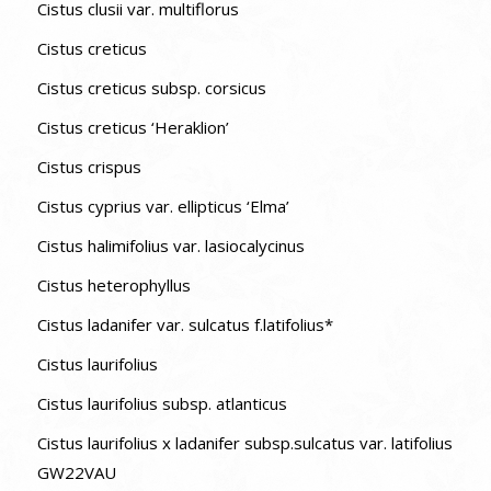
Cistus clusii var. multiflorus
Cistus creticus
Cistus creticus subsp. corsicus
Cistus creticus ‘Heraklion’
Cistus crispus
Cistus cyprius var. ellipticus ‘Elma’
Cistus halimifolius var. lasiocalycinus
Cistus heterophyllus
Cistus ladanifer var. sulcatus f.latifolius*
Cistus laurifolius
Cistus laurifolius subsp. atlanticus
Cistus laurifolius x ladanifer subsp.sulcatus var. latifolius
GW22VAU