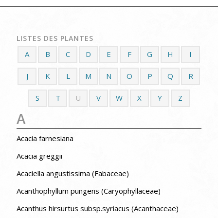
LISTES DES PLANTES
A
B
C
D
E
F
G
H
I
J
K
L
M
N
O
P
Q
R
S
T
U
V
W
X
Y
Z
A
Acacia farnesiana
Acacia greggii
Acaciella angustissima (Fabaceae)
Acanthophyllum pungens (Caryophyllaceae)
Acanthus hirsurtus subsp.syriacus (Acanthaceae)