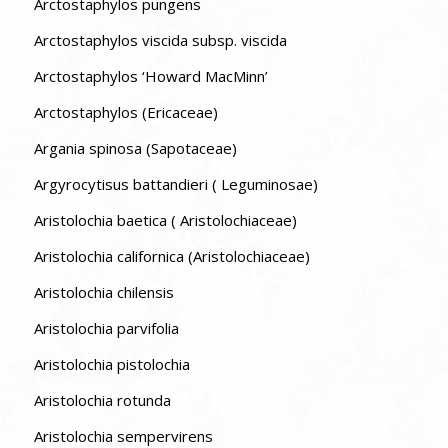
Arctostaphylos pungens
Arctostaphylos viscida subsp. viscida
Arctostaphylos ‘Howard MacMinn’
Arctostaphylos (Ericaceae)
Argania spinosa (Sapotaceae)
Argyrocytisus battandieri ( Leguminosae)
Aristolochia baetica ( Aristolochiaceae)
Aristolochia californica (Aristolochiaceae)
Aristolochia chilensis
Aristolochia parvifolia
Aristolochia pistolochia
Aristolochia rotunda
Aristolochia sempervirens