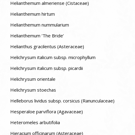
Helianthemum almeriense (Cistaceae)
Helianthemum hirtum
Helianthemum nummularium
Helianthemum ‘The Bride’
Helianthus gracilentus (Asteraceae)
Helichrysum italicum subsp. microphyllum
Helichrysum italicum subsp. picardii
Helichrysum orientale
Helichrysum stoechas
Helleborus lividus subsp. corsicus (Ranunculaceae)
Hesperaloe parviflora (Agavaceae)
Heteromeles arbutifolia
Hieracium officinarum (Asteraceae)