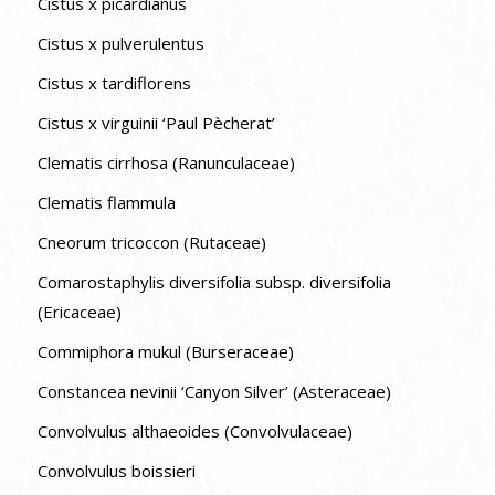
Cistus x picardianus
Cistus x pulverulentus
Cistus x tardiflorens
Cistus x virguinii ‘Paul Pècherat’
Clematis cirrhosa (Ranunculaceae)
Clematis flammula
Cneorum tricoccon (Rutaceae)
Comarostaphylis diversifolia subsp. diversifolia
(Ericaceae)
Commiphora mukul (Burseraceae)
Constancea nevinii ‘Canyon Silver’ (Asteraceae)
Convolvulus althaeoides (Convolvulaceae)
Convolvulus boissieri