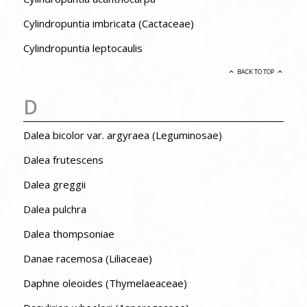
Cylindropuntia imbricata (Cactaceae)
Cylindropuntia leptocaulis
BACK TO TOP
D
Dalea bicolor var. argyraea (Leguminosae)
Dalea frutescens
Dalea greggii
Dalea pulchra
Dalea thompsoniae
Danae racemosa (Liliaceae)
Daphne oleoides (Thymelaeaceae)