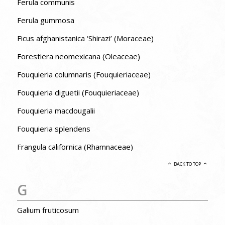
Ferula communis
Ferula gummosa
Ficus afghanistanica ‘Shirazi’ (Moraceae)
Forestiera neomexicana (Oleaceae)
Fouquieria columnaris (Fouquieriaceae)
Fouquieria diguetii (Fouquieriaceae)
Fouquieria macdougalii
Fouquieria splendens
Frangula californica (Rhamnaceae)
BACK TO TOP
G
Galium fruticosum