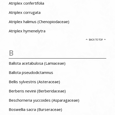
Atriplex confertifolia
Atriplex corrugata
Atriplex halimus (Chenopiodaceae)
Atriplex hymenelytra
BACK TO TOP
B
Ballota acetabulosa (Lamiaceae)
Ballota pseudodictamnus
Bellis sylvestris (Asteraceae)
Berberis nevinii (Berberidaceae)
Beschorneria yuccoides (Asparagaceae)
Boswellia sacra (Burseraceae)