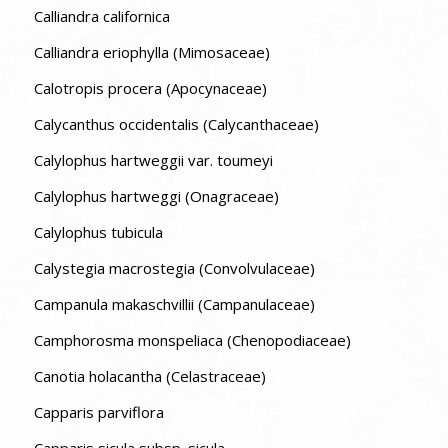
Calliandra californica
Calliandra eriophylla (Mimosaceae)
Calotropis procera (Apocynaceae)
Calycanthus occidentalis (Calycanthaceae)
Calylophus hartweggii var. toumeyi
Calylophus hartweggi (Onagraceae)
Calylophus tubicula
Calystegia macrostegia (Convolvulaceae)
Campanula makaschvillii (Campanulaceae)
Camphorosma monspeliaca (Chenopodiaceae)
Canotia holacantha (Celastraceae)
Capparis parviflora