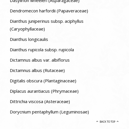
Dasylirion wheeleri (Asparagaceae)
Dendromecon harfordii (Papaveraceae)
Dianthus juniperinus subsp. aciphyllus
(Caryophyllaceae)
Dianthus longicaulis
Dianthus rupicola subsp. rupicola
Dictamnus albus var. albiflorus
Dictamnus albus (Rutaceae)
Digitalis obscura (Plantaginaceae)
Diplacus aurantiacus (Phrymaceae)
Dittrichia viscosa (Asteraceae)
Dorycnium pentaphyllum (Leguminosae)
BACK TO TOP