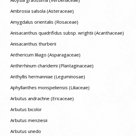
Ambrosia salsola (Asteraceae)
Amygdalus orientalis (Rosaceae)
Anisacanthus quadrifidus subsp. wrightii (Acanthaceae)
Anisacanthus thurberii
Anthericum liliago (Asparagaceae)
Anthirrhinum charidemi (Plantaginaceae)
Anthyllis hermanniae (Leguminosae)
Aphyllanthes monspeliensis (Liliaceae)
Arbutus andrachne (Ericaceae)
Arbutus bicolor
Arbutus menziesii
Arbutus unedo