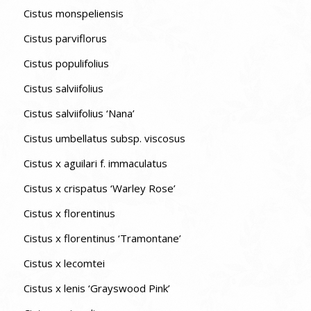
Cistus monspeliensis
Cistus parviflorus
Cistus populifolius
Cistus salviifolius
Cistus salviifolius ‘Nana’
Cistus umbellatus subsp. viscosus
Cistus x aguilari f. immaculatus
Cistus x crispatus ‘Warley Rose’
Cistus x florentinus
Cistus x florentinus ‘Tramontane’
Cistus x lecomtei
Cistus x lenis ‘Grayswood Pink’