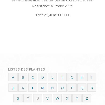
Se naturalise avec des teintes de couleurs variées.
Résistance au froid: -15°.
Tarif: c1,4Lac 11,00 €
LISTES DES PLANTES
A
B
C
D
E
F
G
H
I
J
K
L
M
N
O
P
Q
R
S
T
U
V
W
X
Y
Z