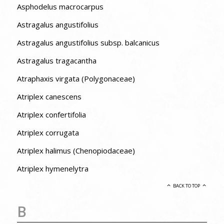
Asphodelus macrocarpus
Astragalus angustifolius
Astragalus angustifolius subsp. balcanicus
Astragalus tragacantha
Atraphaxis virgata (Polygonaceae)
Atriplex canescens
Atriplex confertifolia
Atriplex corrugata
Atriplex halimus (Chenopiodaceae)
Atriplex hymenelytra
BACK TO TOP
B