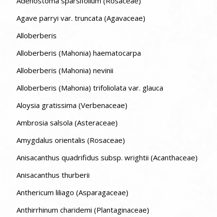
Adenostoma sparsifolium (Rosaceae)
Agave parryi var. truncata (Agavaceae)
Alloberberis
Alloberberis (Mahonia) haematocarpa
Alloberberis (Mahonia) nevinii
Alloberberis (Mahonia) trifoliolata var. glauca
Aloysia gratissima (Verbenaceae)
Ambrosia salsola (Asteraceae)
Amygdalus orientalis (Rosaceae)
Anisacanthus quadrifidus subsp. wrightii (Acanthaceae)
Anisacanthus thurberii
Anthericum liliago (Asparagaceae)
Anthirrhinum charidemi (Plantaginaceae)