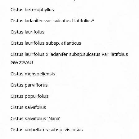
Cistus heterophyllus
Cistus ladanifer var. sulcatus f.latifolius*
Cistus laurifolius
Cistus laurifolius subsp. atlanticus
Cistus laurifolius x ladanifer subsp.sulcatus var. latifolius
GW22VAU
Cistus monspeliensis
Cistus parviflorus
Cistus populifolius
Cistus salviifolius
Cistus salviifolius ‘Nana’
Cistus umbellatus subsp. viscosus