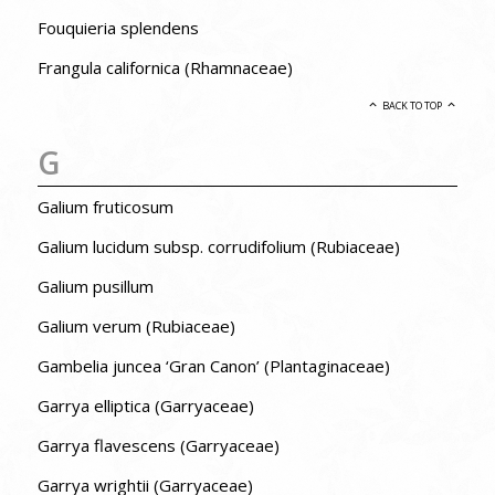
Fouquieria splendens
Frangula californica (Rhamnaceae)
BACK TO TOP
G
Galium fruticosum
Galium lucidum subsp. corrudifolium (Rubiaceae)
Galium pusillum
Galium verum (Rubiaceae)
Gambelia juncea ‘Gran Canon’ (Plantaginaceae)
Garrya elliptica (Garryaceae)
Garrya flavescens (Garryaceae)
Garrya wrightii (Garryaceae)