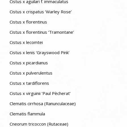
Cistus x aguilari f. immaculatus
Cistus x crispatus ‘Warley Rose’
Cistus x florentinus
Cistus x florentinus ‘Tramontane’
Cistus x lecomtei
Cistus x lenis ‘Grayswood Pink’
Cistus x picardianus
Cistus x pulverulentus
Cistus x tardiflorens
Cistus x virguinii ‘Paul Pècherat’
Clematis cirrhosa (Ranunculaceae)
Clematis flammula
Cneorum tricoccon (Rutaceae)