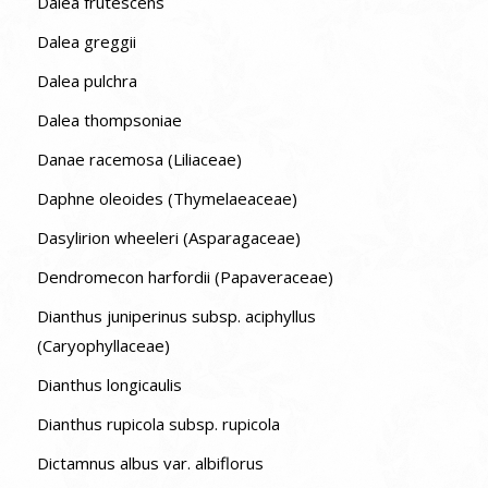
Dalea frutescens
Dalea greggii
Dalea pulchra
Dalea thompsoniae
Danae racemosa (Liliaceae)
Daphne oleoides (Thymelaeaceae)
Dasylirion wheeleri (Asparagaceae)
Dendromecon harfordii (Papaveraceae)
Dianthus juniperinus subsp. aciphyllus
(Caryophyllaceae)
Dianthus longicaulis
Dianthus rupicola subsp. rupicola
Dictamnus albus var. albiflorus