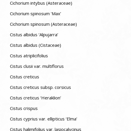
Cichorium intybus (Asteraceae)
Cichorium spinosum ‘Max’
Cichorium spinosum (Asteraceae)
Cistus albidus ‘Alpujarra’
Cistus albidus (Cistaceae)
Cistus atriplicifolius
Cistus clusii var. multiflorus
Cistus creticus
Cistus creticus subsp. corsicus
Cistus creticus ‘Heraklion’
Cistus crispus
Cistus cyprius var. ellipticus ‘Elma’
Cistus halimifolius var. lasiocalycinus