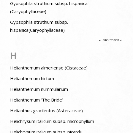
Gypsophila struthium subsp. hispanica
(Caryophyllaceae)
Gypsophila struthium subsp.
hispanica(Caryophyllaceae)
BACK TO TOP
H
Helianthemum almeriense (Cistaceae)
Helianthemum hirtum
Helianthemum nummularium
Helianthemum ‘The Bride’
Helianthus gracilentus (Asteraceae)
Helichrysum italicum subsp. microphyllum
Helichrysum italicum subsp. picardii