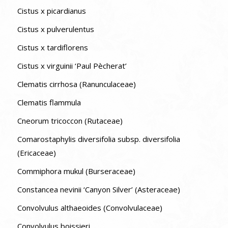
Cistus x picardianus
Cistus x pulverulentus
Cistus x tardiflorens
Cistus x virguinii ‘Paul Pècherat’
Clematis cirrhosa (Ranunculaceae)
Clematis flammula
Cneorum tricoccon (Rutaceae)
Comarostaphylis diversifolia subsp. diversifolia
(Ericaceae)
Commiphora mukul (Burseraceae)
Constancea nevinii ‘Canyon Silver’ (Asteraceae)
Convolvulus althaeoides (Convolvulaceae)
Convolvulus boissieri