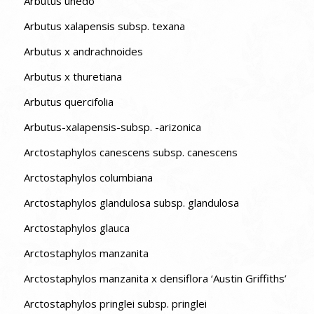
Arbutus unedo
Arbutus xalapensis subsp. texana
Arbutus x andrachnoides
Arbutus x thuretiana
Arbutus quercifolia
Arbutus-xalapensis-subsp. -arizonica
Arctostaphylos canescens subsp. canescens
Arctostaphylos columbiana
Arctostaphylos glandulosa subsp. glandulosa
Arctostaphylos glauca
Arctostaphylos manzanita
Arctostaphylos manzanita x densiflora ‘Austin Griffiths’
Arctostaphylos pringlei subsp. pringlei