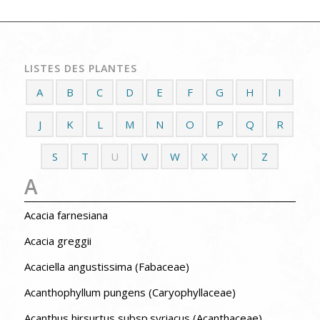
LISTES DES PLANTES
A
B
C
D
E
F
G
H
I
J
K
L
M
N
O
P
Q
R
S
T
U
V
W
X
Y
Z
A
Acacia farnesiana
Acacia greggii
Acaciella angustissima (Fabaceae)
Acanthophyllum pungens (Caryophyllaceae)
Acanthus hirsurtus subsp.syriacus (Acanthaceae)