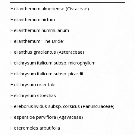
Helianthemum almeriense (Cistaceae)
Helianthemum hirtum
Helianthemum nummularium
Helianthemum ‘The Bride’
Helianthus gracilentus (Asteraceae)
Helichrysum italicum subsp. microphyllum
Helichrysum italicum subsp. picardii
Helichrysum orientale
Helichrysum stoechas
Helleborus lividus subsp. corsicus (Ranunculaceae)
Hesperaloe parviflora (Agavaceae)
Heteromeles arbutifolia