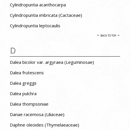
Cylindropuntia acanthocarpa
Cylindropuntia imbricata (Cactaceae)
Cylindropuntia leptocaulis
BACK TO TOP
D
Dalea bicolor var. argyraea (Leguminosae)
Dalea frutescens
Dalea greggii
Dalea pulchra
Dalea thompsoniae
Danae racemosa (Liliaceae)
Daphne oleoides (Thymelaeaceae)