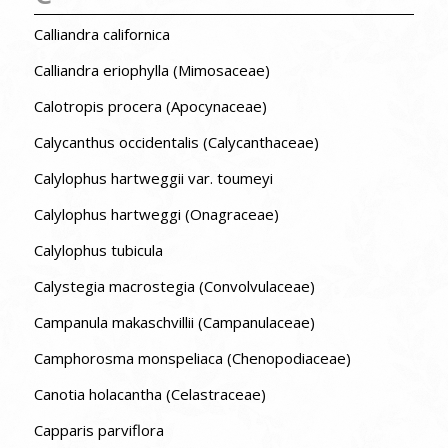
Calliandra californica
Calliandra eriophylla (Mimosaceae)
Calotropis procera (Apocynaceae)
Calycanthus occidentalis (Calycanthaceae)
Calylophus hartweggii var. toumeyi
Calylophus hartweggi (Onagraceae)
Calylophus tubicula
Calystegia macrostegia (Convolvulaceae)
Campanula makaschvillii (Campanulaceae)
Camphorosma monspeliaca (Chenopodiaceae)
Canotia holacantha (Celastraceae)
Capparis parviflora