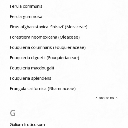
Ferula communis
Ferula gummosa
Ficus afghanistanica ‘Shirazi’ (Moraceae)
Forestiera neomexicana (Oleaceae)
Fouquieria columnaris (Fouquieriaceae)
Fouquieria diguetii (Fouquieriaceae)
Fouquieria macdougalii
Fouquieria splendens
Frangula californica (Rhamnaceae)
BACK TO TOP
G
Galium fruticosum