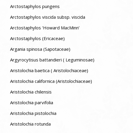
Arctostaphylos pungens
Arctostaphylos viscida subsp. viscida
Arctostaphylos ‘Howard MacMinn’
Arctostaphylos (Ericaceae)
Argania spinosa (Sapotaceae)
Argyrocytisus battandieri ( Leguminosae)
Aristolochia baetica ( Aristolochiaceae)
Aristolochia californica (Aristolochiaceae)
Aristolochia chilensis
Aristolochia parvifolia
Aristolochia pistolochia
Aristolochia rotunda