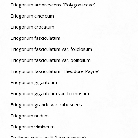
Eriogonum arborescens (Polygonaceae)
Eriogonum cinereum
Eriogonum crocatum
Eriogonum fasciculatum
Eriogonum fasciculatum var. foliolosum
Eriogonum fasciculatum var. polifolium
Eriogonum fasciculatum ‘Theodore Payne’
Eriogonum giganteum
Eriogonum giganteum var. formosum
Eriogonum grande var. rubescens
Eriogonum nudum
Eriogonum vimineum
Erythrina crista-gallii (Leguminosae)