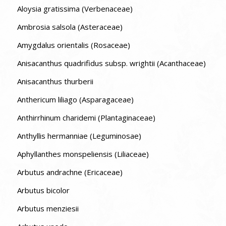
Aloysia gratissima (Verbenaceae)
Ambrosia salsola (Asteraceae)
Amygdalus orientalis (Rosaceae)
Anisacanthus quadrifidus subsp. wrightii (Acanthaceae)
Anisacanthus thurberii
Anthericum liliago (Asparagaceae)
Anthirrhinum charidemi (Plantaginaceae)
Anthyllis hermanniae (Leguminosae)
Aphyllanthes monspeliensis (Liliaceae)
Arbutus andrachne (Ericaceae)
Arbutus bicolor
Arbutus menziesii