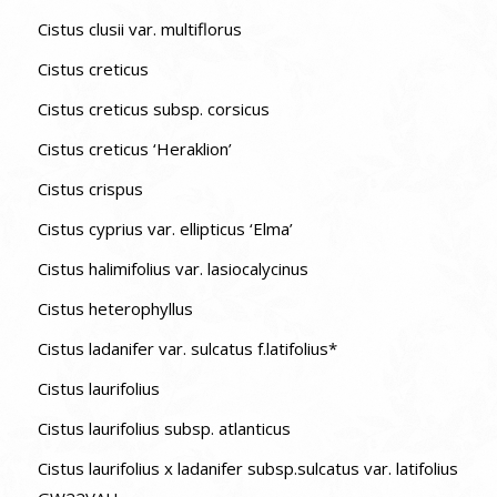
Cistus clusii var. multiflorus
Cistus creticus
Cistus creticus subsp. corsicus
Cistus creticus ‘Heraklion’
Cistus crispus
Cistus cyprius var. ellipticus ‘Elma’
Cistus halimifolius var. lasiocalycinus
Cistus heterophyllus
Cistus ladanifer var. sulcatus f.latifolius*
Cistus laurifolius
Cistus laurifolius subsp. atlanticus
Cistus laurifolius x ladanifer subsp.sulcatus var. latifolius