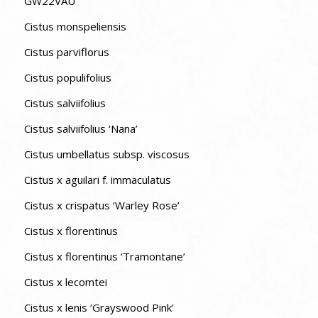
GW22VAU
Cistus monspeliensis
Cistus parviflorus
Cistus populifolius
Cistus salviifolius
Cistus salviifolius ‘Nana’
Cistus umbellatus subsp. viscosus
Cistus x aguilari f. immaculatus
Cistus x crispatus ‘Warley Rose’
Cistus x florentinus
Cistus x florentinus ‘Tramontane’
Cistus x lecomtei
Cistus x lenis ‘Grayswood Pink’