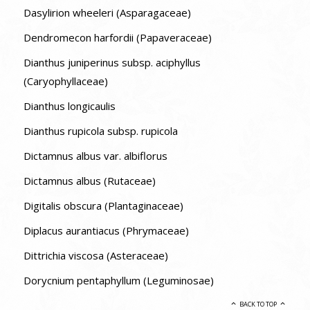
Dasylirion wheeleri (Asparagaceae)
Dendromecon harfordii (Papaveraceae)
Dianthus juniperinus subsp. aciphyllus
(Caryophyllaceae)
Dianthus longicaulis
Dianthus rupicola subsp. rupicola
Dictamnus albus var. albiflorus
Dictamnus albus (Rutaceae)
Digitalis obscura (Plantaginaceae)
Diplacus aurantiacus (Phrymaceae)
Dittrichia viscosa (Asteraceae)
Dorycnium pentaphyllum (Leguminosae)
BACK TO TOP