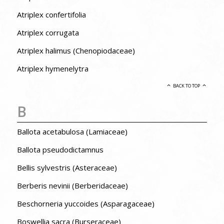
Atriplex confertifolia
Atriplex corrugata
Atriplex halimus (Chenopiodaceae)
Atriplex hymenelytra
BACK TO TOP
B
Ballota acetabulosa (Lamiaceae)
Ballota pseudodictamnus
Bellis sylvestris (Asteraceae)
Berberis nevinii (Berberidaceae)
Beschorneria yuccoides (Asparagaceae)
Boswellia sacra (Burseraceae)