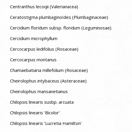
Centranthus lecoqii (Valerianacea)
Ceratostigma plumbaginoïdes (Plumbaginaceae)
Cercidium floridum subsp. floridum (Leguminosae)
Cercidium microphyllum
Cercocarpus ledifolius (Rosaceae)
Cercocarpus montanus
Chamaebatiaria millefolium (Rosaceae)
Cheirolophus intybaceus (Asteraceae)
Cheirolophus mansanetianus
Chilopsis linearis susbp. arcuata
Chilopsis linearis ‘Bicolor’
Chilopsis linearis ‘Lucretia Hamilton’