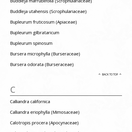
Buddleja marrubiifolia (Scrophulariaceae)
Buddleja utahensis (Scrophulariaceae)
Bupleurum fruticosum (Apiaceae)
Bupleurum gilbrataricum
Bupleurum spinosum
Bursera microphylla (Burseraceae)
Bursera odorata (Burseraceae)
BACK TO TOP
C
Calliandra californica
Calliandra eriophylla (Mimosaceae)
Calotropis procera (Apocynaceae)