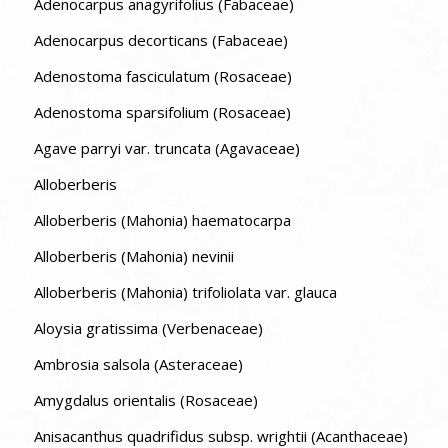
Adenocarpus anagyrifolius (Fabaceae)
Adenocarpus decorticans (Fabaceae)
Adenostoma fasciculatum (Rosaceae)
Adenostoma sparsifolium (Rosaceae)
Agave parryi var. truncata (Agavaceae)
Alloberberis
Alloberberis (Mahonia) haematocarpa
Alloberberis (Mahonia) nevinii
Alloberberis (Mahonia) trifoliolata var. glauca
Aloysia gratissima (Verbenaceae)
Ambrosia salsola (Asteraceae)
Amygdalus orientalis (Rosaceae)
Anisacanthus quadrifidus subsp. wrightii (Acanthaceae)