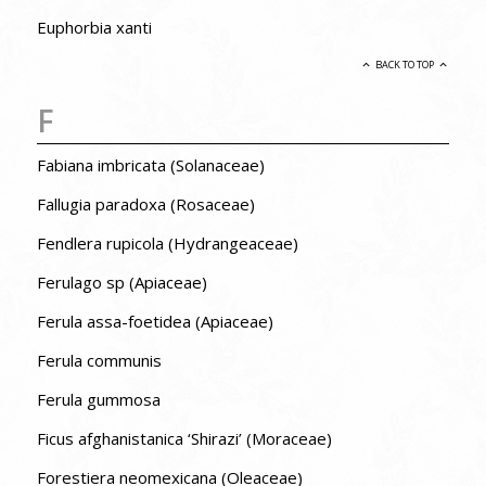
Euphorbia xanti
BACK TO TOP
F
Fabiana imbricata (Solanaceae)
Fallugia paradoxa (Rosaceae)
Fendlera rupicola (Hydrangeaceae)
Ferulago sp (Apiaceae)
Ferula assa-foetidea (Apiaceae)
Ferula communis
Ferula gummosa
Ficus afghanistanica ‘Shirazi’ (Moraceae)
Forestiera neomexicana (Oleaceae)