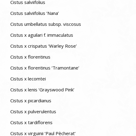
Cistus salviifolius
Cistus salviifolius ‘Nana’
Cistus umbellatus subsp. viscosus
Cistus x aguilari f. immaculatus
Cistus x crispatus ‘Warley Rose’
Cistus x florentinus
Cistus x florentinus ‘Tramontane’
Cistus x lecomtei
Cistus x lenis ‘Grayswood Pink’
Cistus x picardianus
Cistus x pulverulentus
Cistus x tardiflorens
Cistus x virguinii ‘Paul Pècherat’