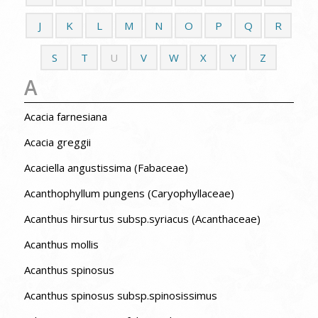
J
K
L
M
N
O
P
Q
R
S
T
U
V
W
X
Y
Z
A
Acacia farnesiana
Acacia greggii
Acaciella angustissima (Fabaceae)
Acanthophyllum pungens (Caryophyllaceae)
Acanthus hirsurtus subsp.syriacus (Acanthaceae)
Acanthus mollis
Acanthus spinosus
Acanthus spinosus subsp.spinosissimus