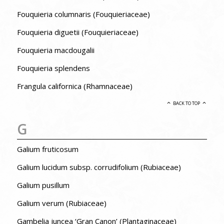
Fouquieria columnaris (Fouquieriaceae)
Fouquieria diguetii (Fouquieriaceae)
Fouquieria macdougalii
Fouquieria splendens
Frangula californica (Rhamnaceae)
BACK TO TOP
G
Galium fruticosum
Galium lucidum subsp. corrudifolium (Rubiaceae)
Galium pusillum
Galium verum (Rubiaceae)
Gambelia juncea ‘Gran Canon’ (Plantaginaceae)