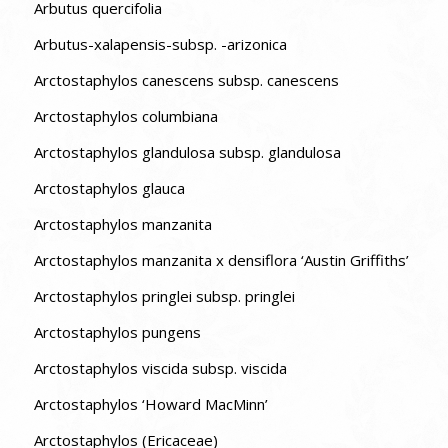
Arbutus quercifolia
Arbutus-xalapensis-subsp. -arizonica
Arctostaphylos canescens subsp. canescens
Arctostaphylos columbiana
Arctostaphylos glandulosa subsp. glandulosa
Arctostaphylos glauca
Arctostaphylos manzanita
Arctostaphylos manzanita x densiflora ‘Austin Griffiths’
Arctostaphylos pringlei subsp. pringlei
Arctostaphylos pungens
Arctostaphylos viscida subsp. viscida
Arctostaphylos ‘Howard MacMinn’
Arctostaphylos (Ericaceae)