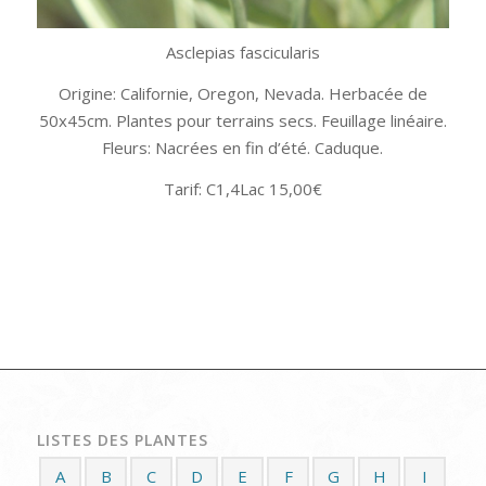
Asclepias fascicularis
Origine: Californie, Oregon, Nevada. Herbacée de
50x45cm. Plantes pour terrains secs. Feuillage linéaire.
Fleurs: Nacrées en fin d’été. Caduque.
Tarif: C1,4Lac 15,00€
LISTES DES PLANTES
A
B
C
D
E
F
G
H
I