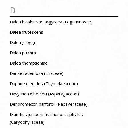
D
Dalea bicolor var. argyraea (Leguminosae)
Dalea frutescens
Dalea greggii
Dalea pulchra
Dalea thompsoniae
Danae racemosa (Liliaceae)
Daphne oleoides (Thymelaeaceae)
Dasylirion wheeleri (Asparagaceae)
Dendromecon harfordii (Papaveraceae)
Dianthus juniperinus subsp. aciphyllus
(Caryophyllaceae)