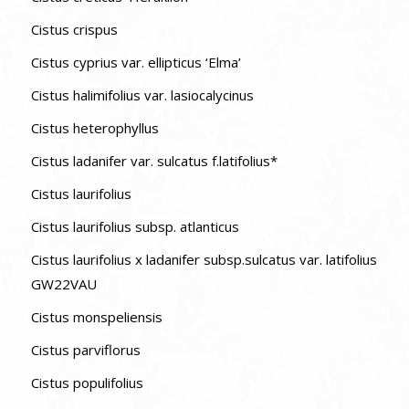
Cistus crispus
Cistus cyprius var. ellipticus ‘Elma’
Cistus halimifolius var. lasiocalycinus
Cistus heterophyllus
Cistus ladanifer var. sulcatus f.latifolius*
Cistus laurifolius
Cistus laurifolius subsp. atlanticus
Cistus laurifolius x ladanifer subsp.sulcatus var. latifolius
GW22VAU
Cistus monspeliensis
Cistus parviflorus
Cistus populifolius