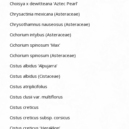
Choisya x dewitteana ‘Aztec Pearl’
Chrysactinia mexicana (Asteraceae)
Chrysothamnus nauseosus (Asteraceae)
Cichorium intybus (Asteraceae)
Cichorium spinosum ‘Max’
Cichorium spinosum (Asteraceae)
Cistus albidus ‘Alpujarra’
Cistus albidus (Cistaceae)
Cistus atriplicifolius
Cistus clusii var. multiflorus
Cistus creticus
Cistus creticus subsp. corsicus
Cistus creticus ‘Heraklion’