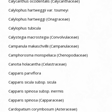
Calycanthus occidentalis (Calycanthaceae)
Calylophus hartweggii var. toumeyi
Calylophus hartweggi (Onagraceae)
Calylophus tubicula
Calystegia macrostegia (Convolvulaceae)
Campanula makaschvillii (Campanulaceae)
Camphorosma monspeliaca (Chenopodiaceae)
Canotia holacantha (Celastraceae)
Capparis parviflora
Capparis sicula subsp. sicula
Capparis spinosa subsp. inermis
Capparis spinosa (Capparaceae)
Cardopatium corymbosum (Asteraceae)