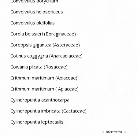
Convolvulus dorycnium
Convolvulus holosericeus
Convolvulus oleifolius
Cordia boissieri (Boraginaceae)
Coreopsis gigantea (Asteraceae)
Cotinus coggygria (Anarcadiaceae)
Cowania plicata (Rosaceae)
Crithmum maritimum (Apiaceae)
Crithmum maritimum ( Apiaceae)
Cylindropuntia acanthocarpa
Cylindropuntia imbricata (Cactaceae)
Cylindropuntia leptocaulis
BACK TO TOP