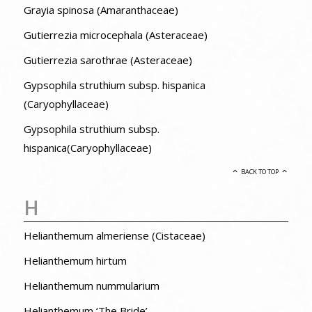
Grayia spinosa (Amaranthaceae)
Gutierrezia microcephala (Asteraceae)
Gutierrezia sarothrae (Asteraceae)
Gypsophila struthium subsp. hispanica
(Caryophyllaceae)
Gypsophila struthium subsp.
hispanica(Caryophyllaceae)
BACK TO TOP
H
Helianthemum almeriense (Cistaceae)
Helianthemum hirtum
Helianthemum nummularium
Helianthemum ‘The Bride’