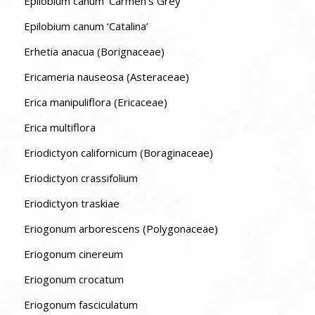
Epilobium canum ‘Carmen’s Grey’
Epilobium canum ‘Catalina’
Erhetia anacua (Borignaceae)
Ericameria nauseosa (Asteraceae)
Erica manipuliflora (Ericaceae)
Erica multiflora
Eriodictyon californicum (Boraginaceae)
Eriodictyon crassifolium
Eriodictyon traskiae
Eriogonum arborescens (Polygonaceae)
Eriogonum cinereum
Eriogonum crocatum
Eriogonum fasciculatum