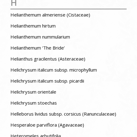
H
Helianthemum almeriense (Cistaceae)
Helianthemum hirtum
Helianthemum nummularium
Helianthemum ‘The Bride’
Helianthus gracilentus (Asteraceae)
Helichrysum italicum subsp. microphyllum
Helichrysum italicum subsp. picardii
Helichrysum orientale
Helichrysum stoechas
Helleborus lividus subsp. corsicus (Ranunculaceae)
Hesperaloe parviflora (Agavaceae)
Heteromeles arbutifolia