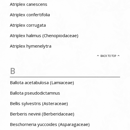
Atriplex canescens
Atriplex confertifolia
Atriplex corrugata
Atriplex halimus (Chenopiodaceae)
Atriplex hymenelytra
BACK TO TOP
B
Ballota acetabulosa (Lamiaceae)
Ballota pseudodictamnus
Bellis sylvestris (Asteraceae)
Berberis nevinii (Berberidaceae)
Beschorneria yuccoides (Asparagaceae)