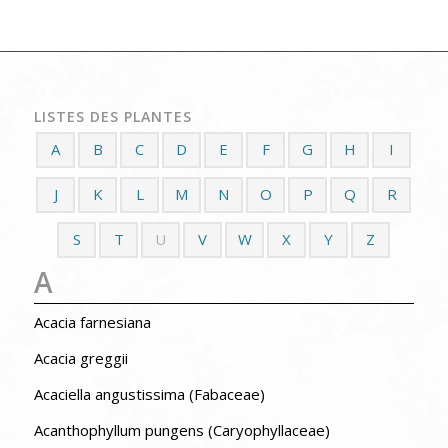
LISTES DES PLANTES
A
B
C
D
E
F
G
H
I
J
K
L
M
N
O
P
Q
R
S
T
U
V
W
X
Y
Z
A
Acacia farnesiana
Acacia greggii
Acaciella angustissima (Fabaceae)
Acanthophyllum pungens (Caryophyllaceae)