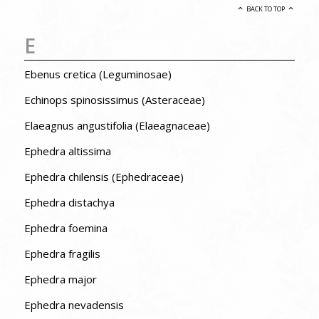
BACK TO TOP
E
Ebenus cretica (Leguminosae)
Echinops spinosissimus (Asteraceae)
Elaeagnus angustifolia (Elaeagnaceae)
Ephedra altissima
Ephedra chilensis (Ephedraceae)
Ephedra distachya
Ephedra foemina
Ephedra fragilis
Ephedra major
Ephedra nevadensis