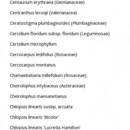
Centaurium erythraea (Gentianaceae)
Centranthus lecoqii (Valerianacea)
Ceratostigma plumbaginoïdes (Plumbaginaceae)
Cercidium floridum subsp. floridum (Leguminosae)
Cercidium microphyllum
Cercocarpus ledifolius (Rosaceae)
Cercocarpus montanus
Chamaebatiaria millefolium (Rosaceae)
Cheirolophus intybaceus (Asteraceae)
Cheirolophus mansanetianus
Chilopsis linearis susbp. arcuata
Chilopsis linearis ‘Bicolor’
Chilopsis linearis ‘Lucretia Hamilton’