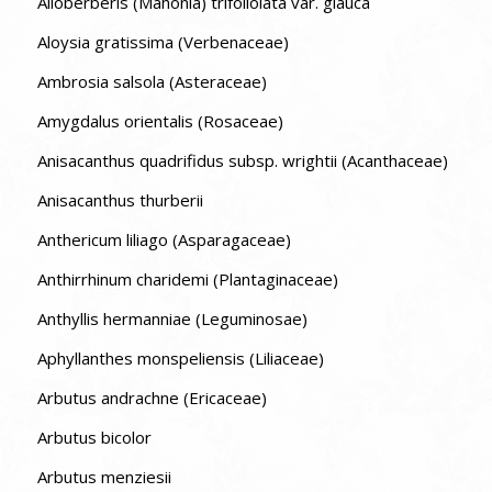
Alloberberis (Mahonia) trifoliolata var. glauca
Aloysia gratissima (Verbenaceae)
Ambrosia salsola (Asteraceae)
Amygdalus orientalis (Rosaceae)
Anisacanthus quadrifidus subsp. wrightii (Acanthaceae)
Anisacanthus thurberii
Anthericum liliago (Asparagaceae)
Anthirrhinum charidemi (Plantaginaceae)
Anthyllis hermanniae (Leguminosae)
Aphyllanthes monspeliensis (Liliaceae)
Arbutus andrachne (Ericaceae)
Arbutus bicolor
Arbutus menziesii