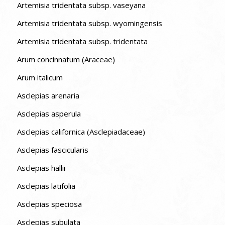
Artemisia tridentata subsp. vaseyana
Artemisia tridentata subsp. wyomingensis
Artemisia tridentata subsp. tridentata
Arum concinnatum (Araceae)
Arum italicum
Asclepias arenaria
Asclepias asperula
Asclepias californica (Asclepiadaceae)
Asclepias fascicularis
Asclepias hallii
Asclepias latifolia
Asclepias speciosa
Asclepias subulata