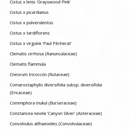
Cistus x lenis ‘Grayswood Pink’
Cistus x picardianus
Cistus x pulverulentus
Cistus x tardiflorens
Cistus x virguinii ‘Paul Pècherat’
Clematis cirrhosa (Ranunculaceae)
Clematis flammula
Cneorum tricoccon (Rutaceae)
Comarostaphylis diversifolia subsp. diversifolia
(Ericaceae)
Commiphora mukul (Burseraceae)
Constancea nevinii ‘Canyon Silver’ (Asteraceae)
Convolvulus althaeoides (Convolvulaceae)