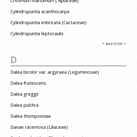
Crithmum maritimum ( Apiaceae)
Cylindropuntia acanthocarpa
Cylindropuntia imbricata (Cactaceae)
Cylindropuntia leptocaulis
BACK TO TOP
D
Dalea bicolor var. argyraea (Leguminosae)
Dalea frutescens
Dalea greggii
Dalea pulchra
Dalea thompsoniae
Danae racemosa (Liliaceae)