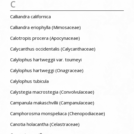
C
Calliandra californica
Calliandra eriophylla (Mimosaceae)
Calotropis procera (Apocynaceae)
Calycanthus occidentalis (Calycanthaceae)
Calylophus hartweggii var. toumeyi
Calylophus hartweggi (Onagraceae)
Calylophus tubicula
Calystegia macrostegia (Convolvulaceae)
Campanula makaschvillii (Campanulaceae)
Camphorosma monspeliaca (Chenopodiaceae)
Canotia holacantha (Celastraceae)