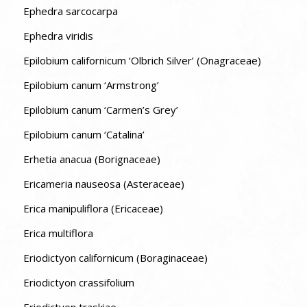
Ephedra sarcocarpa
Ephedra viridis
Epilobium californicum ‘Olbrich Silver’ (Onagraceae)
Epilobium canum ‘Armstrong’
Epilobium canum ‘Carmen’s Grey’
Epilobium canum ‘Catalina’
Erhetia anacua (Borignaceae)
Ericameria nauseosa (Asteraceae)
Erica manipuliflora (Ericaceae)
Erica multiflora
Eriodictyon californicum (Boraginaceae)
Eriodictyon crassifolium
Eriodictyon traskiae