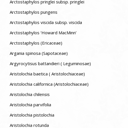
Arctostaphylos pringlei subsp. pringlei
Arctostaphylos pungens
Arctostaphylos viscida subsp. viscida
Arctostaphylos ‘Howard MacMinn’
Arctostaphylos (Ericaceae)
Argania spinosa (Sapotaceae)
Argyrocytisus battandieri ( Leguminosae)
Aristolochia baetica ( Aristolochiaceae)
Aristolochia californica (Aristolochiaceae)
Aristolochia chilensis
Aristolochia parvifolia
Aristolochia pistolochia
Aristolochia rotunda