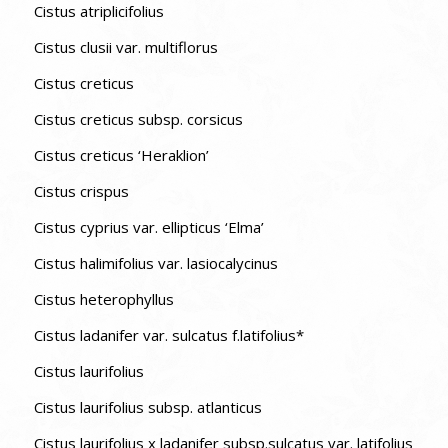
Cistus atriplicifolius
Cistus clusii var. multiflorus
Cistus creticus
Cistus creticus subsp. corsicus
Cistus creticus ‘Heraklion’
Cistus crispus
Cistus cyprius var. ellipticus ‘Elma’
Cistus halimifolius var. lasiocalycinus
Cistus heterophyllus
Cistus ladanifer var. sulcatus f.latifolius*
Cistus laurifolius
Cistus laurifolius subsp. atlanticus
Cistus laurifolius x ladanifer subsp.sulcatus var. latifolius