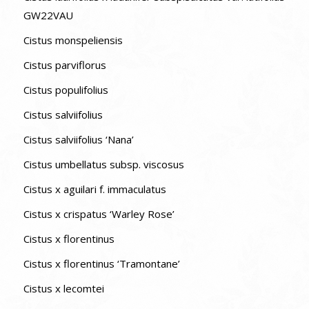
GW22VAU
Cistus monspeliensis
Cistus parviflorus
Cistus populifolius
Cistus salviifolius
Cistus salviifolius ‘Nana’
Cistus umbellatus subsp. viscosus
Cistus x aguilari f. immaculatus
Cistus x crispatus ‘Warley Rose’
Cistus x florentinus
Cistus x florentinus ‘Tramontane’
Cistus x lecomtei