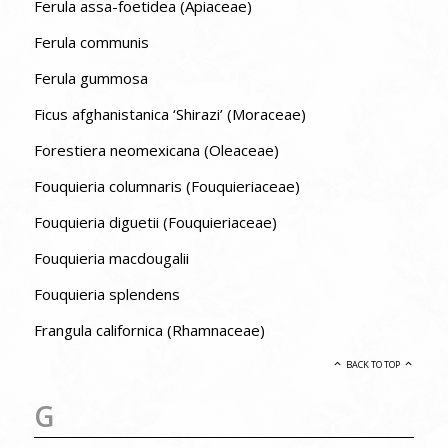
Ferula assa-foetidea (Apiaceae)
Ferula communis
Ferula gummosa
Ficus afghanistanica ‘Shirazi’ (Moraceae)
Forestiera neomexicana (Oleaceae)
Fouquieria columnaris (Fouquieriaceae)
Fouquieria diguetii (Fouquieriaceae)
Fouquieria macdougalii
Fouquieria splendens
Frangula californica (Rhamnaceae)
BACK TO TOP
G