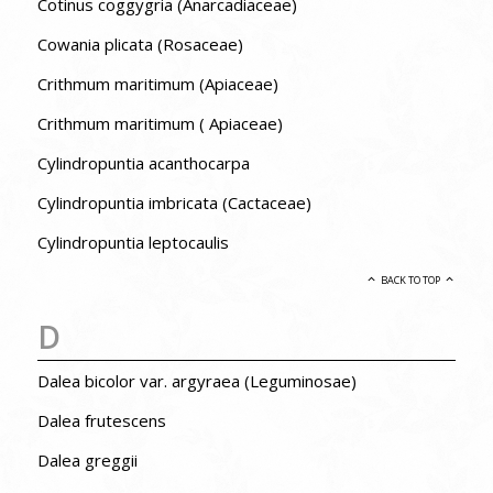
Cotinus coggygria (Anarcadiaceae)
Cowania plicata (Rosaceae)
Crithmum maritimum (Apiaceae)
Crithmum maritimum ( Apiaceae)
Cylindropuntia acanthocarpa
Cylindropuntia imbricata (Cactaceae)
Cylindropuntia leptocaulis
BACK TO TOP
D
Dalea bicolor var. argyraea (Leguminosae)
Dalea frutescens
Dalea greggii