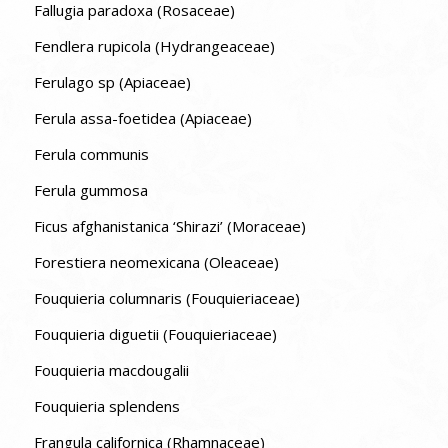
Fallugia paradoxa (Rosaceae)
Fendlera rupicola (Hydrangeaceae)
Ferulago sp (Apiaceae)
Ferula assa-foetidea (Apiaceae)
Ferula communis
Ferula gummosa
Ficus afghanistanica ‘Shirazi’ (Moraceae)
Forestiera neomexicana (Oleaceae)
Fouquieria columnaris (Fouquieriaceae)
Fouquieria diguetii (Fouquieriaceae)
Fouquieria macdougalii
Fouquieria splendens
Frangula californica (Rhamnaceae)