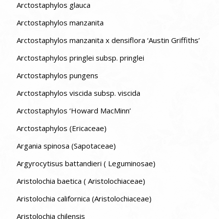
Arctostaphylos glauca
Arctostaphylos manzanita
Arctostaphylos manzanita x densiflora ‘Austin Griffiths’
Arctostaphylos pringlei subsp. pringlei
Arctostaphylos pungens
Arctostaphylos viscida subsp. viscida
Arctostaphylos ‘Howard MacMinn’
Arctostaphylos (Ericaceae)
Argania spinosa (Sapotaceae)
Argyrocytisus battandieri ( Leguminosae)
Aristolochia baetica ( Aristolochiaceae)
Aristolochia californica (Aristolochiaceae)
Aristolochia chilensis