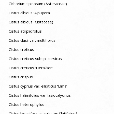
Cichorium spinosum (Asteraceae)
Cistus albidus ‘Alpujarra’
Cistus albidus (Cistaceae)
Cistus atriplicifolius
Cistus clusii var. multiflorus
Cistus creticus
Cistus creticus subsp. corsicus
Cistus creticus ‘Heraklion’
Cistus crispus
Cistus cyprius var. ellipticus ‘Elma’
Cistus halimifolius var. lasiocalycinus
Cistus heterophyllus
Cistus ladanifer var. sulcatus f.latifolius*