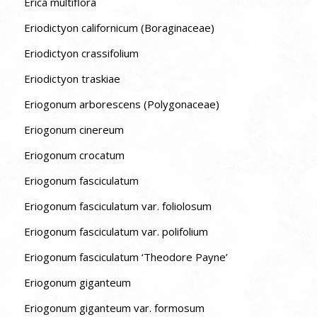
Erica multiflora
Eriodictyon californicum (Boraginaceae)
Eriodictyon crassifolium
Eriodictyon traskiae
Eriogonum arborescens (Polygonaceae)
Eriogonum cinereum
Eriogonum crocatum
Eriogonum fasciculatum
Eriogonum fasciculatum var. foliolosum
Eriogonum fasciculatum var. polifolium
Eriogonum fasciculatum ‘Theodore Payne’
Eriogonum giganteum
Eriogonum giganteum var. formosum