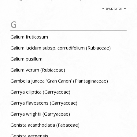
BACK TO TOP
G
Galium fruticosum
Galium lucidum subsp. corrudifolium (Rubiaceae)
Galium pusillum
Galium verum (Rubiaceae)
Gambelia juncea ‘Gran Canon’ (Plantaginaceae)
Garrya elliptica (Garryaceae)
Garrya flavescens (Garryaceae)
Garrya wrightii (Garryaceae)
Genista acanthoclada (Fabaceae)
Genista aetnensis