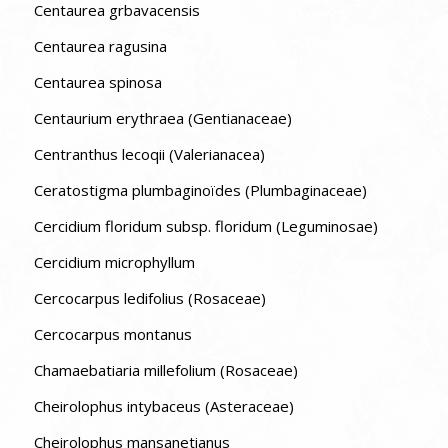
Centaurea grbavacensis
Centaurea ragusina
Centaurea spinosa
Centaurium erythraea (Gentianaceae)
Centranthus lecoqii (Valerianacea)
Ceratostigma plumbaginoïdes (Plumbaginaceae)
Cercidium floridum subsp. floridum (Leguminosae)
Cercidium microphyllum
Cercocarpus ledifolius (Rosaceae)
Cercocarpus montanus
Chamaebatiaria millefolium (Rosaceae)
Cheirolophus intybaceus (Asteraceae)
Cheirolophus mansanetianus