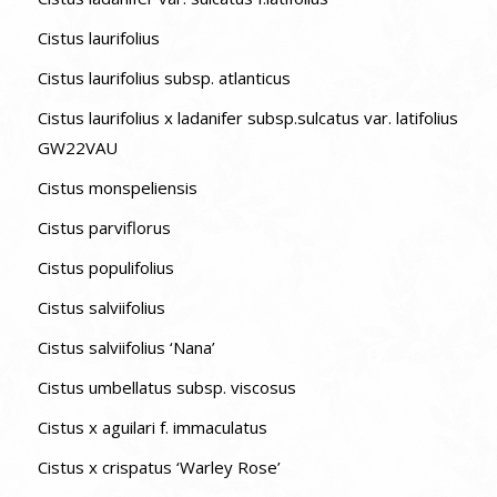
Cistus laurifolius
Cistus laurifolius subsp. atlanticus
Cistus laurifolius x ladanifer subsp.sulcatus var. latifolius
GW22VAU
Cistus monspeliensis
Cistus parviflorus
Cistus populifolius
Cistus salviifolius
Cistus salviifolius ‘Nana’
Cistus umbellatus subsp. viscosus
Cistus x aguilari f. immaculatus
Cistus x crispatus ‘Warley Rose’