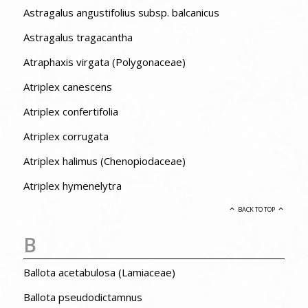
Astragalus angustifolius subsp. balcanicus
Astragalus tragacantha
Atraphaxis virgata (Polygonaceae)
Atriplex canescens
Atriplex confertifolia
Atriplex corrugata
Atriplex halimus (Chenopiodaceae)
Atriplex hymenelytra
BACK TO TOP
B
Ballota acetabulosa (Lamiaceae)
Ballota pseudodictamnus