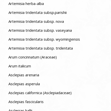
Artemisia herba-alba
Artemisia tridentata subsp.parishii
Artemisia tridentata subsp. nova
Artemisia tridentata subsp. vaseyana
Artemisia tridentata subsp. wyomingensis
Artemisia tridentata subsp. tridentata
Arum concinnatum (Araceae)
Arum italicum
Asclepias arenaria
Asclepias asperula
Asclepias californica (Asclepiadaceae)
Asclepias fascicularis
Asclepias hallii