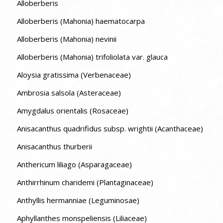
Alloberberis
Alloberberis (Mahonia) haematocarpa
Alloberberis (Mahonia) nevinii
Alloberberis (Mahonia) trifoliolata var. glauca
Aloysia gratissima (Verbenaceae)
Ambrosia salsola (Asteraceae)
Amygdalus orientalis (Rosaceae)
Anisacanthus quadrifidus subsp. wrightii (Acanthaceae)
Anisacanthus thurberii
Anthericum liliago (Asparagaceae)
Anthirrhinum charidemi (Plantaginaceae)
Anthyllis hermanniae (Leguminosae)
Aphyllanthes monspeliensis (Liliaceae)