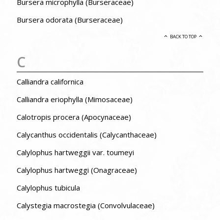
Bursera microphylla (Burseraceae)
Bursera odorata (Burseraceae)
BACK TO TOP
C
Calliandra californica
Calliandra eriophylla (Mimosaceae)
Calotropis procera (Apocynaceae)
Calycanthus occidentalis (Calycanthaceae)
Calylophus hartweggii var. toumeyi
Calylophus hartweggi (Onagraceae)
Calylophus tubicula
Calystegia macrostegia (Convolvulaceae)