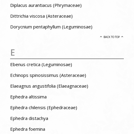
Diplacus aurantiacus (Phrymaceae)
Dittrichia viscosa (Asteraceae)
Dorycnium pentaphyllum (Leguminosae)
BACK TO TOP
E
Ebenus cretica (Leguminosae)
Echinops spinosissimus (Asteraceae)
Elaeagnus angustifolia (Elaeagnaceae)
Ephedra altissima
Ephedra chilensis (Ephedraceae)
Ephedra distachya
Ephedra foemina