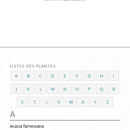
LISTES DES PLANTES
A
B
C
D
E
F
G
H
I
J
K
L
M
N
O
P
Q
R
S
T
U
V
W
X
Y
Z
A
Acacia farnesiana