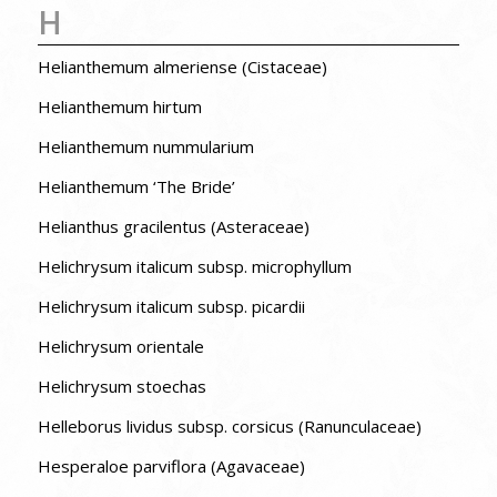
H
Helianthemum almeriense (Cistaceae)
Helianthemum hirtum
Helianthemum nummularium
Helianthemum ‘The Bride’
Helianthus gracilentus (Asteraceae)
Helichrysum italicum subsp. microphyllum
Helichrysum italicum subsp. picardii
Helichrysum orientale
Helichrysum stoechas
Helleborus lividus subsp. corsicus (Ranunculaceae)
Hesperaloe parviflora (Agavaceae)