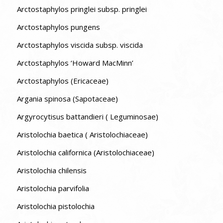
Arctostaphylos pringlei subsp. pringlei
Arctostaphylos pungens
Arctostaphylos viscida subsp. viscida
Arctostaphylos ‘Howard MacMinn’
Arctostaphylos (Ericaceae)
Argania spinosa (Sapotaceae)
Argyrocytisus battandieri ( Leguminosae)
Aristolochia baetica ( Aristolochiaceae)
Aristolochia californica (Aristolochiaceae)
Aristolochia chilensis
Aristolochia parvifolia
Aristolochia pistolochia