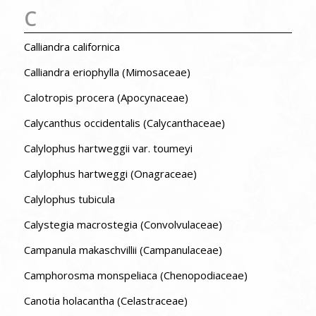
C
Calliandra californica
Calliandra eriophylla (Mimosaceae)
Calotropis procera (Apocynaceae)
Calycanthus occidentalis (Calycanthaceae)
Calylophus hartweggii var. toumeyi
Calylophus hartweggi (Onagraceae)
Calylophus tubicula
Calystegia macrostegia (Convolvulaceae)
Campanula makaschvillii (Campanulaceae)
Camphorosma monspeliaca (Chenopodiaceae)
Canotia holacantha (Celastraceae)