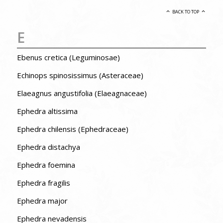
BACK TO TOP
E
Ebenus cretica (Leguminosae)
Echinops spinosissimus (Asteraceae)
Elaeagnus angustifolia (Elaeagnaceae)
Ephedra altissima
Ephedra chilensis (Ephedraceae)
Ephedra distachya
Ephedra foemina
Ephedra fragilis
Ephedra major
Ephedra nevadensis