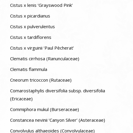
Cistus x lenis ‘Grayswood Pink’
Cistus x picardianus
Cistus x pulverulentus
Cistus x tardiflorens
Cistus x virguinii ‘Paul Pècherat’
Clematis cirrhosa (Ranunculaceae)
Clematis flammula
Cneorum tricoccon (Rutaceae)
Comarostaphylis diversifolia subsp. diversifolia
(Ericaceae)
Commiphora mukul (Burseraceae)
Constancea nevinii ‘Canyon Silver’ (Asteraceae)
Convolvulus althaeoides (Convolvulaceae)