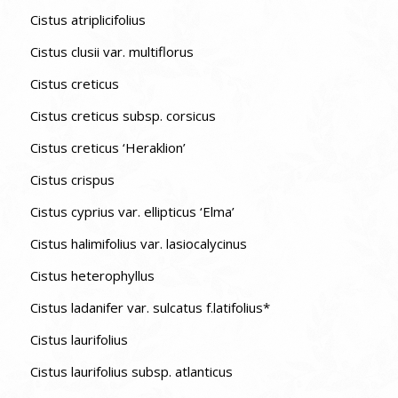
Cistus atriplicifolius
Cistus clusii var. multiflorus
Cistus creticus
Cistus creticus subsp. corsicus
Cistus creticus ‘Heraklion’
Cistus crispus
Cistus cyprius var. ellipticus ‘Elma’
Cistus halimifolius var. lasiocalycinus
Cistus heterophyllus
Cistus ladanifer var. sulcatus f.latifolius*
Cistus laurifolius
Cistus laurifolius subsp. atlanticus