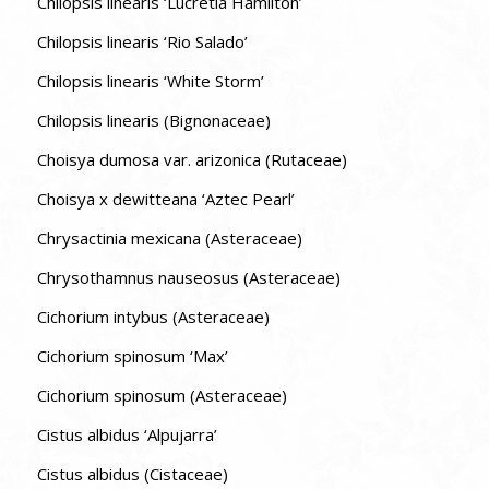
Chilopsis linearis ‘Lucretia Hamilton’
Chilopsis linearis ‘Rio Salado’
Chilopsis linearis ‘White Storm’
Chilopsis linearis (Bignonaceae)
Choisya dumosa var. arizonica (Rutaceae)
Choisya x dewitteana ‘Aztec Pearl’
Chrysactinia mexicana (Asteraceae)
Chrysothamnus nauseosus (Asteraceae)
Cichorium intybus (Asteraceae)
Cichorium spinosum ‘Max’
Cichorium spinosum (Asteraceae)
Cistus albidus ‘Alpujarra’
Cistus albidus (Cistaceae)