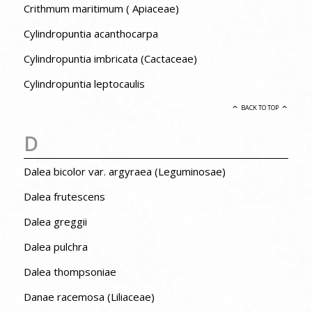
Crithmum maritimum ( Apiaceae)
Cylindropuntia acanthocarpa
Cylindropuntia imbricata (Cactaceae)
Cylindropuntia leptocaulis
BACK TO TOP
D
Dalea bicolor var. argyraea (Leguminosae)
Dalea frutescens
Dalea greggii
Dalea pulchra
Dalea thompsoniae
Danae racemosa (Liliaceae)