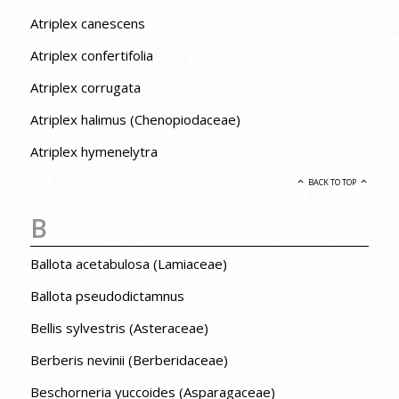
Atriplex canescens
Atriplex confertifolia
Atriplex corrugata
Atriplex halimus (Chenopiodaceae)
Atriplex hymenelytra
BACK TO TOP
B
Ballota acetabulosa (Lamiaceae)
Ballota pseudodictamnus
Bellis sylvestris (Asteraceae)
Berberis nevinii (Berberidaceae)
Beschorneria yuccoides (Asparagaceae)