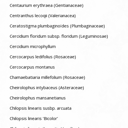
Centaurium erythraea (Gentianaceae)
Centranthus lecoqii (Valerianacea)
Ceratostigma plumbaginoïdes (Plumbaginaceae)
Cercidium floridum subsp. floridum (Leguminosae)
Cercidium microphyllum
Cercocarpus ledifolius (Rosaceae)
Cercocarpus montanus
Chamaebatiaria millefolium (Rosaceae)
Cheirolophus intybaceus (Asteraceae)
Cheirolophus mansanetianus
Chilopsis linearis susbp. arcuata
Chilopsis linearis ‘Bicolor’