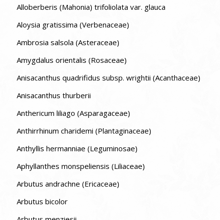
Alloberberis (Mahonia) trifoliolata var. glauca
Aloysia gratissima (Verbenaceae)
Ambrosia salsola (Asteraceae)
Amygdalus orientalis (Rosaceae)
Anisacanthus quadrifidus subsp. wrightii (Acanthaceae)
Anisacanthus thurberii
Anthericum liliago (Asparagaceae)
Anthirrhinum charidemi (Plantaginaceae)
Anthyllis hermanniae (Leguminosae)
Aphyllanthes monspeliensis (Liliaceae)
Arbutus andrachne (Ericaceae)
Arbutus bicolor
Arbutus menziesii