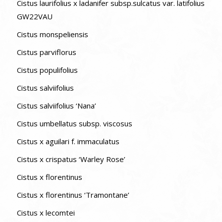
Cistus laurifolius x ladanifer subsp.sulcatus var. latifolius
GW22VAU
Cistus monspeliensis
Cistus parviflorus
Cistus populifolius
Cistus salviifolius
Cistus salviifolius ‘Nana’
Cistus umbellatus subsp. viscosus
Cistus x aguilari f. immaculatus
Cistus x crispatus ‘Warley Rose’
Cistus x florentinus
Cistus x florentinus ‘Tramontane’
Cistus x lecomtei