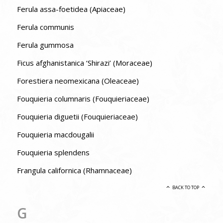
Ferula assa-foetidea (Apiaceae)
Ferula communis
Ferula gummosa
Ficus afghanistanica ‘Shirazi’ (Moraceae)
Forestiera neomexicana (Oleaceae)
Fouquieria columnaris (Fouquieriaceae)
Fouquieria diguetii (Fouquieriaceae)
Fouquieria macdougalii
Fouquieria splendens
Frangula californica (Rhamnaceae)
BACK TO TOP
G