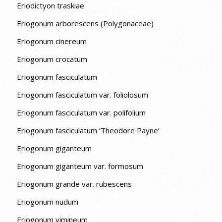
Eriodictyon traskiae
Eriogonum arborescens (Polygonaceae)
Eriogonum cinereum
Eriogonum crocatum
Eriogonum fasciculatum
Eriogonum fasciculatum var. foliolosum
Eriogonum fasciculatum var. polifolium
Eriogonum fasciculatum ‘Theodore Payne’
Eriogonum giganteum
Eriogonum giganteum var. formosum
Eriogonum grande var. rubescens
Eriogonum nudum
Eriogonum vimineum