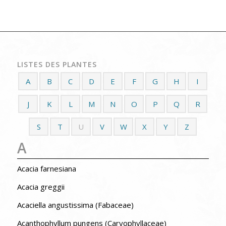
LISTES DES PLANTES
A
B
C
D
E
F
G
H
I
J
K
L
M
N
O
P
Q
R
S
T
U
V
W
X
Y
Z
A
Acacia farnesiana
Acacia greggii
Acaciella angustissima (Fabaceae)
Acanthophyllum pungens (Caryophyllaceae)