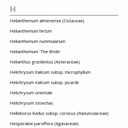
H
Helianthemum almeriense (Cistaceae)
Helianthemum hirtum
Helianthemum nummularium
Helianthemum ‘The Bride’
Helianthus gracilentus (Asteraceae)
Helichrysum italicum subsp. microphyllum
Helichrysum italicum subsp. picardii
Helichrysum orientale
Helichrysum stoechas
Helleborus lividus subsp. corsicus (Ranunculaceae)
Hesperaloe parviflora (Agavaceae)