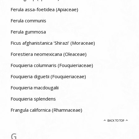
Ferula assa-foetidea (Apiaceae)
Ferula communis
Ferula gummosa
Ficus afghanistanica ‘Shirazi’ (Moraceae)
Forestiera neomexicana (Oleaceae)
Fouquieria columnaris (Fouquieriaceae)
Fouquieria diguetii (Fouquieriaceae)
Fouquieria macdougalii
Fouquieria splendens
Frangula californica (Rhamnaceae)
BACK TO TOP
G