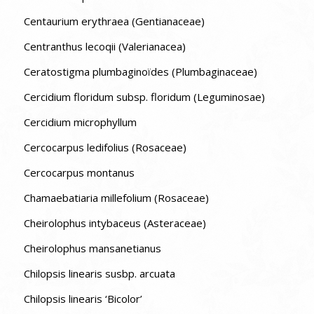
Centaurium erythraea (Gentianaceae)
Centranthus lecoqii (Valerianacea)
Ceratostigma plumbaginoïdes (Plumbaginaceae)
Cercidium floridum subsp. floridum (Leguminosae)
Cercidium microphyllum
Cercocarpus ledifolius (Rosaceae)
Cercocarpus montanus
Chamaebatiaria millefolium (Rosaceae)
Cheirolophus intybaceus (Asteraceae)
Cheirolophus mansanetianus
Chilopsis linearis susbp. arcuata
Chilopsis linearis ‘Bicolor’