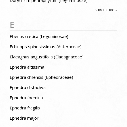
Dorycnium pentaphyllum (Leguminosae)
BACK TO TOP
E
Ebenus cretica (Leguminosae)
Echinops spinosissimus (Asteraceae)
Elaeagnus angustifolia (Elaeagnaceae)
Ephedra altissima
Ephedra chilensis (Ephedraceae)
Ephedra distachya
Ephedra foemina
Ephedra fragilis
Ephedra major