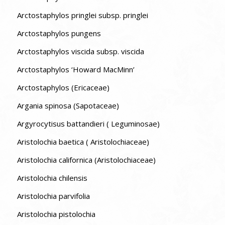
Arctostaphylos pringlei subsp. pringlei
Arctostaphylos pungens
Arctostaphylos viscida subsp. viscida
Arctostaphylos ‘Howard MacMinn’
Arctostaphylos (Ericaceae)
Argania spinosa (Sapotaceae)
Argyrocytisus battandieri ( Leguminosae)
Aristolochia baetica ( Aristolochiaceae)
Aristolochia californica (Aristolochiaceae)
Aristolochia chilensis
Aristolochia parvifolia
Aristolochia pistolochia