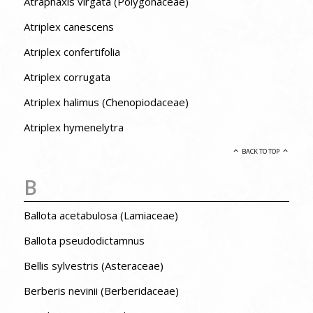
Atraphaxis virgata (Polygonaceae)
Atriplex canescens
Atriplex confertifolia
Atriplex corrugata
Atriplex halimus (Chenopiodaceae)
Atriplex hymenelytra
BACK TO TOP
B
Ballota acetabulosa (Lamiaceae)
Ballota pseudodictamnus
Bellis sylvestris (Asteraceae)
Berberis nevinii (Berberidaceae)