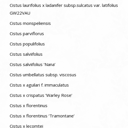
Cistus laurifolius x ladanifer subsp.sulcatus var. latifolius
GW22VAU
Cistus monspeliensis
Cistus parviflorus
Cistus populifolius
Cistus salviifolius
Cistus salviifolius ‘Nana’
Cistus umbellatus subsp. viscosus
Cistus x aguilari f. immaculatus
Cistus x crispatus ‘Warley Rose’
Cistus x florentinus
Cistus x florentinus ‘Tramontane’
Cistus x lecomtei