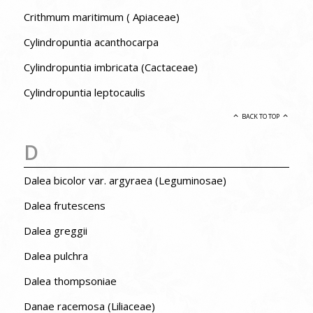
Crithmum maritimum ( Apiaceae)
Cylindropuntia acanthocarpa
Cylindropuntia imbricata (Cactaceae)
Cylindropuntia leptocaulis
BACK TO TOP
D
Dalea bicolor var. argyraea (Leguminosae)
Dalea frutescens
Dalea greggii
Dalea pulchra
Dalea thompsoniae
Danae racemosa (Liliaceae)