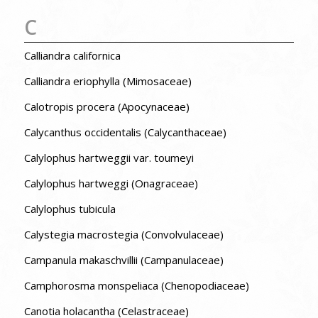
C
Calliandra californica
Calliandra eriophylla (Mimosaceae)
Calotropis procera (Apocynaceae)
Calycanthus occidentalis (Calycanthaceae)
Calylophus hartweggii var. toumeyi
Calylophus hartweggi (Onagraceae)
Calylophus tubicula
Calystegia macrostegia (Convolvulaceae)
Campanula makaschvillii (Campanulaceae)
Camphorosma monspeliaca (Chenopodiaceae)
Canotia holacantha (Celastraceae)