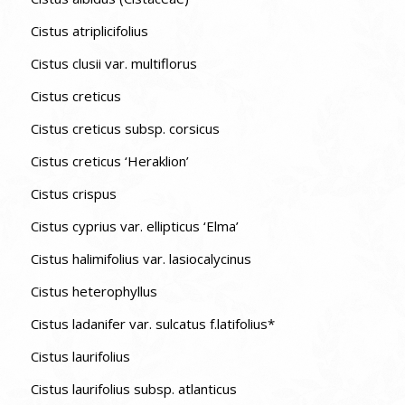
Cistus atriplicifolius
Cistus clusii var. multiflorus
Cistus creticus
Cistus creticus subsp. corsicus
Cistus creticus ‘Heraklion’
Cistus crispus
Cistus cyprius var. ellipticus ‘Elma’
Cistus halimifolius var. lasiocalycinus
Cistus heterophyllus
Cistus ladanifer var. sulcatus f.latifolius*
Cistus laurifolius
Cistus laurifolius subsp. atlanticus