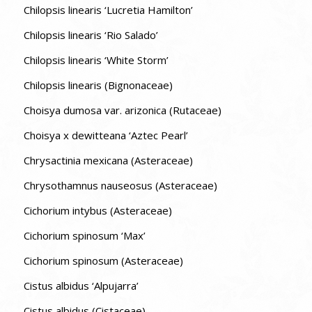
Chilopsis linearis ‘Lucretia Hamilton’
Chilopsis linearis ‘Rio Salado’
Chilopsis linearis ‘White Storm’
Chilopsis linearis (Bignonaceae)
Choisya dumosa var. arizonica (Rutaceae)
Choisya x dewitteana ‘Aztec Pearl’
Chrysactinia mexicana (Asteraceae)
Chrysothamnus nauseosus (Asteraceae)
Cichorium intybus (Asteraceae)
Cichorium spinosum ‘Max’
Cichorium spinosum (Asteraceae)
Cistus albidus ‘Alpujarra’
Cistus albidus (Cistaceae)