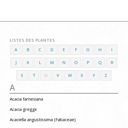
LISTES DES PLANTES
A
B
C
D
E
F
G
H
I
J
K
L
M
N
O
P
Q
R
S
T
U
V
W
X
Y
Z
A
Acacia farnesiana
Acacia greggii
Acaciella angustissima (Fabaceae)