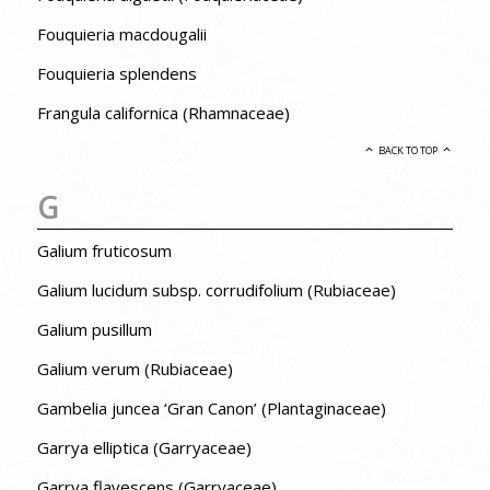
Fouquieria macdougalii
Fouquieria splendens
Frangula californica (Rhamnaceae)
BACK TO TOP
G
Galium fruticosum
Galium lucidum subsp. corrudifolium (Rubiaceae)
Galium pusillum
Galium verum (Rubiaceae)
Gambelia juncea ‘Gran Canon’ (Plantaginaceae)
Garrya elliptica (Garryaceae)
Garrya flavescens (Garryaceae)