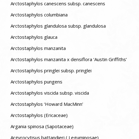
Arctostaphylos canescens subsp. canescens
Arctostaphylos columbiana
Arctostaphylos glandulosa subsp. glandulosa
Arctostaphylos glauca
Arctostaphylos manzanita
Arctostaphylos manzanita x densiflora ‘Austin Griffiths’
Arctostaphylos pringlei subsp. pringlei
Arctostaphylos pungens
Arctostaphylos viscida subsp. viscida
Arctostaphylos ‘Howard MacMinn’
Arctostaphylos (Ericaceae)
Argania spinosa (Sapotaceae)
Argyrocytisus battandieri ( Leguminosae)