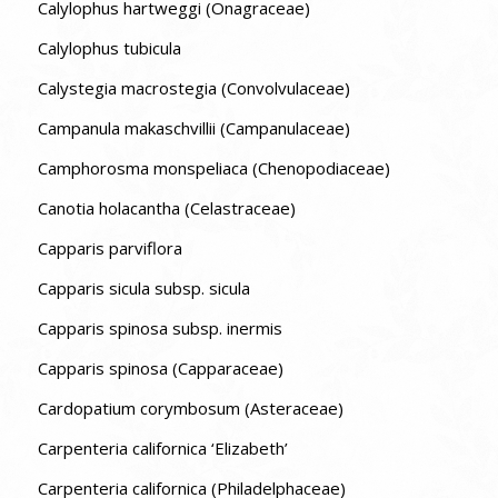
Calylophus hartweggi (Onagraceae)
Calylophus tubicula
Calystegia macrostegia (Convolvulaceae)
Campanula makaschvillii (Campanulaceae)
Camphorosma monspeliaca (Chenopodiaceae)
Canotia holacantha (Celastraceae)
Capparis parviflora
Capparis sicula subsp. sicula
Capparis spinosa subsp. inermis
Capparis spinosa (Capparaceae)
Cardopatium corymbosum (Asteraceae)
Carpenteria californica ‘Elizabeth’
Carpenteria californica (Philadelphaceae)