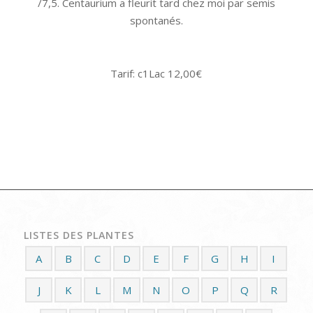
/7,5. Centaurium a fleurit tard chez moi par semis
spontanés.
Tarif: c1Lac 12,00€
LISTES DES PLANTES
A
B
C
D
E
F
G
H
I
J
K
L
M
N
O
P
Q
R