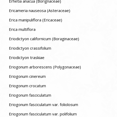
Erhetia anacua (Borignaceae)
Ericameria nauseosa (Asteraceae)
Erica manipuliflora (Ericaceae)
Erica multiflora
Eriodictyon californicum (Boraginaceae)
Eriodictyon crassifolium
Eriodictyon traskiae
Eriogonum arborescens (Polygonaceae)
Eriogonum cinereum
Eriogonum crocatum
Eriogonum fasciculatum
Eriogonum fasciculatum var. foliolosum
Eriogonum fasciculatum var. polifolium