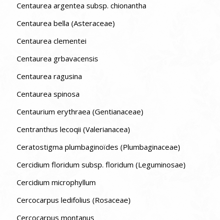
Centaurea argentea subsp. chionantha
Centaurea bella (Asteraceae)
Centaurea clementei
Centaurea grbavacensis
Centaurea ragusina
Centaurea spinosa
Centaurium erythraea (Gentianaceae)
Centranthus lecoqii (Valerianacea)
Ceratostigma plumbaginoïdes (Plumbaginaceae)
Cercidium floridum subsp. floridum (Leguminosae)
Cercidium microphyllum
Cercocarpus ledifolius (Rosaceae)
Cercocarpus montanus