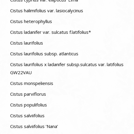
Cistus halimifolius var. lasiocalycinus
Cistus heterophyllus
Cistus ladanifer var. sulcatus f.latifolius*
Cistus laurifolius
Cistus laurifolius subsp. atlanticus
Cistus laurifolius x ladanifer subsp.sulcatus var. latifolius
GW22VAU
Cistus monspeliensis
Cistus parviflorus
Cistus populifolius
Cistus salviifolius
Cistus salviifolius ‘Nana’