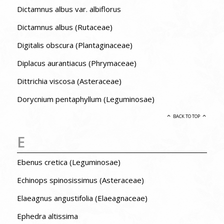
Dictamnus albus var. albiflorus
Dictamnus albus (Rutaceae)
Digitalis obscura (Plantaginaceae)
Diplacus aurantiacus (Phrymaceae)
Dittrichia viscosa (Asteraceae)
Dorycnium pentaphyllum (Leguminosae)
BACK TO TOP
E
Ebenus cretica (Leguminosae)
Echinops spinosissimus (Asteraceae)
Elaeagnus angustifolia (Elaeagnaceae)
Ephedra altissima