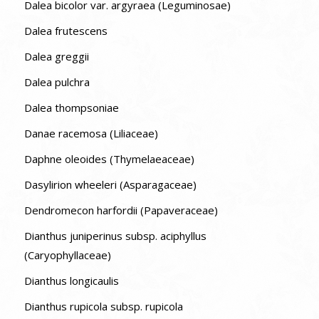
Dalea bicolor var. argyraea (Leguminosae)
Dalea frutescens
Dalea greggii
Dalea pulchra
Dalea thompsoniae
Danae racemosa (Liliaceae)
Daphne oleoides (Thymelaeaceae)
Dasylirion wheeleri (Asparagaceae)
Dendromecon harfordii (Papaveraceae)
Dianthus juniperinus subsp. aciphyllus
(Caryophyllaceae)
Dianthus longicaulis
Dianthus rupicola subsp. rupicola