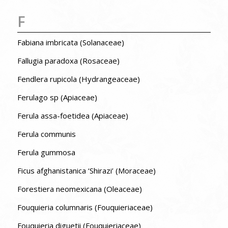
F
Fabiana imbricata (Solanaceae)
Fallugia paradoxa (Rosaceae)
Fendlera rupicola (Hydrangeaceae)
Ferulago sp (Apiaceae)
Ferula assa-foetidea (Apiaceae)
Ferula communis
Ferula gummosa
Ficus afghanistanica ‘Shirazi’ (Moraceae)
Forestiera neomexicana (Oleaceae)
Fouquieria columnaris (Fouquieriaceae)
Fouquieria diguetii (Fouquieriaceae)