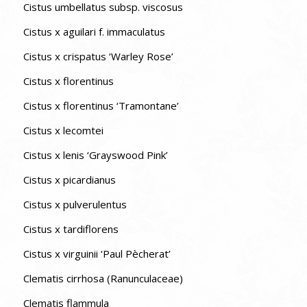
Cistus umbellatus subsp. viscosus
Cistus x aguilari f. immaculatus
Cistus x crispatus ‘Warley Rose’
Cistus x florentinus
Cistus x florentinus ‘Tramontane’
Cistus x lecomtei
Cistus x lenis ‘Grayswood Pink’
Cistus x picardianus
Cistus x pulverulentus
Cistus x tardiflorens
Cistus x virguinii ‘Paul Pècherat’
Clematis cirrhosa (Ranunculaceae)
Clematis flammula