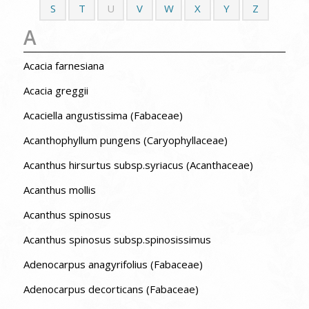
S
T
U
V
W
X
Y
Z
A
Acacia farnesiana
Acacia greggii
Acaciella angustissima (Fabaceae)
Acanthophyllum pungens (Caryophyllaceae)
Acanthus hirsurtus subsp.syriacus (Acanthaceae)
Acanthus mollis
Acanthus spinosus
Acanthus spinosus subsp.spinosissimus
Adenocarpus anagyrifolius (Fabaceae)
Adenocarpus decorticans (Fabaceae)