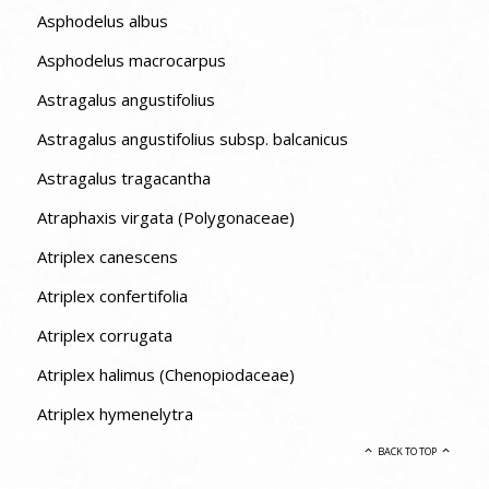
Asphodelus albus
Asphodelus macrocarpus
Astragalus angustifolius
Astragalus angustifolius subsp. balcanicus
Astragalus tragacantha
Atraphaxis virgata (Polygonaceae)
Atriplex canescens
Atriplex confertifolia
Atriplex corrugata
Atriplex halimus (Chenopiodaceae)
Atriplex hymenelytra
BACK TO TOP