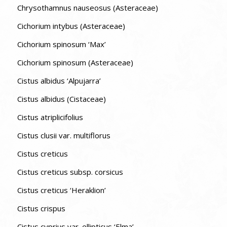
Chrysothamnus nauseosus (Asteraceae)
Cichorium intybus (Asteraceae)
Cichorium spinosum ‘Max’
Cichorium spinosum (Asteraceae)
Cistus albidus ‘Alpujarra’
Cistus albidus (Cistaceae)
Cistus atriplicifolius
Cistus clusii var. multiflorus
Cistus creticus
Cistus creticus subsp. corsicus
Cistus creticus ‘Heraklion’
Cistus crispus
Cistus cyprius var. ellipticus ‘Elma’