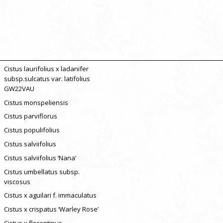
Cistus laurifolius x ladanifer
subsp.sulcatus var. latifolius
GW22VAU
Cistus monspeliensis
Cistus parviflorus
Cistus populifolius
Cistus salviifolius
Cistus salviifolius ‘Nana’
Cistus umbellatus subsp.
viscosus
Cistus x aguilari f. immaculatus
Cistus x crispatus ‘Warley Rose’