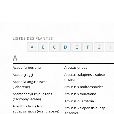
LISTES DES PLANTES
A
B
C
D
E
F
G
H
A
Acacia farnesiana
Arbutus unedo
Acacia greggii
Arbutus xalapensis subsp.
texana
Acaciella angustissima
(Fabaceae)
Arbutus x andrachnoides
Acanthophyllum pungens
Arbutus x thuretiana
(Caryophyllaceae)
Arbutus quercifolia
Acanthus hirsurtus
Arbutus-xalapensis-subsp. -
subsp.syriacus (Acanthaceae)
arizonica