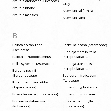
Arbutus andrachne (Ericaceae)
Gray’
Arbutus bicolor
Artemisia californica
Arbutus menziesii
Artemisia cana
B
Ballota acetabulosa
Brickellia incana (Asteraceae)
(Lamiaceae)
Buddleja marrubiifolia
Ballota pseudodictamnus
(Scrophulariaceae)
Bellis sylvestris (Asteraceae)
Buddleja utahensis
(Scrophulariaceae)
Berberis nevinii
(Berberidaceae)
Bupleurum fruticosum
(Apiaceae)
Beschorneria yuccoides
(Asparagaceae)
Bupleurum gilbrataricum
Boswellia sacra (Burseraceae)
Bupleurum spinosum
Bouvardia glaberrima
Bursera microphylla
(Rubiaceae)
(Burseraceae)