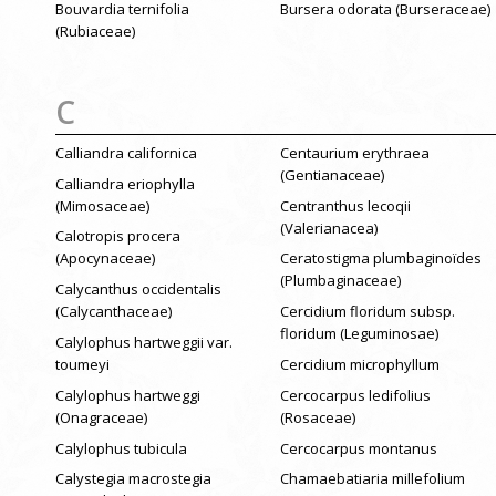
Bouvardia ternifolia
Bursera odorata (Burseraceae)
(Rubiaceae)
C
Calliandra californica
Centaurium erythraea
(Gentianaceae)
Calliandra eriophylla
(Mimosaceae)
Centranthus lecoqii
(Valerianacea)
Calotropis procera
(Apocynaceae)
Ceratostigma plumbaginoïdes
(Plumbaginaceae)
Calycanthus occidentalis
(Calycanthaceae)
Cercidium floridum subsp.
floridum (Leguminosae)
Calylophus hartweggii var.
toumeyi
Cercidium microphyllum
Calylophus hartweggi
Cercocarpus ledifolius
(Onagraceae)
(Rosaceae)
Calylophus tubicula
Cercocarpus montanus
Calystegia macrostegia
Chamaebatiaria millefolium