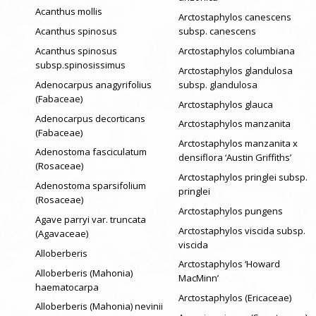
Acanthus mollis
Arctostaphylos canescens
Acanthus spinosus
subsp. canescens
Acanthus spinosus
Arctostaphylos columbiana
subsp.spinosissimus
Arctostaphylos glandulosa
Adenocarpus anagyrifolius
subsp. glandulosa
(Fabaceae)
Arctostaphylos glauca
Adenocarpus decorticans
Arctostaphylos manzanita
(Fabaceae)
Arctostaphylos manzanita x
Adenostoma fasciculatum
densiflora ‘Austin Griffiths’
(Rosaceae)
Arctostaphylos pringlei subsp.
Adenostoma sparsifolium
pringlei
(Rosaceae)
Arctostaphylos pungens
Agave parryi var. truncata
Arctostaphylos viscida subsp.
(Agavaceae)
viscida
Alloberberis
Arctostaphylos ‘Howard
Alloberberis (Mahonia)
MacMinn’
haematocarpa
Arctostaphylos (Ericaceae)
Alloberberis (Mahonia) nevinii