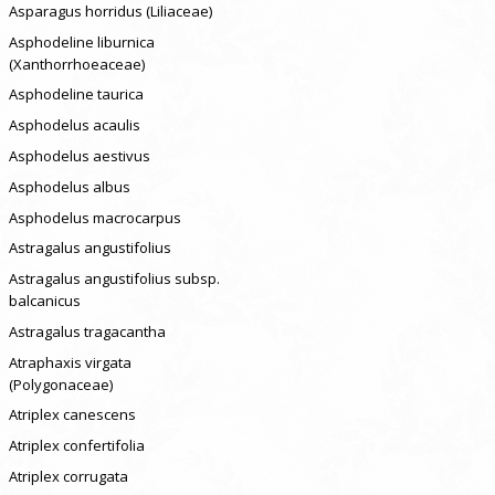
Asparagus horridus (Liliaceae)
Asphodeline liburnica
(Xanthorrhoeaceae)
Asphodeline taurica
Asphodelus acaulis
Asphodelus aestivus
Asphodelus albus
Asphodelus macrocarpus
Astragalus angustifolius
Astragalus angustifolius subsp.
balcanicus
Astragalus tragacantha
Atraphaxis virgata
(Polygonaceae)
Atriplex canescens
Atriplex confertifolia
Atriplex corrugata