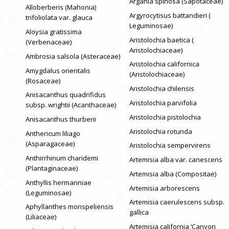
Argania spinosa (Sapotaceae)
Alloberberis (Mahonia)
Argyrocytisus battandieri (
trifoliolata var. glauca
Leguminosae)
Aloysia gratissima
Aristolochia baetica (
(Verbenaceae)
Aristolochiaceae)
Ambrosia salsola (Asteraceae)
Aristolochia californica
Amygdalus orientalis
(Aristolochiaceae)
(Rosaceae)
Aristolochia chilensis
Anisacanthus quadrifidus
Aristolochia parvifolia
subsp. wrightii (Acanthaceae)
Aristolochia pistolochia
Anisacanthus thurberii
Aristolochia rotunda
Anthericum liliago
(Asparagaceae)
Aristolochia sempervirens
Anthirrhinum charidemi
Artemisia alba var. canescens
(Plantaginaceae)
Artemisia alba (Compositae)
Anthyllis hermanniae
Artemisia arborescens
(Leguminosae)
Artemisia caerulescens subsp.
Aphyllanthes monspeliensis
gallica
(Liliaceae)
Artemisia california ‘Canyon