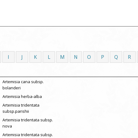
I
J
K
L
M
N
O
P
Q
R
Artemisia cana subsp.
bolanderi
Artemisia herba-alba
Artemisia tridentata
subsp.parishii
Artemisia tridentata subsp.
nova
Artemisia tridentata subsp.