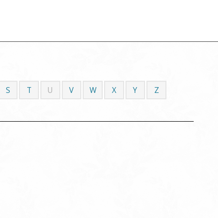
S
T
U
V
W
X
Y
Z