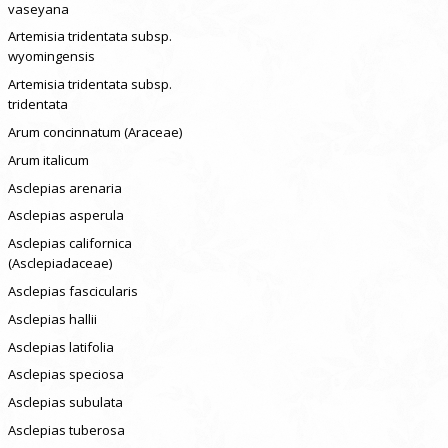
vaseyana
Artemisia tridentata subsp.
wyomingensis
Artemisia tridentata subsp.
tridentata
Arum concinnatum (Araceae)
Arum italicum
Asclepias arenaria
Asclepias asperula
Asclepias californica
(Asclepiadaceae)
Asclepias fascicularis
Asclepias hallii
Asclepias latifolia
Asclepias speciosa
Asclepias subulata
Asclepias tuberosa