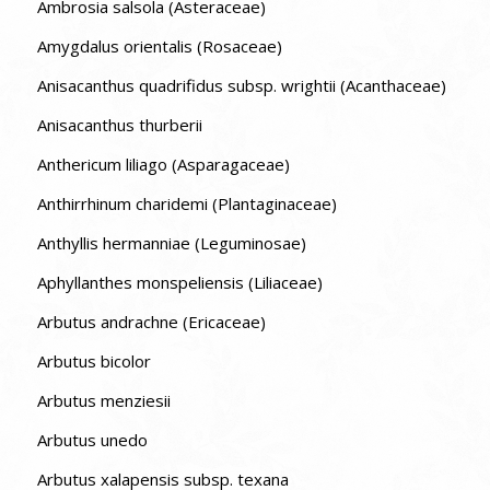
Ambrosia salsola (Asteraceae)
Amygdalus orientalis (Rosaceae)
Anisacanthus quadrifidus subsp. wrightii (Acanthaceae)
Anisacanthus thurberii
Anthericum liliago (Asparagaceae)
Anthirrhinum charidemi (Plantaginaceae)
Anthyllis hermanniae (Leguminosae)
Aphyllanthes monspeliensis (Liliaceae)
Arbutus andrachne (Ericaceae)
Arbutus bicolor
Arbutus menziesii
Arbutus unedo
Arbutus xalapensis subsp. texana