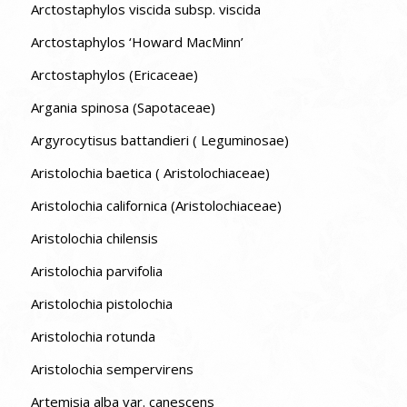
Arctostaphylos viscida subsp. viscida
Arctostaphylos ‘Howard MacMinn’
Arctostaphylos (Ericaceae)
Argania spinosa (Sapotaceae)
Argyrocytisus battandieri ( Leguminosae)
Aristolochia baetica ( Aristolochiaceae)
Aristolochia californica (Aristolochiaceae)
Aristolochia chilensis
Aristolochia parvifolia
Aristolochia pistolochia
Aristolochia rotunda
Aristolochia sempervirens
Artemisia alba var. canescens