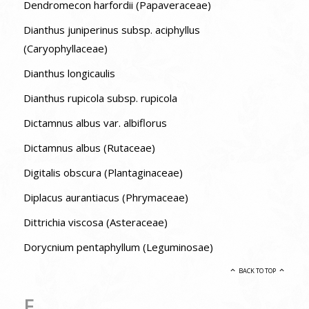
Dendromecon harfordii (Papaveraceae)
Dianthus juniperinus subsp. aciphyllus
(Caryophyllaceae)
Dianthus longicaulis
Dianthus rupicola subsp. rupicola
Dictamnus albus var. albiflorus
Dictamnus albus (Rutaceae)
Digitalis obscura (Plantaginaceae)
Diplacus aurantiacus (Phrymaceae)
Dittrichia viscosa (Asteraceae)
Dorycnium pentaphyllum (Leguminosae)
BACK TO TOP
E