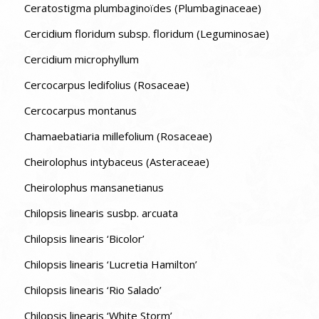
Ceratostigma plumbaginoïdes (Plumbaginaceae)
Cercidium floridum subsp. floridum (Leguminosae)
Cercidium microphyllum
Cercocarpus ledifolius (Rosaceae)
Cercocarpus montanus
Chamaebatiaria millefolium (Rosaceae)
Cheirolophus intybaceus (Asteraceae)
Cheirolophus mansanetianus
Chilopsis linearis susbp. arcuata
Chilopsis linearis ‘Bicolor’
Chilopsis linearis ‘Lucretia Hamilton’
Chilopsis linearis ‘Rio Salado’
Chilopsis linearis ‘White Storm’