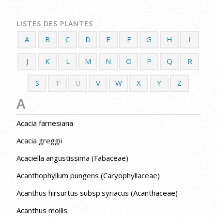
LISTES DES PLANTES
A
B
C
D
E
F
G
H
I
J
K
L
M
N
O
P
Q
R
S
T
U
V
W
X
Y
Z
A
Acacia farnesiana
Acacia greggii
Acaciella angustissima (Fabaceae)
Acanthophyllum pungens (Caryophyllaceae)
Acanthus hirsurtus subsp.syriacus (Acanthaceae)
Acanthus mollis