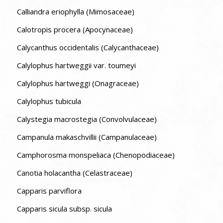
Calliandra eriophylla (Mimosaceae)
Calotropis procera (Apocynaceae)
Calycanthus occidentalis (Calycanthaceae)
Calylophus hartweggii var. toumeyi
Calylophus hartweggi (Onagraceae)
Calylophus tubicula
Calystegia macrostegia (Convolvulaceae)
Campanula makaschvillii (Campanulaceae)
Camphorosma monspeliaca (Chenopodiaceae)
Canotia holacantha (Celastraceae)
Capparis parviflora
Capparis sicula subsp. sicula