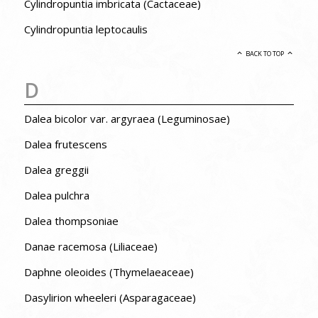
Cylindropuntia imbricata (Cactaceae)
Cylindropuntia leptocaulis
BACK TO TOP
D
Dalea bicolor var. argyraea (Leguminosae)
Dalea frutescens
Dalea greggii
Dalea pulchra
Dalea thompsoniae
Danae racemosa (Liliaceae)
Daphne oleoides (Thymelaeaceae)
Dasylirion wheeleri (Asparagaceae)