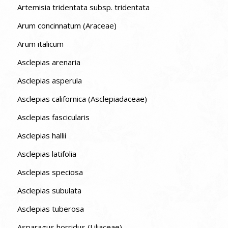
Artemisia tridentata subsp. tridentata
Arum concinnatum (Araceae)
Arum italicum
Asclepias arenaria
Asclepias asperula
Asclepias californica (Asclepiadaceae)
Asclepias fascicularis
Asclepias hallii
Asclepias latifolia
Asclepias speciosa
Asclepias subulata
Asclepias tuberosa
Asparagus horridus (Liliaceae)