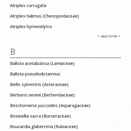
Atriplex corrugata
Atriplex halimus (Chenopiodaceae)
Atriplex hymenelytra
BACK TO TOP
B
Ballota acetabulosa (Lamiaceae)
Ballota pseudodictamnus
Bellis sylvestris (Asteraceae)
Berberis nevinii (Berberidaceae)
Beschorneria yuccoides (Asparagaceae)
Boswellia sacra (Burseraceae)
Bouvardia glaberrima (Rubiaceae)