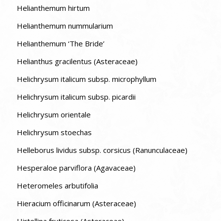
Helianthemum hirtum
Helianthemum nummularium
Helianthemum ‘The Bride’
Helianthus gracilentus (Asteraceae)
Helichrysum italicum subsp. microphyllum
Helichrysum italicum subsp. picardii
Helichrysum orientale
Helichrysum stoechas
Helleborus lividus subsp. corsicus (Ranunculaceae)
Hesperaloe parviflora (Agavaceae)
Heteromeles arbutifolia
Hieracium officinarum (Asteraceae)