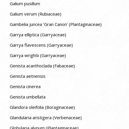
Galium pusillum
Galium verum (Rubiaceae)
Gambelia juncea ‘Gran Canon’ (Plantaginaceae)
Garrya elliptica (Garryaceae)
Garrya flavescens (Garryaceae)
Garrya wrightii (Garryaceae)
Genista acanthoclada (Fabaceae)
Genista aetnensis
Genista cinerea
Genista umbellata
Glandora oleifolia (Boraginaceae)
Glandularia aristigera (Verbenaceae)
Globularia alypum (Plantaginaceae)