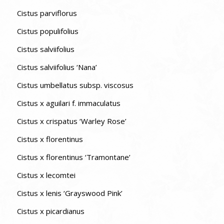
Cistus parviflorus
Cistus populifolius
Cistus salviifolius
Cistus salviifolius ‘Nana’
Cistus umbellatus subsp. viscosus
Cistus x aguilari f. immaculatus
Cistus x crispatus ‘Warley Rose’
Cistus x florentinus
Cistus x florentinus ‘Tramontane’
Cistus x lecomtei
Cistus x lenis ‘Grayswood Pink’
Cistus x picardianus