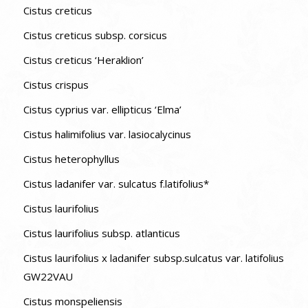
Cistus creticus
Cistus creticus subsp. corsicus
Cistus creticus ‘Heraklion’
Cistus crispus
Cistus cyprius var. ellipticus ‘Elma’
Cistus halimifolius var. lasiocalycinus
Cistus heterophyllus
Cistus ladanifer var. sulcatus f.latifolius*
Cistus laurifolius
Cistus laurifolius subsp. atlanticus
Cistus laurifolius x ladanifer subsp.sulcatus var. latifolius
GW22VAU
Cistus monspeliensis