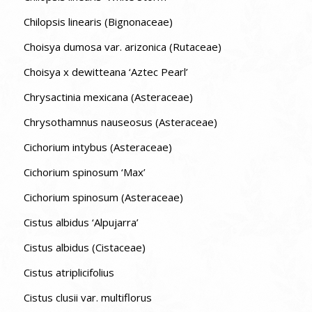
Chilopsis linearis (Bignonaceae)
Choisya dumosa var. arizonica (Rutaceae)
Choisya x dewitteana ‘Aztec Pearl’
Chrysactinia mexicana (Asteraceae)
Chrysothamnus nauseosus (Asteraceae)
Cichorium intybus (Asteraceae)
Cichorium spinosum ‘Max’
Cichorium spinosum (Asteraceae)
Cistus albidus ‘Alpujarra’
Cistus albidus (Cistaceae)
Cistus atriplicifolius
Cistus clusii var. multiflorus