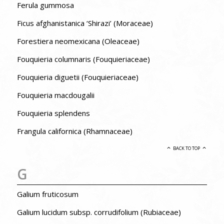
Ferula gummosa
Ficus afghanistanica ‘Shirazi’ (Moraceae)
Forestiera neomexicana (Oleaceae)
Fouquieria columnaris (Fouquieriaceae)
Fouquieria diguetii (Fouquieriaceae)
Fouquieria macdougalii
Fouquieria splendens
Frangula californica (Rhamnaceae)
BACK TO TOP
G
Galium fruticosum
Galium lucidum subsp. corrudifolium (Rubiaceae)