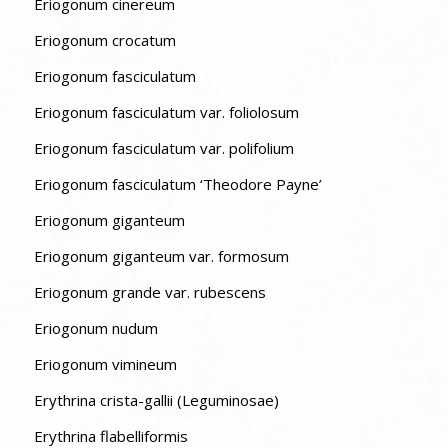
Eriogonum cinereum
Eriogonum crocatum
Eriogonum fasciculatum
Eriogonum fasciculatum var. foliolosum
Eriogonum fasciculatum var. polifolium
Eriogonum fasciculatum ‘Theodore Payne’
Eriogonum giganteum
Eriogonum giganteum var. formosum
Eriogonum grande var. rubescens
Eriogonum nudum
Eriogonum vimineum
Erythrina crista-gallii (Leguminosae)
Erythrina flabelliformis