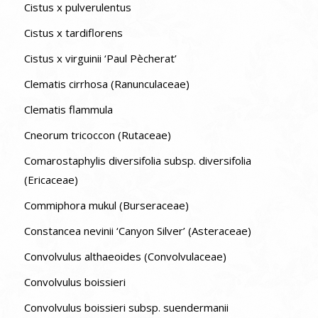
Cistus x pulverulentus
Cistus x tardiflorens
Cistus x virguinii ‘Paul Pècherat’
Clematis cirrhosa (Ranunculaceae)
Clematis flammula
Cneorum tricoccon (Rutaceae)
Comarostaphylis diversifolia subsp. diversifolia
(Ericaceae)
Commiphora mukul (Burseraceae)
Constancea nevinii ‘Canyon Silver’ (Asteraceae)
Convolvulus althaeoides (Convolvulaceae)
Convolvulus boissieri
Convolvulus boissieri subsp. suendermanii