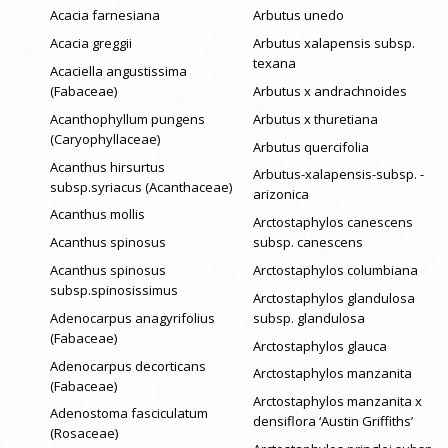
Acacia farnesiana
Arbutus unedo
Acacia greggii
Arbutus xalapensis subsp.
texana
Acaciella angustissima
(Fabaceae)
Arbutus x andrachnoides
Acanthophyllum pungens
Arbutus x thuretiana
(Caryophyllaceae)
Arbutus quercifolia
Acanthus hirsurtus
Arbutus-xalapensis-subsp. -
subsp.syriacus (Acanthaceae)
arizonica
Acanthus mollis
Arctostaphylos canescens
Acanthus spinosus
subsp. canescens
Acanthus spinosus
Arctostaphylos columbiana
subsp.spinosissimus
Arctostaphylos glandulosa
Adenocarpus anagyrifolius
subsp. glandulosa
(Fabaceae)
Arctostaphylos glauca
Adenocarpus decorticans
Arctostaphylos manzanita
(Fabaceae)
Arctostaphylos manzanita x
Adenostoma fasciculatum
densiflora ‘Austin Griffiths’
(Rosaceae)