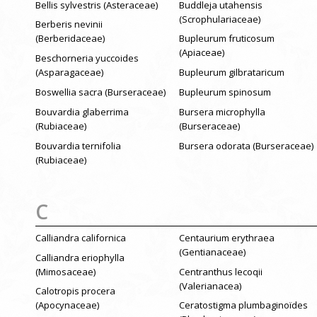
Bellis sylvestris (Asteraceae)
Buddleja utahensis
(Scrophulariaceae)
Berberis nevinii
(Berberidaceae)
Bupleurum fruticosum
(Apiaceae)
Beschorneria yuccoides
(Asparagaceae)
Bupleurum gilbrataricum
Boswellia sacra (Burseraceae)
Bupleurum spinosum
Bouvardia glaberrima
Bursera microphylla
(Rubiaceae)
(Burseraceae)
Bouvardia ternifolia
Bursera odorata (Burseraceae)
(Rubiaceae)
C
Calliandra californica
Centaurium erythraea
(Gentianaceae)
Calliandra eriophylla
(Mimosaceae)
Centranthus lecoqii
(Valerianacea)
Calotropis procera
(Apocynaceae)
Ceratostigma plumbaginoïdes