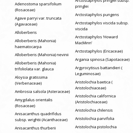
Arctostaphylos pringlei subsp.
Adenostoma sparsifolium
pringlei
(Rosaceae)
Arctostaphylos pungens
Agave parryi var. truncata
Arctostaphylos viscida subsp.
(Agavaceae)
viscida
Alloberberis
Arctostaphylos ‘Howard
Alloberberis (Mahonia)
MacMinn’
haematocarpa
Arctostaphylos (Ericaceae)
Alloberberis (Mahonia) nevinii
Argania spinosa (Sapotaceae)
Alloberberis (Mahonia)
Argyrocytisus battandieri (
trifoliolata var. glauca
Leguminosae)
Aloysia gratissima
Aristolochia baetica (
(Verbenaceae)
Aristolochiaceae)
Ambrosia salsola (Asteraceae)
Aristolochia californica
Amygdalus orientalis
(Aristolochiaceae)
(Rosaceae)
Aristolochia chilensis
Anisacanthus quadrifidus
Aristolochia parvifolia
subsp. wrightii (Acanthaceae)
Aristolochia pistolochia
Anisacanthus thurberii