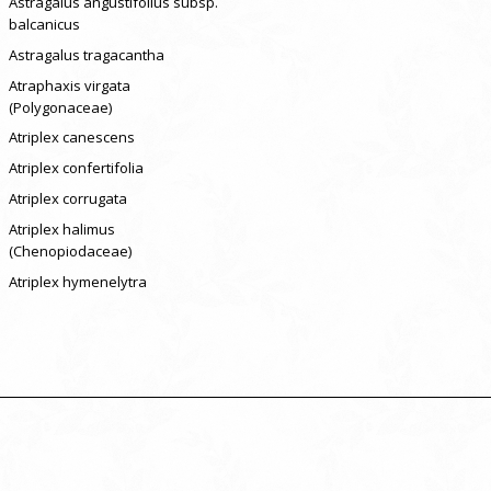
Astragalus angustifolius subsp.
balcanicus
Astragalus tragacantha
Atraphaxis virgata
(Polygonaceae)
Atriplex canescens
Atriplex confertifolia
Atriplex corrugata
Atriplex halimus
(Chenopiodaceae)
Atriplex hymenelytra