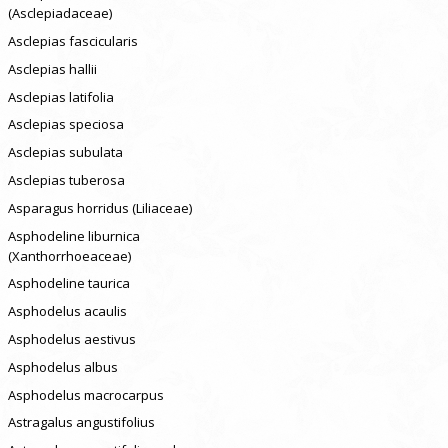
(Asclepiadaceae)
Asclepias fascicularis
Asclepias hallii
Asclepias latifolia
Asclepias speciosa
Asclepias subulata
Asclepias tuberosa
Asparagus horridus (Liliaceae)
Asphodeline liburnica
(Xanthorrhoeaceae)
Asphodeline taurica
Asphodelus acaulis
Asphodelus aestivus
Asphodelus albus
Asphodelus macrocarpus
Astragalus angustifolius