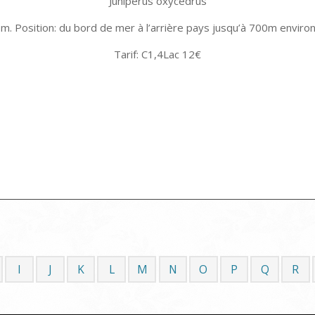
Juniperus oxycedrus
3m. Position: du bord de mer à l’arrière pays jusqu’à 700m enviro
Tarif: C1,4Lac 12€
I
J
K
L
M
N
O
P
Q
R