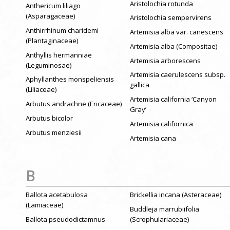
Aristolochia rotunda
Anthericum liliago
(Asparagaceae)
Aristolochia sempervirens
Anthirrhinum charidemi
Artemisia alba var. canescens
(Plantaginaceae)
Artemisia alba (Compositae)
Anthyllis hermanniae
Artemisia arborescens
(Leguminosae)
Artemisia caerulescens subsp.
Aphyllanthes monspeliensis
gallica
(Liliaceae)
Artemisia california ‘Canyon
Arbutus andrachne (Ericaceae)
Gray’
Arbutus bicolor
Artemisia californica
Arbutus menziesii
Artemisia cana
B
Ballota acetabulosa
Brickellia incana (Asteraceae)
(Lamiaceae)
Buddleja marrubiifolia
Ballota pseudodictamnus
(Scrophulariaceae)