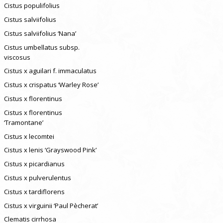
Cistus populifolius
Cistus salviifolius
Cistus salviifolius ‘Nana’
Cistus umbellatus subsp.
viscosus
Cistus x aguilari f. immaculatus
Cistus x crispatus ‘Warley Rose’
Cistus x florentinus
Cistus x florentinus
‘Tramontane’
Cistus x lecomtei
Cistus x lenis ‘Grayswood Pink’
Cistus x picardianus
Cistus x pulverulentus
Cistus x tardiflorens
Cistus x virguinii ‘Paul Pècherat’
Clematis cirrhosa