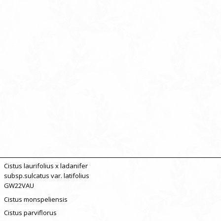
Cistus laurifolius x ladanifer
subsp.sulcatus var. latifolius
GW22VAU
Cistus monspeliensis
Cistus parviflorus