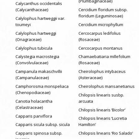
(Plumbaginaceae)
Calycanthus occidentalis
(Calycanthaceae)
Cercidium floridum subsp.
floridum (Leguminosae)
Calylophus hartweggii var.
toumeyi
Cercidium microphyllum
Calylophus hartweggi
Cercocarpus ledifolius
(Onagraceae)
(Rosaceae)
Calylophus tubicula
Cercocarpus montanus
Calystegia macrostegia
Chamaebatiaria millefolium
(Convolvulaceae)
(Rosaceae)
Campanula makaschvillii
Cheirolophus intybaceus
(Campanulaceae)
(Asteraceae)
Camphorosma monspeliaca
Cheirolophus mansanetianus
(Chenopodiaceae)
Chilopsis linearis susbp.
Canotia holacantha
arcuata
(Celastraceae)
Chilopsis linearis ‘Bicolor’
Capparis parviflora
Chilopsis linearis ‘Lucretia
Capparis sicula subsp. sicula
Hamilton’
Capparis spinosa subsp.
Chilopsis linearis ‘Rio Salado’