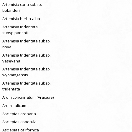
Artemisia cana subsp.
bolanderi
Artemisia herba-alba
Artemisia tridentata
subsp.parishii
Artemisia tridentata subsp.
nova
Artemisia tridentata subsp.
vaseyana
Artemisia tridentata subsp.
wyomingensis
Artemisia tridentata subsp.
tridentata
Arum concinnatum (Araceae)
Arum italicum
Asclepias arenaria
Asclepias asperula
Asclepias californica