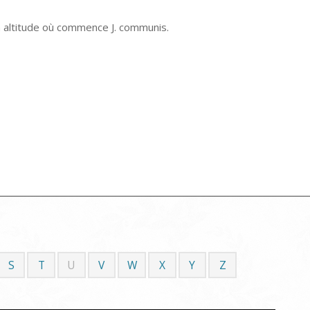
n altitude où commence J. communis.
S
T
U
V
W
X
Y
Z