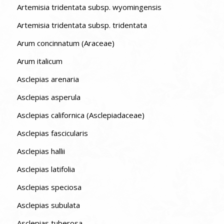
Artemisia tridentata subsp. wyomingensis
Artemisia tridentata subsp. tridentata
Arum concinnatum (Araceae)
Arum italicum
Asclepias arenaria
Asclepias asperula
Asclepias californica (Asclepiadaceae)
Asclepias fascicularis
Asclepias hallii
Asclepias latifolia
Asclepias speciosa
Asclepias subulata
Asclepias tuberosa