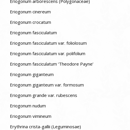
Eriogonum arborescens (Polygonaceae)
Eriogonum cinereum
Eriogonum crocatum
Eriogonum fasciculatum
Eriogonum fasciculatum var. foliolosum
Eriogonum fasciculatum var. polifolium
Eriogonum fasciculatum ‘Theodore Payne’
Eriogonum giganteum
Eriogonum giganteum var. formosum
Eriogonum grande var. rubescens
Eriogonum nudum
Eriogonum vimineum
Erythrina crista-gallii (Leguminosae)