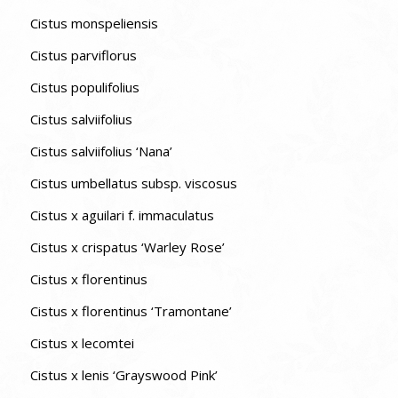
Cistus monspeliensis
Cistus parviflorus
Cistus populifolius
Cistus salviifolius
Cistus salviifolius ‘Nana’
Cistus umbellatus subsp. viscosus
Cistus x aguilari f. immaculatus
Cistus x crispatus ‘Warley Rose’
Cistus x florentinus
Cistus x florentinus ‘Tramontane’
Cistus x lecomtei
Cistus x lenis ‘Grayswood Pink’