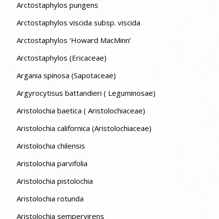
Arctostaphylos pungens
Arctostaphylos viscida subsp. viscida
Arctostaphylos ‘Howard MacMinn’
Arctostaphylos (Ericaceae)
Argania spinosa (Sapotaceae)
Argyrocytisus battandieri ( Leguminosae)
Aristolochia baetica ( Aristolochiaceae)
Aristolochia californica (Aristolochiaceae)
Aristolochia chilensis
Aristolochia parvifolia
Aristolochia pistolochia
Aristolochia rotunda
Aristolochia sempervirens