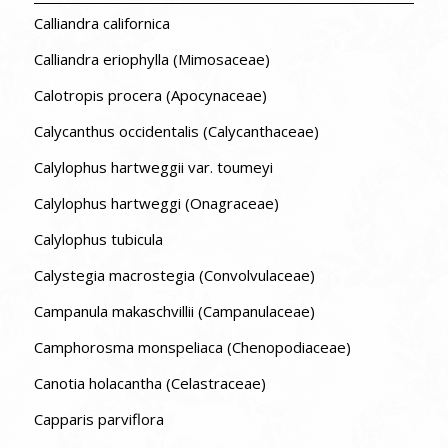
Calliandra californica
Calliandra eriophylla (Mimosaceae)
Calotropis procera (Apocynaceae)
Calycanthus occidentalis (Calycanthaceae)
Calylophus hartweggii var. toumeyi
Calylophus hartweggi (Onagraceae)
Calylophus tubicula
Calystegia macrostegia (Convolvulaceae)
Campanula makaschvillii (Campanulaceae)
Camphorosma monspeliaca (Chenopodiaceae)
Canotia holacantha (Celastraceae)
Capparis parviflora