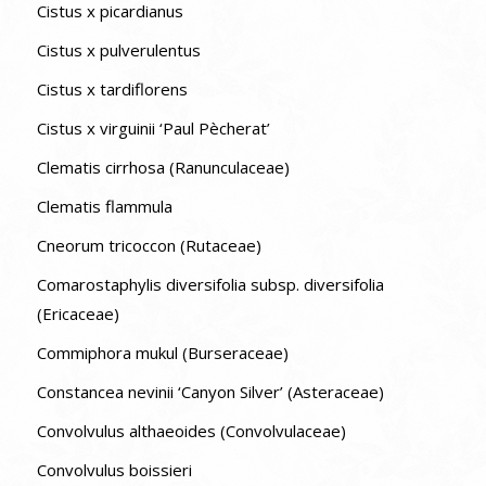
Cistus x picardianus
Cistus x pulverulentus
Cistus x tardiflorens
Cistus x virguinii ‘Paul Pècherat’
Clematis cirrhosa (Ranunculaceae)
Clematis flammula
Cneorum tricoccon (Rutaceae)
Comarostaphylis diversifolia subsp. diversifolia
(Ericaceae)
Commiphora mukul (Burseraceae)
Constancea nevinii ‘Canyon Silver’ (Asteraceae)
Convolvulus althaeoides (Convolvulaceae)
Convolvulus boissieri