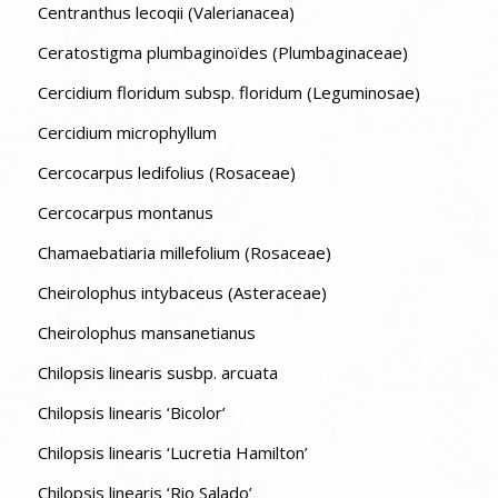
Centranthus lecoqii (Valerianacea)
Ceratostigma plumbaginoïdes (Plumbaginaceae)
Cercidium floridum subsp. floridum (Leguminosae)
Cercidium microphyllum
Cercocarpus ledifolius (Rosaceae)
Cercocarpus montanus
Chamaebatiaria millefolium (Rosaceae)
Cheirolophus intybaceus (Asteraceae)
Cheirolophus mansanetianus
Chilopsis linearis susbp. arcuata
Chilopsis linearis ‘Bicolor’
Chilopsis linearis ‘Lucretia Hamilton’
Chilopsis linearis ‘Rio Salado’