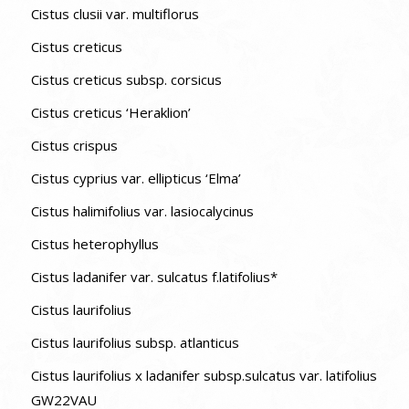
Cistus clusii var. multiflorus
Cistus creticus
Cistus creticus subsp. corsicus
Cistus creticus ‘Heraklion’
Cistus crispus
Cistus cyprius var. ellipticus ‘Elma’
Cistus halimifolius var. lasiocalycinus
Cistus heterophyllus
Cistus ladanifer var. sulcatus f.latifolius*
Cistus laurifolius
Cistus laurifolius subsp. atlanticus
Cistus laurifolius x ladanifer subsp.sulcatus var. latifolius
GW22VAU