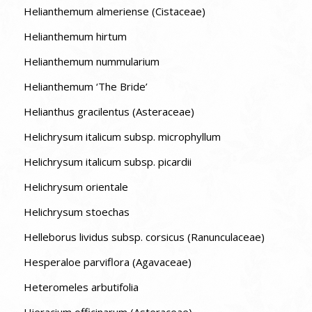
Helianthemum almeriense (Cistaceae)
Helianthemum hirtum
Helianthemum nummularium
Helianthemum ‘The Bride’
Helianthus gracilentus (Asteraceae)
Helichrysum italicum subsp. microphyllum
Helichrysum italicum subsp. picardii
Helichrysum orientale
Helichrysum stoechas
Helleborus lividus subsp. corsicus (Ranunculaceae)
Hesperaloe parviflora (Agavaceae)
Heteromeles arbutifolia