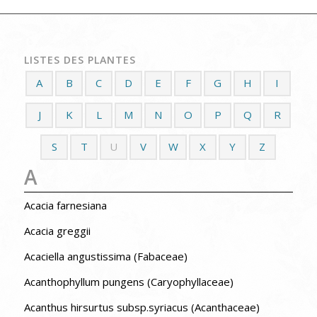
LISTES DES PLANTES
A
B
C
D
E
F
G
H
I
J
K
L
M
N
O
P
Q
R
S
T
U
V
W
X
Y
Z
A
Acacia farnesiana
Acacia greggii
Acaciella angustissima (Fabaceae)
Acanthophyllum pungens (Caryophyllaceae)
Acanthus hirsurtus subsp.syriacus (Acanthaceae)