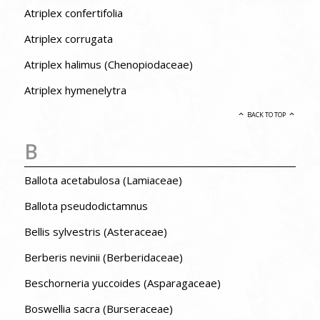
Atriplex confertifolia
Atriplex corrugata
Atriplex halimus (Chenopiodaceae)
Atriplex hymenelytra
BACK TO TOP
B
Ballota acetabulosa (Lamiaceae)
Ballota pseudodictamnus
Bellis sylvestris (Asteraceae)
Berberis nevinii (Berberidaceae)
Beschorneria yuccoides (Asparagaceae)
Boswellia sacra (Burseraceae)