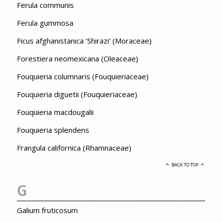
Ferula communis
Ferula gummosa
Ficus afghanistanica ‘Shirazi’ (Moraceae)
Forestiera neomexicana (Oleaceae)
Fouquieria columnaris (Fouquieriaceae)
Fouquieria diguetii (Fouquieriaceae)
Fouquieria macdougalii
Fouquieria splendens
Frangula californica (Rhamnaceae)
BACK TO TOP
G
Galium fruticosum