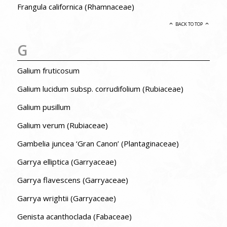
Frangula californica (Rhamnaceae)
BACK TO TOP
G
Galium fruticosum
Galium lucidum subsp. corrudifolium (Rubiaceae)
Galium pusillum
Galium verum (Rubiaceae)
Gambelia juncea ‘Gran Canon’ (Plantaginaceae)
Garrya elliptica (Garryaceae)
Garrya flavescens (Garryaceae)
Garrya wrightii (Garryaceae)
Genista acanthoclada (Fabaceae)