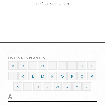
Tarif: C1,4Lac 12,00€
LISTES DES PLANTES
A
B
C
D
E
F
G
H
I
J
K
L
M
N
O
P
Q
R
S
T
U
V
W
X
Y
Z
A