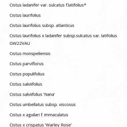
Cistus ladanifer var. sulcatus f.latifolius*
Cistus laurifolius
Cistus laurifolius subsp. atlanticus
Cistus laurifolius x ladanifer subsp.sulcatus var. latifolius
GW22VAU
Cistus monspeliensis
Cistus parviflorus
Cistus populifolius
Cistus salviifolius
Cistus salviifolius ‘Nana’
Cistus umbellatus subsp. viscosus
Cistus x aguilari f. immaculatus
Cistus x crispatus ‘Warley Rose’