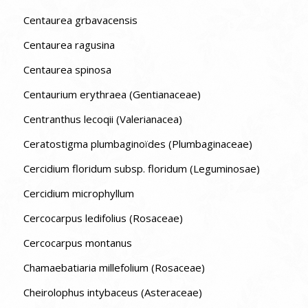
Centaurea grbavacensis
Centaurea ragusina
Centaurea spinosa
Centaurium erythraea (Gentianaceae)
Centranthus lecoqii (Valerianacea)
Ceratostigma plumbaginoïdes (Plumbaginaceae)
Cercidium floridum subsp. floridum (Leguminosae)
Cercidium microphyllum
Cercocarpus ledifolius (Rosaceae)
Cercocarpus montanus
Chamaebatiaria millefolium (Rosaceae)
Cheirolophus intybaceus (Asteraceae)