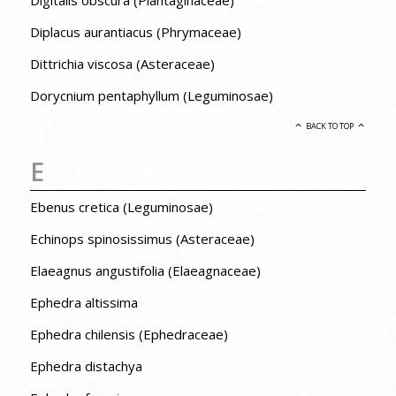
Digitalis obscura (Plantaginaceae)
Diplacus aurantiacus (Phrymaceae)
Dittrichia viscosa (Asteraceae)
Dorycnium pentaphyllum (Leguminosae)
BACK TO TOP
E
Ebenus cretica (Leguminosae)
Echinops spinosissimus (Asteraceae)
Elaeagnus angustifolia (Elaeagnaceae)
Ephedra altissima
Ephedra chilensis (Ephedraceae)
Ephedra distachya