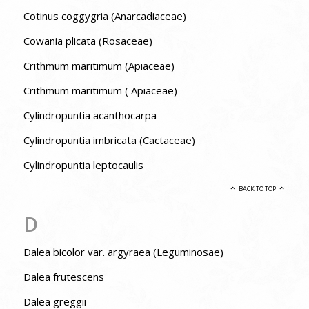
Cotinus coggygria (Anarcadiaceae)
Cowania plicata (Rosaceae)
Crithmum maritimum (Apiaceae)
Crithmum maritimum ( Apiaceae)
Cylindropuntia acanthocarpa
Cylindropuntia imbricata (Cactaceae)
Cylindropuntia leptocaulis
BACK TO TOP
D
Dalea bicolor var. argyraea (Leguminosae)
Dalea frutescens
Dalea greggii