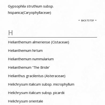
Gypsophila struthium subsp.
hispanica(Caryophyllaceae)
BACK TO TOP
H
Helianthemum almeriense (Cistaceae)
Helianthemum hirtum
Helianthemum nummularium
Helianthemum ‘The Bride’
Helianthus gracilentus (Asteraceae)
Helichrysum italicum subsp. microphyllum
Helichrysum italicum subsp. picardii
Helichrysum orientale