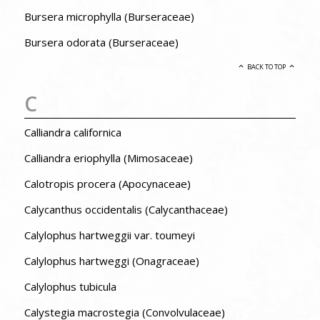
Bursera microphylla (Burseraceae)
Bursera odorata (Burseraceae)
BACK TO TOP
C
Calliandra californica
Calliandra eriophylla (Mimosaceae)
Calotropis procera (Apocynaceae)
Calycanthus occidentalis (Calycanthaceae)
Calylophus hartweggii var. toumeyi
Calylophus hartweggi (Onagraceae)
Calylophus tubicula
Calystegia macrostegia (Convolvulaceae)