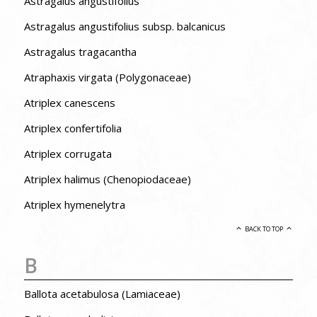
Astragalus angustifolius
Astragalus angustifolius subsp. balcanicus
Astragalus tragacantha
Atraphaxis virgata (Polygonaceae)
Atriplex canescens
Atriplex confertifolia
Atriplex corrugata
Atriplex halimus (Chenopiodaceae)
Atriplex hymenelytra
BACK TO TOP
B
Ballota acetabulosa (Lamiaceae)