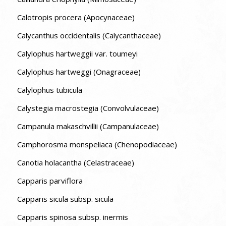
Calotropis procera (Apocynaceae)
Calycanthus occidentalis (Calycanthaceae)
Calylophus hartweggii var. toumeyi
Calylophus hartweggi (Onagraceae)
Calylophus tubicula
Calystegia macrostegia (Convolvulaceae)
Campanula makaschvillii (Campanulaceae)
Camphorosma monspeliaca (Chenopodiaceae)
Canotia holacantha (Celastraceae)
Capparis parviflora
Capparis sicula subsp. sicula
Capparis spinosa subsp. inermis