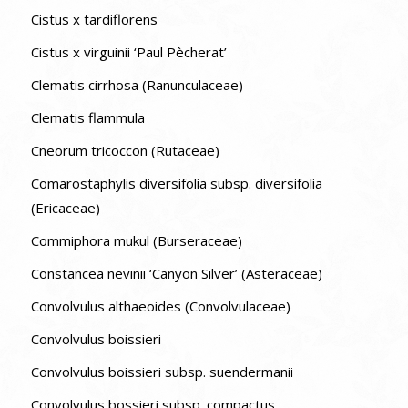
Cistus x tardiflorens
Cistus x virguinii ‘Paul Pècherat’
Clematis cirrhosa (Ranunculaceae)
Clematis flammula
Cneorum tricoccon (Rutaceae)
Comarostaphylis diversifolia subsp. diversifolia
(Ericaceae)
Commiphora mukul (Burseraceae)
Constancea nevinii ‘Canyon Silver’ (Asteraceae)
Convolvulus althaeoides (Convolvulaceae)
Convolvulus boissieri
Convolvulus boissieri subsp. suendermanii
Convolvulus bossieri subsp. compactus