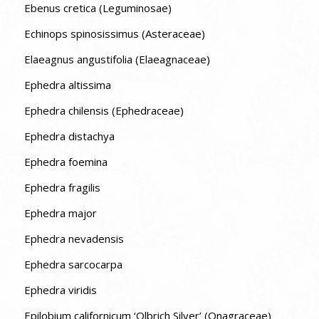
Ebenus cretica (Leguminosae)
Echinops spinosissimus (Asteraceae)
Elaeagnus angustifolia (Elaeagnaceae)
Ephedra altissima
Ephedra chilensis (Ephedraceae)
Ephedra distachya
Ephedra foemina
Ephedra fragilis
Ephedra major
Ephedra nevadensis
Ephedra sarcocarpa
Ephedra viridis
Epilobium californicum ‘Olbrich Silver’ (Onagraceae)