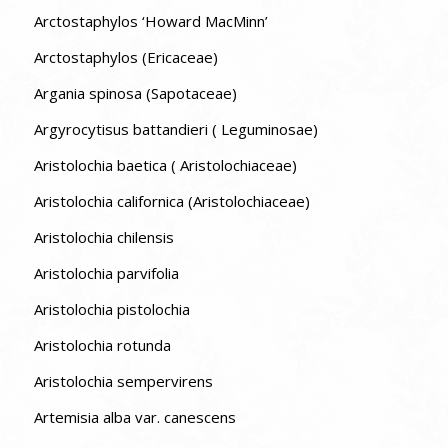
Arctostaphylos ‘Howard MacMinn’
Arctostaphylos (Ericaceae)
Argania spinosa (Sapotaceae)
Argyrocytisus battandieri ( Leguminosae)
Aristolochia baetica ( Aristolochiaceae)
Aristolochia californica (Aristolochiaceae)
Aristolochia chilensis
Aristolochia parvifolia
Aristolochia pistolochia
Aristolochia rotunda
Aristolochia sempervirens
Artemisia alba var. canescens