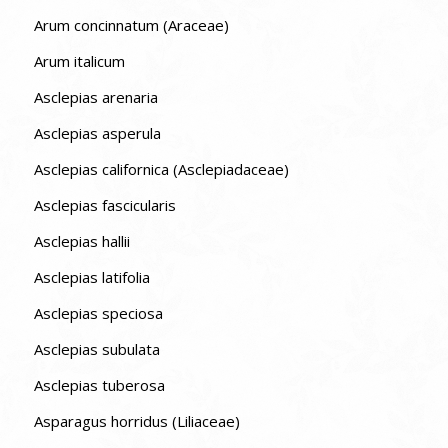
Arum concinnatum (Araceae)
Arum italicum
Asclepias arenaria
Asclepias asperula
Asclepias californica (Asclepiadaceae)
Asclepias fascicularis
Asclepias hallii
Asclepias latifolia
Asclepias speciosa
Asclepias subulata
Asclepias tuberosa
Asparagus horridus (Liliaceae)