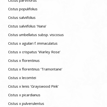
Cistus parviflorus
Cistus populifolius
Cistus salviifolius
Cistus salviifolius ‘Nana’
Cistus umbellatus subsp. viscosus
Cistus x aguilari f. immaculatus
Cistus x crispatus ‘Warley Rose’
Cistus x florentinus
Cistus x florentinus ‘Tramontane’
Cistus x lecomtei
Cistus x lenis ‘Grayswood Pink’
Cistus x picardianus
Cistus x pulverulentus