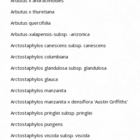
Arbutus x andrachnoides
Arbutus x thuretiana
Arbutus quercifolia
Arbutus-xalapensis-subsp. -arizonica
Arctostaphylos canescens subsp. canescens
Arctostaphylos columbiana
Arctostaphylos glandulosa subsp. glandulosa
Arctostaphylos glauca
Arctostaphylos manzanita
Arctostaphylos manzanita x densiflora ‘Austin Griffiths’
Arctostaphylos pringlei subsp. pringlei
Arctostaphylos pungens
Arctostaphylos viscida subsp. viscida