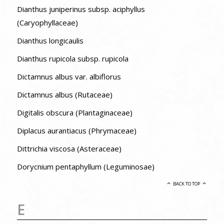
Dianthus juniperinus subsp. aciphyllus
(Caryophyllaceae)
Dianthus longicaulis
Dianthus rupicola subsp. rupicola
Dictamnus albus var. albiflorus
Dictamnus albus (Rutaceae)
Digitalis obscura (Plantaginaceae)
Diplacus aurantiacus (Phrymaceae)
Dittrichia viscosa (Asteraceae)
Dorycnium pentaphyllum (Leguminosae)
BACK TO TOP
E