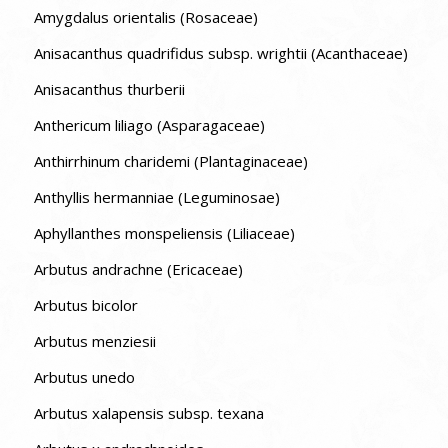
Amygdalus orientalis (Rosaceae)
Anisacanthus quadrifidus subsp. wrightii (Acanthaceae)
Anisacanthus thurberii
Anthericum liliago (Asparagaceae)
Anthirrhinum charidemi (Plantaginaceae)
Anthyllis hermanniae (Leguminosae)
Aphyllanthes monspeliensis (Liliaceae)
Arbutus andrachne (Ericaceae)
Arbutus bicolor
Arbutus menziesii
Arbutus unedo
Arbutus xalapensis subsp. texana