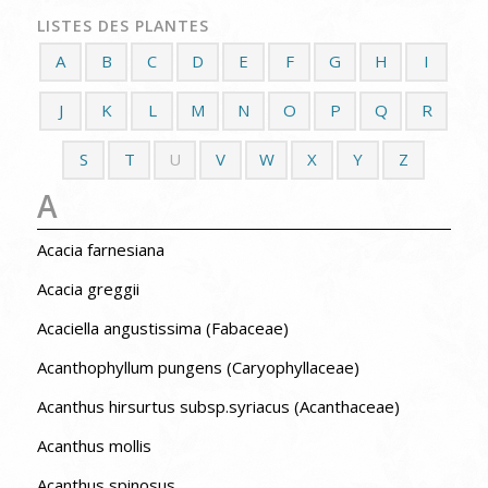
LISTES DES PLANTES
A
B
C
D
E
F
G
H
I
J
K
L
M
N
O
P
Q
R
S
T
U
V
W
X
Y
Z
A
Acacia farnesiana
Acacia greggii
Acaciella angustissima (Fabaceae)
Acanthophyllum pungens (Caryophyllaceae)
Acanthus hirsurtus subsp.syriacus (Acanthaceae)
Acanthus mollis
Acanthus spinosus