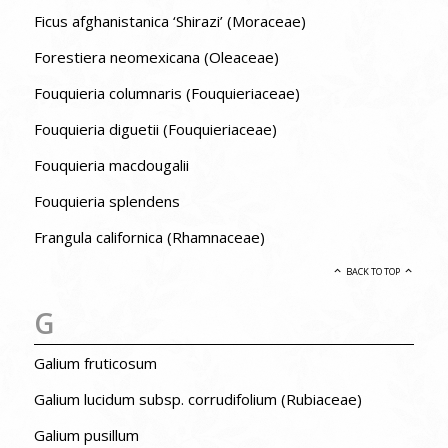
Ficus afghanistanica ‘Shirazi’ (Moraceae)
Forestiera neomexicana (Oleaceae)
Fouquieria columnaris (Fouquieriaceae)
Fouquieria diguetii (Fouquieriaceae)
Fouquieria macdougalii
Fouquieria splendens
Frangula californica (Rhamnaceae)
BACK TO TOP
G
Galium fruticosum
Galium lucidum subsp. corrudifolium (Rubiaceae)
Galium pusillum