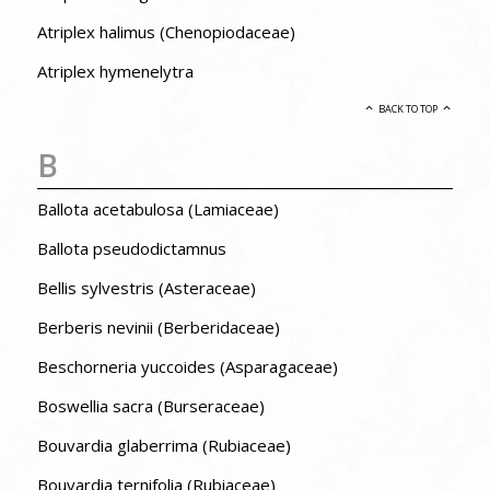
Atriplex halimus (Chenopiodaceae)
Atriplex hymenelytra
BACK TO TOP
B
Ballota acetabulosa (Lamiaceae)
Ballota pseudodictamnus
Bellis sylvestris (Asteraceae)
Berberis nevinii (Berberidaceae)
Beschorneria yuccoides (Asparagaceae)
Boswellia sacra (Burseraceae)
Bouvardia glaberrima (Rubiaceae)
Bouvardia ternifolia (Rubiaceae)