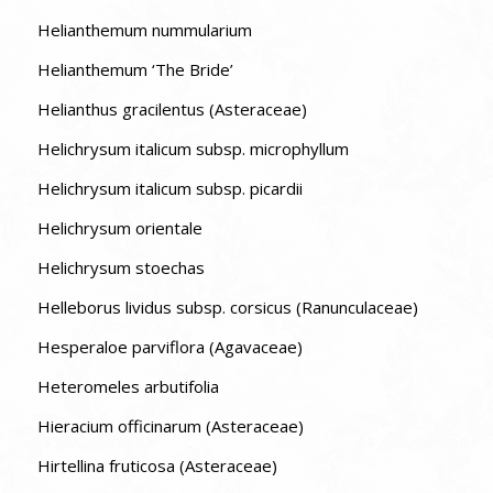
Helianthemum nummularium
Helianthemum ‘The Bride’
Helianthus gracilentus (Asteraceae)
Helichrysum italicum subsp. microphyllum
Helichrysum italicum subsp. picardii
Helichrysum orientale
Helichrysum stoechas
Helleborus lividus subsp. corsicus (Ranunculaceae)
Hesperaloe parviflora (Agavaceae)
Heteromeles arbutifolia
Hieracium officinarum (Asteraceae)
Hirtellina fruticosa (Asteraceae)