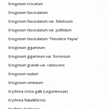
Eriogonum crocatum
Eriogonum fasciculatum
Eriogonum fasciculatum var. foliolosum
Eriogonum fasciculatum var. polifolium
Eriogonum fasciculatum ‘Theodore Payne’
Eriogonum giganteum
Eriogonum giganteum var. formosum
Eriogonum grande var. rubescens
Eriogonum nudum
Eriogonum vimineum
Erythrina crista-gallii (Leguminosae)
Erythrina flabelliformis
Erythrina herbacea