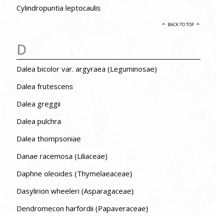
Cylindropuntia leptocaulis
BACK TO TOP
D
Dalea bicolor var. argyraea (Leguminosae)
Dalea frutescens
Dalea greggii
Dalea pulchra
Dalea thompsoniae
Danae racemosa (Liliaceae)
Daphne oleoides (Thymelaeaceae)
Dasylirion wheeleri (Asparagaceae)
Dendromecon harfordii (Papaveraceae)