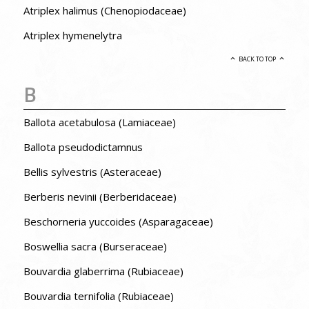
Atriplex halimus (Chenopiodaceae)
Atriplex hymenelytra
BACK TO TOP
B
Ballota acetabulosa (Lamiaceae)
Ballota pseudodictamnus
Bellis sylvestris (Asteraceae)
Berberis nevinii (Berberidaceae)
Beschorneria yuccoides (Asparagaceae)
Boswellia sacra (Burseraceae)
Bouvardia glaberrima (Rubiaceae)
Bouvardia ternifolia (Rubiaceae)