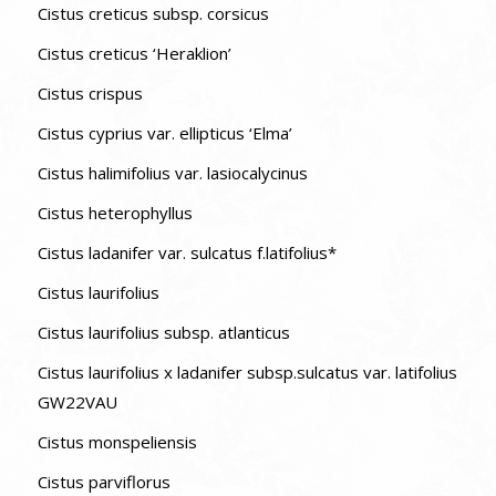
Cistus creticus subsp. corsicus
Cistus creticus ‘Heraklion’
Cistus crispus
Cistus cyprius var. ellipticus ‘Elma’
Cistus halimifolius var. lasiocalycinus
Cistus heterophyllus
Cistus ladanifer var. sulcatus f.latifolius*
Cistus laurifolius
Cistus laurifolius subsp. atlanticus
Cistus laurifolius x ladanifer subsp.sulcatus var. latifolius
GW22VAU
Cistus monspeliensis
Cistus parviflorus