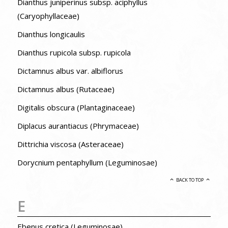
Dianthus juniperinus subsp. aciphyllus
(Caryophyllaceae)
Dianthus longicaulis
Dianthus rupicola subsp. rupicola
Dictamnus albus var. albiflorus
Dictamnus albus (Rutaceae)
Digitalis obscura (Plantaginaceae)
Diplacus aurantiacus (Phrymaceae)
Dittrichia viscosa (Asteraceae)
Dorycnium pentaphyllum (Leguminosae)
BACK TO TOP
E
Ebenus cretica (Leguminosae)