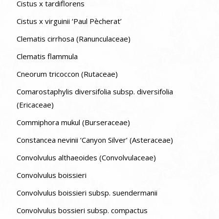
Cistus x tardiflorens
Cistus x virguinii ‘Paul Pècherat’
Clematis cirrhosa (Ranunculaceae)
Clematis flammula
Cneorum tricoccon (Rutaceae)
Comarostaphylis diversifolia subsp. diversifolia
(Ericaceae)
Commiphora mukul (Burseraceae)
Constancea nevinii ‘Canyon Silver’ (Asteraceae)
Convolvulus althaeoides (Convolvulaceae)
Convolvulus boissieri
Convolvulus boissieri subsp. suendermanii
Convolvulus bossieri subsp. compactus