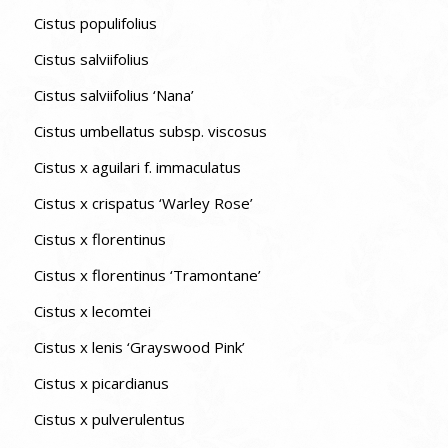
Cistus populifolius
Cistus salviifolius
Cistus salviifolius ‘Nana’
Cistus umbellatus subsp. viscosus
Cistus x aguilari f. immaculatus
Cistus x crispatus ‘Warley Rose’
Cistus x florentinus
Cistus x florentinus ‘Tramontane’
Cistus x lecomtei
Cistus x lenis ‘Grayswood Pink’
Cistus x picardianus
Cistus x pulverulentus