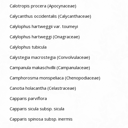
Calotropis procera (Apocynaceae)
Calycanthus occidentalis (Calycanthaceae)
Calylophus hartweggii var. toumeyi
Calylophus hartweggi (Onagraceae)
Calylophus tubicula
Calystegia macrostegia (Convolvulaceae)
Campanula makaschvillii (Campanulaceae)
Camphorosma monspeliaca (Chenopodiaceae)
Canotia holacantha (Celastraceae)
Capparis parviflora
Capparis sicula subsp. sicula
Capparis spinosa subsp. inermis