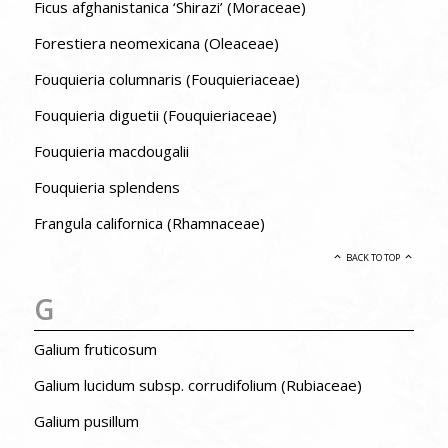
Ficus afghanistanica ‘Shirazi’ (Moraceae)
Forestiera neomexicana (Oleaceae)
Fouquieria columnaris (Fouquieriaceae)
Fouquieria diguetii (Fouquieriaceae)
Fouquieria macdougalii
Fouquieria splendens
Frangula californica (Rhamnaceae)
BACK TO TOP
G
Galium fruticosum
Galium lucidum subsp. corrudifolium (Rubiaceae)
Galium pusillum