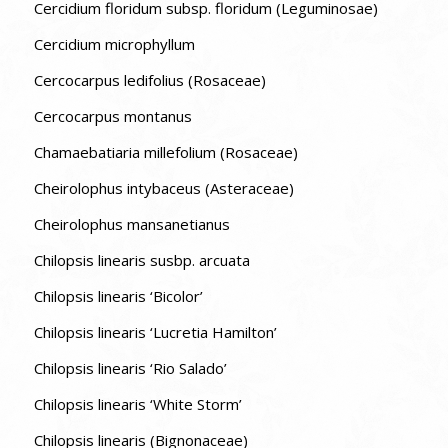
Cercidium floridum subsp. floridum (Leguminosae)
Cercidium microphyllum
Cercocarpus ledifolius (Rosaceae)
Cercocarpus montanus
Chamaebatiaria millefolium (Rosaceae)
Cheirolophus intybaceus (Asteraceae)
Cheirolophus mansanetianus
Chilopsis linearis susbp. arcuata
Chilopsis linearis ‘Bicolor’
Chilopsis linearis ‘Lucretia Hamilton’
Chilopsis linearis ‘Rio Salado’
Chilopsis linearis ‘White Storm’
Chilopsis linearis (Bignonaceae)