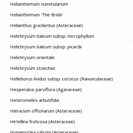
Helianthemum nummularium
Helianthemum ‘The Bride’
Helianthus gracilentus (Asteraceae)
Helichrysum italicum subsp. microphyllum
Helichrysum italicum subsp. picardii
Helichrysum orientale
Helichrysum stoechas
Helleborus lividus subsp. corsicus (Ranunculaceae)
Hesperaloe parviflora (Agavaceae)
Heteromeles arbutifolia
Hieracium officinarum (Asteraceae)
Hirtellina fruticosa (Asteraceae)
Hymenoclea salsola (Asteraceae)