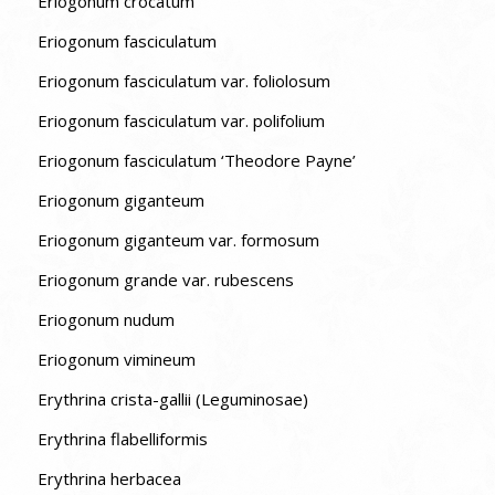
Eriogonum crocatum
Eriogonum fasciculatum
Eriogonum fasciculatum var. foliolosum
Eriogonum fasciculatum var. polifolium
Eriogonum fasciculatum ‘Theodore Payne’
Eriogonum giganteum
Eriogonum giganteum var. formosum
Eriogonum grande var. rubescens
Eriogonum nudum
Eriogonum vimineum
Erythrina crista-gallii (Leguminosae)
Erythrina flabelliformis
Erythrina herbacea