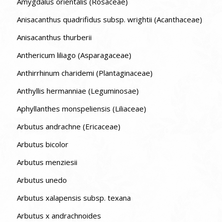
Amygdalus orientalis (Rosaceae)
Anisacanthus quadrifidus subsp. wrightii (Acanthaceae)
Anisacanthus thurberii
Anthericum liliago (Asparagaceae)
Anthirrhinum charidemi (Plantaginaceae)
Anthyllis hermanniae (Leguminosae)
Aphyllanthes monspeliensis (Liliaceae)
Arbutus andrachne (Ericaceae)
Arbutus bicolor
Arbutus menziesii
Arbutus unedo
Arbutus xalapensis subsp. texana
Arbutus x andrachnoides