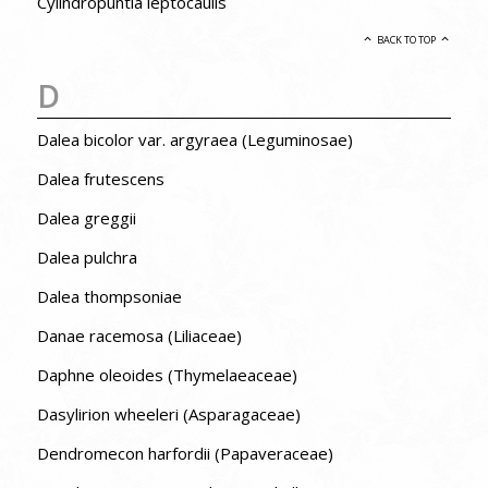
Cylindropuntia leptocaulis
BACK TO TOP
D
Dalea bicolor var. argyraea (Leguminosae)
Dalea frutescens
Dalea greggii
Dalea pulchra
Dalea thompsoniae
Danae racemosa (Liliaceae)
Daphne oleoides (Thymelaeaceae)
Dasylirion wheeleri (Asparagaceae)
Dendromecon harfordii (Papaveraceae)