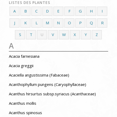
LISTES DES PLANTES
A
B
C
D
E
F
G
H
I
J
K
L
M
N
O
P
Q
R
S
T
U
V
W
X
Y
Z
A
Acacia farnesiana
Acacia greggii
Acaciella angustissima (Fabaceae)
Acanthophyllum pungens (Caryophyllaceae)
Acanthus hirsurtus subsp.syriacus (Acanthaceae)
Acanthus mollis
Acanthus spinosus