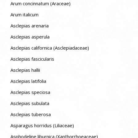
Arum concinnatum (Araceae)
Arum italicum
Asclepias arenaria
Asclepias asperula
Asclepias californica (Asclepiadaceae)
Asclepias fascicularis
Asclepias hallii
Asclepias latifolia
Asclepias speciosa
Asclepias subulata
Asclepias tuberosa
Asparagus horridus (Liliaceae)
Asphodeline liburnica (Xanthorrhoeaceae)