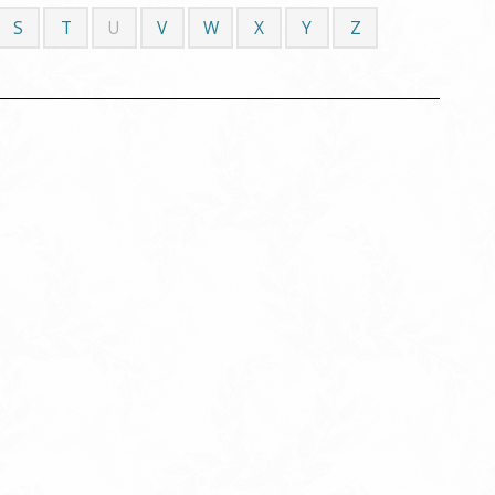
S
T
U
V
W
X
Y
Z