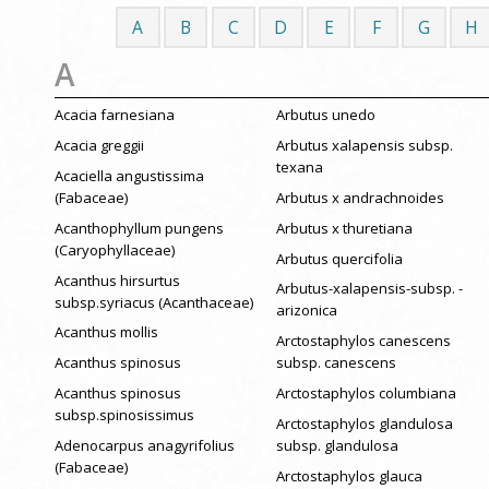
A
B
C
D
E
F
G
H
A
Acacia farnesiana
Arbutus unedo
Acacia greggii
Arbutus xalapensis subsp.
texana
Acaciella angustissima
(Fabaceae)
Arbutus x andrachnoides
Acanthophyllum pungens
Arbutus x thuretiana
(Caryophyllaceae)
Arbutus quercifolia
Acanthus hirsurtus
Arbutus-xalapensis-subsp. -
subsp.syriacus (Acanthaceae)
arizonica
Acanthus mollis
Arctostaphylos canescens
Acanthus spinosus
subsp. canescens
Acanthus spinosus
Arctostaphylos columbiana
subsp.spinosissimus
Arctostaphylos glandulosa
Adenocarpus anagyrifolius
subsp. glandulosa
(Fabaceae)
Arctostaphylos glauca