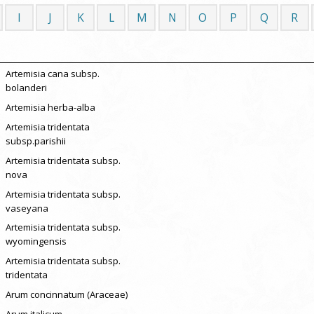
I
J
K
L
M
N
O
P
Q
R
Artemisia cana subsp.
bolanderi
Artemisia herba-alba
Artemisia tridentata
subsp.parishii
Artemisia tridentata subsp.
nova
Artemisia tridentata subsp.
vaseyana
Artemisia tridentata subsp.
wyomingensis
Artemisia tridentata subsp.
tridentata
Arum concinnatum (Araceae)
Arum italicum