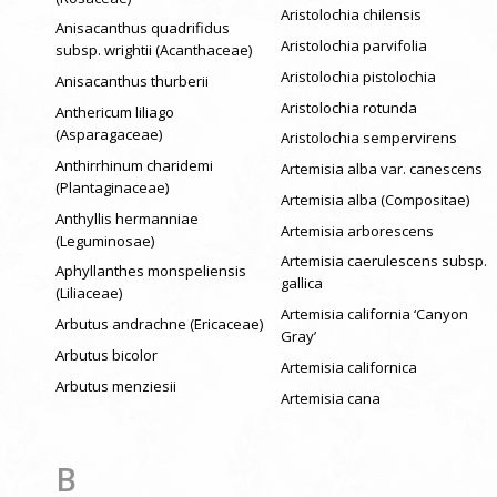
Aristolochia chilensis
Anisacanthus quadrifidus
Aristolochia parvifolia
subsp. wrightii (Acanthaceae)
Aristolochia pistolochia
Anisacanthus thurberii
Aristolochia rotunda
Anthericum liliago
(Asparagaceae)
Aristolochia sempervirens
Anthirrhinum charidemi
Artemisia alba var. canescens
(Plantaginaceae)
Artemisia alba (Compositae)
Anthyllis hermanniae
Artemisia arborescens
(Leguminosae)
Artemisia caerulescens subsp.
Aphyllanthes monspeliensis
gallica
(Liliaceae)
Artemisia california ‘Canyon
Arbutus andrachne (Ericaceae)
Gray’
Arbutus bicolor
Artemisia californica
Arbutus menziesii
Artemisia cana
B