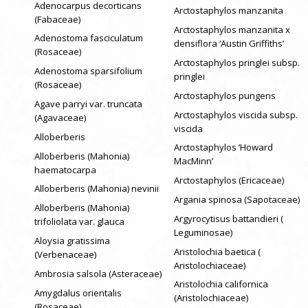
Adenocarpus decorticans
Arctostaphylos manzanita
(Fabaceae)
Arctostaphylos manzanita x
Adenostoma fasciculatum
densiflora ‘Austin Griffiths’
(Rosaceae)
Arctostaphylos pringlei subsp.
Adenostoma sparsifolium
pringlei
(Rosaceae)
Arctostaphylos pungens
Agave parryi var. truncata
Arctostaphylos viscida subsp.
(Agavaceae)
viscida
Alloberberis
Arctostaphylos ‘Howard
Alloberberis (Mahonia)
MacMinn’
haematocarpa
Arctostaphylos (Ericaceae)
Alloberberis (Mahonia) nevinii
Argania spinosa (Sapotaceae)
Alloberberis (Mahonia)
Argyrocytisus battandieri (
trifoliolata var. glauca
Leguminosae)
Aloysia gratissima
Aristolochia baetica (
(Verbenaceae)
Aristolochiaceae)
Ambrosia salsola (Asteraceae)
Aristolochia californica
Amygdalus orientalis
(Aristolochiaceae)
(Rosaceae)