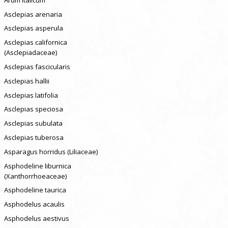
Asclepias arenaria
Asclepias asperula
Asclepias californica
(Asclepiadaceae)
Asclepias fascicularis
Asclepias hallii
Asclepias latifolia
Asclepias speciosa
Asclepias subulata
Asclepias tuberosa
Asparagus horridus (Liliaceae)
Asphodeline liburnica
(Xanthorrhoeaceae)
Asphodeline taurica
Asphodelus acaulis
Asphodelus aestivus