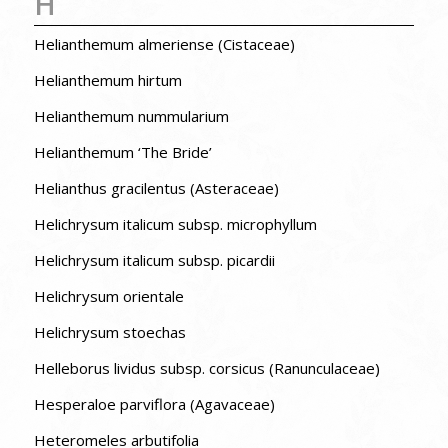
H
Helianthemum almeriense (Cistaceae)
Helianthemum hirtum
Helianthemum nummularium
Helianthemum ‘The Bride’
Helianthus gracilentus (Asteraceae)
Helichrysum italicum subsp. microphyllum
Helichrysum italicum subsp. picardii
Helichrysum orientale
Helichrysum stoechas
Helleborus lividus subsp. corsicus (Ranunculaceae)
Hesperaloe parviflora (Agavaceae)
Heteromeles arbutifolia