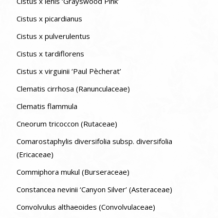
Cistus x lenis ‘Grayswood Pink’
Cistus x picardianus
Cistus x pulverulentus
Cistus x tardiflorens
Cistus x virguinii ‘Paul Pècherat’
Clematis cirrhosa (Ranunculaceae)
Clematis flammula
Cneorum tricoccon (Rutaceae)
Comarostaphylis diversifolia subsp. diversifolia
(Ericaceae)
Commiphora mukul (Burseraceae)
Constancea nevinii ‘Canyon Silver’ (Asteraceae)
Convolvulus althaeoides (Convolvulaceae)