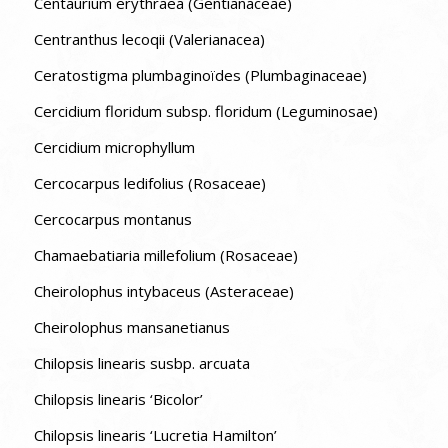
Centaurium erythraea (Gentianaceae)
Centranthus lecoqii (Valerianacea)
Ceratostigma plumbaginoïdes (Plumbaginaceae)
Cercidium floridum subsp. floridum (Leguminosae)
Cercidium microphyllum
Cercocarpus ledifolius (Rosaceae)
Cercocarpus montanus
Chamaebatiaria millefolium (Rosaceae)
Cheirolophus intybaceus (Asteraceae)
Cheirolophus mansanetianus
Chilopsis linearis susbp. arcuata
Chilopsis linearis ‘Bicolor’
Chilopsis linearis ‘Lucretia Hamilton’