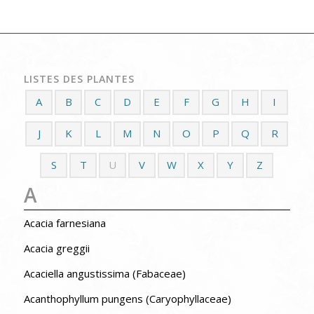
LISTES DES PLANTES
A
B
C
D
E
F
G
H
I
J
K
L
M
N
O
P
Q
R
S
T
U
V
W
X
Y
Z
A
Acacia farnesiana
Acacia greggii
Acaciella angustissima (Fabaceae)
Acanthophyllum pungens (Caryophyllaceae)