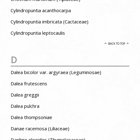
Cylindropuntia acanthocarpa
Cylindropuntia imbricata (Cactaceae)
Cylindropuntia leptocaulis
BACK TO TOP
D
Dalea bicolor var. argyraea (Leguminosae)
Dalea frutescens
Dalea greggii
Dalea pulchra
Dalea thompsoniae
Danae racemosa (Liliaceae)
Daphne oleoides (Thymelaeaceae)