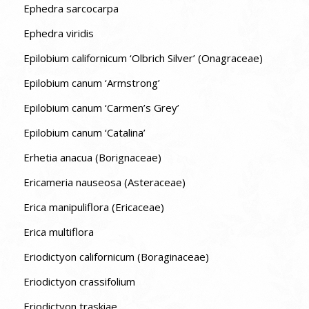
Ephedra sarcocarpa
Ephedra viridis
Epilobium californicum ‘Olbrich Silver’ (Onagraceae)
Epilobium canum ‘Armstrong’
Epilobium canum ‘Carmen’s Grey’
Epilobium canum ‘Catalina’
Erhetia anacua (Borignaceae)
Ericameria nauseosa (Asteraceae)
Erica manipuliflora (Ericaceae)
Erica multiflora
Eriodictyon californicum (Boraginaceae)
Eriodictyon crassifolium
Eriodictyon traskiae