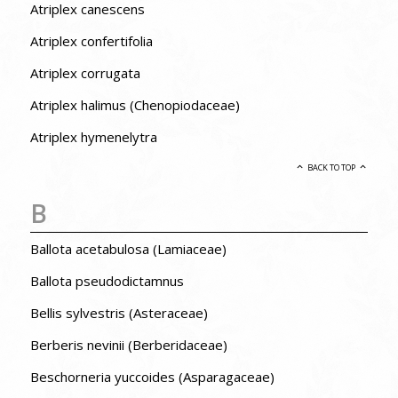
Atriplex canescens
Atriplex confertifolia
Atriplex corrugata
Atriplex halimus (Chenopiodaceae)
Atriplex hymenelytra
BACK TO TOP
B
Ballota acetabulosa (Lamiaceae)
Ballota pseudodictamnus
Bellis sylvestris (Asteraceae)
Berberis nevinii (Berberidaceae)
Beschorneria yuccoides (Asparagaceae)