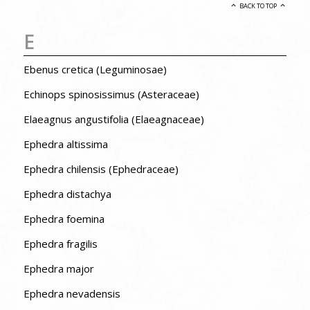
BACK TO TOP
E
Ebenus cretica (Leguminosae)
Echinops spinosissimus (Asteraceae)
Elaeagnus angustifolia (Elaeagnaceae)
Ephedra altissima
Ephedra chilensis (Ephedraceae)
Ephedra distachya
Ephedra foemina
Ephedra fragilis
Ephedra major
Ephedra nevadensis