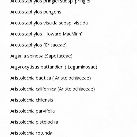
Arctostaphylos pringlei subsp. pringlei
Arctostaphylos pungens
Arctostaphylos viscida subsp. viscida
Arctostaphylos ‘Howard MacMinn’
Arctostaphylos (Ericaceae)
Argania spinosa (Sapotaceae)
Argyrocytisus battandieri ( Leguminosae)
Aristolochia baetica ( Aristolochiaceae)
Aristolochia californica (Aristolochiaceae)
Aristolochia chilensis
Aristolochia parvifolia
Aristolochia pistolochia
Aristolochia rotunda