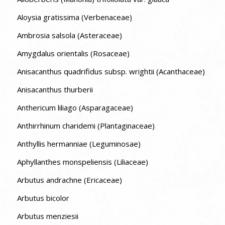
Aloysia gratissima (Verbenaceae)
Ambrosia salsola (Asteraceae)
Amygdalus orientalis (Rosaceae)
Anisacanthus quadrifidus subsp. wrightii (Acanthaceae)
Anisacanthus thurberii
Anthericum liliago (Asparagaceae)
Anthirrhinum charidemi (Plantaginaceae)
Anthyllis hermanniae (Leguminosae)
Aphyllanthes monspeliensis (Liliaceae)
Arbutus andrachne (Ericaceae)
Arbutus bicolor
Arbutus menziesii