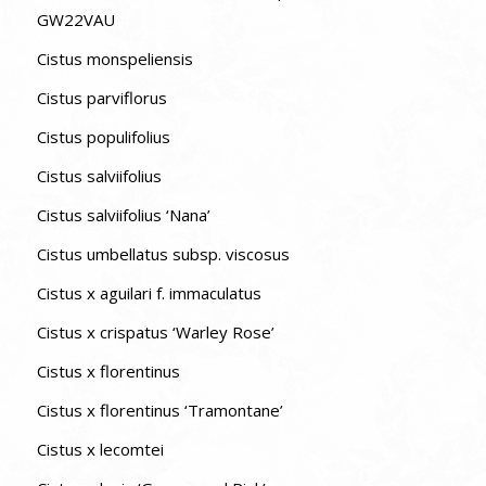
GW22VAU
Cistus monspeliensis
Cistus parviflorus
Cistus populifolius
Cistus salviifolius
Cistus salviifolius ‘Nana’
Cistus umbellatus subsp. viscosus
Cistus x aguilari f. immaculatus
Cistus x crispatus ‘Warley Rose’
Cistus x florentinus
Cistus x florentinus ‘Tramontane’
Cistus x lecomtei