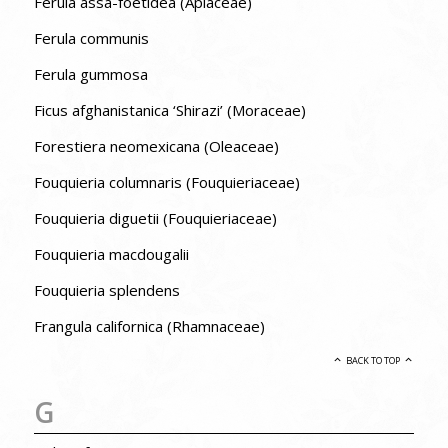
Ferula assa-foetidea (Apiaceae)
Ferula communis
Ferula gummosa
Ficus afghanistanica ‘Shirazi’ (Moraceae)
Forestiera neomexicana (Oleaceae)
Fouquieria columnaris (Fouquieriaceae)
Fouquieria diguetii (Fouquieriaceae)
Fouquieria macdougalii
Fouquieria splendens
Frangula californica (Rhamnaceae)
BACK TO TOP
G