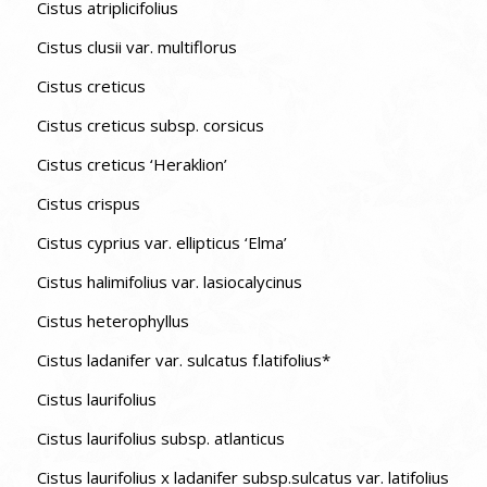
Cistus atriplicifolius
Cistus clusii var. multiflorus
Cistus creticus
Cistus creticus subsp. corsicus
Cistus creticus ‘Heraklion’
Cistus crispus
Cistus cyprius var. ellipticus ‘Elma’
Cistus halimifolius var. lasiocalycinus
Cistus heterophyllus
Cistus ladanifer var. sulcatus f.latifolius*
Cistus laurifolius
Cistus laurifolius subsp. atlanticus
Cistus laurifolius x ladanifer subsp.sulcatus var. latifolius