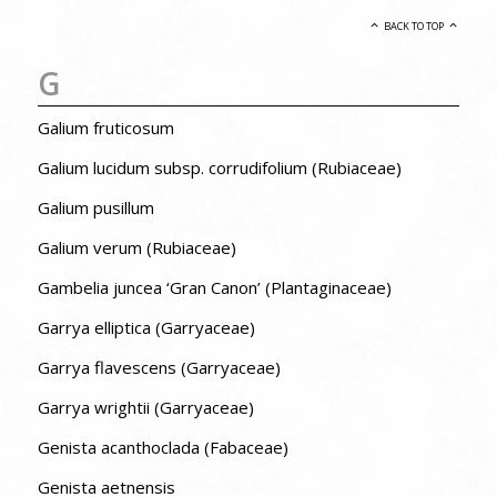
BACK TO TOP
G
Galium fruticosum
Galium lucidum subsp. corrudifolium (Rubiaceae)
Galium pusillum
Galium verum (Rubiaceae)
Gambelia juncea ‘Gran Canon’ (Plantaginaceae)
Garrya elliptica (Garryaceae)
Garrya flavescens (Garryaceae)
Garrya wrightii (Garryaceae)
Genista acanthoclada (Fabaceae)
Genista aetnensis