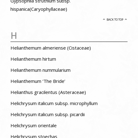
Gypsophila struthium subsp.
hispanica(Caryophyllaceae)
BACK TO TOP
H
Helianthemum almeriense (Cistaceae)
Helianthemum hirtum
Helianthemum nummularium
Helianthemum ‘The Bride’
Helianthus gracilentus (Asteraceae)
Helichrysum italicum subsp. microphyllum
Helichrysum italicum subsp. picardii
Helichrysum orientale
Helichrysum stoechas