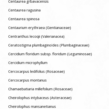
Centaurea grbavacensis
Centaurea ragusina
Centaurea spinosa
Centaurium erythraea (Gentianaceae)
Centranthus lecoqii (Valerianacea)
Ceratostigma plumbaginoïdes (Plumbaginaceae)
Cercidium floridum subsp. floridum (Leguminosae)
Cercidium microphyllum
Cercocarpus ledifolius (Rosaceae)
Cercocarpus montanus
Chamaebatiaria millefolium (Rosaceae)
Cheirolophus intybaceus (Asteraceae)
Cheirolophus mansanetianus