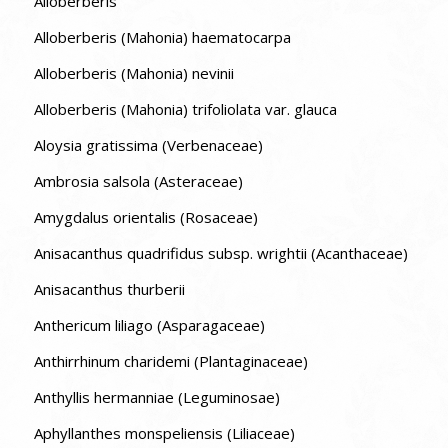
Alloberberis
Alloberberis (Mahonia) haematocarpa
Alloberberis (Mahonia) nevinii
Alloberberis (Mahonia) trifoliolata var. glauca
Aloysia gratissima (Verbenaceae)
Ambrosia salsola (Asteraceae)
Amygdalus orientalis (Rosaceae)
Anisacanthus quadrifidus subsp. wrightii (Acanthaceae)
Anisacanthus thurberii
Anthericum liliago (Asparagaceae)
Anthirrhinum charidemi (Plantaginaceae)
Anthyllis hermanniae (Leguminosae)
Aphyllanthes monspeliensis (Liliaceae)