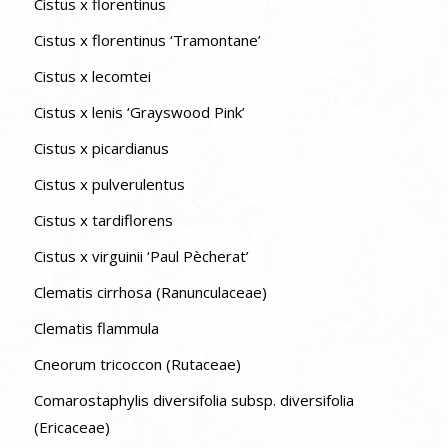
Cistus x florentinus
Cistus x florentinus ‘Tramontane’
Cistus x lecomtei
Cistus x lenis ‘Grayswood Pink’
Cistus x picardianus
Cistus x pulverulentus
Cistus x tardiflorens
Cistus x virguinii ‘Paul Pècherat’
Clematis cirrhosa (Ranunculaceae)
Clematis flammula
Cneorum tricoccon (Rutaceae)
Comarostaphylis diversifolia subsp. diversifolia
(Ericaceae)