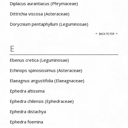
Diplacus aurantiacus (Phrymaceae)
Dittrichia viscosa (Asteraceae)
Dorycnium pentaphyllum (Leguminosae)
BACK TO TOP
E
Ebenus cretica (Leguminosae)
Echinops spinosissimus (Asteraceae)
Elaeagnus angustifolia (Elaeagnaceae)
Ephedra altissima
Ephedra chilensis (Ephedraceae)
Ephedra distachya
Ephedra foemina