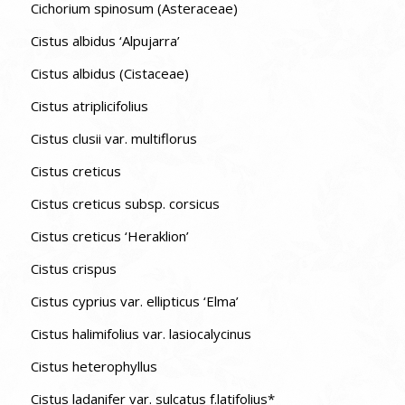
Cichorium spinosum (Asteraceae)
Cistus albidus ‘Alpujarra’
Cistus albidus (Cistaceae)
Cistus atriplicifolius
Cistus clusii var. multiflorus
Cistus creticus
Cistus creticus subsp. corsicus
Cistus creticus ‘Heraklion’
Cistus crispus
Cistus cyprius var. ellipticus ‘Elma’
Cistus halimifolius var. lasiocalycinus
Cistus heterophyllus
Cistus ladanifer var. sulcatus f.latifolius*