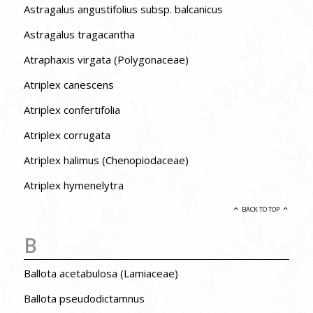
Astragalus angustifolius subsp. balcanicus
Astragalus tragacantha
Atraphaxis virgata (Polygonaceae)
Atriplex canescens
Atriplex confertifolia
Atriplex corrugata
Atriplex halimus (Chenopiodaceae)
Atriplex hymenelytra
BACK TO TOP
B
Ballota acetabulosa (Lamiaceae)
Ballota pseudodictamnus