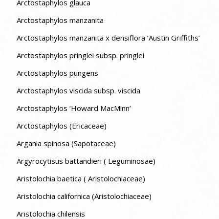
Arctostaphylos glauca
Arctostaphylos manzanita
Arctostaphylos manzanita x densiflora ‘Austin Griffiths’
Arctostaphylos pringlei subsp. pringlei
Arctostaphylos pungens
Arctostaphylos viscida subsp. viscida
Arctostaphylos ‘Howard MacMinn’
Arctostaphylos (Ericaceae)
Argania spinosa (Sapotaceae)
Argyrocytisus battandieri ( Leguminosae)
Aristolochia baetica ( Aristolochiaceae)
Aristolochia californica (Aristolochiaceae)
Aristolochia chilensis