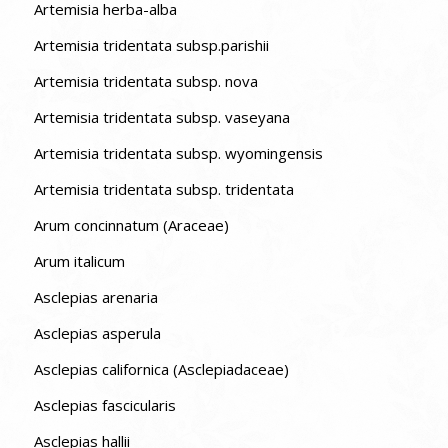
Artemisia herba-alba
Artemisia tridentata subsp.parishii
Artemisia tridentata subsp. nova
Artemisia tridentata subsp. vaseyana
Artemisia tridentata subsp. wyomingensis
Artemisia tridentata subsp. tridentata
Arum concinnatum (Araceae)
Arum italicum
Asclepias arenaria
Asclepias asperula
Asclepias californica (Asclepiadaceae)
Asclepias fascicularis
Asclepias hallii