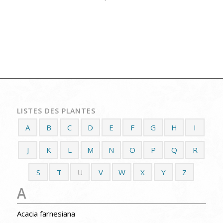
LISTES DES PLANTES
A
B
C
D
E
F
G
H
I
J
K
L
M
N
O
P
Q
R
S
T
U
V
W
X
Y
Z
A
Acacia farnesiana