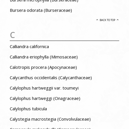
Bursera odorata (Burseraceae)
BACK TO TOP
C
Calliandra californica
Calliandra eriophylla (Mimosaceae)
Calotropis procera (Apocynaceae)
Calycanthus occidentalis (Calycanthaceae)
Calylophus hartweggii var. toumeyi
Calylophus hartweggi (Onagraceae)
Calylophus tubicula
Calystegia macrostegia (Convolvulaceae)