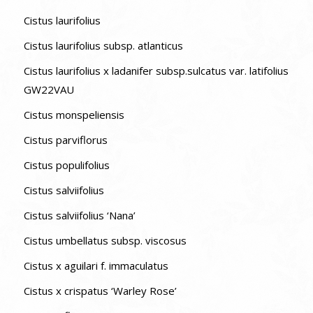
Cistus laurifolius
Cistus laurifolius subsp. atlanticus
Cistus laurifolius x ladanifer subsp.sulcatus var. latifolius
GW22VAU
Cistus monspeliensis
Cistus parviflorus
Cistus populifolius
Cistus salviifolius
Cistus salviifolius ‘Nana’
Cistus umbellatus subsp. viscosus
Cistus x aguilari f. immaculatus
Cistus x crispatus ‘Warley Rose’