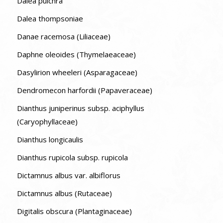
Dalea pulchra
Dalea thompsoniae
Danae racemosa (Liliaceae)
Daphne oleoides (Thymelaeaceae)
Dasylirion wheeleri (Asparagaceae)
Dendromecon harfordii (Papaveraceae)
Dianthus juniperinus subsp. aciphyllus
(Caryophyllaceae)
Dianthus longicaulis
Dianthus rupicola subsp. rupicola
Dictamnus albus var. albiflorus
Dictamnus albus (Rutaceae)
Digitalis obscura (Plantaginaceae)