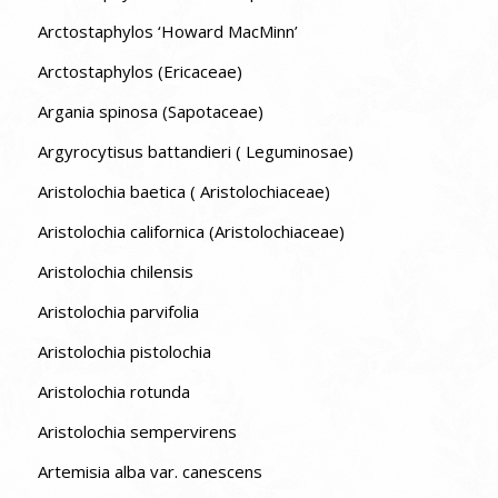
Arctostaphylos ‘Howard MacMinn’
Arctostaphylos (Ericaceae)
Argania spinosa (Sapotaceae)
Argyrocytisus battandieri ( Leguminosae)
Aristolochia baetica ( Aristolochiaceae)
Aristolochia californica (Aristolochiaceae)
Aristolochia chilensis
Aristolochia parvifolia
Aristolochia pistolochia
Aristolochia rotunda
Aristolochia sempervirens
Artemisia alba var. canescens