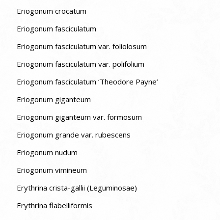
Eriogonum crocatum
Eriogonum fasciculatum
Eriogonum fasciculatum var. foliolosum
Eriogonum fasciculatum var. polifolium
Eriogonum fasciculatum ‘Theodore Payne’
Eriogonum giganteum
Eriogonum giganteum var. formosum
Eriogonum grande var. rubescens
Eriogonum nudum
Eriogonum vimineum
Erythrina crista-gallii (Leguminosae)
Erythrina flabelliformis