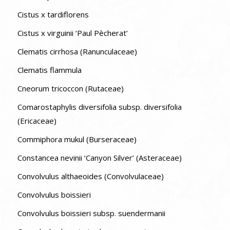
Cistus x tardiflorens
Cistus x virguinii ‘Paul Pècherat’
Clematis cirrhosa (Ranunculaceae)
Clematis flammula
Cneorum tricoccon (Rutaceae)
Comarostaphylis diversifolia subsp. diversifolia
(Ericaceae)
Commiphora mukul (Burseraceae)
Constancea nevinii ‘Canyon Silver’ (Asteraceae)
Convolvulus althaeoides (Convolvulaceae)
Convolvulus boissieri
Convolvulus boissieri subsp. suendermanii