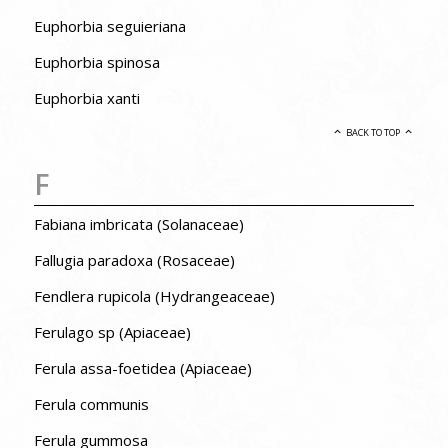
Euphorbia seguieriana
Euphorbia spinosa
Euphorbia xanti
BACK TO TOP
F
Fabiana imbricata (Solanaceae)
Fallugia paradoxa (Rosaceae)
Fendlera rupicola (Hydrangeaceae)
Ferulago sp (Apiaceae)
Ferula assa-foetidea (Apiaceae)
Ferula communis
Ferula gummosa