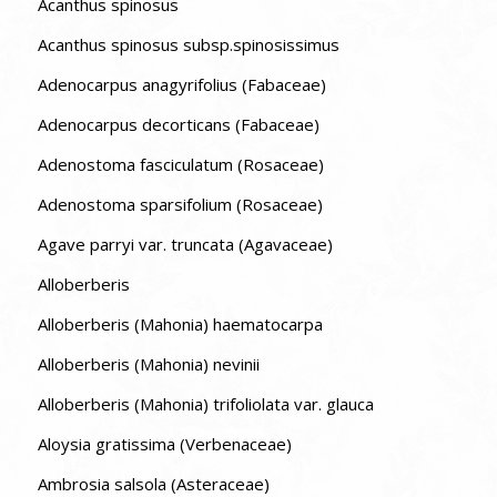
Acanthus spinosus
Acanthus spinosus subsp.spinosissimus
Adenocarpus anagyrifolius (Fabaceae)
Adenocarpus decorticans (Fabaceae)
Adenostoma fasciculatum (Rosaceae)
Adenostoma sparsifolium (Rosaceae)
Agave parryi var. truncata (Agavaceae)
Alloberberis
Alloberberis (Mahonia) haematocarpa
Alloberberis (Mahonia) nevinii
Alloberberis (Mahonia) trifoliolata var. glauca
Aloysia gratissima (Verbenaceae)
Ambrosia salsola (Asteraceae)