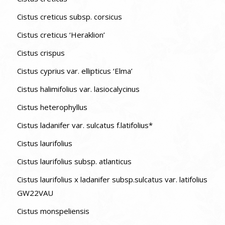
Cistus creticus subsp. corsicus
Cistus creticus ‘Heraklion’
Cistus crispus
Cistus cyprius var. ellipticus ‘Elma’
Cistus halimifolius var. lasiocalycinus
Cistus heterophyllus
Cistus ladanifer var. sulcatus f.latifolius*
Cistus laurifolius
Cistus laurifolius subsp. atlanticus
Cistus laurifolius x ladanifer subsp.sulcatus var. latifolius
GW22VAU
Cistus monspeliensis