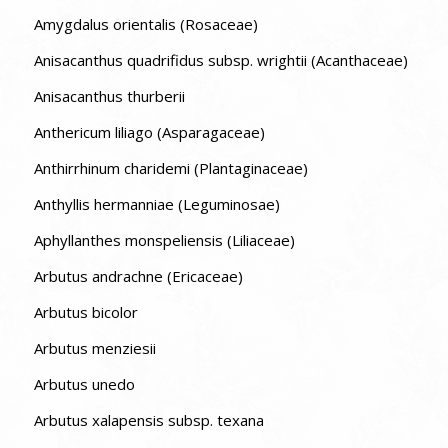
Amygdalus orientalis (Rosaceae)
Anisacanthus quadrifidus subsp. wrightii (Acanthaceae)
Anisacanthus thurberii
Anthericum liliago (Asparagaceae)
Anthirrhinum charidemi (Plantaginaceae)
Anthyllis hermanniae (Leguminosae)
Aphyllanthes monspeliensis (Liliaceae)
Arbutus andrachne (Ericaceae)
Arbutus bicolor
Arbutus menziesii
Arbutus unedo
Arbutus xalapensis subsp. texana