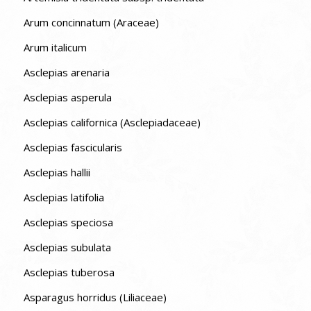
Arum concinnatum (Araceae)
Arum italicum
Asclepias arenaria
Asclepias asperula
Asclepias californica (Asclepiadaceae)
Asclepias fascicularis
Asclepias hallii
Asclepias latifolia
Asclepias speciosa
Asclepias subulata
Asclepias tuberosa
Asparagus horridus (Liliaceae)