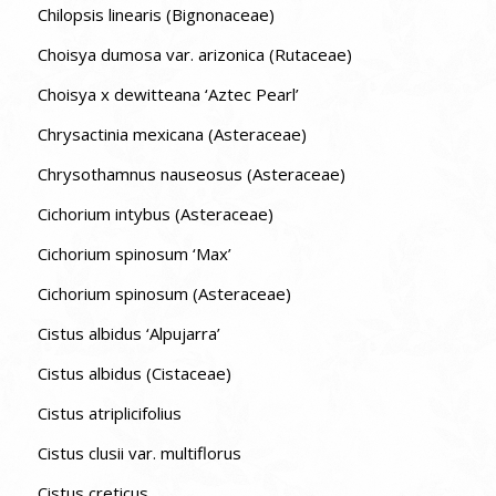
Chilopsis linearis (Bignonaceae)
Choisya dumosa var. arizonica (Rutaceae)
Choisya x dewitteana ‘Aztec Pearl’
Chrysactinia mexicana (Asteraceae)
Chrysothamnus nauseosus (Asteraceae)
Cichorium intybus (Asteraceae)
Cichorium spinosum ‘Max’
Cichorium spinosum (Asteraceae)
Cistus albidus ‘Alpujarra’
Cistus albidus (Cistaceae)
Cistus atriplicifolius
Cistus clusii var. multiflorus
Cistus creticus