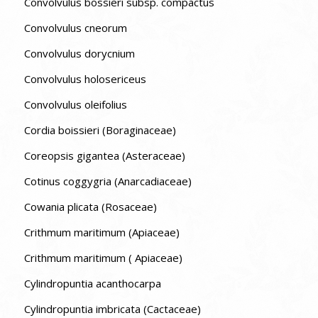
Convolvulus bossieri subsp. compactus
Convolvulus cneorum
Convolvulus dorycnium
Convolvulus holosericeus
Convolvulus oleifolius
Cordia boissieri (Boraginaceae)
Coreopsis gigantea (Asteraceae)
Cotinus coggygria (Anarcadiaceae)
Cowania plicata (Rosaceae)
Crithmum maritimum (Apiaceae)
Crithmum maritimum ( Apiaceae)
Cylindropuntia acanthocarpa
Cylindropuntia imbricata (Cactaceae)