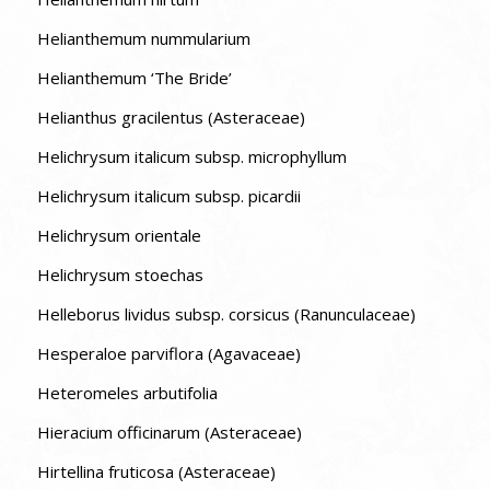
Helianthemum nummularium
Helianthemum ‘The Bride’
Helianthus gracilentus (Asteraceae)
Helichrysum italicum subsp. microphyllum
Helichrysum italicum subsp. picardii
Helichrysum orientale
Helichrysum stoechas
Helleborus lividus subsp. corsicus (Ranunculaceae)
Hesperaloe parviflora (Agavaceae)
Heteromeles arbutifolia
Hieracium officinarum (Asteraceae)
Hirtellina fruticosa (Asteraceae)