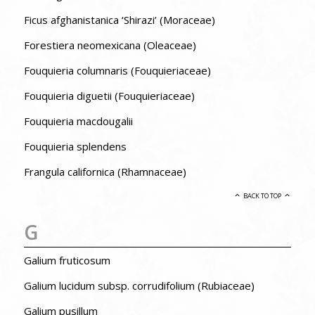
Ficus afghanistanica ‘Shirazi’ (Moraceae)
Forestiera neomexicana (Oleaceae)
Fouquieria columnaris (Fouquieriaceae)
Fouquieria diguetii (Fouquieriaceae)
Fouquieria macdougalii
Fouquieria splendens
Frangula californica (Rhamnaceae)
BACK TO TOP
G
Galium fruticosum
Galium lucidum subsp. corrudifolium (Rubiaceae)
Galium pusillum