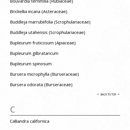
Bouvardia ternifolia (Rubiaceae)
Brickellia incana (Asteraceae)
Buddleja marrubiifolia (Scrophulariaceae)
Buddleja utahensis (Scrophulariaceae)
Bupleurum fruticosum (Apiaceae)
Bupleurum gilbrataricum
Bupleurum spinosum
Bursera microphylla (Burseraceae)
Bursera odorata (Burseraceae)
BACK TO TOP
C
Calliandra californica