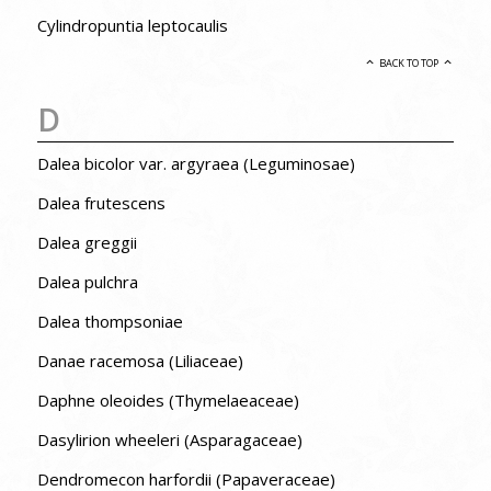
Cylindropuntia leptocaulis
BACK TO TOP
D
Dalea bicolor var. argyraea (Leguminosae)
Dalea frutescens
Dalea greggii
Dalea pulchra
Dalea thompsoniae
Danae racemosa (Liliaceae)
Daphne oleoides (Thymelaeaceae)
Dasylirion wheeleri (Asparagaceae)
Dendromecon harfordii (Papaveraceae)