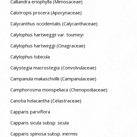
Calliandra eriophylla (Mimosaceae)
Calotropis procera (Apocynaceae)
Calycanthus occidentalis (Calycanthaceae)
Calylophus hartweggii var. toumeyi
Calylophus hartweggi (Onagraceae)
Calylophus tubicula
Calystegia macrostegia (Convolvulaceae)
Campanula makaschvillii (Campanulaceae)
Camphorosma monspeliaca (Chenopodiaceae)
Canotia holacantha (Celastraceae)
Capparis parviflora
Capparis sicula subsp. sicula
Capparis spinosa subsp. inermis