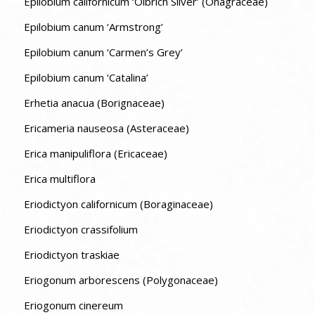
Epilobium californicum ‘Olbrich Silver’ (Onagraceae)
Epilobium canum ‘Armstrong’
Epilobium canum ‘Carmen’s Grey’
Epilobium canum ‘Catalina’
Erhetia anacua (Borignaceae)
Ericameria nauseosa (Asteraceae)
Erica manipuliflora (Ericaceae)
Erica multiflora
Eriodictyon californicum (Boraginaceae)
Eriodictyon crassifolium
Eriodictyon traskiae
Eriogonum arborescens (Polygonaceae)
Eriogonum cinereum