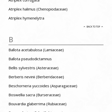
Atriplex corrugata
Atriplex halimus (Chenopiodaceae)
Atriplex hymenelytra
BACK TO TOP
B
Ballota acetabulosa (Lamiaceae)
Ballota pseudodictamnus
Bellis sylvestris (Asteraceae)
Berberis nevinii (Berberidaceae)
Beschorneria yuccoides (Asparagaceae)
Boswellia sacra (Burseraceae)
Bouvardia glaberrima (Rubiaceae)