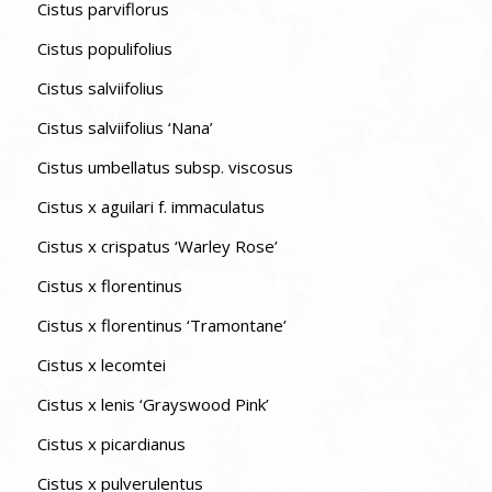
Cistus parviflorus
Cistus populifolius
Cistus salviifolius
Cistus salviifolius ‘Nana’
Cistus umbellatus subsp. viscosus
Cistus x aguilari f. immaculatus
Cistus x crispatus ‘Warley Rose’
Cistus x florentinus
Cistus x florentinus ‘Tramontane’
Cistus x lecomtei
Cistus x lenis ‘Grayswood Pink’
Cistus x picardianus
Cistus x pulverulentus