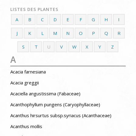
LISTES DES PLANTES
A
B
C
D
E
F
G
H
I
J
K
L
M
N
O
P
Q
R
S
T
U
V
W
X
Y
Z
A
Acacia farnesiana
Acacia greggii
Acaciella angustissima (Fabaceae)
Acanthophyllum pungens (Caryophyllaceae)
Acanthus hirsurtus subsp.syriacus (Acanthaceae)
Acanthus mollis