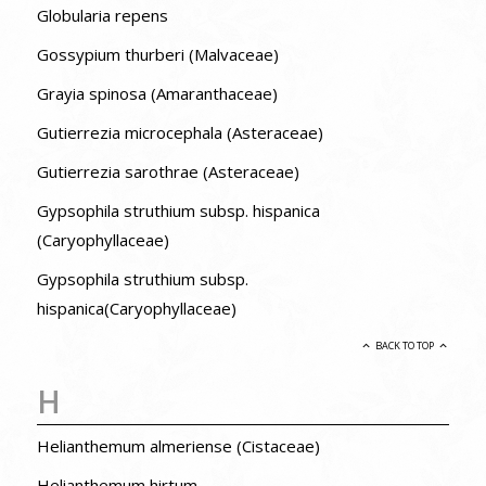
Globularia repens
Gossypium thurberi (Malvaceae)
Grayia spinosa (Amaranthaceae)
Gutierrezia microcephala (Asteraceae)
Gutierrezia sarothrae (Asteraceae)
Gypsophila struthium subsp. hispanica
(Caryophyllaceae)
Gypsophila struthium subsp.
hispanica(Caryophyllaceae)
BACK TO TOP
H
Helianthemum almeriense (Cistaceae)
Helianthemum hirtum