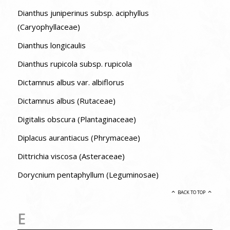
Dianthus juniperinus subsp. aciphyllus
(Caryophyllaceae)
Dianthus longicaulis
Dianthus rupicola subsp. rupicola
Dictamnus albus var. albiflorus
Dictamnus albus (Rutaceae)
Digitalis obscura (Plantaginaceae)
Diplacus aurantiacus (Phrymaceae)
Dittrichia viscosa (Asteraceae)
Dorycnium pentaphyllum (Leguminosae)
BACK TO TOP
E