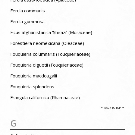
Ferula communis
Ferula gummosa
Ficus afghanistanica ‘Shirazi’ (Moraceae)
Forestiera neomexicana (Oleaceae)
Fouquieria columnaris (Fouquieriaceae)
Fouquieria diguetii (Fouquieriaceae)
Fouquieria macdougalii
Fouquieria splendens
Frangula californica (Rhamnaceae)
BACK TO TOP
G