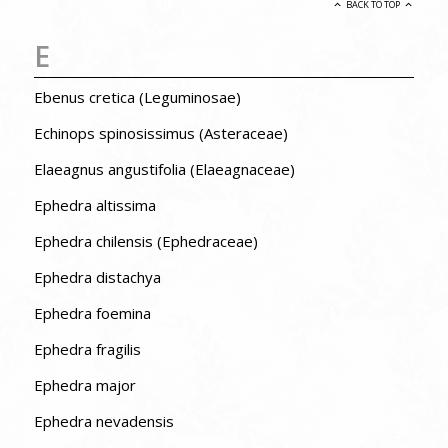
BACK TO TOP
E
Ebenus cretica (Leguminosae)
Echinops spinosissimus (Asteraceae)
Elaeagnus angustifolia (Elaeagnaceae)
Ephedra altissima
Ephedra chilensis (Ephedraceae)
Ephedra distachya
Ephedra foemina
Ephedra fragilis
Ephedra major
Ephedra nevadensis