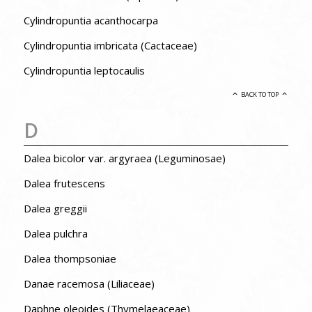
Cylindropuntia acanthocarpa
Cylindropuntia imbricata (Cactaceae)
Cylindropuntia leptocaulis
BACK TO TOP
D
Dalea bicolor var. argyraea (Leguminosae)
Dalea frutescens
Dalea greggii
Dalea pulchra
Dalea thompsoniae
Danae racemosa (Liliaceae)
Daphne oleoides (Thymelaeaceae)