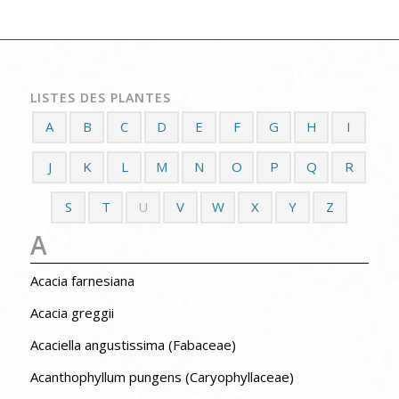
LISTES DES PLANTES
A
B
C
D
E
F
G
H
I
J
K
L
M
N
O
P
Q
R
S
T
U
V
W
X
Y
Z
A
Acacia farnesiana
Acacia greggii
Acaciella angustissima (Fabaceae)
Acanthophyllum pungens (Caryophyllaceae)