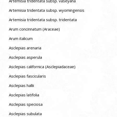
Artemisia tridentata subsp. vaseyana
Artemisia tridentata subsp. wyomingensis
Artemisia tridentata subsp. tridentata
Arum concinnatum (Araceae)
Arum italicum
Asclepias arenaria
Asclepias asperula
Asclepias californica (Asclepiadaceae)
Asclepias fascicularis
Asclepias hallii
Asclepias latifolia
Asclepias speciosa
Asclepias subulata