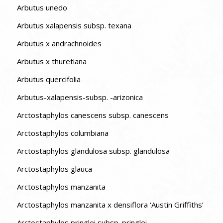
Arbutus unedo
Arbutus xalapensis subsp. texana
Arbutus x andrachnoides
Arbutus x thuretiana
Arbutus quercifolia
Arbutus-xalapensis-subsp. -arizonica
Arctostaphylos canescens subsp. canescens
Arctostaphylos columbiana
Arctostaphylos glandulosa subsp. glandulosa
Arctostaphylos glauca
Arctostaphylos manzanita
Arctostaphylos manzanita x densiflora ‘Austin Griffiths’
Arctostaphylos pringlei subsp. pringlei