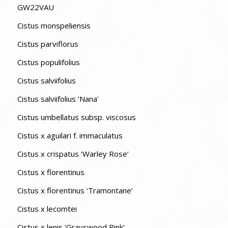
GW22VAU
Cistus monspeliensis
Cistus parviflorus
Cistus populifolius
Cistus salviifolius
Cistus salviifolius ‘Nana’
Cistus umbellatus subsp. viscosus
Cistus x aguilari f. immaculatus
Cistus x crispatus ‘Warley Rose’
Cistus x florentinus
Cistus x florentinus ‘Tramontane’
Cistus x lecomtei
Cistus x lenis ‘Grayswood Pink’