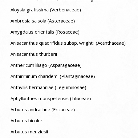
Aloysia gratissima (Verbenaceae)
Ambrosia salsola (Asteraceae)
Amygdalus orientalis (Rosaceae)
Anisacanthus quadrifidus subsp. wrightii (Acanthaceae)
Anisacanthus thurberii
Anthericum liliago (Asparagaceae)
Anthirrhinum charidemi (Plantaginaceae)
Anthyllis hermanniae (Leguminosae)
Aphyllanthes monspeliensis (Liliaceae)
Arbutus andrachne (Ericaceae)
Arbutus bicolor
Arbutus menziesii