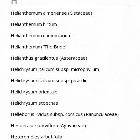
H
Helianthemum almeriense (Cistaceae)
Helianthemum hirtum
Helianthemum nummularium
Helianthemum ‘The Bride’
Helianthus gracilentus (Asteraceae)
Helichrysum italicum subsp. microphyllum
Helichrysum italicum subsp. picardii
Helichrysum orientale
Helichrysum stoechas
Helleborus lividus subsp. corsicus (Ranunculaceae)
Hesperaloe parviflora (Agavaceae)
Heteromeles arbutifolia