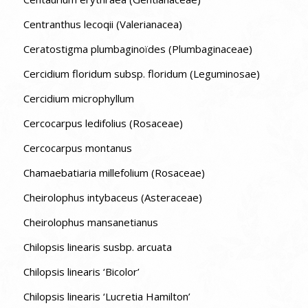
Centranthus lecoqii (Valerianacea)
Ceratostigma plumbaginoïdes (Plumbaginaceae)
Cercidium floridum subsp. floridum (Leguminosae)
Cercidium microphyllum
Cercocarpus ledifolius (Rosaceae)
Cercocarpus montanus
Chamaebatiaria millefolium (Rosaceae)
Cheirolophus intybaceus (Asteraceae)
Cheirolophus mansanetianus
Chilopsis linearis susbp. arcuata
Chilopsis linearis ‘Bicolor’
Chilopsis linearis ‘Lucretia Hamilton’