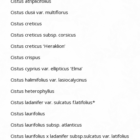
Cistus atriplicifolius
Cistus clusii var. multiflorus
Cistus creticus
Cistus creticus subsp. corsicus
Cistus creticus ‘Heraklion’
Cistus crispus
Cistus cyprius var. ellipticus ‘Elma’
Cistus halimifolius var. lasiocalycinus
Cistus heterophyllus
Cistus ladanifer var. sulcatus f.latifolius*
Cistus laurifolius
Cistus laurifolius subsp. atlanticus
Cistus laurifolius x ladanifer subsp.sulcatus var. latifolius