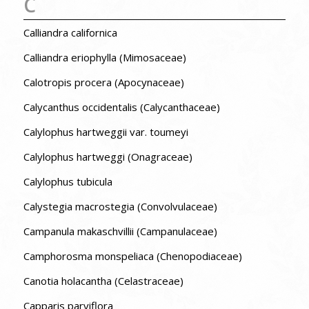
C
Calliandra californica
Calliandra eriophylla (Mimosaceae)
Calotropis procera (Apocynaceae)
Calycanthus occidentalis (Calycanthaceae)
Calylophus hartweggii var. toumeyi
Calylophus hartweggi (Onagraceae)
Calylophus tubicula
Calystegia macrostegia (Convolvulaceae)
Campanula makaschvillii (Campanulaceae)
Camphorosma monspeliaca (Chenopodiaceae)
Canotia holacantha (Celastraceae)
Capparis parviflora