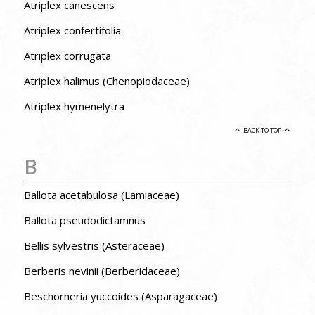
Atriplex canescens
Atriplex confertifolia
Atriplex corrugata
Atriplex halimus (Chenopiodaceae)
Atriplex hymenelytra
BACK TO TOP
B
Ballota acetabulosa (Lamiaceae)
Ballota pseudodictamnus
Bellis sylvestris (Asteraceae)
Berberis nevinii (Berberidaceae)
Beschorneria yuccoides (Asparagaceae)