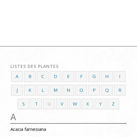
LISTES DES PLANTES
A
B
C
D
E
F
G
H
I
J
K
L
M
N
O
P
Q
R
S
T
U
V
W
X
Y
Z
A
Acacia farnesiana