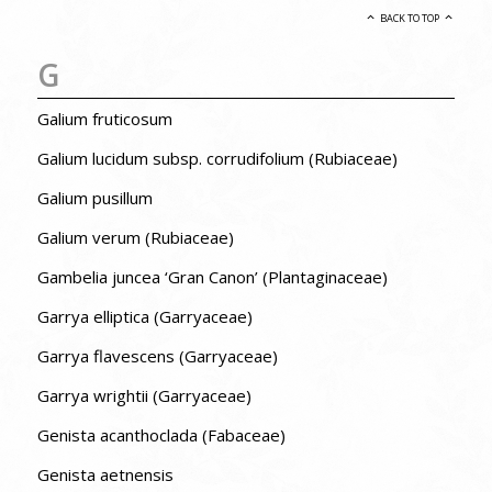
BACK TO TOP
G
Galium fruticosum
Galium lucidum subsp. corrudifolium (Rubiaceae)
Galium pusillum
Galium verum (Rubiaceae)
Gambelia juncea ‘Gran Canon’ (Plantaginaceae)
Garrya elliptica (Garryaceae)
Garrya flavescens (Garryaceae)
Garrya wrightii (Garryaceae)
Genista acanthoclada (Fabaceae)
Genista aetnensis