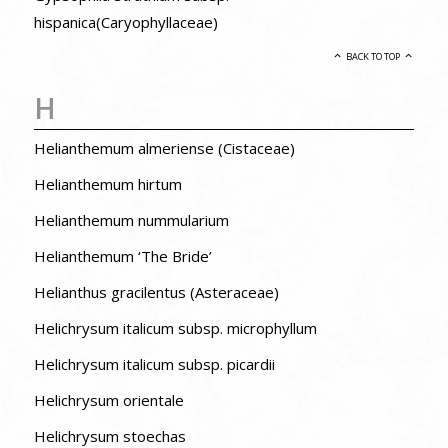
hispanica(Caryophyllaceae)
BACK TO TOP
H
Helianthemum almeriense (Cistaceae)
Helianthemum hirtum
Helianthemum nummularium
Helianthemum ‘The Bride’
Helianthus gracilentus (Asteraceae)
Helichrysum italicum subsp. microphyllum
Helichrysum italicum subsp. picardii
Helichrysum orientale
Helichrysum stoechas