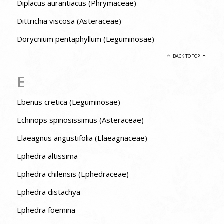
Diplacus aurantiacus (Phrymaceae)
Dittrichia viscosa (Asteraceae)
Dorycnium pentaphyllum (Leguminosae)
BACK TO TOP
E
Ebenus cretica (Leguminosae)
Echinops spinosissimus (Asteraceae)
Elaeagnus angustifolia (Elaeagnaceae)
Ephedra altissima
Ephedra chilensis (Ephedraceae)
Ephedra distachya
Ephedra foemina