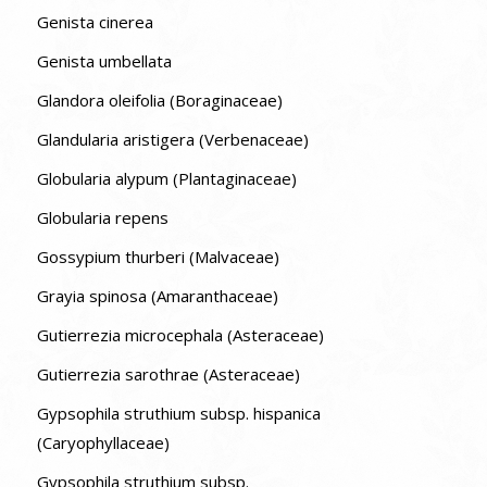
Genista cinerea
Genista umbellata
Glandora oleifolia (Boraginaceae)
Glandularia aristigera (Verbenaceae)
Globularia alypum (Plantaginaceae)
Globularia repens
Gossypium thurberi (Malvaceae)
Grayia spinosa (Amaranthaceae)
Gutierrezia microcephala (Asteraceae)
Gutierrezia sarothrae (Asteraceae)
Gypsophila struthium subsp. hispanica
(Caryophyllaceae)
Gypsophila struthium subsp.