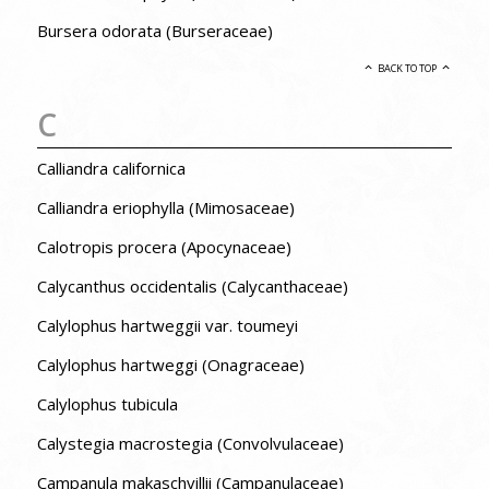
Bursera odorata (Burseraceae)
BACK TO TOP
C
Calliandra californica
Calliandra eriophylla (Mimosaceae)
Calotropis procera (Apocynaceae)
Calycanthus occidentalis (Calycanthaceae)
Calylophus hartweggii var. toumeyi
Calylophus hartweggi (Onagraceae)
Calylophus tubicula
Calystegia macrostegia (Convolvulaceae)
Campanula makaschvillii (Campanulaceae)