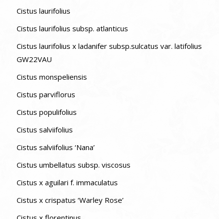
Cistus laurifolius
Cistus laurifolius subsp. atlanticus
Cistus laurifolius x ladanifer subsp.sulcatus var. latifolius
GW22VAU
Cistus monspeliensis
Cistus parviflorus
Cistus populifolius
Cistus salviifolius
Cistus salviifolius ‘Nana’
Cistus umbellatus subsp. viscosus
Cistus x aguilari f. immaculatus
Cistus x crispatus ‘Warley Rose’
Cistus x florentinus