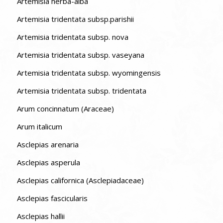
Artemisia herba-alba
Artemisia tridentata subsp.parishii
Artemisia tridentata subsp. nova
Artemisia tridentata subsp. vaseyana
Artemisia tridentata subsp. wyomingensis
Artemisia tridentata subsp. tridentata
Arum concinnatum (Araceae)
Arum italicum
Asclepias arenaria
Asclepias asperula
Asclepias californica (Asclepiadaceae)
Asclepias fascicularis
Asclepias hallii