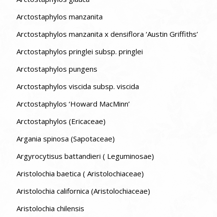
Arctostaphylos manzanita
Arctostaphylos manzanita x densiflora ‘Austin Griffiths’
Arctostaphylos pringlei subsp. pringlei
Arctostaphylos pungens
Arctostaphylos viscida subsp. viscida
Arctostaphylos ‘Howard MacMinn’
Arctostaphylos (Ericaceae)
Argania spinosa (Sapotaceae)
Argyrocytisus battandieri ( Leguminosae)
Aristolochia baetica ( Aristolochiaceae)
Aristolochia californica (Aristolochiaceae)
Aristolochia chilensis