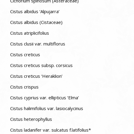
Cichorium spinosum (Asteraceae)
Cistus albidus ‘Alpujarra’
Cistus albidus (Cistaceae)
Cistus atriplicifolius
Cistus clusii var. multiflorus
Cistus creticus
Cistus creticus subsp. corsicus
Cistus creticus ‘Heraklion’
Cistus crispus
Cistus cyprius var. ellipticus ‘Elma’
Cistus halimifolius var. lasiocalycinus
Cistus heterophyllus
Cistus ladanifer var. sulcatus f.latifolius*