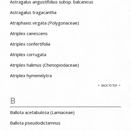
Astragalus angustifolius subsp. balcanicus
Astragalus tragacantha
Atraphaxis virgata (Polygonaceae)
Atriplex canescens
Atriplex confertifolia
Atriplex corrugata
Atriplex halimus (Chenopiodaceae)
Atriplex hymenelytra
BACK TO TOP
B
Ballota acetabulosa (Lamiaceae)
Ballota pseudodictamnus