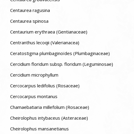
Centaurea ragusina
Centaurea spinosa
Centaurium erythraea (Gentianaceae)
Centranthus lecoqii (Valerianacea)
Ceratostigma plumbaginoïdes (Plumbaginaceae)
Cercidium floridum subsp. floridum (Leguminosae)
Cercidium microphyllum
Cercocarpus ledifolius (Rosaceae)
Cercocarpus montanus
Chamaebatiaria millefolium (Rosaceae)
Cheirolophus intybaceus (Asteraceae)
Cheirolophus mansanetianus