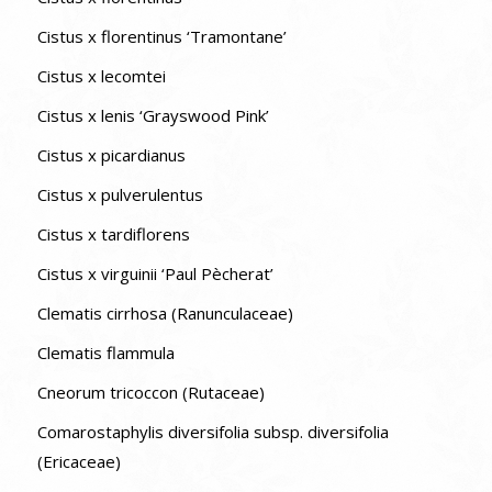
Cistus x florentinus ‘Tramontane’
Cistus x lecomtei
Cistus x lenis ‘Grayswood Pink’
Cistus x picardianus
Cistus x pulverulentus
Cistus x tardiflorens
Cistus x virguinii ‘Paul Pècherat’
Clematis cirrhosa (Ranunculaceae)
Clematis flammula
Cneorum tricoccon (Rutaceae)
Comarostaphylis diversifolia subsp. diversifolia
(Ericaceae)