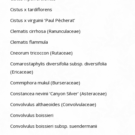
Cistus x tardiflorens
Cistus x virguinii ‘Paul Pècherat’
Clematis cirrhosa (Ranunculaceae)
Clematis flammula
Cneorum tricoccon (Rutaceae)
Comarostaphylis diversifolia subsp. diversifolia
(Ericaceae)
Commiphora mukul (Burseraceae)
Constancea nevinii ‘Canyon Silver’ (Asteraceae)
Convolvulus althaeoides (Convolvulaceae)
Convolvulus boissieri
Convolvulus boissieri subsp. suendermanii