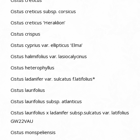
Cistus creticus
Cistus creticus subsp. corsicus
Cistus creticus ‘Heraklion’
Cistus crispus
Cistus cyprius var. ellipticus ‘Elma’
Cistus halimifolius var. lasiocalycinus
Cistus heterophyllus
Cistus ladanifer var. sulcatus f.latifolius*
Cistus laurifolius
Cistus laurifolius subsp. atlanticus
Cistus laurifolius x ladanifer subsp.sulcatus var. latifolius
GW22VAU
Cistus monspeliensis