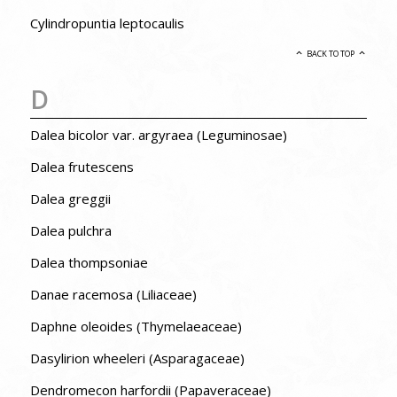
Cylindropuntia leptocaulis
BACK TO TOP
D
Dalea bicolor var. argyraea (Leguminosae)
Dalea frutescens
Dalea greggii
Dalea pulchra
Dalea thompsoniae
Danae racemosa (Liliaceae)
Daphne oleoides (Thymelaeaceae)
Dasylirion wheeleri (Asparagaceae)
Dendromecon harfordii (Papaveraceae)