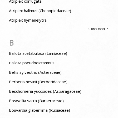
Atriplex corrugata
Atriplex halimus (Chenopiodaceae)
Atriplex hymenelytra
BACK TO TOP
B
Ballota acetabulosa (Lamiaceae)
Ballota pseudodictamnus
Bellis sylvestris (Asteraceae)
Berberis nevinii (Berberidaceae)
Beschorneria yuccoides (Asparagaceae)
Boswellia sacra (Burseraceae)
Bouvardia glaberrima (Rubiaceae)