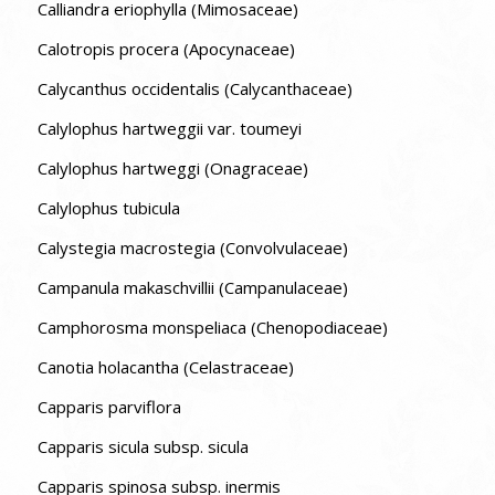
Calliandra eriophylla (Mimosaceae)
Calotropis procera (Apocynaceae)
Calycanthus occidentalis (Calycanthaceae)
Calylophus hartweggii var. toumeyi
Calylophus hartweggi (Onagraceae)
Calylophus tubicula
Calystegia macrostegia (Convolvulaceae)
Campanula makaschvillii (Campanulaceae)
Camphorosma monspeliaca (Chenopodiaceae)
Canotia holacantha (Celastraceae)
Capparis parviflora
Capparis sicula subsp. sicula
Capparis spinosa subsp. inermis