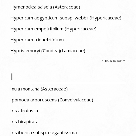
Hymenoclea salsola (Asteraceae)
Hypericum aegypticum subsp. webbii (Hypericaceae)
Hypericum empetrifolium (Hypericaceae)
Hypericum triquetrifolium
Hyptis emoryi (Condea)(Lamiaceae)
BACK TO TOP
I
Inula montana (Asteraceae)
Ipomoea arborescens (Convolvulaceae)
Iris atrofusca
Iris bicapitata
Iris iberica subsp. elegantissima