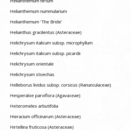
Helianthemum hirtum
Helianthemum nummularium
Helianthemum ‘The Bride’
Helianthus gracilentus (Asteraceae)
Helichrysum italicum subsp. microphyllum
Helichrysum italicum subsp. picardii
Helichrysum orientale
Helichrysum stoechas
Helleborus lividus subsp. corsicus (Ranunculaceae)
Hesperaloe parviflora (Agavaceae)
Heteromeles arbutifolia
Hieracium officinarum (Asteraceae)
Hirtellina fruticosa (Asteraceae)