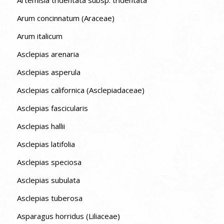
Arum concinnatum (Araceae)
Arum italicum
Asclepias arenaria
Asclepias asperula
Asclepias californica (Asclepiadaceae)
Asclepias fascicularis
Asclepias hallii
Asclepias latifolia
Asclepias speciosa
Asclepias subulata
Asclepias tuberosa
Asparagus horridus (Liliaceae)