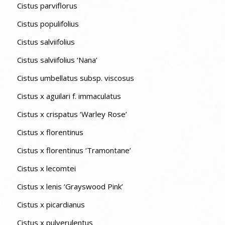
Cistus parviflorus
Cistus populifolius
Cistus salviifolius
Cistus salviifolius ‘Nana’
Cistus umbellatus subsp. viscosus
Cistus x aguilari f. immaculatus
Cistus x crispatus ‘Warley Rose’
Cistus x florentinus
Cistus x florentinus ‘Tramontane’
Cistus x lecomtei
Cistus x lenis ‘Grayswood Pink’
Cistus x picardianus
Cistus x pulverulentus