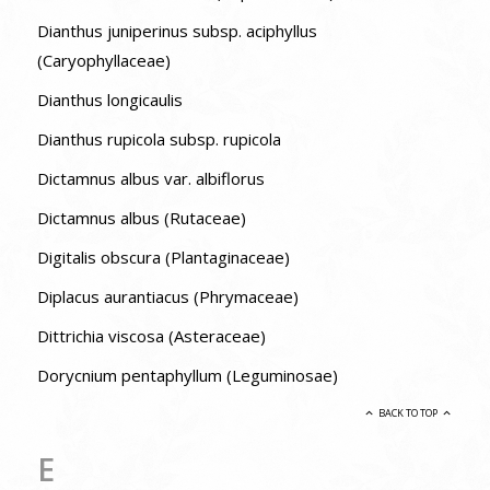
Dianthus juniperinus subsp. aciphyllus
(Caryophyllaceae)
Dianthus longicaulis
Dianthus rupicola subsp. rupicola
Dictamnus albus var. albiflorus
Dictamnus albus (Rutaceae)
Digitalis obscura (Plantaginaceae)
Diplacus aurantiacus (Phrymaceae)
Dittrichia viscosa (Asteraceae)
Dorycnium pentaphyllum (Leguminosae)
BACK TO TOP
E