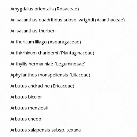
Amygdalus orientalis (Rosaceae)
Anisacanthus quadrifidus subsp. wrightii (Acanthaceae)
Anisacanthus thurberii
Anthericum liliago (Asparagaceae)
Anthirrhinum charidemi (Plantaginaceae)
Anthyllis hermanniae (Leguminosae)
Aphyllanthes monspeliensis (Liliaceae)
Arbutus andrachne (Ericaceae)
Arbutus bicolor
Arbutus menziesii
Arbutus unedo
Arbutus xalapensis subsp. texana