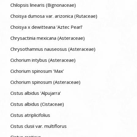
Chilopsis linearis (Bignonaceae)
Choisya dumosa var. arizonica (Rutaceae)
Choisya x dewitteana ‘Aztec Pearl’
Chrysactinia mexicana (Asteraceae)
Chrysothamnus nauseosus (Asteraceae)
Cichorium intybus (Asteraceae)
Cichorium spinosum ‘Max’
Cichorium spinosum (Asteraceae)
Cistus albidus ‘Alpujarra’
Cistus albidus (Cistaceae)
Cistus atriplicifolius
Cistus clusii var. multiflorus