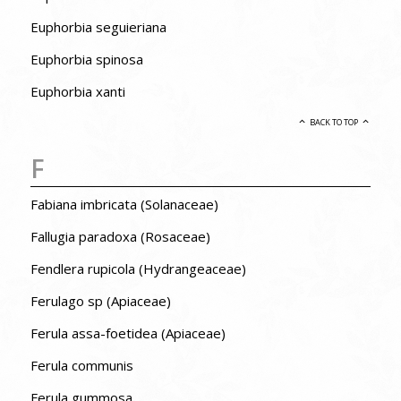
Euphorbia seguieriana
Euphorbia spinosa
Euphorbia xanti
BACK TO TOP
F
Fabiana imbricata (Solanaceae)
Fallugia paradoxa (Rosaceae)
Fendlera rupicola (Hydrangeaceae)
Ferulago sp (Apiaceae)
Ferula assa-foetidea (Apiaceae)
Ferula communis
Ferula gummosa