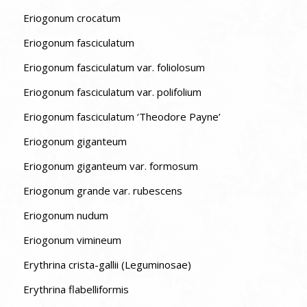
Eriogonum crocatum
Eriogonum fasciculatum
Eriogonum fasciculatum var. foliolosum
Eriogonum fasciculatum var. polifolium
Eriogonum fasciculatum ‘Theodore Payne’
Eriogonum giganteum
Eriogonum giganteum var. formosum
Eriogonum grande var. rubescens
Eriogonum nudum
Eriogonum vimineum
Erythrina crista-gallii (Leguminosae)
Erythrina flabelliformis