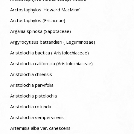
Arctostaphylos ‘Howard MacMinn’
Arctostaphylos (Ericaceae)
Argania spinosa (Sapotaceae)
Argyrocytisus battandieri ( Leguminosae)
Aristolochia baetica ( Aristolochiaceae)
Aristolochia californica (Aristolochiaceae)
Aristolochia chilensis
Aristolochia parvifolia
Aristolochia pistolochia
Aristolochia rotunda
Aristolochia sempervirens
Artemisia alba var. canescens