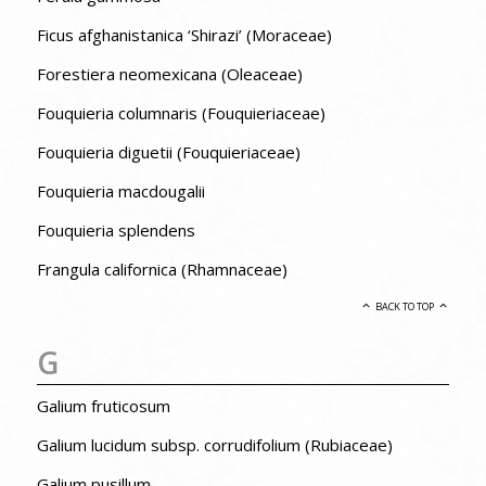
Ficus afghanistanica ‘Shirazi’ (Moraceae)
Forestiera neomexicana (Oleaceae)
Fouquieria columnaris (Fouquieriaceae)
Fouquieria diguetii (Fouquieriaceae)
Fouquieria macdougalii
Fouquieria splendens
Frangula californica (Rhamnaceae)
BACK TO TOP
G
Galium fruticosum
Galium lucidum subsp. corrudifolium (Rubiaceae)
Galium pusillum