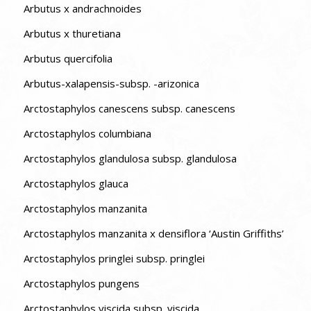
Arbutus x andrachnoides
Arbutus x thuretiana
Arbutus quercifolia
Arbutus-xalapensis-subsp. -arizonica
Arctostaphylos canescens subsp. canescens
Arctostaphylos columbiana
Arctostaphylos glandulosa subsp. glandulosa
Arctostaphylos glauca
Arctostaphylos manzanita
Arctostaphylos manzanita x densiflora ‘Austin Griffiths’
Arctostaphylos pringlei subsp. pringlei
Arctostaphylos pungens
Arctostaphylos viscida subsp. viscida