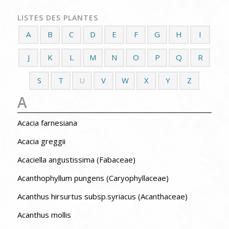
LISTES DES PLANTES
A
B
C
D
E
F
G
H
I
J
K
L
M
N
O
P
Q
R
S
T
U
V
W
X
Y
Z
A
Acacia farnesiana
Acacia greggii
Acaciella angustissima (Fabaceae)
Acanthophyllum pungens (Caryophyllaceae)
Acanthus hirsurtus subsp.syriacus (Acanthaceae)
Acanthus mollis