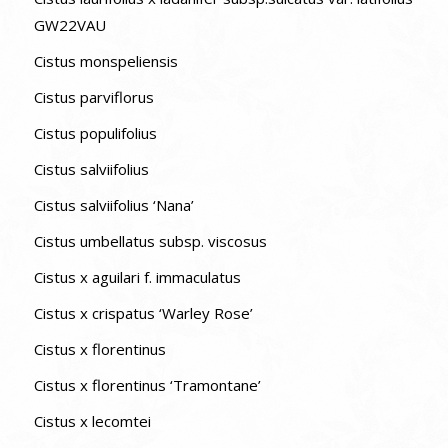
GW22VAU
Cistus monspeliensis
Cistus parviflorus
Cistus populifolius
Cistus salviifolius
Cistus salviifolius ‘Nana’
Cistus umbellatus subsp. viscosus
Cistus x aguilari f. immaculatus
Cistus x crispatus ‘Warley Rose’
Cistus x florentinus
Cistus x florentinus ‘Tramontane’
Cistus x lecomtei