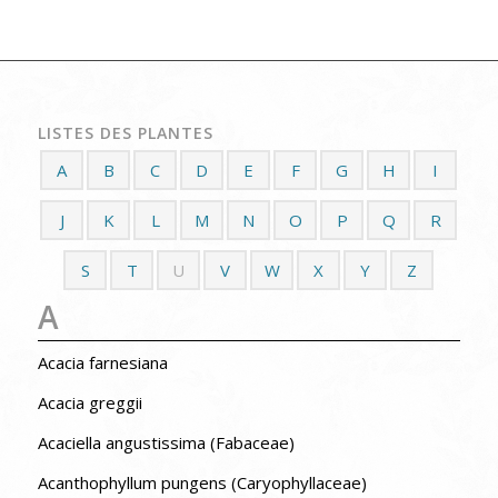
LISTES DES PLANTES
A
B
C
D
E
F
G
H
I
J
K
L
M
N
O
P
Q
R
S
T
U
V
W
X
Y
Z
A
Acacia farnesiana
Acacia greggii
Acaciella angustissima (Fabaceae)
Acanthophyllum pungens (Caryophyllaceae)