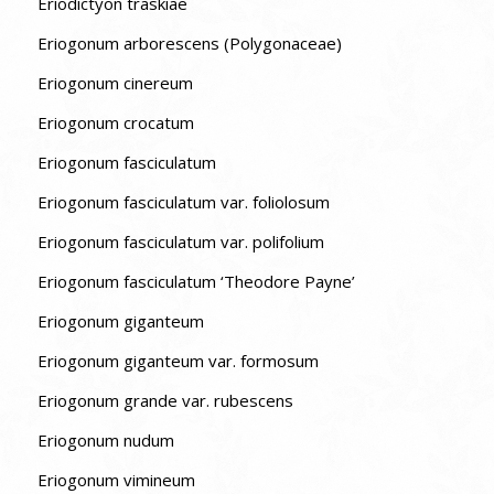
Eriodictyon traskiae
Eriogonum arborescens (Polygonaceae)
Eriogonum cinereum
Eriogonum crocatum
Eriogonum fasciculatum
Eriogonum fasciculatum var. foliolosum
Eriogonum fasciculatum var. polifolium
Eriogonum fasciculatum ‘Theodore Payne’
Eriogonum giganteum
Eriogonum giganteum var. formosum
Eriogonum grande var. rubescens
Eriogonum nudum
Eriogonum vimineum