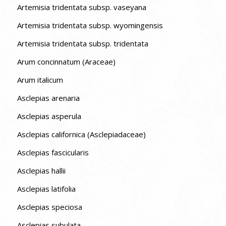
Artemisia tridentata subsp. vaseyana
Artemisia tridentata subsp. wyomingensis
Artemisia tridentata subsp. tridentata
Arum concinnatum (Araceae)
Arum italicum
Asclepias arenaria
Asclepias asperula
Asclepias californica (Asclepiadaceae)
Asclepias fascicularis
Asclepias hallii
Asclepias latifolia
Asclepias speciosa
Asclepias subulata