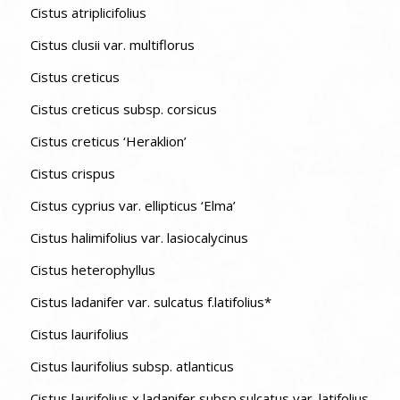
Cistus atriplicifolius
Cistus clusii var. multiflorus
Cistus creticus
Cistus creticus subsp. corsicus
Cistus creticus ‘Heraklion’
Cistus crispus
Cistus cyprius var. ellipticus ‘Elma’
Cistus halimifolius var. lasiocalycinus
Cistus heterophyllus
Cistus ladanifer var. sulcatus f.latifolius*
Cistus laurifolius
Cistus laurifolius subsp. atlanticus
Cistus laurifolius x ladanifer subsp.sulcatus var. latifolius