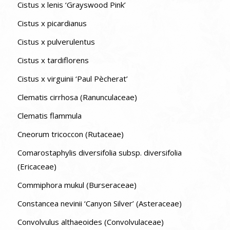
Cistus x lenis ‘Grayswood Pink’
Cistus x picardianus
Cistus x pulverulentus
Cistus x tardiflorens
Cistus x virguinii ‘Paul Pècherat’
Clematis cirrhosa (Ranunculaceae)
Clematis flammula
Cneorum tricoccon (Rutaceae)
Comarostaphylis diversifolia subsp. diversifolia
(Ericaceae)
Commiphora mukul (Burseraceae)
Constancea nevinii ‘Canyon Silver’ (Asteraceae)
Convolvulus althaeoides (Convolvulaceae)