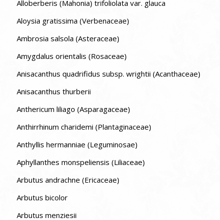
Alloberberis (Mahonia) trifoliolata var. glauca
Aloysia gratissima (Verbenaceae)
Ambrosia salsola (Asteraceae)
Amygdalus orientalis (Rosaceae)
Anisacanthus quadrifidus subsp. wrightii (Acanthaceae)
Anisacanthus thurberii
Anthericum liliago (Asparagaceae)
Anthirrhinum charidemi (Plantaginaceae)
Anthyllis hermanniae (Leguminosae)
Aphyllanthes monspeliensis (Liliaceae)
Arbutus andrachne (Ericaceae)
Arbutus bicolor
Arbutus menziesii