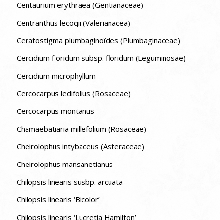
Centaurium erythraea (Gentianaceae)
Centranthus lecoqii (Valerianacea)
Ceratostigma plumbaginoïdes (Plumbaginaceae)
Cercidium floridum subsp. floridum (Leguminosae)
Cercidium microphyllum
Cercocarpus ledifolius (Rosaceae)
Cercocarpus montanus
Chamaebatiaria millefolium (Rosaceae)
Cheirolophus intybaceus (Asteraceae)
Cheirolophus mansanetianus
Chilopsis linearis susbp. arcuata
Chilopsis linearis ‘Bicolor’
Chilopsis linearis ‘Lucretia Hamilton’