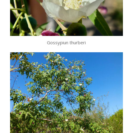
Gossypiun thurberi