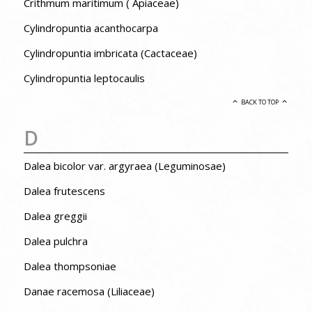
Crithmum maritimum ( Apiaceae)
Cylindropuntia acanthocarpa
Cylindropuntia imbricata (Cactaceae)
Cylindropuntia leptocaulis
BACK TO TOP
D
Dalea bicolor var. argyraea (Leguminosae)
Dalea frutescens
Dalea greggii
Dalea pulchra
Dalea thompsoniae
Danae racemosa (Liliaceae)