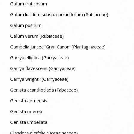
Galium fruticosum
Galium lucidum subsp. corrudifolium (Rubiaceae)
Galium pusillum
Galium verum (Rubiaceae)
Gambelia juncea ‘Gran Canon’ (Plantaginaceae)
Garrya elliptica (Garryaceae)
Garrya flavescens (Garryaceae)
Garrya wrightii (Garryaceae)
Genista acanthoclada (Fabaceae)
Genista aetnensis
Genista cinerea
Genista umbellata
Glandora oleifolia (Boraginaceae)