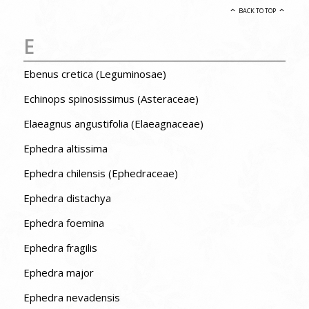
BACK TO TOP
E
Ebenus cretica (Leguminosae)
Echinops spinosissimus (Asteraceae)
Elaeagnus angustifolia (Elaeagnaceae)
Ephedra altissima
Ephedra chilensis (Ephedraceae)
Ephedra distachya
Ephedra foemina
Ephedra fragilis
Ephedra major
Ephedra nevadensis