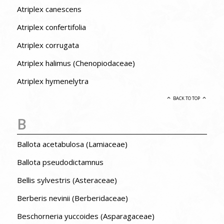
Atriplex canescens
Atriplex confertifolia
Atriplex corrugata
Atriplex halimus (Chenopiodaceae)
Atriplex hymenelytra
BACK TO TOP
B
Ballota acetabulosa (Lamiaceae)
Ballota pseudodictamnus
Bellis sylvestris (Asteraceae)
Berberis nevinii (Berberidaceae)
Beschorneria yuccoides (Asparagaceae)