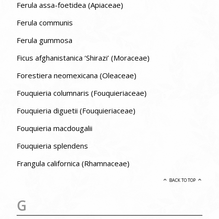
Ferula assa-foetidea (Apiaceae)
Ferula communis
Ferula gummosa
Ficus afghanistanica ‘Shirazi’ (Moraceae)
Forestiera neomexicana (Oleaceae)
Fouquieria columnaris (Fouquieriaceae)
Fouquieria diguetii (Fouquieriaceae)
Fouquieria macdougalii
Fouquieria splendens
Frangula californica (Rhamnaceae)
BACK TO TOP
G