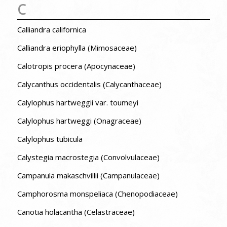
C
Calliandra californica
Calliandra eriophylla (Mimosaceae)
Calotropis procera (Apocynaceae)
Calycanthus occidentalis (Calycanthaceae)
Calylophus hartweggii var. toumeyi
Calylophus hartweggi (Onagraceae)
Calylophus tubicula
Calystegia macrostegia (Convolvulaceae)
Campanula makaschvillii (Campanulaceae)
Camphorosma monspeliaca (Chenopodiaceae)
Canotia holacantha (Celastraceae)