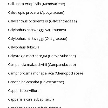
Calliandra eriophylla (Mimosaceae)
Calotropis procera (Apocynaceae)
Calycanthus occidentalis (Calycanthaceae)
Calylophus hartweggii var. toumeyi
Calylophus hartweggi (Onagraceae)
Calylophus tubicula
Calystegia macrostegia (Convolvulaceae)
Campanula makaschvillii (Campanulaceae)
Camphorosma monspeliaca (Chenopodiaceae)
Canotia holacantha (Celastraceae)
Capparis parviflora
Capparis sicula subsp. sicula
Capparis spinosa subsp. inermis