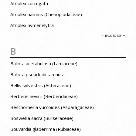
Atriplex corrugata
Atriplex halimus (Chenopiodaceae)
Atriplex hymenelytra
BACK TO TOP
B
Ballota acetabulosa (Lamiaceae)
Ballota pseudodictamnus
Bellis sylvestris (Asteraceae)
Berberis nevinii (Berberidaceae)
Beschorneria yuccoides (Asparagaceae)
Boswellia sacra (Burseraceae)
Bouvardia glaberrima (Rubiaceae)