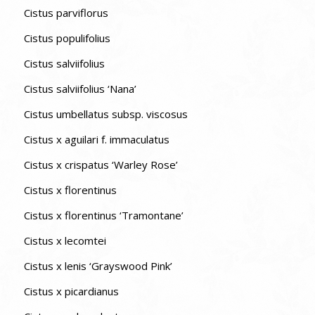
Cistus parviflorus
Cistus populifolius
Cistus salviifolius
Cistus salviifolius ‘Nana’
Cistus umbellatus subsp. viscosus
Cistus x aguilari f. immaculatus
Cistus x crispatus ‘Warley Rose’
Cistus x florentinus
Cistus x florentinus ‘Tramontane’
Cistus x lecomtei
Cistus x lenis ‘Grayswood Pink’
Cistus x picardianus