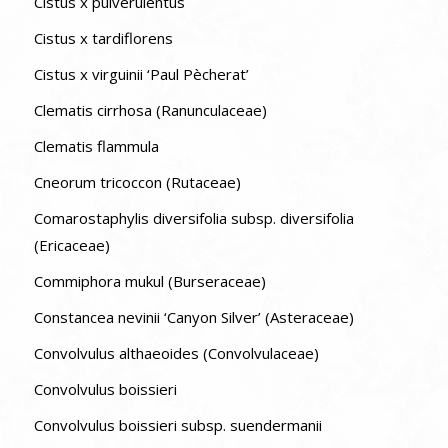
Cistus x pulverulentus
Cistus x tardiflorens
Cistus x virguinii ‘Paul Pècherat’
Clematis cirrhosa (Ranunculaceae)
Clematis flammula
Cneorum tricoccon (Rutaceae)
Comarostaphylis diversifolia subsp. diversifolia
(Ericaceae)
Commiphora mukul (Burseraceae)
Constancea nevinii ‘Canyon Silver’ (Asteraceae)
Convolvulus althaeoides (Convolvulaceae)
Convolvulus boissieri
Convolvulus boissieri subsp. suendermanii