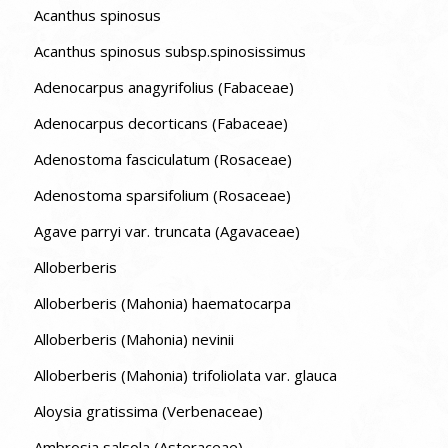
Acanthus spinosus
Acanthus spinosus subsp.spinosissimus
Adenocarpus anagyrifolius (Fabaceae)
Adenocarpus decorticans (Fabaceae)
Adenostoma fasciculatum (Rosaceae)
Adenostoma sparsifolium (Rosaceae)
Agave parryi var. truncata (Agavaceae)
Alloberberis
Alloberberis (Mahonia) haematocarpa
Alloberberis (Mahonia) nevinii
Alloberberis (Mahonia) trifoliolata var. glauca
Aloysia gratissima (Verbenaceae)
Ambrosia salsola (Asteraceae)