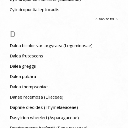
Cylindropuntia leptocaulis
BACK TO TOP
D
Dalea bicolor var. argyraea (Leguminosae)
Dalea frutescens
Dalea greggii
Dalea pulchra
Dalea thompsoniae
Danae racemosa (Liliaceae)
Daphne oleoides (Thymelaeaceae)
Dasylirion wheeleri (Asparagaceae)
Dendromecon harfordii (Papaveraceae)