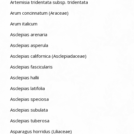
Artemisia tridentata subsp. tridentata
Arum concinnatum (Araceae)
Arum italicum
Asclepias arenaria
Asclepias asperula
Asclepias californica (Asclepiadaceae)
Asclepias fascicularis
Asclepias hallii
Asclepias latifolia
Asclepias speciosa
Asclepias subulata
Asclepias tuberosa
Asparagus horridus (Liliaceae)