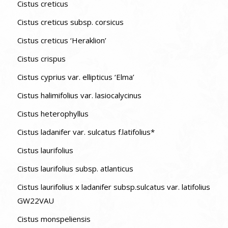
Cistus creticus
Cistus creticus subsp. corsicus
Cistus creticus ‘Heraklion’
Cistus crispus
Cistus cyprius var. ellipticus ‘Elma’
Cistus halimifolius var. lasiocalycinus
Cistus heterophyllus
Cistus ladanifer var. sulcatus f.latifolius*
Cistus laurifolius
Cistus laurifolius subsp. atlanticus
Cistus laurifolius x ladanifer subsp.sulcatus var. latifolius
GW22VAU
Cistus monspeliensis