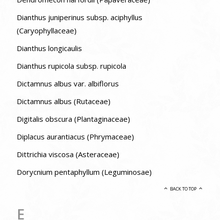
Dianthus juniperinus subsp. aciphyllus
(Caryophyllaceae)
Dianthus longicaulis
Dianthus rupicola subsp. rupicola
Dictamnus albus var. albiflorus
Dictamnus albus (Rutaceae)
Digitalis obscura (Plantaginaceae)
Diplacus aurantiacus (Phrymaceae)
Dittrichia viscosa (Asteraceae)
Dorycnium pentaphyllum (Leguminosae)
BACK TO TOP
E