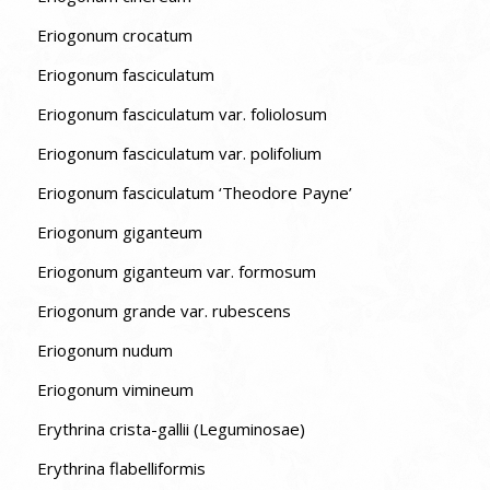
Eriogonum crocatum
Eriogonum fasciculatum
Eriogonum fasciculatum var. foliolosum
Eriogonum fasciculatum var. polifolium
Eriogonum fasciculatum ‘Theodore Payne’
Eriogonum giganteum
Eriogonum giganteum var. formosum
Eriogonum grande var. rubescens
Eriogonum nudum
Eriogonum vimineum
Erythrina crista-gallii (Leguminosae)
Erythrina flabelliformis