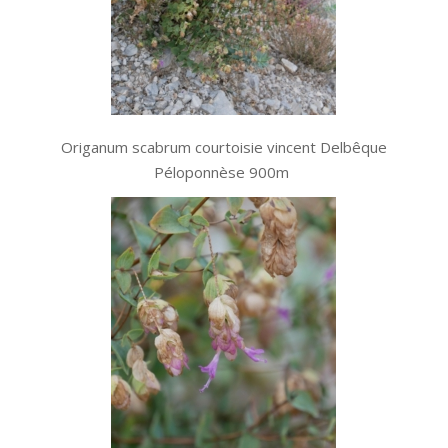
Origanum scabrum courtoisie vincent Delbêque
Péloponnèse 900m