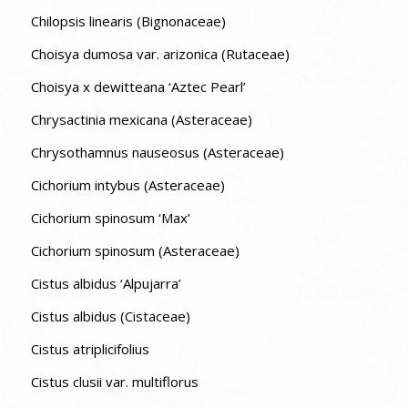
Chilopsis linearis (Bignonaceae)
Choisya dumosa var. arizonica (Rutaceae)
Choisya x dewitteana ‘Aztec Pearl’
Chrysactinia mexicana (Asteraceae)
Chrysothamnus nauseosus (Asteraceae)
Cichorium intybus (Asteraceae)
Cichorium spinosum ‘Max’
Cichorium spinosum (Asteraceae)
Cistus albidus ‘Alpujarra’
Cistus albidus (Cistaceae)
Cistus atriplicifolius
Cistus clusii var. multiflorus