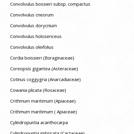
Convolvulus bossieri subsp. compactus
Convolvulus cneorum
Convolvulus dorycnium
Convolvulus holosericeus
Convolvulus oleifolius
Cordia boissieri (Boraginaceae)
Coreopsis gigantea (Asteraceae)
Cotinus coggygria (Anarcadiaceae)
Cowania plicata (Rosaceae)
Crithmum maritimum (Apiaceae)
Crithmum maritimum ( Apiaceae)
Cylindropuntia acanthocarpa
Cylindropuntia imbricata (Cactaceae)