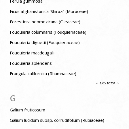
Ferula gummosa
Ficus afghanistanica ‘Shirazi’ (Moraceae)
Forestiera neomexicana (Oleaceae)
Fouquieria columnaris (Fouquieriaceae)
Fouquieria diguetii (Fouquieriaceae)
Fouquieria macdougalii
Fouquieria splendens
Frangula californica (Rhamnaceae)
BACK TO TOP
G
Galium fruticosum
Galium lucidum subsp. corrudifolium (Rubiaceae)