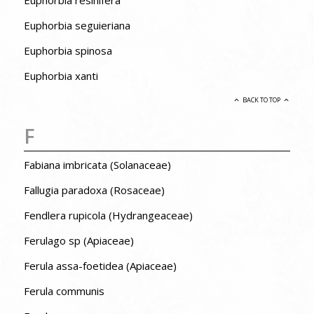
Euphorbia resinifera
Euphorbia seguieriana
Euphorbia spinosa
Euphorbia xanti
BACK TO TOP
F
Fabiana imbricata (Solanaceae)
Fallugia paradoxa (Rosaceae)
Fendlera rupicola (Hydrangeaceae)
Ferulago sp (Apiaceae)
Ferula assa-foetidea (Apiaceae)
Ferula communis