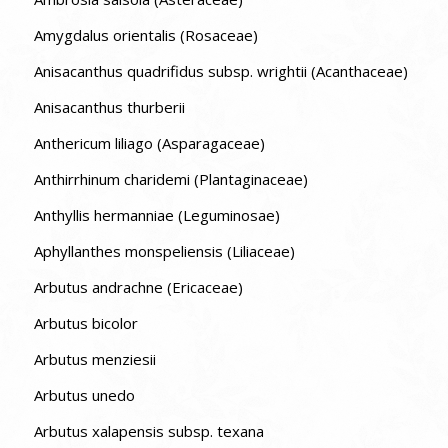
Amygdalus orientalis (Rosaceae)
Anisacanthus quadrifidus subsp. wrightii (Acanthaceae)
Anisacanthus thurberii
Anthericum liliago (Asparagaceae)
Anthirrhinum charidemi (Plantaginaceae)
Anthyllis hermanniae (Leguminosae)
Aphyllanthes monspeliensis (Liliaceae)
Arbutus andrachne (Ericaceae)
Arbutus bicolor
Arbutus menziesii
Arbutus unedo
Arbutus xalapensis subsp. texana