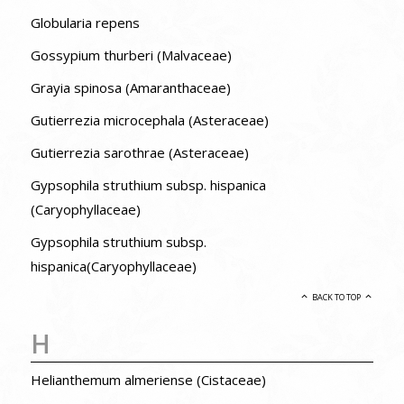
Globularia repens
Gossypium thurberi (Malvaceae)
Grayia spinosa (Amaranthaceae)
Gutierrezia microcephala (Asteraceae)
Gutierrezia sarothrae (Asteraceae)
Gypsophila struthium subsp. hispanica
(Caryophyllaceae)
Gypsophila struthium subsp.
hispanica(Caryophyllaceae)
BACK TO TOP
H
Helianthemum almeriense (Cistaceae)