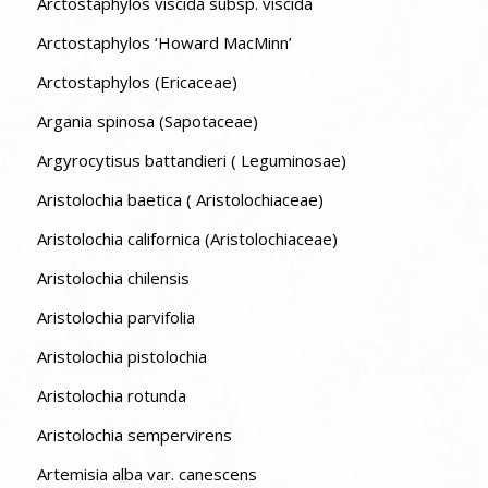
Arctostaphylos viscida subsp. viscida
Arctostaphylos ‘Howard MacMinn’
Arctostaphylos (Ericaceae)
Argania spinosa (Sapotaceae)
Argyrocytisus battandieri ( Leguminosae)
Aristolochia baetica ( Aristolochiaceae)
Aristolochia californica (Aristolochiaceae)
Aristolochia chilensis
Aristolochia parvifolia
Aristolochia pistolochia
Aristolochia rotunda
Aristolochia sempervirens
Artemisia alba var. canescens