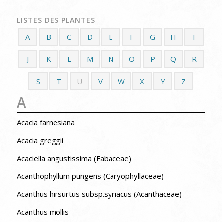
LISTES DES PLANTES
A
B
C
D
E
F
G
H
I
J
K
L
M
N
O
P
Q
R
S
T
U
V
W
X
Y
Z
A
Acacia farnesiana
Acacia greggii
Acaciella angustissima (Fabaceae)
Acanthophyllum pungens (Caryophyllaceae)
Acanthus hirsurtus subsp.syriacus (Acanthaceae)
Acanthus mollis