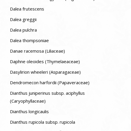
Dalea frutescens
Dalea greggii
Dalea pulchra
Dalea thompsoniae
Danae racemosa (Liliaceae)
Daphne oleoides (Thymelaeaceae)
Dasylirion wheeleri (Asparagaceae)
Dendromecon harfordii (Papaveraceae)
Dianthus juniperinus subsp. aciphyllus
(Caryophyllaceae)
Dianthus longicaulis
Dianthus rupicola subsp. rupicola