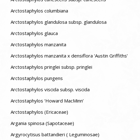
Arctostaphylos columbiana
Arctostaphylos glandulosa subsp. glandulosa
Arctostaphylos glauca
Arctostaphylos manzanita
Arctostaphylos manzanita x densiflora ‘Austin Griffiths’
Arctostaphylos pringlei subsp. pringlei
Arctostaphylos pungens
Arctostaphylos viscida subsp. viscida
Arctostaphylos ‘Howard MacMinn’
Arctostaphylos (Ericaceae)
Argania spinosa (Sapotaceae)
Argyrocytisus battandieri ( Leguminosae)