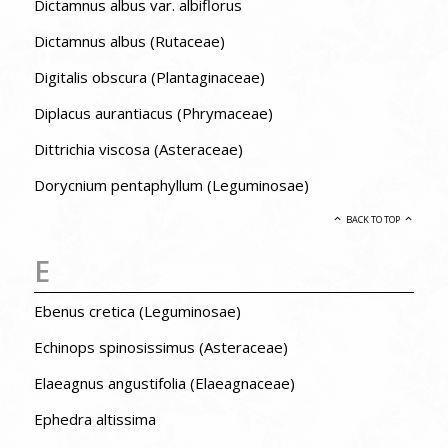
Dictamnus albus var. albiflorus
Dictamnus albus (Rutaceae)
Digitalis obscura (Plantaginaceae)
Diplacus aurantiacus (Phrymaceae)
Dittrichia viscosa (Asteraceae)
Dorycnium pentaphyllum (Leguminosae)
BACK TO TOP
E
Ebenus cretica (Leguminosae)
Echinops spinosissimus (Asteraceae)
Elaeagnus angustifolia (Elaeagnaceae)
Ephedra altissima