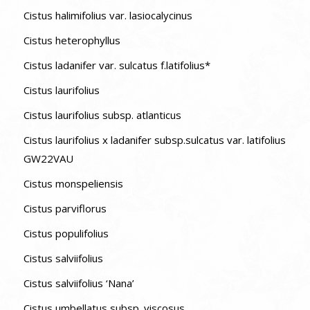
Cistus halimifolius var. lasiocalycinus
Cistus heterophyllus
Cistus ladanifer var. sulcatus f.latifolius*
Cistus laurifolius
Cistus laurifolius subsp. atlanticus
Cistus laurifolius x ladanifer subsp.sulcatus var. latifolius
GW22VAU
Cistus monspeliensis
Cistus parviflorus
Cistus populifolius
Cistus salviifolius
Cistus salviifolius ‘Nana’
Cistus umbellatus subsp. viscosus