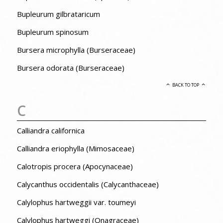
Bupleurum gilbrataricum
Bupleurum spinosum
Bursera microphylla (Burseraceae)
Bursera odorata (Burseraceae)
BACK TO TOP
C
Calliandra californica
Calliandra eriophylla (Mimosaceae)
Calotropis procera (Apocynaceae)
Calycanthus occidentalis (Calycanthaceae)
Calylophus hartweggii var. toumeyi
Calylophus hartweggi (Onagraceae)