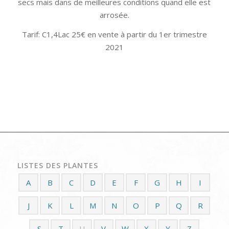
secs mais dans de meilleures conditions quand elle est
arrosée.
Tarif: C1,4Lac 25€ en vente à partir du 1er trimestre
2021
LISTES DES PLANTES
A
B
C
D
E
F
G
H
I
J
K
L
M
N
O
P
Q
R
S
T
U
V
W
X
Y
Z