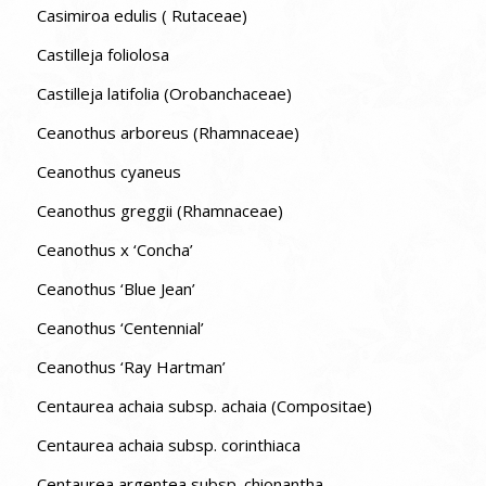
Casimiroa edulis ( Rutaceae)
Castilleja foliolosa
Castilleja latifolia (Orobanchaceae)
Ceanothus arboreus (Rhamnaceae)
Ceanothus cyaneus
Ceanothus greggii (Rhamnaceae)
Ceanothus x ‘Concha’
Ceanothus ‘Blue Jean’
Ceanothus ‘Centennial’
Ceanothus ‘Ray Hartman’
Centaurea achaia subsp. achaia (Compositae)
Centaurea achaia subsp. corinthiaca
Centaurea argentea subsp. chionantha