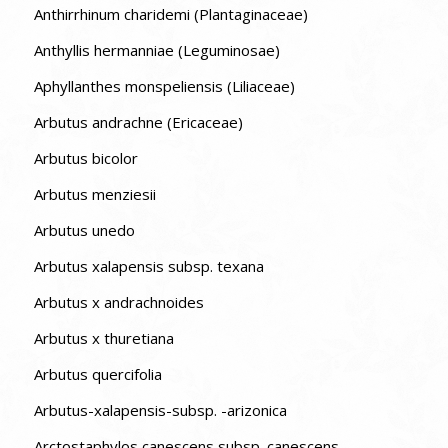
Anthirrhinum charidemi (Plantaginaceae)
Anthyllis hermanniae (Leguminosae)
Aphyllanthes monspeliensis (Liliaceae)
Arbutus andrachne (Ericaceae)
Arbutus bicolor
Arbutus menziesii
Arbutus unedo
Arbutus xalapensis subsp. texana
Arbutus x andrachnoides
Arbutus x thuretiana
Arbutus quercifolia
Arbutus-xalapensis-subsp. -arizonica
Arctostaphylos canescens subsp. canescens