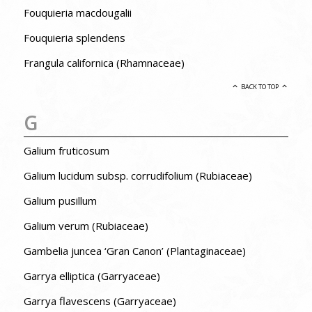
Fouquieria macdougalii
Fouquieria splendens
Frangula californica (Rhamnaceae)
BACK TO TOP
G
Galium fruticosum
Galium lucidum subsp. corrudifolium (Rubiaceae)
Galium pusillum
Galium verum (Rubiaceae)
Gambelia juncea ‘Gran Canon’ (Plantaginaceae)
Garrya elliptica (Garryaceae)
Garrya flavescens (Garryaceae)