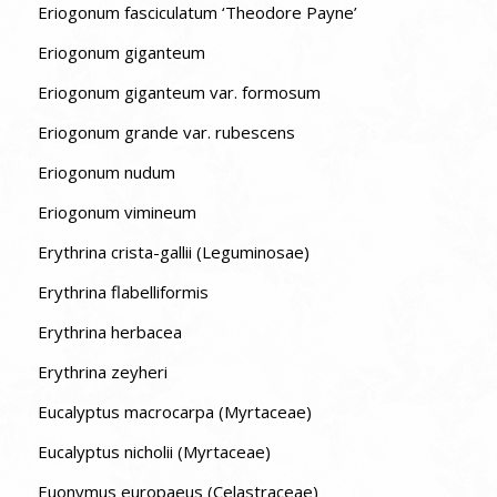
Eriogonum fasciculatum ‘Theodore Payne’
Eriogonum giganteum
Eriogonum giganteum var. formosum
Eriogonum grande var. rubescens
Eriogonum nudum
Eriogonum vimineum
Erythrina crista-gallii (Leguminosae)
Erythrina flabelliformis
Erythrina herbacea
Erythrina zeyheri
Eucalyptus macrocarpa (Myrtaceae)
Eucalyptus nicholii (Myrtaceae)
Euonymus europaeus (Celastraceae)