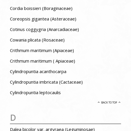
Cordia boissieri (Boraginaceae)
Coreopsis gigantea (Asteraceae)
Cotinus coggygria (Anarcadiaceae)
Cowania plicata (Rosaceae)
Crithmum maritimum (Apiaceae)
Crithmum maritimum ( Apiaceae)
Cylindropuntia acanthocarpa
Cylindropuntia imbricata (Cactaceae)
Cylindropuntia leptocaulis
BACK TO TOP
D
Dalea bicolor var. argyraea (Leguminosae)