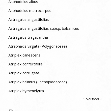
Asphodelus albus
Asphodelus macrocarpus
Astragalus angustifolius
Astragalus angustifolius subsp. balcanicus
Astragalus tragacantha
Atraphaxis virgata (Polygonaceae)
Atriplex canescens
Atriplex confertifolia
Atriplex corrugata
Atriplex halimus (Chenopiodaceae)
Atriplex hymenelytra
BACK TO TOP