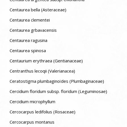
Centaurea bella (Asteraceae)
Centaurea clementei
Centaurea grbavacensis
Centaurea ragusina
Centaurea spinosa
Centaurium erythraea (Gentianaceae)
Centranthus lecoqii (Valerianacea)
Ceratostigma plumbaginoïdes (Plumbaginaceae)
Cercidium floridum subsp. floridum (Leguminosae)
Cercidium microphyllum
Cercocarpus ledifolius (Rosaceae)
Cercocarpus montanus