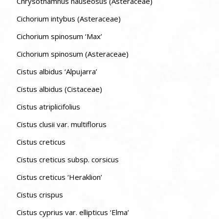
Chrysothamnus nauseosus (Asteraceae)
Cichorium intybus (Asteraceae)
Cichorium spinosum ‘Max’
Cichorium spinosum (Asteraceae)
Cistus albidus ‘Alpujarra’
Cistus albidus (Cistaceae)
Cistus atriplicifolius
Cistus clusii var. multiflorus
Cistus creticus
Cistus creticus subsp. corsicus
Cistus creticus ‘Heraklion’
Cistus crispus
Cistus cyprius var. ellipticus ‘Elma’