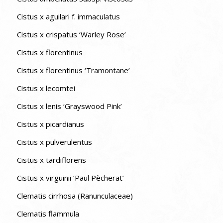
Cistus x aguilari f. immaculatus
Cistus x crispatus ‘Warley Rose’
Cistus x florentinus
Cistus x florentinus ‘Tramontane’
Cistus x lecomtei
Cistus x lenis ‘Grayswood Pink’
Cistus x picardianus
Cistus x pulverulentus
Cistus x tardiflorens
Cistus x virguinii ‘Paul Pècherat’
Clematis cirrhosa (Ranunculaceae)
Clematis flammula