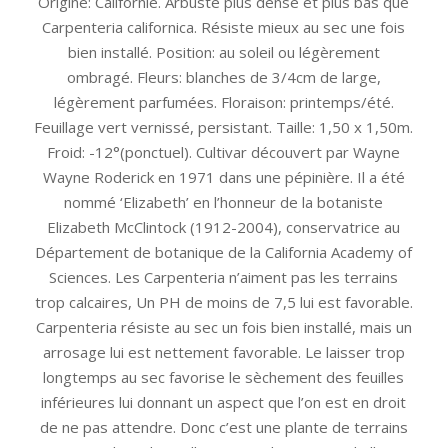
Origine: Californie. Arbuste plus dense et plus bas que
Carpenteria californica. Résiste mieux au sec une fois
bien installé. Position: au soleil ou légèrement
ombragé. Fleurs: blanches de 3/4cm de large,
légèrement parfumées. Floraison: printemps/été.
Feuillage vert vernissé, persistant. Taille: 1,50 x 1,50m.
Froid: -12°(ponctuel). Cultivar découvert par Wayne
Wayne Roderick en 1971 dans une pépinière. Il a été
nommé ‘Elizabeth’ en l’honneur de la botaniste
Elizabeth McClintock (1912-2004), conservatrice au
Département de botanique de la California Academy of
Sciences. Les Carpenteria n’aiment pas les terrains
trop calcaires, Un PH de moins de 7,5 lui est favorable.
Carpenteria résiste au sec un fois bien installé, mais un
arrosage lui est nettement favorable. Le laisser trop
longtemps au sec favorise le sèchement des feuilles
inférieures lui donnant un aspect que l’on est en droit
de ne pas attendre. Donc c’est une plante de terrains