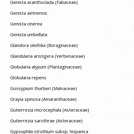
Genista acanthoclada (Fabaceae)
Genista aetnensis
Genista cinerea
Genista umbellata
Glandora oleifolia (Boraginaceae)
Glandularia aristigera (Verbenaceae)
Globularia alypum (Plantaginaceae)
Globularia repens
Gossypium thurberi (Malvaceae)
Grayia spinosa (Amaranthaceae)
Gutierrezia microcephala (Asteraceae)
Gutierrezia sarothrae (Asteraceae)
Gypsophila struthium subsp. hispanica