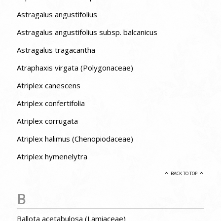
Astragalus angustifolius
Astragalus angustifolius subsp. balcanicus
Astragalus tragacantha
Atraphaxis virgata (Polygonaceae)
Atriplex canescens
Atriplex confertifolia
Atriplex corrugata
Atriplex halimus (Chenopiodaceae)
Atriplex hymenelytra
BACK TO TOP
B
Ballota acetabulosa (Lamiaceae)