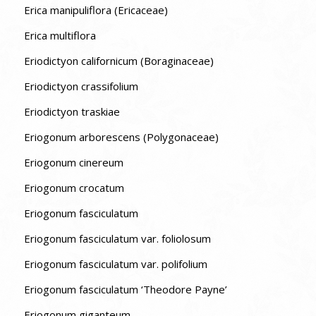
Erica manipuliflora (Ericaceae)
Erica multiflora
Eriodictyon californicum (Boraginaceae)
Eriodictyon crassifolium
Eriodictyon traskiae
Eriogonum arborescens (Polygonaceae)
Eriogonum cinereum
Eriogonum crocatum
Eriogonum fasciculatum
Eriogonum fasciculatum var. foliolosum
Eriogonum fasciculatum var. polifolium
Eriogonum fasciculatum ‘Theodore Payne’
Eriogonum giganteum