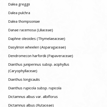
Dalea greggii
Dalea pulchra
Dalea thompsoniae
Danae racemosa (Liliaceae)
Daphne oleoides (Thymelaeaceae)
Dasylirion wheeleri (Asparagaceae)
Dendromecon harfordii (Papaveraceae)
Dianthus juniperinus subsp. aciphyllus
(Caryophyllaceae)
Dianthus longicaulis
Dianthus rupicola subsp. rupicola
Dictamnus albus var. albiflorus
Dictamnus albus (Rutaceae)