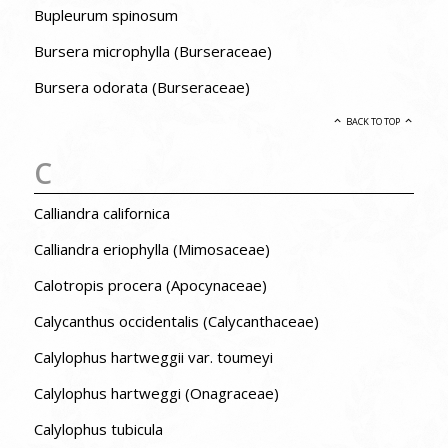
Bupleurum spinosum
Bursera microphylla (Burseraceae)
Bursera odorata (Burseraceae)
BACK TO TOP
C
Calliandra californica
Calliandra eriophylla (Mimosaceae)
Calotropis procera (Apocynaceae)
Calycanthus occidentalis (Calycanthaceae)
Calylophus hartweggii var. toumeyi
Calylophus hartweggi (Onagraceae)
Calylophus tubicula