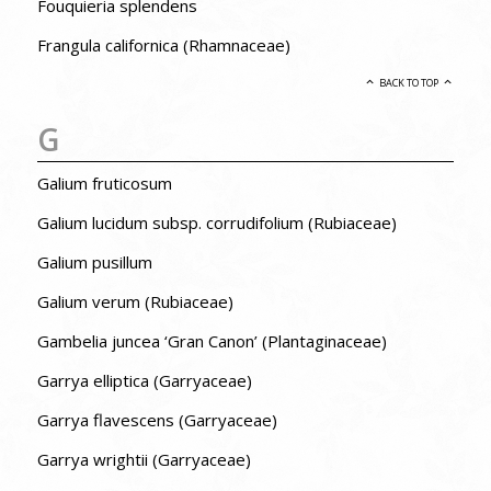
Fouquieria splendens
Frangula californica (Rhamnaceae)
BACK TO TOP
G
Galium fruticosum
Galium lucidum subsp. corrudifolium (Rubiaceae)
Galium pusillum
Galium verum (Rubiaceae)
Gambelia juncea ‘Gran Canon’ (Plantaginaceae)
Garrya elliptica (Garryaceae)
Garrya flavescens (Garryaceae)
Garrya wrightii (Garryaceae)