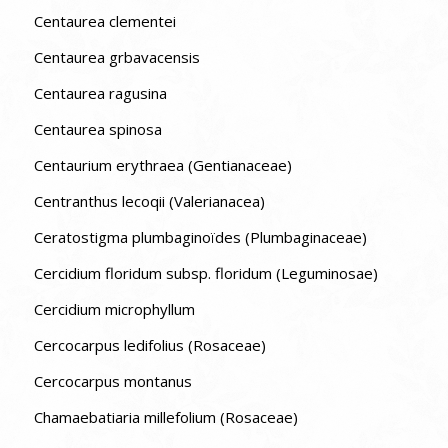
Centaurea clementei
Centaurea grbavacensis
Centaurea ragusina
Centaurea spinosa
Centaurium erythraea (Gentianaceae)
Centranthus lecoqii (Valerianacea)
Ceratostigma plumbaginoïdes (Plumbaginaceae)
Cercidium floridum subsp. floridum (Leguminosae)
Cercidium microphyllum
Cercocarpus ledifolius (Rosaceae)
Cercocarpus montanus
Chamaebatiaria millefolium (Rosaceae)