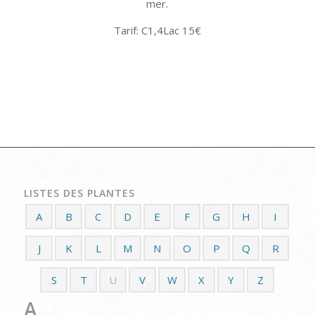
mer.
Tarif: C1,4Lac 15€
LISTES DES PLANTES
A
B
C
D
E
F
G
H
I
J
K
L
M
N
O
P
Q
R
S
T
U
V
W
X
Y
Z
A