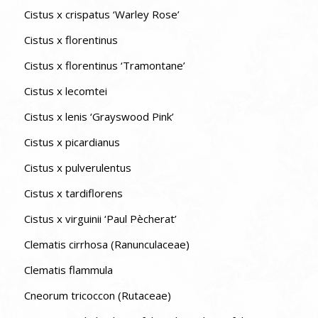
Cistus x crispatus ‘Warley Rose’
Cistus x florentinus
Cistus x florentinus ‘Tramontane’
Cistus x lecomtei
Cistus x lenis ‘Grayswood Pink’
Cistus x picardianus
Cistus x pulverulentus
Cistus x tardiflorens
Cistus x virguinii ‘Paul Pècherat’
Clematis cirrhosa (Ranunculaceae)
Clematis flammula
Cneorum tricoccon (Rutaceae)