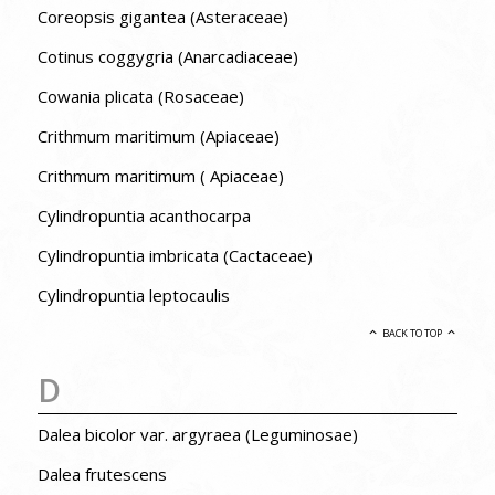
Coreopsis gigantea (Asteraceae)
Cotinus coggygria (Anarcadiaceae)
Cowania plicata (Rosaceae)
Crithmum maritimum (Apiaceae)
Crithmum maritimum ( Apiaceae)
Cylindropuntia acanthocarpa
Cylindropuntia imbricata (Cactaceae)
Cylindropuntia leptocaulis
BACK TO TOP
D
Dalea bicolor var. argyraea (Leguminosae)
Dalea frutescens