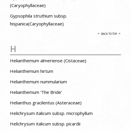
(Caryophyllaceae)
Gypsophila struthium subsp.
hispanica(Caryophyllaceae)
BACK TO TOP
H
Helianthemum almeriense (Cistaceae)
Helianthemum hirtum
Helianthemum nummularium
Helianthemum ‘The Bride’
Helianthus gracilentus (Asteraceae)
Helichrysum italicum subsp. microphyllum
Helichrysum italicum subsp. picardii