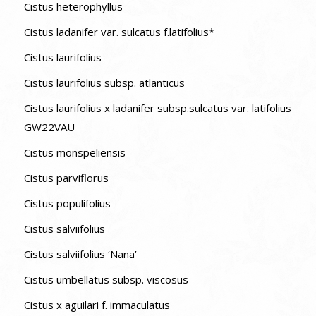
Cistus heterophyllus
Cistus ladanifer var. sulcatus f.latifolius*
Cistus laurifolius
Cistus laurifolius subsp. atlanticus
Cistus laurifolius x ladanifer subsp.sulcatus var. latifolius
GW22VAU
Cistus monspeliensis
Cistus parviflorus
Cistus populifolius
Cistus salviifolius
Cistus salviifolius ‘Nana’
Cistus umbellatus subsp. viscosus
Cistus x aguilari f. immaculatus