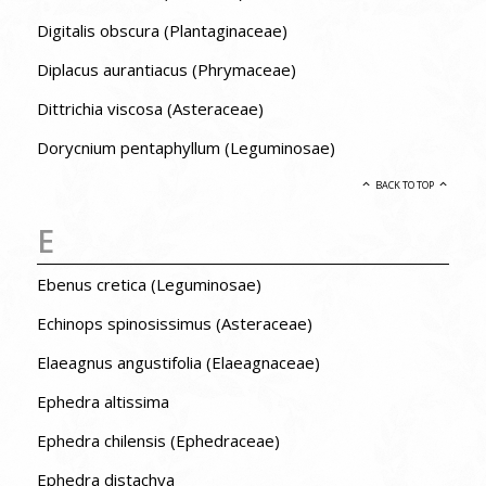
Digitalis obscura (Plantaginaceae)
Diplacus aurantiacus (Phrymaceae)
Dittrichia viscosa (Asteraceae)
Dorycnium pentaphyllum (Leguminosae)
BACK TO TOP
E
Ebenus cretica (Leguminosae)
Echinops spinosissimus (Asteraceae)
Elaeagnus angustifolia (Elaeagnaceae)
Ephedra altissima
Ephedra chilensis (Ephedraceae)
Ephedra distachya