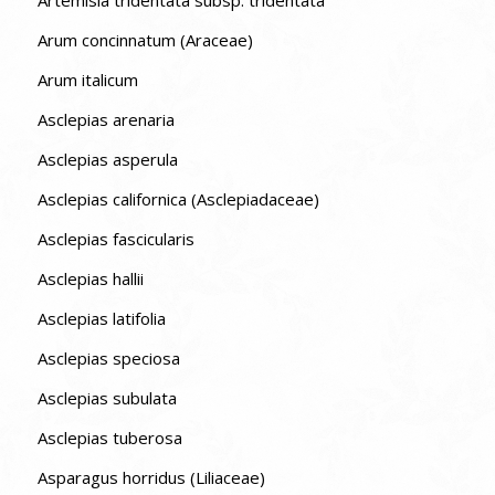
Artemisia tridentata subsp. tridentata
Arum concinnatum (Araceae)
Arum italicum
Asclepias arenaria
Asclepias asperula
Asclepias californica (Asclepiadaceae)
Asclepias fascicularis
Asclepias hallii
Asclepias latifolia
Asclepias speciosa
Asclepias subulata
Asclepias tuberosa
Asparagus horridus (Liliaceae)