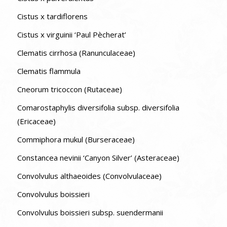
Cistus x tardiflorens
Cistus x virguinii ‘Paul Pècherat’
Clematis cirrhosa (Ranunculaceae)
Clematis flammula
Cneorum tricoccon (Rutaceae)
Comarostaphylis diversifolia subsp. diversifolia
(Ericaceae)
Commiphora mukul (Burseraceae)
Constancea nevinii ‘Canyon Silver’ (Asteraceae)
Convolvulus althaeoides (Convolvulaceae)
Convolvulus boissieri
Convolvulus boissieri subsp. suendermanii