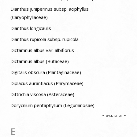
Dianthus juniperinus subsp. aciphyllus
(Caryophyllaceae)
Dianthus longicaulis
Dianthus rupicola subsp. rupicola
Dictamnus albus var. albiflorus
Dictamnus albus (Rutaceae)
Digitalis obscura (Plantaginaceae)
Diplacus aurantiacus (Phrymaceae)
Dittrichia viscosa (Asteraceae)
Dorycnium pentaphyllum (Leguminosae)
BACK TO TOP
E