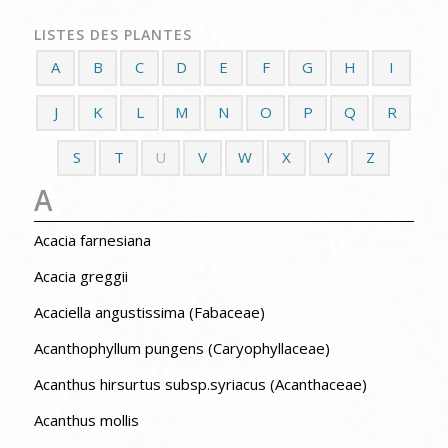
LISTES DES PLANTES
A
B
C
D
E
F
G
H
I
J
K
L
M
N
O
P
Q
R
S
T
U
V
W
X
Y
Z
A
Acacia farnesiana
Acacia greggii
Acaciella angustissima (Fabaceae)
Acanthophyllum pungens (Caryophyllaceae)
Acanthus hirsurtus subsp.syriacus (Acanthaceae)
Acanthus mollis