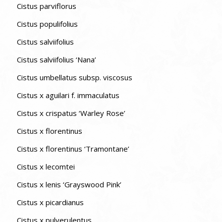
Cistus parviflorus
Cistus populifolius
Cistus salviifolius
Cistus salviifolius ‘Nana’
Cistus umbellatus subsp. viscosus
Cistus x aguilari f. immaculatus
Cistus x crispatus ‘Warley Rose’
Cistus x florentinus
Cistus x florentinus ‘Tramontane’
Cistus x lecomtei
Cistus x lenis ‘Grayswood Pink’
Cistus x picardianus
Cistus x pulverulentus