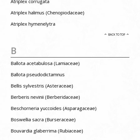
Atriplex corrugata
Atriplex halimus (Chenopiodaceae)
Atriplex hymenelytra
BACK TO TOP
B
Ballota acetabulosa (Lamiaceae)
Ballota pseudodictamnus
Bellis sylvestris (Asteraceae)
Berberis nevinii (Berberidaceae)
Beschorneria yuccoides (Asparagaceae)
Boswellia sacra (Burseraceae)
Bouvardia glaberrima (Rubiaceae)