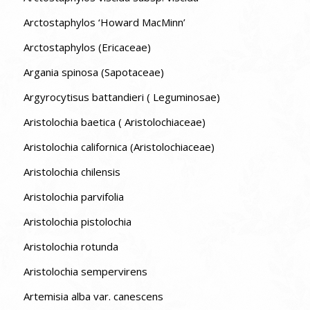
Arctostaphylos ‘Howard MacMinn’
Arctostaphylos (Ericaceae)
Argania spinosa (Sapotaceae)
Argyrocytisus battandieri ( Leguminosae)
Aristolochia baetica ( Aristolochiaceae)
Aristolochia californica (Aristolochiaceae)
Aristolochia chilensis
Aristolochia parvifolia
Aristolochia pistolochia
Aristolochia rotunda
Aristolochia sempervirens
Artemisia alba var. canescens