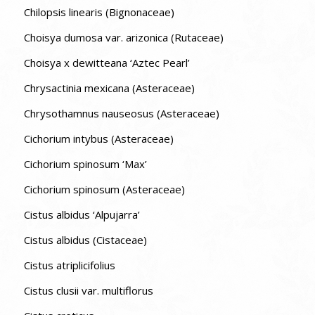
Chilopsis linearis (Bignonaceae)
Choisya dumosa var. arizonica (Rutaceae)
Choisya x dewitteana ‘Aztec Pearl’
Chrysactinia mexicana (Asteraceae)
Chrysothamnus nauseosus (Asteraceae)
Cichorium intybus (Asteraceae)
Cichorium spinosum ‘Max’
Cichorium spinosum (Asteraceae)
Cistus albidus ‘Alpujarra’
Cistus albidus (Cistaceae)
Cistus atriplicifolius
Cistus clusii var. multiflorus