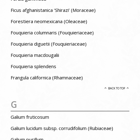
Ficus afghanistanica ‘Shirazi’ (Moraceae)
Forestiera neomexicana (Oleaceae)
Fouquieria columnaris (Fouquieriaceae)
Fouquieria diguetii (Fouquieriaceae)
Fouquieria macdougalii
Fouquieria splendens
Frangula californica (Rhamnaceae)
BACK TO TOP
G
Galium fruticosum
Galium lucidum subsp. corrudifolium (Rubiaceae)
Galium pusillum