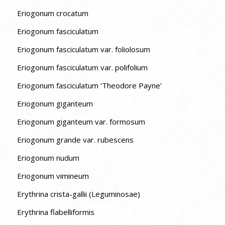
Eriogonum crocatum
Eriogonum fasciculatum
Eriogonum fasciculatum var. foliolosum
Eriogonum fasciculatum var. polifolium
Eriogonum fasciculatum ‘Theodore Payne’
Eriogonum giganteum
Eriogonum giganteum var. formosum
Eriogonum grande var. rubescens
Eriogonum nudum
Eriogonum vimineum
Erythrina crista-gallii (Leguminosae)
Erythrina flabelliformis