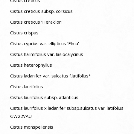
Cistus creticus
Cistus creticus subsp. corsicus
Cistus creticus ‘Heraklion’
Cistus crispus
Cistus cyprius var. ellipticus ‘Elma’
Cistus halimifolius var. lasiocalycinus
Cistus heterophyllus
Cistus ladanifer var. sulcatus f.latifolius*
Cistus laurifolius
Cistus laurifolius subsp. atlanticus
Cistus laurifolius x ladanifer subsp.sulcatus var. latifolius
GW22VAU
Cistus monspeliensis