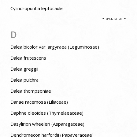
Cylindropuntia leptocaulis
BACK TO TOP
D
Dalea bicolor var. argyraea (Leguminosae)
Dalea frutescens
Dalea greggii
Dalea pulchra
Dalea thompsoniae
Danae racemosa (Liliaceae)
Daphne oleoides (Thymelaeaceae)
Dasylirion wheeleri (Asparagaceae)
Dendromecon harfordii (Papaveraceae)