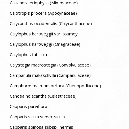
Calliandra eriophylla (Mimosaceae)
Calotropis procera (Apocynaceae)
Calycanthus occidentalis (Calycanthaceae)
Calylophus hartweggii var. toumeyi
Calylophus hartweggi (Onagraceae)
Calylophus tubicula
Calystegia macrostegia (Convolvulaceae)
Campanula makaschvillii (Campanulaceae)
Camphorosma monspeliaca (Chenopodiaceae)
Canotia holacantha (Celastraceae)
Capparis parviflora
Capparis sicula subsp. sicula
Capparis spinosa subsp. inermis