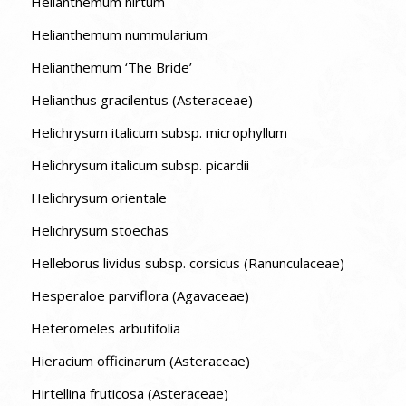
Helianthemum hirtum
Helianthemum nummularium
Helianthemum ‘The Bride’
Helianthus gracilentus (Asteraceae)
Helichrysum italicum subsp. microphyllum
Helichrysum italicum subsp. picardii
Helichrysum orientale
Helichrysum stoechas
Helleborus lividus subsp. corsicus (Ranunculaceae)
Hesperaloe parviflora (Agavaceae)
Heteromeles arbutifolia
Hieracium officinarum (Asteraceae)
Hirtellina fruticosa (Asteraceae)