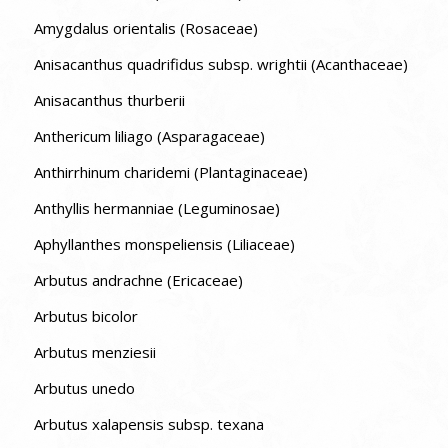
Amygdalus orientalis (Rosaceae)
Anisacanthus quadrifidus subsp. wrightii (Acanthaceae)
Anisacanthus thurberii
Anthericum liliago (Asparagaceae)
Anthirrhinum charidemi (Plantaginaceae)
Anthyllis hermanniae (Leguminosae)
Aphyllanthes monspeliensis (Liliaceae)
Arbutus andrachne (Ericaceae)
Arbutus bicolor
Arbutus menziesii
Arbutus unedo
Arbutus xalapensis subsp. texana