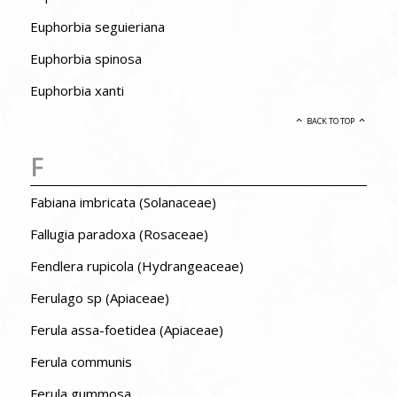
Euphorbia seguieriana
Euphorbia spinosa
Euphorbia xanti
BACK TO TOP
F
Fabiana imbricata (Solanaceae)
Fallugia paradoxa (Rosaceae)
Fendlera rupicola (Hydrangeaceae)
Ferulago sp (Apiaceae)
Ferula assa-foetidea (Apiaceae)
Ferula communis
Ferula gummosa