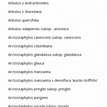
Arbutus x andrachnoides
Arbutus x thuretiana
Arbutus quercifolia
Arbutus-xalapensis-subsp. -arizonica
Arctostaphylos canescens subsp. canescens
Arctostaphylos columbiana
Arctostaphylos glandulosa subsp. glandulosa
Arctostaphylos glauca
Arctostaphylos manzanita
Arctostaphylos manzanita x densiflora ‘Austin Griffiths’
Arctostaphylos pringlei subsp. pringlei
Arctostaphylos pungens
Arctostaphylos viscida subsp. viscida