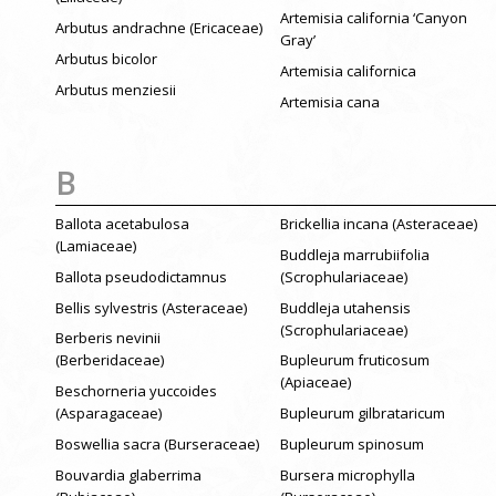
Artemisia california ‘Canyon
Arbutus andrachne (Ericaceae)
Gray’
Arbutus bicolor
Artemisia californica
Arbutus menziesii
Artemisia cana
B
Ballota acetabulosa
Brickellia incana (Asteraceae)
(Lamiaceae)
Buddleja marrubiifolia
Ballota pseudodictamnus
(Scrophulariaceae)
Bellis sylvestris (Asteraceae)
Buddleja utahensis
(Scrophulariaceae)
Berberis nevinii
(Berberidaceae)
Bupleurum fruticosum
(Apiaceae)
Beschorneria yuccoides
(Asparagaceae)
Bupleurum gilbrataricum
Boswellia sacra (Burseraceae)
Bupleurum spinosum
Bouvardia glaberrima
Bursera microphylla