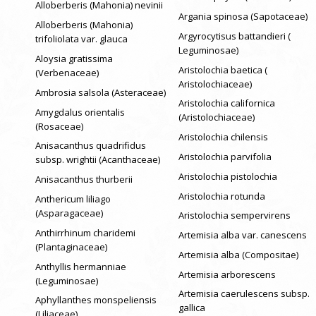
Alloberberis (Mahonia) nevinii
Argania spinosa (Sapotaceae)
Alloberberis (Mahonia)
Argyrocytisus battandieri (
trifoliolata var. glauca
Leguminosae)
Aloysia gratissima
Aristolochia baetica (
(Verbenaceae)
Aristolochiaceae)
Ambrosia salsola (Asteraceae)
Aristolochia californica
Amygdalus orientalis
(Aristolochiaceae)
(Rosaceae)
Aristolochia chilensis
Anisacanthus quadrifidus
Aristolochia parvifolia
subsp. wrightii (Acanthaceae)
Aristolochia pistolochia
Anisacanthus thurberii
Aristolochia rotunda
Anthericum liliago
(Asparagaceae)
Aristolochia sempervirens
Anthirrhinum charidemi
Artemisia alba var. canescens
(Plantaginaceae)
Artemisia alba (Compositae)
Anthyllis hermanniae
Artemisia arborescens
(Leguminosae)
Artemisia caerulescens subsp.
Aphyllanthes monspeliensis
gallica
(Liliaceae)