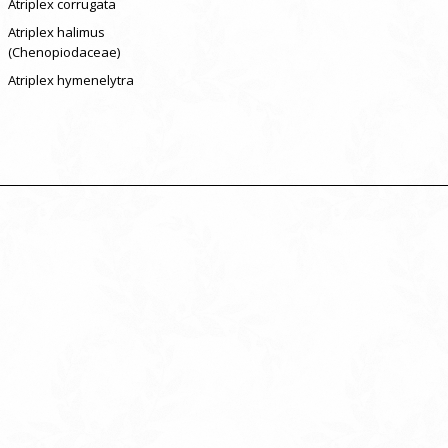
Atriplex corrugata
Atriplex halimus
(Chenopiodaceae)
Atriplex hymenelytra