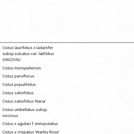
Cistus laurifolius x ladanifer
subsp.sulcatus var. latifolius
GW22VAU
Cistus monspeliensis
Cistus parviflorus
Cistus populifolius
Cistus salviifolius
Cistus salviifolius ‘Nana’
Cistus umbellatus subsp.
viscosus
Cistus x aguilari f. immaculatus
Cistus x crispatus ‘Warley Rose’