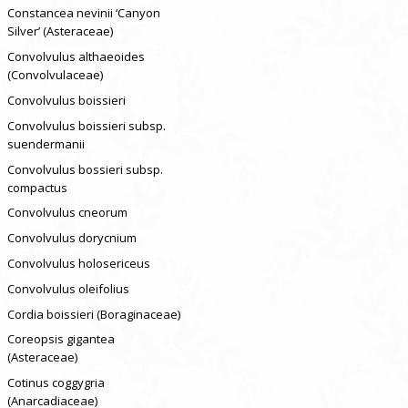
Constancea nevinii ‘Canyon
Silver’ (Asteraceae)
Convolvulus althaeoides
(Convolvulaceae)
Convolvulus boissieri
Convolvulus boissieri subsp.
suendermanii
Convolvulus bossieri subsp.
compactus
Convolvulus cneorum
Convolvulus dorycnium
Convolvulus holosericeus
Convolvulus oleifolius
Cordia boissieri (Boraginaceae)
Coreopsis gigantea
(Asteraceae)
Cotinus coggygria
(Anarcadiaceae)