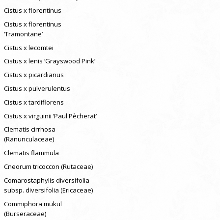
Cistus x florentinus
Cistus x florentinus
‘Tramontane’
Cistus x lecomtei
Cistus x lenis ‘Grayswood Pink’
Cistus x picardianus
Cistus x pulverulentus
Cistus x tardiflorens
Cistus x virguinii ‘Paul Pècherat’
Clematis cirrhosa
(Ranunculaceae)
Clematis flammula
Cneorum tricoccon (Rutaceae)
Comarostaphylis diversifolia
subsp. diversifolia (Ericaceae)
Commiphora mukul
(Burseraceae)