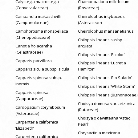
Calystegia macrostegia
Chamaebatiaria millefolium
(Convolvulaceae)
(Rosaceae)
Campanula makaschvillii
Cheirolophus intybaceus
(Campanulaceae)
(Asteraceae)
Camphorosma monspeliaca
Cheirolophus mansanetianus
(Chenopodiaceae)
Chilopsis linearis susbp.
Canotia holacantha
arcuata
(Celastraceae)
Chilopsis linearis ‘Bicolor’
Capparis parviflora
Chilopsis linearis ‘Lucretia
Capparis sicula subsp. sicula
Hamilton’
Capparis spinosa subsp.
Chilopsis linearis ‘Rio Salado’
inermis
Chilopsis linearis ‘White Storm’
Capparis spinosa
Chilopsis linearis (Bignonaceae)
(Capparaceae)
Choisya dumosa var. arizonica
Cardopatium corymbosum
(Rutaceae)
(Asteraceae)
Choisya x dewitteana ‘Aztec
Carpenteria californica
Pearl’
‘Elizabeth’
Chrysactinia mexicana
Carpenteria californica