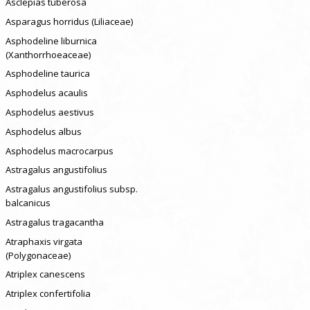
Asclepias tuberosa
Asparagus horridus (Liliaceae)
Asphodeline liburnica
(Xanthorrhoeaceae)
Asphodeline taurica
Asphodelus acaulis
Asphodelus aestivus
Asphodelus albus
Asphodelus macrocarpus
Astragalus angustifolius
Astragalus angustifolius subsp.
balcanicus
Astragalus tragacantha
Atraphaxis virgata
(Polygonaceae)
Atriplex canescens
Atriplex confertifolia