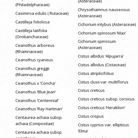
(Asteraceae)
(Philadelphaceae)
Chrysothamnus nauseosus
Casimiroa edulis ( Rutaceae)
(Asteraceae)
Castilleja foliolosa
Cichorium intybus (Asteraceae)
Castilleja latifolia
Cichorium spinosum ‘Max’
(Orobanchaceae)
Cichorium spinosum
Ceanothus arboreus
(Asteraceae)
(Rhamnaceae)
Cistus albidus ‘Alpujarra’
Ceanothus cyaneus
Cistus albidus (Cistaceae)
Ceanothus greggii
Cistus atriplicifolius
(Rhamnaceae)
Cistus clusii var. multiflorus
Ceanothus x ‘Concha’
Cistus creticus
Ceanothus ‘Blue Jean’
Cistus creticus subsp. corsicus
Ceanothus ‘Centennial’
Cistus creticus ‘Heraklion’
Ceanothus ‘Ray Hartman’
Cistus crispus
Centaurea achaia subsp.
achaia (Compositae)
Cistus cyprius var. ellipticus
‘Elma’
Centaurea achaia subsp.