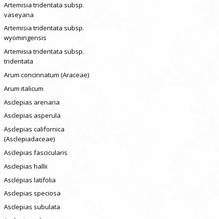
Artemisia tridentata subsp.
vaseyana
Artemisia tridentata subsp.
wyomingensis
Artemisia tridentata subsp.
tridentata
Arum concinnatum (Araceae)
Arum italicum
Asclepias arenaria
Asclepias asperula
Asclepias californica
(Asclepiadaceae)
Asclepias fascicularis
Asclepias hallii
Asclepias latifolia
Asclepias speciosa
Asclepias subulata