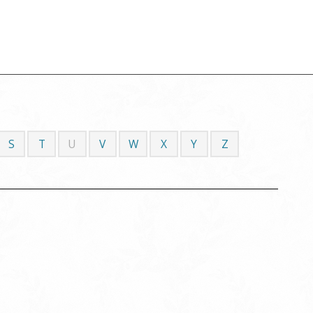
S
T
U
V
W
X
Y
Z