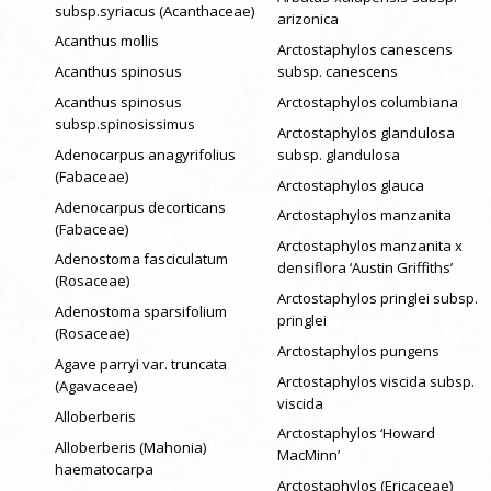
subsp.syriacus (Acanthaceae)
arizonica
Acanthus mollis
Arctostaphylos canescens
Acanthus spinosus
subsp. canescens
Acanthus spinosus
Arctostaphylos columbiana
subsp.spinosissimus
Arctostaphylos glandulosa
Adenocarpus anagyrifolius
subsp. glandulosa
(Fabaceae)
Arctostaphylos glauca
Adenocarpus decorticans
Arctostaphylos manzanita
(Fabaceae)
Arctostaphylos manzanita x
Adenostoma fasciculatum
densiflora ‘Austin Griffiths’
(Rosaceae)
Arctostaphylos pringlei subsp.
Adenostoma sparsifolium
pringlei
(Rosaceae)
Arctostaphylos pungens
Agave parryi var. truncata
Arctostaphylos viscida subsp.
(Agavaceae)
viscida
Alloberberis
Arctostaphylos ‘Howard
Alloberberis (Mahonia)
MacMinn’
haematocarpa
Arctostaphylos (Ericaceae)