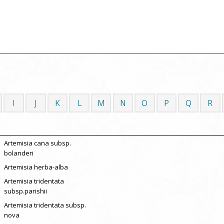
I
J
K
L
M
N
O
P
Q
R
Artemisia cana subsp.
bolanderi
Artemisia herba-alba
Artemisia tridentata
subsp.parishii
Artemisia tridentata subsp.
nova