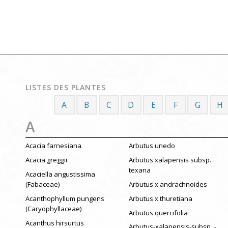
LISTES DES PLANTES
A
B
C
D
E
F
G
H
A
Acacia farnesiana
Arbutus unedo
Acacia greggii
Arbutus xalapensis subsp.
texana
Acaciella angustissima
(Fabaceae)
Arbutus x andrachnoides
Acanthophyllum pungens
Arbutus x thuretiana
(Caryophyllaceae)
Arbutus quercifolia
Acanthus hirsurtus
Arbutus-xalapensis-subsp. -