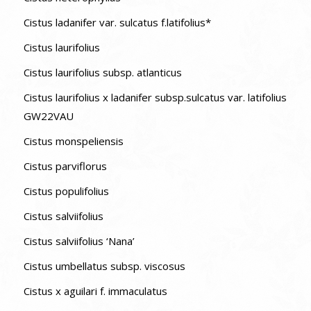
Cistus ladanifer var. sulcatus f.latifolius*
Cistus laurifolius
Cistus laurifolius subsp. atlanticus
Cistus laurifolius x ladanifer subsp.sulcatus var. latifolius
GW22VAU
Cistus monspeliensis
Cistus parviflorus
Cistus populifolius
Cistus salviifolius
Cistus salviifolius ‘Nana’
Cistus umbellatus subsp. viscosus
Cistus x aguilari f. immaculatus