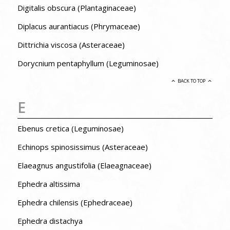
Digitalis obscura (Plantaginaceae)
Diplacus aurantiacus (Phrymaceae)
Dittrichia viscosa (Asteraceae)
Dorycnium pentaphyllum (Leguminosae)
BACK TO TOP
E
Ebenus cretica (Leguminosae)
Echinops spinosissimus (Asteraceae)
Elaeagnus angustifolia (Elaeagnaceae)
Ephedra altissima
Ephedra chilensis (Ephedraceae)
Ephedra distachya