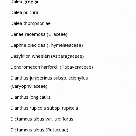
Dalea greggii
Dalea pulchra
Dalea thompsoniae
Danae racemosa (Liliaceae)
Daphne oleoides (Thymelaeaceae)
Dasylirion wheeleri (Asparagaceae)
Dendromecon harfordii (Papaveraceae)
Dianthus juniperinus subsp. aciphyllus
(Caryophyllaceae)
Dianthus longicaulis
Dianthus rupicola subsp. rupicola
Dictamnus albus var. albiflorus
Dictamnus albus (Rutaceae)