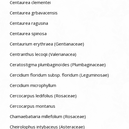
Centaurea clementei
Centaurea grbavacensis
Centaurea ragusina
Centaurea spinosa
Centaurium erythraea (Gentianaceae)
Centranthus lecoqii (Valerianacea)
Ceratostigma plumbaginoïdes (Plumbaginaceae)
Cercidium floridum subsp. floridum (Leguminosae)
Cercidium microphyllum
Cercocarpus ledifolius (Rosaceae)
Cercocarpus montanus
Chamaebatiaria millefolium (Rosaceae)
Cheirolophus intybaceus (Asteraceae)