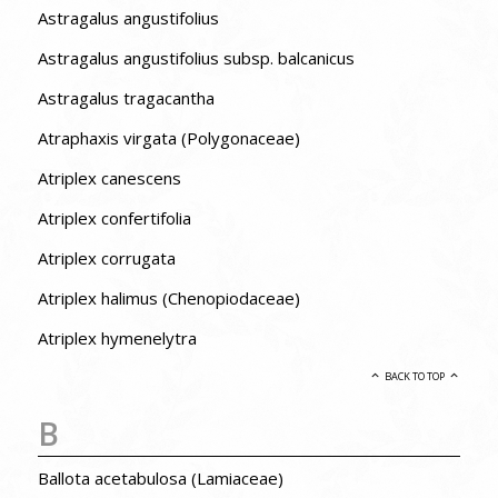
Astragalus angustifolius
Astragalus angustifolius subsp. balcanicus
Astragalus tragacantha
Atraphaxis virgata (Polygonaceae)
Atriplex canescens
Atriplex confertifolia
Atriplex corrugata
Atriplex halimus (Chenopiodaceae)
Atriplex hymenelytra
BACK TO TOP
B
Ballota acetabulosa (Lamiaceae)