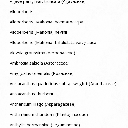
Agave parryi var. truncata (Agavaceae)
Alloberberis
Alloberberis (Mahonia) haematocarpa
Alloberberis (Mahonia) nevinii
Alloberberis (Mahonia) trifoliolata var. glauca
Aloysia gratissima (Verbenaceae)
Ambrosia salsola (Asteraceae)
Amygdalus orientalis (Rosaceae)
Anisacanthus quadrifidus subsp. wrightii (Acanthaceae)
Anisacanthus thurberii
Anthericum liliago (Asparagaceae)
Anthirrhinum charidemi (Plantaginaceae)
Anthyllis hermanniae (Leguminosae)