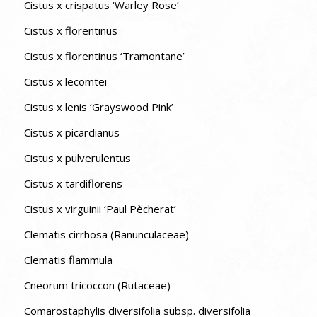
Cistus x crispatus ‘Warley Rose’
Cistus x florentinus
Cistus x florentinus ‘Tramontane’
Cistus x lecomtei
Cistus x lenis ‘Grayswood Pink’
Cistus x picardianus
Cistus x pulverulentus
Cistus x tardiflorens
Cistus x virguinii ‘Paul Pècherat’
Clematis cirrhosa (Ranunculaceae)
Clematis flammula
Cneorum tricoccon (Rutaceae)
Comarostaphylis diversifolia subsp. diversifolia