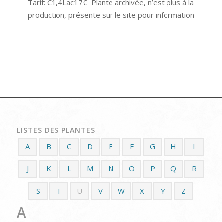
Tarif: C1,4Lac17€ Plante archivée, n’est plus à la
production, présente sur le site pour information
LISTES DES PLANTES
A
B
C
D
E
F
G
H
I
J
K
L
M
N
O
P
Q
R
S
T
U
V
W
X
Y
Z
A