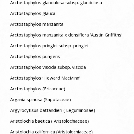
Arctostaphylos glandulosa subsp. glandulosa
Arctostaphylos glauca
Arctostaphylos manzanita
Arctostaphylos manzanita x densiflora ‘Austin Griffiths’
Arctostaphylos pringlei subsp. pringlei
Arctostaphylos pungens
Arctostaphylos viscida subsp. viscida
Arctostaphylos ‘Howard MacMinn’
Arctostaphylos (Ericaceae)
Argania spinosa (Sapotaceae)
Argyrocytisus battandieri ( Leguminosae)
Aristolochia baetica ( Aristolochiaceae)
Aristolochia californica (Aristolochiaceae)