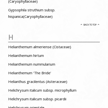
(Caryophyllaceae)
Gypsophila struthium subsp.
hispanica(Caryophyllaceae)
BACK TO TOP
H
Helianthemum almeriense (Cistaceae)
Helianthemum hirtum
Helianthemum nummularium
Helianthemum ‘The Bride’
Helianthus gracilentus (Asteraceae)
Helichrysum italicum subsp. microphyllum
Helichrysum italicum subsp. picardii
Helichrysum orientale