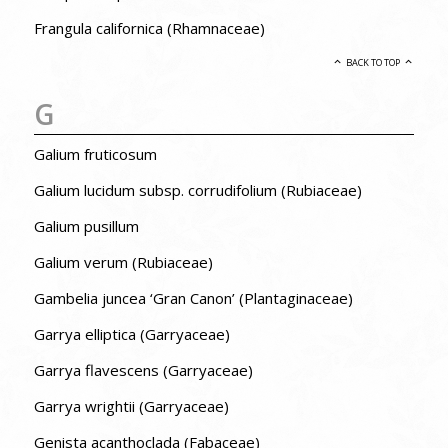
Frangula californica (Rhamnaceae)
BACK TO TOP
G
Galium fruticosum
Galium lucidum subsp. corrudifolium (Rubiaceae)
Galium pusillum
Galium verum (Rubiaceae)
Gambelia juncea ‘Gran Canon’ (Plantaginaceae)
Garrya elliptica (Garryaceae)
Garrya flavescens (Garryaceae)
Garrya wrightii (Garryaceae)
Genista acanthoclada (Fabaceae)