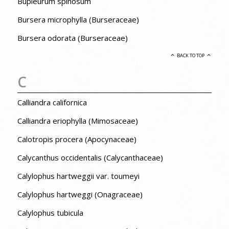
Bupleurum spinosum
Bursera microphylla (Burseraceae)
Bursera odorata (Burseraceae)
BACK TO TOP
C
Calliandra californica
Calliandra eriophylla (Mimosaceae)
Calotropis procera (Apocynaceae)
Calycanthus occidentalis (Calycanthaceae)
Calylophus hartweggii var. toumeyi
Calylophus hartweggi (Onagraceae)
Calylophus tubicula