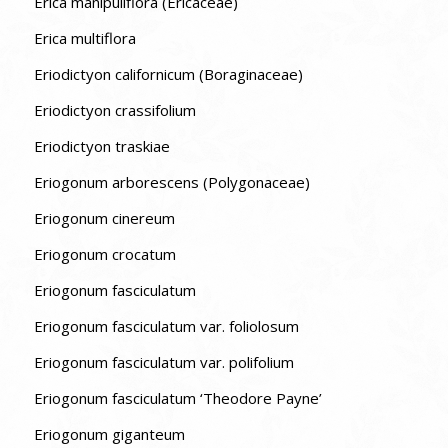
Erica manipuliflora (Ericaceae)
Erica multiflora
Eriodictyon californicum (Boraginaceae)
Eriodictyon crassifolium
Eriodictyon traskiae
Eriogonum arborescens (Polygonaceae)
Eriogonum cinereum
Eriogonum crocatum
Eriogonum fasciculatum
Eriogonum fasciculatum var. foliolosum
Eriogonum fasciculatum var. polifolium
Eriogonum fasciculatum ‘Theodore Payne’
Eriogonum giganteum