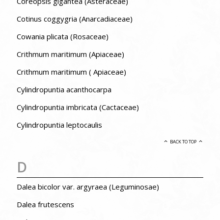
Coreopsis gigantea (Asteraceae)
Cotinus coggygria (Anarcadiaceae)
Cowania plicata (Rosaceae)
Crithmum maritimum (Apiaceae)
Crithmum maritimum ( Apiaceae)
Cylindropuntia acanthocarpa
Cylindropuntia imbricata (Cactaceae)
Cylindropuntia leptocaulis
BACK TO TOP
D
Dalea bicolor var. argyraea (Leguminosae)
Dalea frutescens