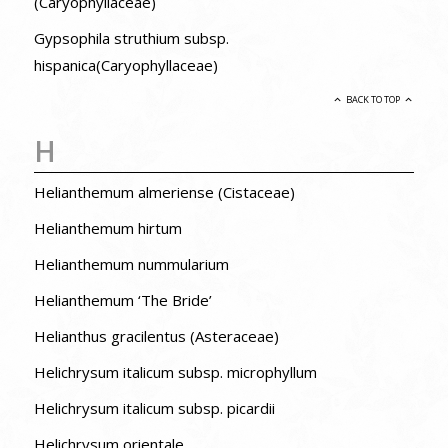
(Caryophyllaceae)
Gypsophila struthium subsp.
hispanica(Caryophyllaceae)
BACK TO TOP
H
Helianthemum almeriense (Cistaceae)
Helianthemum hirtum
Helianthemum nummularium
Helianthemum ‘The Bride’
Helianthus gracilentus (Asteraceae)
Helichrysum italicum subsp. microphyllum
Helichrysum italicum subsp. picardii
Helichrysum orientale