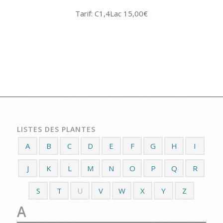
Tarif: C1,4Lac 15,00€
LISTES DES PLANTES
A
B
C
D
E
F
G
H
I
J
K
L
M
N
O
P
Q
R
S
T
U
V
W
X
Y
Z
A