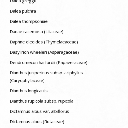
Dalea greggii
Dalea pulchra
Dalea thompsoniae
Danae racemosa (Liliaceae)
Daphne oleoides (Thymelaeaceae)
Dasylirion wheeleri (Asparagaceae)
Dendromecon harfordii (Papaveraceae)
Dianthus juniperinus subsp. aciphyllus
(Caryophyllaceae)
Dianthus longicaulis
Dianthus rupicola subsp. rupicola
Dictamnus albus var. albiflorus
Dictamnus albus (Rutaceae)