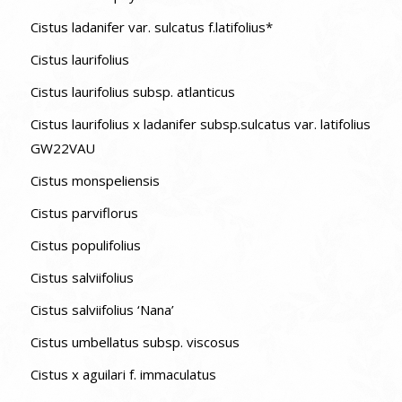
Cistus ladanifer var. sulcatus f.latifolius*
Cistus laurifolius
Cistus laurifolius subsp. atlanticus
Cistus laurifolius x ladanifer subsp.sulcatus var. latifolius
GW22VAU
Cistus monspeliensis
Cistus parviflorus
Cistus populifolius
Cistus salviifolius
Cistus salviifolius ‘Nana’
Cistus umbellatus subsp. viscosus
Cistus x aguilari f. immaculatus