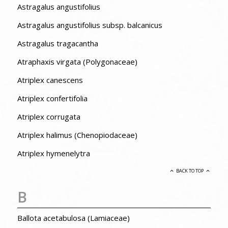
Astragalus angustifolius
Astragalus angustifolius subsp. balcanicus
Astragalus tragacantha
Atraphaxis virgata (Polygonaceae)
Atriplex canescens
Atriplex confertifolia
Atriplex corrugata
Atriplex halimus (Chenopiodaceae)
Atriplex hymenelytra
BACK TO TOP
B
Ballota acetabulosa (Lamiaceae)