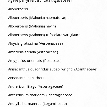
Agave parryi var. truncata (Agavaceae)
Alloberberis
Alloberberis (Mahonia) haematocarpa
Alloberberis (Mahonia) nevinii
Alloberberis (Mahonia) trifoliolata var. glauca
Aloysia gratissima (Verbenaceae)
Ambrosia salsola (Asteraceae)
Amygdalus orientalis (Rosaceae)
Anisacanthus quadrifidus subsp. wrightii (Acanthaceae)
Anisacanthus thurberii
Anthericum liliago (Asparagaceae)
Anthirrhinum charidemi (Plantaginaceae)
Anthyllis hermanniae (Leguminosae)