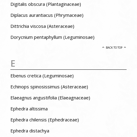
Digitalis obscura (Plantaginaceae)
Diplacus aurantiacus (Phrymaceae)
Dittrichia viscosa (Asteraceae)
Dorycnium pentaphyllum (Leguminosae)
BACK TO TOP
E
Ebenus cretica (Leguminosae)
Echinops spinosissimus (Asteraceae)
Elaeagnus angustifolia (Elaeagnaceae)
Ephedra altissima
Ephedra chilensis (Ephedraceae)
Ephedra distachya