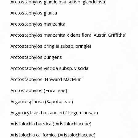
Arctostaphylos glandulosa subsp. glandulosa
Arctostaphylos glauca
Arctostaphylos manzanita
Arctostaphylos manzanita x densiflora ‘Austin Griffiths’
Arctostaphylos pringlei subsp. pringlei
Arctostaphylos pungens
Arctostaphylos viscida subsp. viscida
Arctostaphylos ‘Howard MacMinn’
Arctostaphylos (Ericaceae)
Argania spinosa (Sapotaceae)
Argyrocytisus battandieri ( Leguminosae)
Aristolochia baetica ( Aristolochiaceae)
Aristolochia californica (Aristolochiaceae)