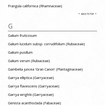
Frangula californica (Rhamnaceae)
BACK TO TOP
G
Galium fruticosum
Galium lucidum subsp. corrudifolium (Rubiaceae)
Galium pusillum
Galium verum (Rubiaceae)
Gambelia juncea ‘Gran Canon’ (Plantaginaceae)
Garrya elliptica (Garryaceae)
Garrya flavescens (Garryaceae)
Garrya wrightii (Garryaceae)
Genista acanthoclada (Fabaceae)