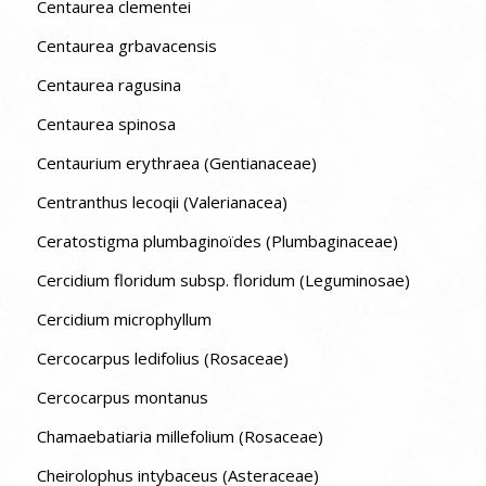
Centaurea clementei
Centaurea grbavacensis
Centaurea ragusina
Centaurea spinosa
Centaurium erythraea (Gentianaceae)
Centranthus lecoqii (Valerianacea)
Ceratostigma plumbaginoïdes (Plumbaginaceae)
Cercidium floridum subsp. floridum (Leguminosae)
Cercidium microphyllum
Cercocarpus ledifolius (Rosaceae)
Cercocarpus montanus
Chamaebatiaria millefolium (Rosaceae)
Cheirolophus intybaceus (Asteraceae)