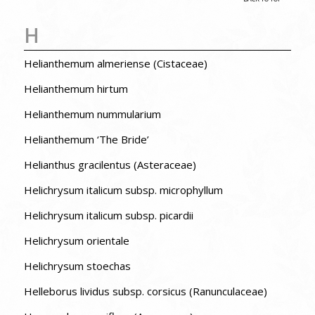
H
Helianthemum almeriense (Cistaceae)
Helianthemum hirtum
Helianthemum nummularium
Helianthemum ‘The Bride’
Helianthus gracilentus (Asteraceae)
Helichrysum italicum subsp. microphyllum
Helichrysum italicum subsp. picardii
Helichrysum orientale
Helichrysum stoechas
Helleborus lividus subsp. corsicus (Ranunculaceae)