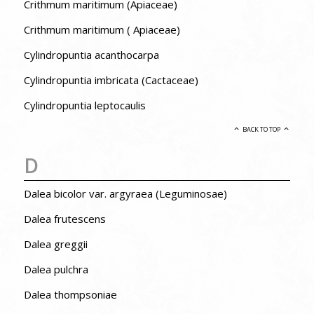
Crithmum maritimum (Apiaceae)
Crithmum maritimum ( Apiaceae)
Cylindropuntia acanthocarpa
Cylindropuntia imbricata (Cactaceae)
Cylindropuntia leptocaulis
BACK TO TOP
D
Dalea bicolor var. argyraea (Leguminosae)
Dalea frutescens
Dalea greggii
Dalea pulchra
Dalea thompsoniae