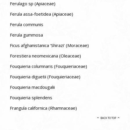
Ferulago sp (Apiaceae)
Ferula assa-foetidea (Apiaceae)
Ferula communis
Ferula gummosa
Ficus afghanistanica ‘Shirazi’ (Moraceae)
Forestiera neomexicana (Oleaceae)
Fouquieria columnaris (Fouquieriaceae)
Fouquieria diguetii (Fouquieriaceae)
Fouquieria macdougalii
Fouquieria splendens
Frangula californica (Rhamnaceae)
BACK TO TOP