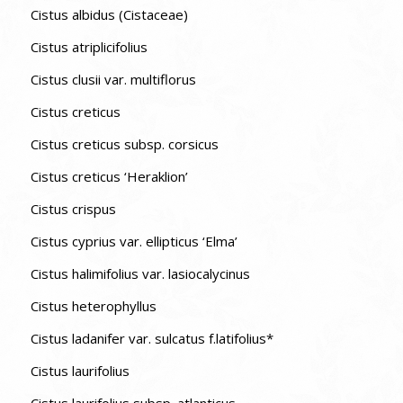
Cistus albidus (Cistaceae)
Cistus atriplicifolius
Cistus clusii var. multiflorus
Cistus creticus
Cistus creticus subsp. corsicus
Cistus creticus ‘Heraklion’
Cistus crispus
Cistus cyprius var. ellipticus ‘Elma’
Cistus halimifolius var. lasiocalycinus
Cistus heterophyllus
Cistus ladanifer var. sulcatus f.latifolius*
Cistus laurifolius