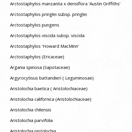
Arctostaphylos manzanita x densiflora ‘Austin Griffiths’
Arctostaphylos pringlei subsp. pringlei
Arctostaphylos pungens
Arctostaphylos viscida subsp. viscida
Arctostaphylos ‘Howard MacMinn’
Arctostaphylos (Ericaceae)
Argania spinosa (Sapotaceae)
Argyrocytisus battandieri ( Leguminosae)
Aristolochia baetica ( Aristolochiaceae)
Aristolochia californica (Aristolochiaceae)
Aristolochia chilensis
Aristolochia parvifolia
Aristolochia pistolochia