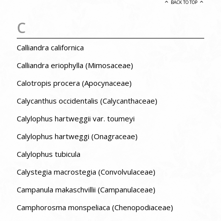
BACK TO TOP
C
Calliandra californica
Calliandra eriophylla (Mimosaceae)
Calotropis procera (Apocynaceae)
Calycanthus occidentalis (Calycanthaceae)
Calylophus hartweggii var. toumeyi
Calylophus hartweggi (Onagraceae)
Calylophus tubicula
Calystegia macrostegia (Convolvulaceae)
Campanula makaschvillii (Campanulaceae)
Camphorosma monspeliaca (Chenopodiaceae)