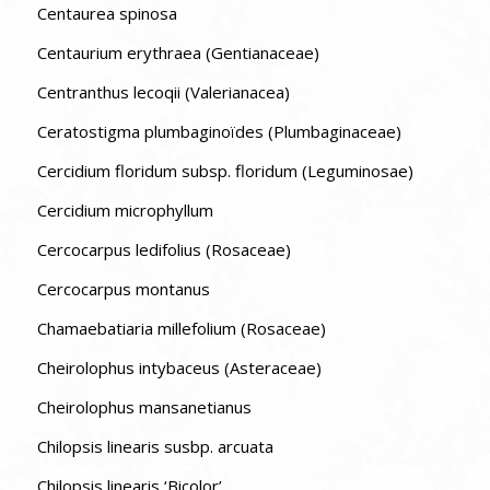
Centaurea spinosa
Centaurium erythraea (Gentianaceae)
Centranthus lecoqii (Valerianacea)
Ceratostigma plumbaginoïdes (Plumbaginaceae)
Cercidium floridum subsp. floridum (Leguminosae)
Cercidium microphyllum
Cercocarpus ledifolius (Rosaceae)
Cercocarpus montanus
Chamaebatiaria millefolium (Rosaceae)
Cheirolophus intybaceus (Asteraceae)
Cheirolophus mansanetianus
Chilopsis linearis susbp. arcuata
Chilopsis linearis ‘Bicolor’