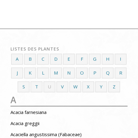
LISTES DES PLANTES
A
B
C
D
E
F
G
H
I
J
K
L
M
N
O
P
Q
R
S
T
U
V
W
X
Y
Z
A
Acacia farnesiana
Acacia greggii
Acaciella angustissima (Fabaceae)