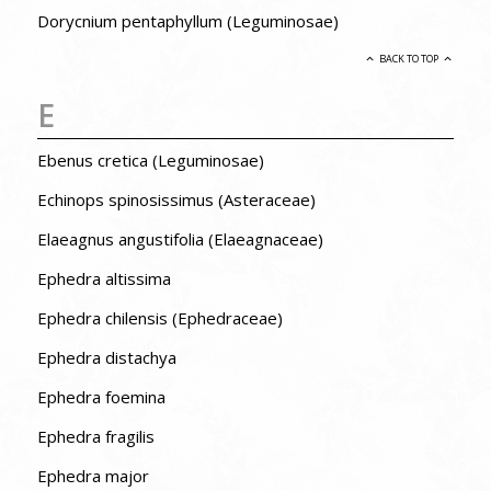
Dorycnium pentaphyllum (Leguminosae)
BACK TO TOP
E
Ebenus cretica (Leguminosae)
Echinops spinosissimus (Asteraceae)
Elaeagnus angustifolia (Elaeagnaceae)
Ephedra altissima
Ephedra chilensis (Ephedraceae)
Ephedra distachya
Ephedra foemina
Ephedra fragilis
Ephedra major