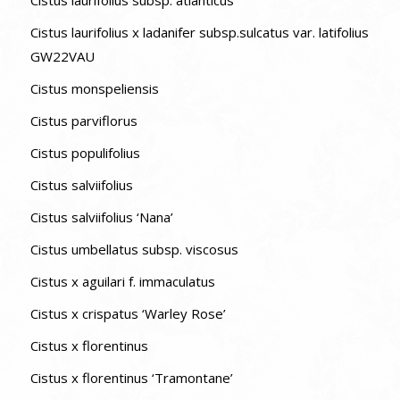
Cistus laurifolius subsp. atlanticus
Cistus laurifolius x ladanifer subsp.sulcatus var. latifolius
GW22VAU
Cistus monspeliensis
Cistus parviflorus
Cistus populifolius
Cistus salviifolius
Cistus salviifolius ‘Nana’
Cistus umbellatus subsp. viscosus
Cistus x aguilari f. immaculatus
Cistus x crispatus ‘Warley Rose’
Cistus x florentinus
Cistus x florentinus ‘Tramontane’