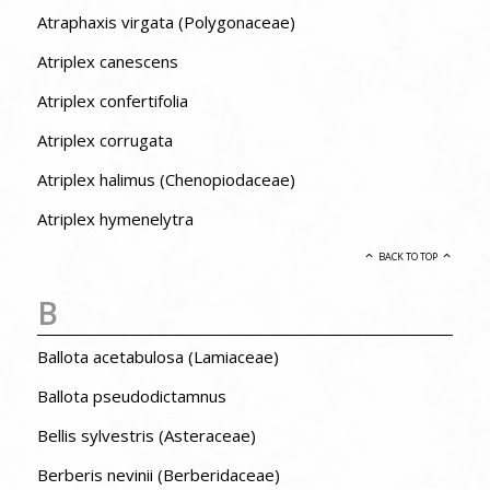
Atraphaxis virgata (Polygonaceae)
Atriplex canescens
Atriplex confertifolia
Atriplex corrugata
Atriplex halimus (Chenopiodaceae)
Atriplex hymenelytra
BACK TO TOP
B
Ballota acetabulosa (Lamiaceae)
Ballota pseudodictamnus
Bellis sylvestris (Asteraceae)
Berberis nevinii (Berberidaceae)