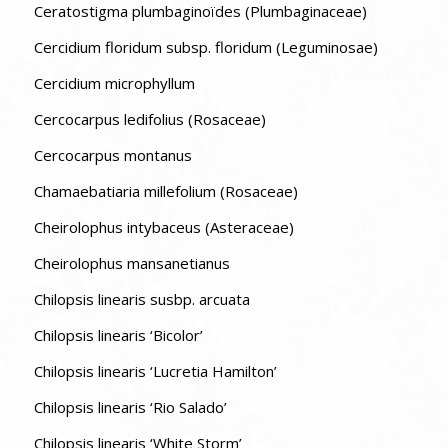
Ceratostigma plumbaginoïdes (Plumbaginaceae)
Cercidium floridum subsp. floridum (Leguminosae)
Cercidium microphyllum
Cercocarpus ledifolius (Rosaceae)
Cercocarpus montanus
Chamaebatiaria millefolium (Rosaceae)
Cheirolophus intybaceus (Asteraceae)
Cheirolophus mansanetianus
Chilopsis linearis susbp. arcuata
Chilopsis linearis ‘Bicolor’
Chilopsis linearis ‘Lucretia Hamilton’
Chilopsis linearis ‘Rio Salado’
Chilopsis linearis ‘White Storm’