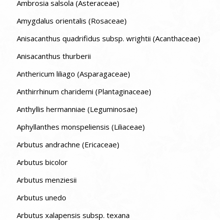
Ambrosia salsola (Asteraceae)
Amygdalus orientalis (Rosaceae)
Anisacanthus quadrifidus subsp. wrightii (Acanthaceae)
Anisacanthus thurberii
Anthericum liliago (Asparagaceae)
Anthirrhinum charidemi (Plantaginaceae)
Anthyllis hermanniae (Leguminosae)
Aphyllanthes monspeliensis (Liliaceae)
Arbutus andrachne (Ericaceae)
Arbutus bicolor
Arbutus menziesii
Arbutus unedo
Arbutus xalapensis subsp. texana