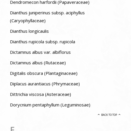
Dendromecon harfordii (Papaveraceae)
Dianthus juniperinus subsp. aciphyllus
(Caryophyllaceae)
Dianthus longicaulis
Dianthus rupicola subsp. rupicola
Dictamnus albus var. albiflorus
Dictamnus albus (Rutaceae)
Digitalis obscura (Plantaginaceae)
Diplacus aurantiacus (Phrymaceae)
Dittrichia viscosa (Asteraceae)
Dorycnium pentaphyllum (Leguminosae)
BACK TO TOP
E