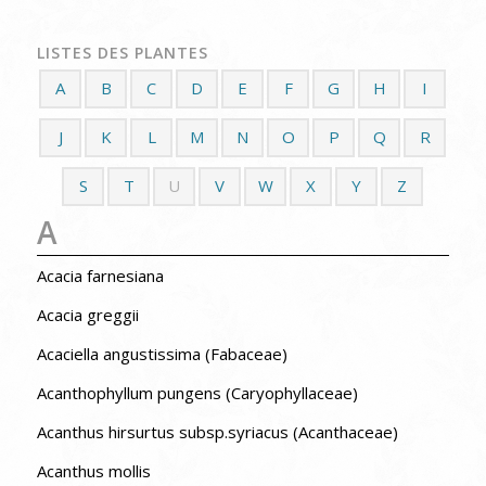
LISTES DES PLANTES
A
B
C
D
E
F
G
H
I
J
K
L
M
N
O
P
Q
R
S
T
U
V
W
X
Y
Z
A
Acacia farnesiana
Acacia greggii
Acaciella angustissima (Fabaceae)
Acanthophyllum pungens (Caryophyllaceae)
Acanthus hirsurtus subsp.syriacus (Acanthaceae)
Acanthus mollis