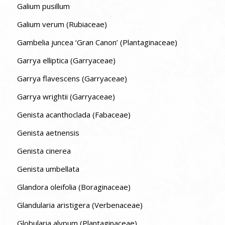
Galium pusillum
Galium verum (Rubiaceae)
Gambelia juncea ‘Gran Canon’ (Plantaginaceae)
Garrya elliptica (Garryaceae)
Garrya flavescens (Garryaceae)
Garrya wrightii (Garryaceae)
Genista acanthoclada (Fabaceae)
Genista aetnensis
Genista cinerea
Genista umbellata
Glandora oleifolia (Boraginaceae)
Glandularia aristigera (Verbenaceae)
Globularia alypum (Plantaginaceae)