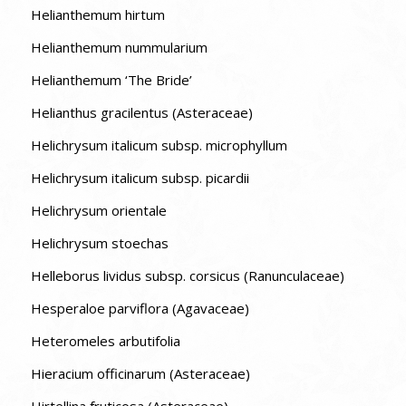
Helianthemum hirtum
Helianthemum nummularium
Helianthemum ‘The Bride’
Helianthus gracilentus (Asteraceae)
Helichrysum italicum subsp. microphyllum
Helichrysum italicum subsp. picardii
Helichrysum orientale
Helichrysum stoechas
Helleborus lividus subsp. corsicus (Ranunculaceae)
Hesperaloe parviflora (Agavaceae)
Heteromeles arbutifolia
Hieracium officinarum (Asteraceae)