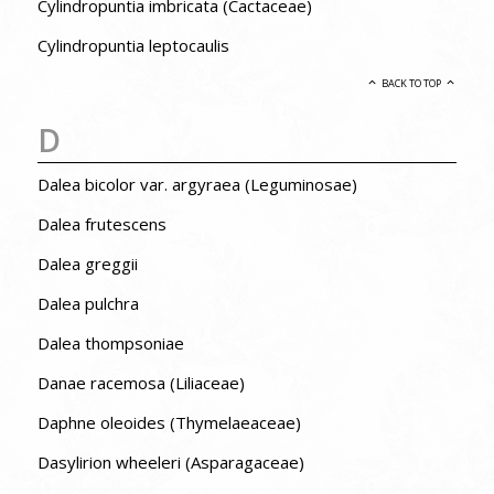
Cylindropuntia imbricata (Cactaceae)
Cylindropuntia leptocaulis
BACK TO TOP
D
Dalea bicolor var. argyraea (Leguminosae)
Dalea frutescens
Dalea greggii
Dalea pulchra
Dalea thompsoniae
Danae racemosa (Liliaceae)
Daphne oleoides (Thymelaeaceae)
Dasylirion wheeleri (Asparagaceae)