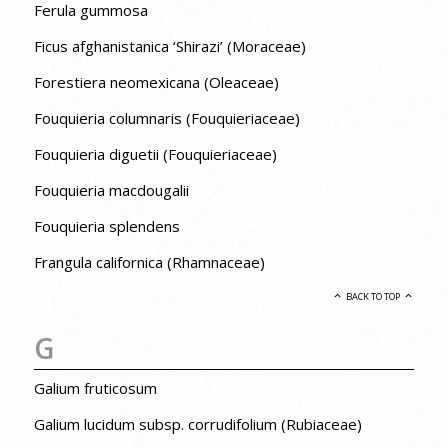
Ferula gummosa
Ficus afghanistanica ‘Shirazi’ (Moraceae)
Forestiera neomexicana (Oleaceae)
Fouquieria columnaris (Fouquieriaceae)
Fouquieria diguetii (Fouquieriaceae)
Fouquieria macdougalii
Fouquieria splendens
Frangula californica (Rhamnaceae)
BACK TO TOP
G
Galium fruticosum
Galium lucidum subsp. corrudifolium (Rubiaceae)