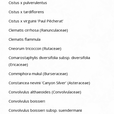
Cistus x pulverulentus
Cistus x tardiflorens
Cistus x virguinii ‘Paul Pècherat’
Clematis cirrhosa (Ranunculaceae)
Clematis flammula
Cneorum tricoccon (Rutaceae)
Comarostaphylis diversifolia subsp. diversifolia
(Ericaceae)
Commiphora mukul (Burseraceae)
Constancea nevinii ‘Canyon Silver’ (Asteraceae)
Convolvulus althaeoides (Convolvulaceae)
Convolvulus boissieri
Convolvulus boissieri subsp. suendermanii