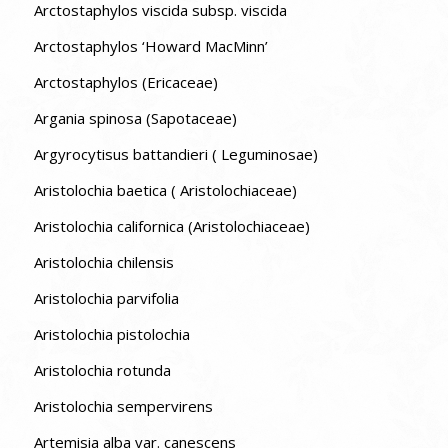
Arctostaphylos viscida subsp. viscida
Arctostaphylos ‘Howard MacMinn’
Arctostaphylos (Ericaceae)
Argania spinosa (Sapotaceae)
Argyrocytisus battandieri ( Leguminosae)
Aristolochia baetica ( Aristolochiaceae)
Aristolochia californica (Aristolochiaceae)
Aristolochia chilensis
Aristolochia parvifolia
Aristolochia pistolochia
Aristolochia rotunda
Aristolochia sempervirens
Artemisia alba var. canescens