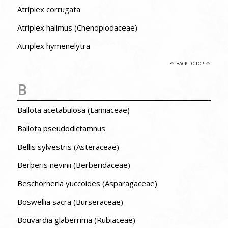
Atriplex corrugata
Atriplex halimus (Chenopiodaceae)
Atriplex hymenelytra
BACK TO TOP
B
Ballota acetabulosa (Lamiaceae)
Ballota pseudodictamnus
Bellis sylvestris (Asteraceae)
Berberis nevinii (Berberidaceae)
Beschorneria yuccoides (Asparagaceae)
Boswellia sacra (Burseraceae)
Bouvardia glaberrima (Rubiaceae)