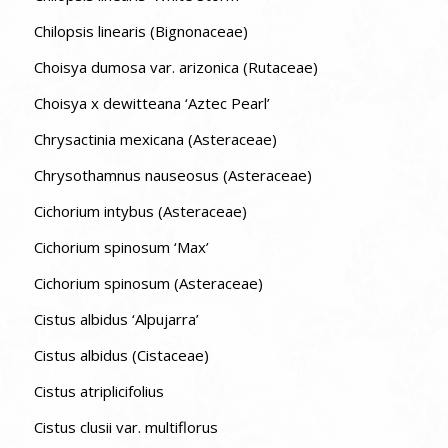
Chilopsis linearis (Bignonaceae)
Choisya dumosa var. arizonica (Rutaceae)
Choisya x dewitteana ‘Aztec Pearl’
Chrysactinia mexicana (Asteraceae)
Chrysothamnus nauseosus (Asteraceae)
Cichorium intybus (Asteraceae)
Cichorium spinosum ‘Max’
Cichorium spinosum (Asteraceae)
Cistus albidus ‘Alpujarra’
Cistus albidus (Cistaceae)
Cistus atriplicifolius
Cistus clusii var. multiflorus