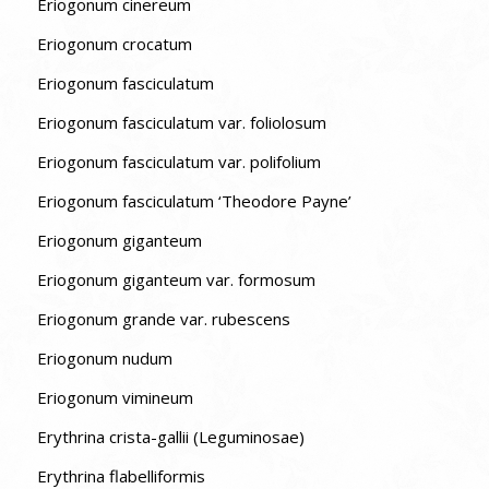
Eriogonum cinereum
Eriogonum crocatum
Eriogonum fasciculatum
Eriogonum fasciculatum var. foliolosum
Eriogonum fasciculatum var. polifolium
Eriogonum fasciculatum ‘Theodore Payne’
Eriogonum giganteum
Eriogonum giganteum var. formosum
Eriogonum grande var. rubescens
Eriogonum nudum
Eriogonum vimineum
Erythrina crista-gallii (Leguminosae)
Erythrina flabelliformis