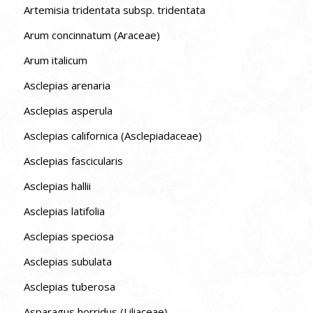
Artemisia tridentata subsp. tridentata
Arum concinnatum (Araceae)
Arum italicum
Asclepias arenaria
Asclepias asperula
Asclepias californica (Asclepiadaceae)
Asclepias fascicularis
Asclepias hallii
Asclepias latifolia
Asclepias speciosa
Asclepias subulata
Asclepias tuberosa
Asparagus horridus (Liliaceae)