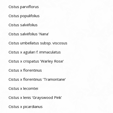
Cistus parviflorus
Cistus populifolius
Cistus salviifolius
Cistus salviifolius ‘Nana’
Cistus umbellatus subsp. viscosus
Cistus x aguilari f. immaculatus
Cistus x crispatus ‘Warley Rose’
Cistus x florentinus
Cistus x florentinus ‘Tramontane’
Cistus x lecomtei
Cistus x lenis ‘Grayswood Pink’
Cistus x picardianus