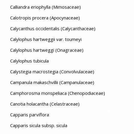
Calliandra eriophylla (Mimosaceae)
Calotropis procera (Apocynaceae)
Calycanthus occidentalis (Calycanthaceae)
Calylophus hartweggii var. toumeyi
Calylophus hartweggi (Onagraceae)
Calylophus tubicula
Calystegia macrostegia (Convolvulaceae)
Campanula makaschvillii (Campanulaceae)
Camphorosma monspeliaca (Chenopodiaceae)
Canotia holacantha (Celastraceae)
Capparis parviflora
Capparis sicula subsp. sicula