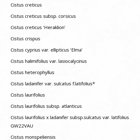
Cistus creticus
Cistus creticus subsp. corsicus
Cistus creticus ‘Heraklion’
Cistus crispus
Cistus cyprius var. ellipticus ‘Elma’
Cistus halimifolius var. lasiocalycinus
Cistus heterophyllus
Cistus ladanifer var. sulcatus f.latifolius*
Cistus laurifolius
Cistus laurifolius subsp. atlanticus
Cistus laurifolius x ladanifer subsp.sulcatus var. latifolius
GW22VAU
Cistus monspeliensis