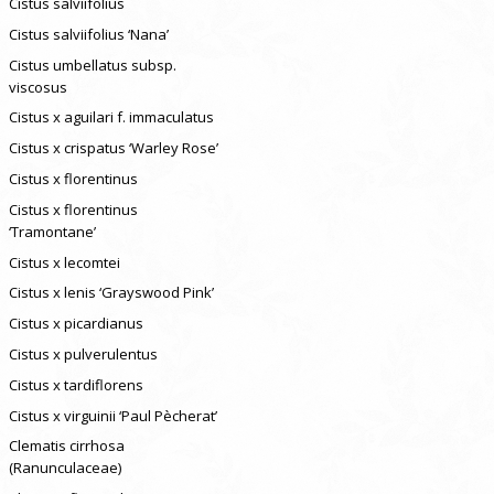
Cistus salviifolius
Cistus salviifolius ‘Nana’
Cistus umbellatus subsp.
viscosus
Cistus x aguilari f. immaculatus
Cistus x crispatus ‘Warley Rose’
Cistus x florentinus
Cistus x florentinus
‘Tramontane’
Cistus x lecomtei
Cistus x lenis ‘Grayswood Pink’
Cistus x picardianus
Cistus x pulverulentus
Cistus x tardiflorens
Cistus x virguinii ‘Paul Pècherat’
Clematis cirrhosa
(Ranunculaceae)