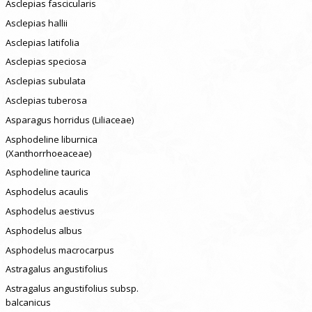
Asclepias fascicularis
Asclepias hallii
Asclepias latifolia
Asclepias speciosa
Asclepias subulata
Asclepias tuberosa
Asparagus horridus (Liliaceae)
Asphodeline liburnica
(Xanthorrhoeaceae)
Asphodeline taurica
Asphodelus acaulis
Asphodelus aestivus
Asphodelus albus
Asphodelus macrocarpus
Astragalus angustifolius
Astragalus angustifolius subsp.
balcanicus