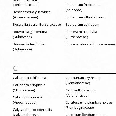
(Berberidaceae)
Bupleurum fruticosum
(Apiaceae)
Beschorneria yuccoides
(Asparagaceae)
Bupleurum gilbrataricum
Boswellia sacra (Burseraceae)
Bupleurum spinosum
Bouvardia glaberrima
Bursera microphylla
(Rubiaceae)
(Burseraceae)
Bouvardia ternifolia
Bursera odorata (Burseraceae)
(Rubiaceae)
C
Calliandra californica
Centaurium erythraea
(Gentianaceae)
Calliandra eriophylla
(Mimosaceae)
Centranthus lecoqii
(Valerianacea)
Calotropis procera
(Apocynaceae)
Ceratostigma plumbaginoïdes
(Plumbaginaceae)
Calycanthus occidentalis
(Calycanthaceae)
Cercidium floridum subsp.