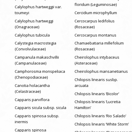
floridum (Leguminosae)
Calylophus hartweggii var.
toumeyi
Cercidium microphyllum
Calylophus hartweggi
Cercocarpus ledifolius
(Onagraceae)
(Rosaceae)
Calylophus tubicula
Cercocarpus montanus
Calystegia macrostegia
Chamaebatiaria millefolium
(Convolvulaceae)
(Rosaceae)
Campanula makaschvillii
Cheirolophus intybaceus
(Campanulaceae)
(Asteraceae)
Camphorosma monspeliaca
Cheirolophus mansanetianus
(Chenopodiaceae)
Chilopsis linearis susbp.
Canotia holacantha
arcuata
(Celastraceae)
Chilopsis linearis ‘Bicolor’
Capparis parviflora
Chilopsis linearis ‘Lucretia
Capparis sicula subsp. sicula
Hamilton’
Capparis spinosa subsp.
Chilopsis linearis ‘Rio Salado’
inermis
Chilopsis linearis ‘White Storm’
Capparis spinosa