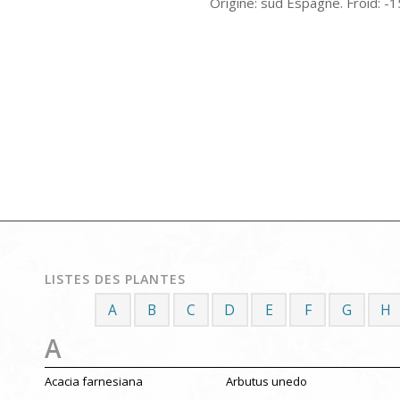
Origine: sud Espagne. Froid: -1
LISTES DES PLANTES
A
B
C
D
E
F
G
H
A
Acacia farnesiana
Arbutus unedo