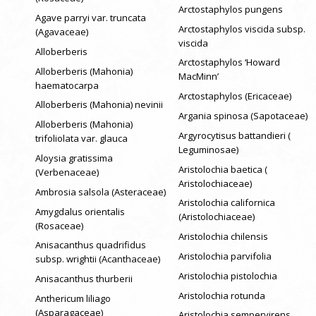
Arctostaphylos pungens
Agave parryi var. truncata
Arctostaphylos viscida subsp.
(Agavaceae)
viscida
Alloberberis
Arctostaphylos ‘Howard
Alloberberis (Mahonia)
MacMinn’
haematocarpa
Arctostaphylos (Ericaceae)
Alloberberis (Mahonia) nevinii
Argania spinosa (Sapotaceae)
Alloberberis (Mahonia)
Argyrocytisus battandieri (
trifoliolata var. glauca
Leguminosae)
Aloysia gratissima
Aristolochia baetica (
(Verbenaceae)
Aristolochiaceae)
Ambrosia salsola (Asteraceae)
Aristolochia californica
Amygdalus orientalis
(Aristolochiaceae)
(Rosaceae)
Aristolochia chilensis
Anisacanthus quadrifidus
Aristolochia parvifolia
subsp. wrightii (Acanthaceae)
Aristolochia pistolochia
Anisacanthus thurberii
Aristolochia rotunda
Anthericum liliago
(Asparagaceae)
Aristolochia sempervirens