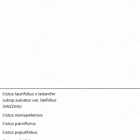
Cistus laurifolius x ladanifer
subsp.sulcatus var. latifolius
GW22VAU
Cistus monspeliensis
Cistus parviflorus
Cistus populifolius