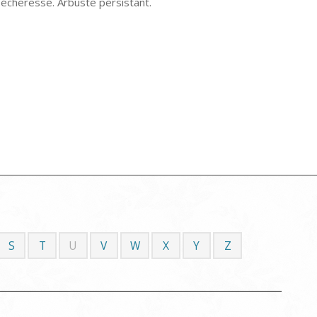
 sécheresse. Arbuste persistant.
S
T
U
V
W
X
Y
Z