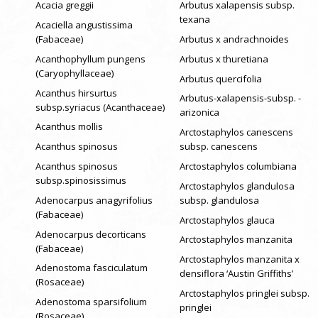
Acacia greggii
Arbutus xalapensis subsp.
texana
Acaciella angustissima
(Fabaceae)
Arbutus x andrachnoides
Acanthophyllum pungens
Arbutus x thuretiana
(Caryophyllaceae)
Arbutus quercifolia
Acanthus hirsurtus
Arbutus-xalapensis-subsp. -
subsp.syriacus (Acanthaceae)
arizonica
Acanthus mollis
Arctostaphylos canescens
Acanthus spinosus
subsp. canescens
Acanthus spinosus
Arctostaphylos columbiana
subsp.spinosissimus
Arctostaphylos glandulosa
Adenocarpus anagyrifolius
subsp. glandulosa
(Fabaceae)
Arctostaphylos glauca
Adenocarpus decorticans
Arctostaphylos manzanita
(Fabaceae)
Arctostaphylos manzanita x
Adenostoma fasciculatum
densiflora ‘Austin Griffiths’
(Rosaceae)
Arctostaphylos pringlei subsp.
Adenostoma sparsifolium
pringlei
(Rosaceae)