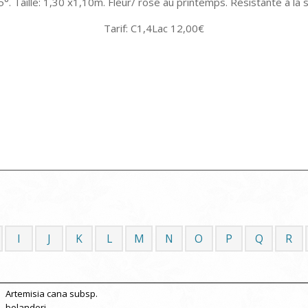
5°. Taille: 1,30 x1,10m. Fleur/ rose au printemps. Résistante à la
Tarif: C1,4Lac 12,00€
I
J
K
L
M
N
O
P
Q
R
Artemisia cana subsp.
bolanderi