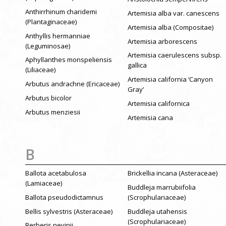
Anthirrhinum charidemi
Artemisia alba var. canescens
(Plantaginaceae)
Artemisia alba (Compositae)
Anthyllis hermanniae
Artemisia arborescens
(Leguminosae)
Artemisia caerulescens subsp.
Aphyllanthes monspeliensis
gallica
(Liliaceae)
Artemisia california ‘Canyon
Arbutus andrachne (Ericaceae)
Gray’
Arbutus bicolor
Artemisia californica
Arbutus menziesii
Artemisia cana
B
Ballota acetabulosa
Brickellia incana (Asteraceae)
(Lamiaceae)
Buddleja marrubiifolia
Ballota pseudodictamnus
(Scrophulariaceae)
Bellis sylvestris (Asteraceae)
Buddleja utahensis
(Scrophulariaceae)
Berberis nevinii