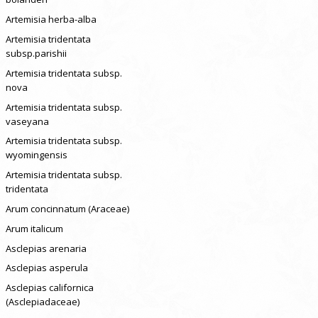
Artemisia herba-alba
Artemisia tridentata
subsp.parishii
Artemisia tridentata subsp.
nova
Artemisia tridentata subsp.
vaseyana
Artemisia tridentata subsp.
wyomingensis
Artemisia tridentata subsp.
tridentata
Arum concinnatum (Araceae)
Arum italicum
Asclepias arenaria
Asclepias asperula
Asclepias californica
(Asclepiadaceae)