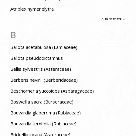
Atriplex hymenelytra
BACK TO TOP
B
Ballota acetabulosa (Lamiaceae)
Ballota pseudodictamnus
Bellis sylvestris (Asteraceae)
Berberis nevinii (Berberidaceae)
Beschorneria yuccoides (Asparagaceae)
Boswellia sacra (Burseraceae)
Bouvardia glaberrima (Rubiaceae)
Bouvardia ternifolia (Rubiaceae)
Brickellia incana (Asteraceae)