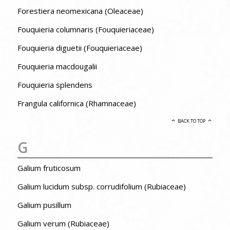
Forestiera neomexicana (Oleaceae)
Fouquieria columnaris (Fouquieriaceae)
Fouquieria diguetii (Fouquieriaceae)
Fouquieria macdougalii
Fouquieria splendens
Frangula californica (Rhamnaceae)
BACK TO TOP
G
Galium fruticosum
Galium lucidum subsp. corrudifolium (Rubiaceae)
Galium pusillum
Galium verum (Rubiaceae)