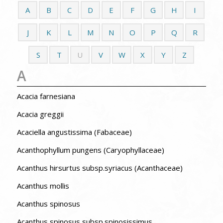
A
B
C
D
E
F
G
H
I
J
K
L
M
N
O
P
Q
R
S
T
U
V
W
X
Y
Z
A
Acacia farnesiana
Acacia greggii
Acaciella angustissima (Fabaceae)
Acanthophyllum pungens (Caryophyllaceae)
Acanthus hirsurtus subsp.syriacus (Acanthaceae)
Acanthus mollis
Acanthus spinosus
Acanthus spinosus subsp.spinosissimus