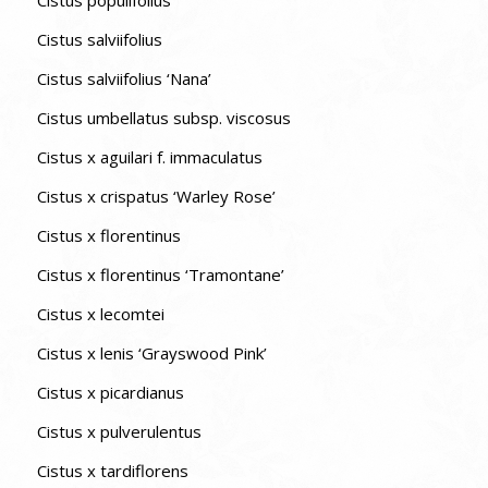
Cistus salviifolius
Cistus salviifolius ‘Nana’
Cistus umbellatus subsp. viscosus
Cistus x aguilari f. immaculatus
Cistus x crispatus ‘Warley Rose’
Cistus x florentinus
Cistus x florentinus ‘Tramontane’
Cistus x lecomtei
Cistus x lenis ‘Grayswood Pink’
Cistus x picardianus
Cistus x pulverulentus
Cistus x tardiflorens