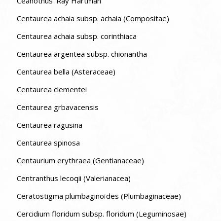
Ceanothus ‘Ray Hartman’
Centaurea achaia subsp. achaia (Compositae)
Centaurea achaia subsp. corinthiaca
Centaurea argentea subsp. chionantha
Centaurea bella (Asteraceae)
Centaurea clementei
Centaurea grbavacensis
Centaurea ragusina
Centaurea spinosa
Centaurium erythraea (Gentianaceae)
Centranthus lecoqii (Valerianacea)
Ceratostigma plumbaginoïdes (Plumbaginaceae)
Cercidium floridum subsp. floridum (Leguminosae)