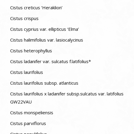
Cistus creticus ‘Heraklion’
Cistus crispus
Cistus cyprius var. ellipticus ‘Elma’
Cistus halimifolius var. lasiocalycinus
Cistus heterophyllus
Cistus ladanifer var. sulcatus f.latifolius*
Cistus laurifolius
Cistus laurifolius subsp. atlanticus
Cistus laurifolius x ladanifer subsp.sulcatus var. latifolius
GW22VAU
Cistus monspeliensis
Cistus parviflorus
Cistus populifolius