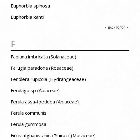
Euphorbia spinosa
Euphorbia xanti
BACK TO TOP
F
Fabiana imbricata (Solanaceae)
Fallugia paradoxa (Rosaceae)
Fendlera rupicola (Hydrangeaceae)
Ferulago sp (Apiaceae)
Ferula assa-foetidea (Apiaceae)
Ferula communis
Ferula gummosa
Ficus afghanistanica ‘Shirazi’ (Moraceae)