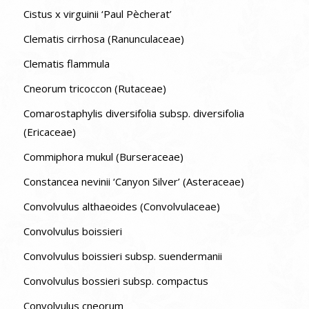
Cistus x virguinii ‘Paul Pècherat’
Clematis cirrhosa (Ranunculaceae)
Clematis flammula
Cneorum tricoccon (Rutaceae)
Comarostaphylis diversifolia subsp. diversifolia
(Ericaceae)
Commiphora mukul (Burseraceae)
Constancea nevinii ‘Canyon Silver’ (Asteraceae)
Convolvulus althaeoides (Convolvulaceae)
Convolvulus boissieri
Convolvulus boissieri subsp. suendermanii
Convolvulus bossieri subsp. compactus
Convolvulus cneorum