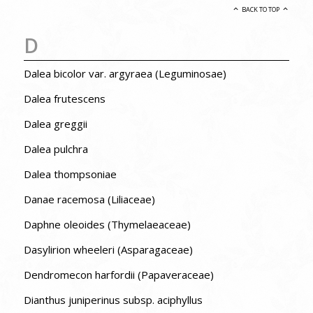
BACK TO TOP
D
Dalea bicolor var. argyraea (Leguminosae)
Dalea frutescens
Dalea greggii
Dalea pulchra
Dalea thompsoniae
Danae racemosa (Liliaceae)
Daphne oleoides (Thymelaeaceae)
Dasylirion wheeleri (Asparagaceae)
Dendromecon harfordii (Papaveraceae)
Dianthus juniperinus subsp. aciphyllus