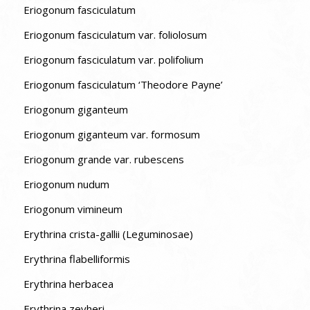
Eriogonum fasciculatum
Eriogonum fasciculatum var. foliolosum
Eriogonum fasciculatum var. polifolium
Eriogonum fasciculatum ‘Theodore Payne’
Eriogonum giganteum
Eriogonum giganteum var. formosum
Eriogonum grande var. rubescens
Eriogonum nudum
Eriogonum vimineum
Erythrina crista-gallii (Leguminosae)
Erythrina flabelliformis
Erythrina herbacea
Erythrina zeyheri