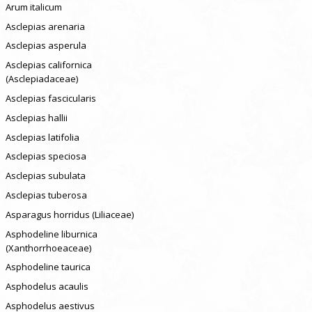
Arum italicum
Asclepias arenaria
Asclepias asperula
Asclepias californica
(Asclepiadaceae)
Asclepias fascicularis
Asclepias hallii
Asclepias latifolia
Asclepias speciosa
Asclepias subulata
Asclepias tuberosa
Asparagus horridus (Liliaceae)
Asphodeline liburnica
(Xanthorrhoeaceae)
Asphodeline taurica
Asphodelus acaulis
Asphodelus aestivus