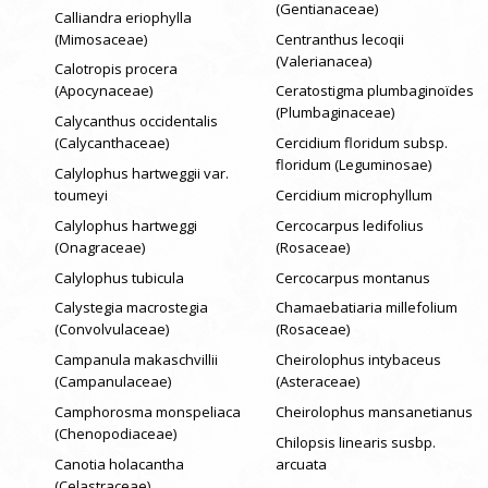
(Gentianaceae)
Calliandra eriophylla
(Mimosaceae)
Centranthus lecoqii
(Valerianacea)
Calotropis procera
(Apocynaceae)
Ceratostigma plumbaginoïdes
(Plumbaginaceae)
Calycanthus occidentalis
(Calycanthaceae)
Cercidium floridum subsp.
floridum (Leguminosae)
Calylophus hartweggii var.
toumeyi
Cercidium microphyllum
Calylophus hartweggi
Cercocarpus ledifolius
(Onagraceae)
(Rosaceae)
Calylophus tubicula
Cercocarpus montanus
Calystegia macrostegia
Chamaebatiaria millefolium
(Convolvulaceae)
(Rosaceae)
Campanula makaschvillii
Cheirolophus intybaceus
(Campanulaceae)
(Asteraceae)
Camphorosma monspeliaca
Cheirolophus mansanetianus
(Chenopodiaceae)
Chilopsis linearis susbp.
Canotia holacantha
arcuata
(Celastraceae)