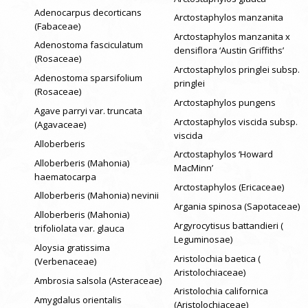
Adenocarpus decorticans
Arctostaphylos manzanita
(Fabaceae)
Arctostaphylos manzanita x
Adenostoma fasciculatum
densiflora ‘Austin Griffiths’
(Rosaceae)
Arctostaphylos pringlei subsp.
Adenostoma sparsifolium
pringlei
(Rosaceae)
Arctostaphylos pungens
Agave parryi var. truncata
Arctostaphylos viscida subsp.
(Agavaceae)
viscida
Alloberberis
Arctostaphylos ‘Howard
Alloberberis (Mahonia)
MacMinn’
haematocarpa
Arctostaphylos (Ericaceae)
Alloberberis (Mahonia) nevinii
Argania spinosa (Sapotaceae)
Alloberberis (Mahonia)
Argyrocytisus battandieri (
trifoliolata var. glauca
Leguminosae)
Aloysia gratissima
Aristolochia baetica (
(Verbenaceae)
Aristolochiaceae)
Ambrosia salsola (Asteraceae)
Aristolochia californica
Amygdalus orientalis
(Aristolochiaceae)