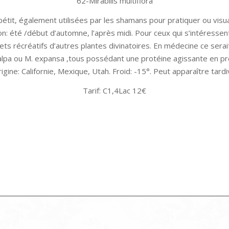
62-Mirabilis multiflora
tit, également utilisées par les shamans pour pratiquer ou visual
n: été /début d’automne, l’après midi. Pour ceux qui s’intéressen
récréatifs d’autres plantes divinatoires. En médecine ce serait un
pa ou M. expansa ,tous possédant une protéine agissante en pré
gine: Californie, Mexique, Utah. Froid: -15°. Peut apparaître tar
Tarif: C1,4Lac 12€