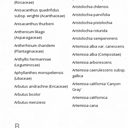
(Rosaceae)
Aristolochia chilensis
Anisacanthus quadrifidus
Aristolochia parvifolia
subsp. wrightii (Acanthaceae)
Aristolochia pistolochia
Anisacanthus thurberii
Aristolochia rotunda
Anthericum liliago
(Asparagaceae)
Aristolochia sempervirens
Anthirrhinum charidemi
Artemisia alba var. canescens
(Plantaginaceae)
Artemisia alba (Compositae)
Anthyllis hermanniae
Artemisia arborescens
(Leguminosae)
Artemisia caerulescens subsp.
Aphyllanthes monspeliensis
gallica
(Liliaceae)
Artemisia california ‘Canyon
Arbutus andrachne (Ericaceae)
Gray’
Arbutus bicolor
Artemisia californica
Arbutus menziesii
Artemisia cana
B