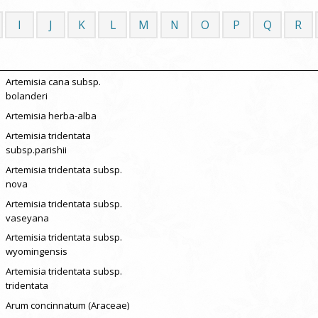
I
J
K
L
M
N
O
P
Q
R
Artemisia cana subsp.
bolanderi
Artemisia herba-alba
Artemisia tridentata
subsp.parishii
Artemisia tridentata subsp.
nova
Artemisia tridentata subsp.
vaseyana
Artemisia tridentata subsp.
wyomingensis
Artemisia tridentata subsp.
tridentata
Arum concinnatum (Araceae)