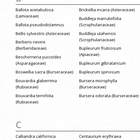
Ballota acetabulosa
Brickellia incana (Asteraceae)
(Lamiaceae)
Buddleja marrubiifolia
Ballota pseudodictamnus
(Scrophulariaceae)
Bellis sylvestris (Asteraceae)
Buddleja utahensis
(Scrophulariaceae)
Berberis nevinii
(Berberidaceae)
Bupleurum fruticosum
(Apiaceae)
Beschorneria yuccoides
(Asparagaceae)
Bupleurum gilbrataricum
Boswellia sacra (Burseraceae)
Bupleurum spinosum
Bouvardia glaberrima
Bursera microphylla
(Rubiaceae)
(Burseraceae)
Bouvardia ternifolia
Bursera odorata (Burseraceae)
(Rubiaceae)
C
Calliandra californica
Centaurium erythraea