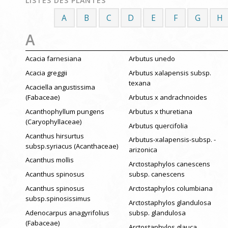
LISTES DES PLANTES
A
B
C
D
E
F
G
H
A
Acacia farnesiana
Arbutus unedo
Acacia greggii
Arbutus xalapensis subsp.
texana
Acaciella angustissima
(Fabaceae)
Arbutus x andrachnoides
Acanthophyllum pungens
Arbutus x thuretiana
(Caryophyllaceae)
Arbutus quercifolia
Acanthus hirsurtus
Arbutus-xalapensis-subsp. -
subsp.syriacus (Acanthaceae)
arizonica
Acanthus mollis
Arctostaphylos canescens
Acanthus spinosus
subsp. canescens
Acanthus spinosus
Arctostaphylos columbiana
subsp.spinosissimus
Arctostaphylos glandulosa
Adenocarpus anagyrifolius
subsp. glandulosa
(Fabaceae)
Arctostaphylos glauca