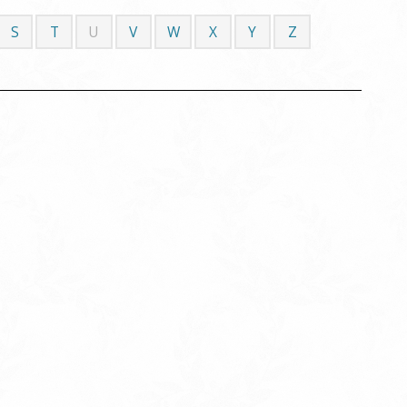
S
T
U
V
W
X
Y
Z