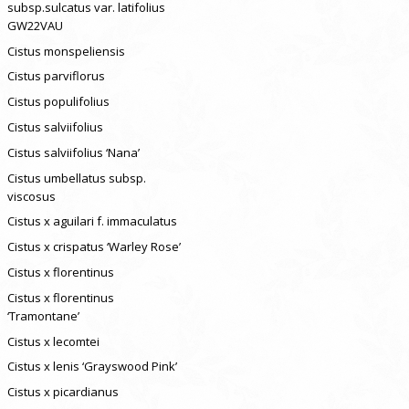
subsp.sulcatus var. latifolius
GW22VAU
Cistus monspeliensis
Cistus parviflorus
Cistus populifolius
Cistus salviifolius
Cistus salviifolius ‘Nana’
Cistus umbellatus subsp.
viscosus
Cistus x aguilari f. immaculatus
Cistus x crispatus ‘Warley Rose’
Cistus x florentinus
Cistus x florentinus
‘Tramontane’
Cistus x lecomtei
Cistus x lenis ‘Grayswood Pink’
Cistus x picardianus