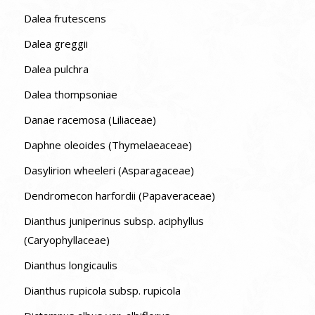
Dalea frutescens
Dalea greggii
Dalea pulchra
Dalea thompsoniae
Danae racemosa (Liliaceae)
Daphne oleoides (Thymelaeaceae)
Dasylirion wheeleri (Asparagaceae)
Dendromecon harfordii (Papaveraceae)
Dianthus juniperinus subsp. aciphyllus
(Caryophyllaceae)
Dianthus longicaulis
Dianthus rupicola subsp. rupicola