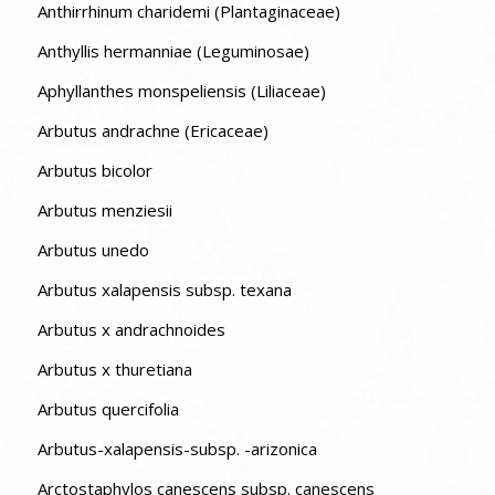
Anthirrhinum charidemi (Plantaginaceae)
Anthyllis hermanniae (Leguminosae)
Aphyllanthes monspeliensis (Liliaceae)
Arbutus andrachne (Ericaceae)
Arbutus bicolor
Arbutus menziesii
Arbutus unedo
Arbutus xalapensis subsp. texana
Arbutus x andrachnoides
Arbutus x thuretiana
Arbutus quercifolia
Arbutus-xalapensis-subsp. -arizonica
Arctostaphylos canescens subsp. canescens