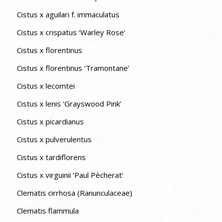
Cistus x aguilari f. immaculatus
Cistus x crispatus ‘Warley Rose’
Cistus x florentinus
Cistus x florentinus ‘Tramontane’
Cistus x lecomtei
Cistus x lenis ‘Grayswood Pink’
Cistus x picardianus
Cistus x pulverulentus
Cistus x tardiflorens
Cistus x virguinii ‘Paul Pècherat’
Clematis cirrhosa (Ranunculaceae)
Clematis flammula