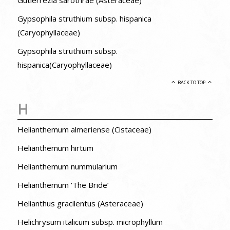
Gypsophila struthium subsp. hispanica
(Caryophyllaceae)
Gypsophila struthium subsp.
hispanica(Caryophyllaceae)
BACK TO TOP
H
Helianthemum almeriense (Cistaceae)
Helianthemum hirtum
Helianthemum nummularium
Helianthemum ‘The Bride’
Helianthus gracilentus (Asteraceae)
Helichrysum italicum subsp. microphyllum