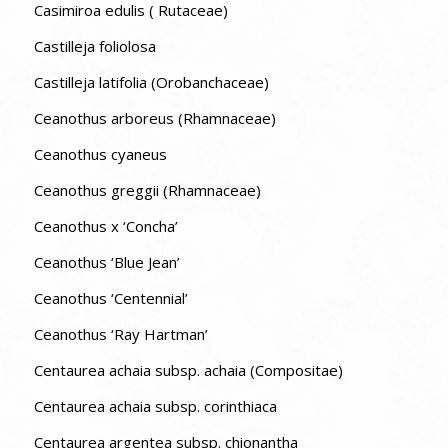
Casimiroa edulis ( Rutaceae)
Castilleja foliolosa
Castilleja latifolia (Orobanchaceae)
Ceanothus arboreus (Rhamnaceae)
Ceanothus cyaneus
Ceanothus greggii (Rhamnaceae)
Ceanothus x ‘Concha’
Ceanothus ‘Blue Jean’
Ceanothus ‘Centennial’
Ceanothus ‘Ray Hartman’
Centaurea achaia subsp. achaia (Compositae)
Centaurea achaia subsp. corinthiaca
Centaurea argentea subsp. chionantha