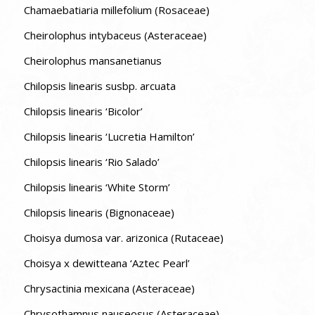
Chamaebatiaria millefolium (Rosaceae)
Cheirolophus intybaceus (Asteraceae)
Cheirolophus mansanetianus
Chilopsis linearis susbp. arcuata
Chilopsis linearis ‘Bicolor’
Chilopsis linearis ‘Lucretia Hamilton’
Chilopsis linearis ‘Rio Salado’
Chilopsis linearis ‘White Storm’
Chilopsis linearis (Bignonaceae)
Choisya dumosa var. arizonica (Rutaceae)
Choisya x dewitteana ‘Aztec Pearl’
Chrysactinia mexicana (Asteraceae)
Chrysothamnus nauseosus (Asteraceae)