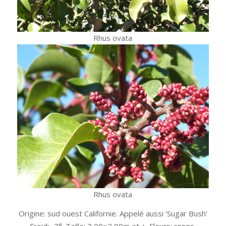
Rhus ovata
Rhus ovata
Origine: sud ouest Californie. Appelé aussi ‘Sugar Bush’
Froid: -7°. Taille: 2,00×2,00m et +. Fleurs: roses.