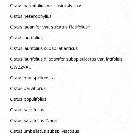
Cistus halimifolius var. lasiocalycinus
Cistus heterophyllus
Cistus ladanifer var. sulcatus f.latifolius*
Cistus laurifolius
Cistus laurifolius subsp. atlanticus
Cistus laurifolius x ladanifer subsp.sulcatus var. latifolius
GW22VAU
Cistus monspeliensis
Cistus parviflorus
Cistus populifolius
Cistus salviifolius
Cistus salviifolius ‘Nana’
Cistus umbellatus subsp. viscosus