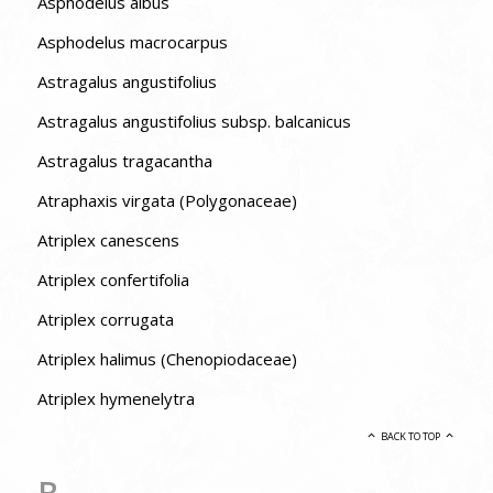
Asphodelus albus
Asphodelus macrocarpus
Astragalus angustifolius
Astragalus angustifolius subsp. balcanicus
Astragalus tragacantha
Atraphaxis virgata (Polygonaceae)
Atriplex canescens
Atriplex confertifolia
Atriplex corrugata
Atriplex halimus (Chenopiodaceae)
Atriplex hymenelytra
BACK TO TOP
B