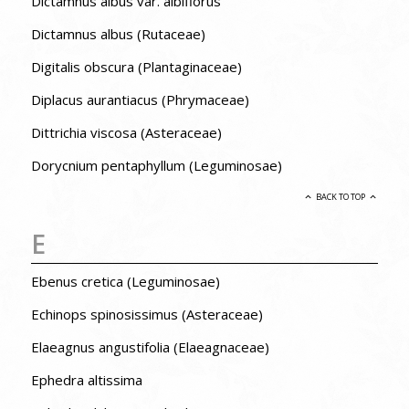
Dictamnus albus var. albiflorus
Dictamnus albus (Rutaceae)
Digitalis obscura (Plantaginaceae)
Diplacus aurantiacus (Phrymaceae)
Dittrichia viscosa (Asteraceae)
Dorycnium pentaphyllum (Leguminosae)
BACK TO TOP
E
Ebenus cretica (Leguminosae)
Echinops spinosissimus (Asteraceae)
Elaeagnus angustifolia (Elaeagnaceae)
Ephedra altissima