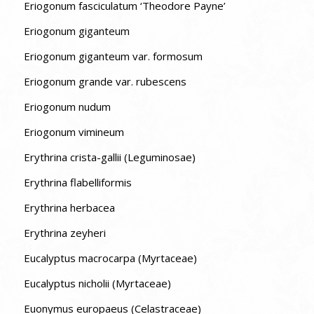
Eriogonum fasciculatum ‘Theodore Payne’
Eriogonum giganteum
Eriogonum giganteum var. formosum
Eriogonum grande var. rubescens
Eriogonum nudum
Eriogonum vimineum
Erythrina crista-gallii (Leguminosae)
Erythrina flabelliformis
Erythrina herbacea
Erythrina zeyheri
Eucalyptus macrocarpa (Myrtaceae)
Eucalyptus nicholii (Myrtaceae)
Euonymus europaeus (Celastraceae)