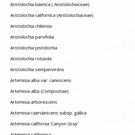
Aristolochia baetica ( Aristolochiaceae)
Aristolochia californica (Aristolochiaceae)
Aristolochia chilensis
Aristolochia parvifolia
Aristolochia pistolochia
Aristolochia rotunda
Aristolochia sempervirens
Artemisia alba var. canescens
Artemisia alba (Compositae)
Artemisia arborescens
Artemisia caerulescens subsp. gallica
Artemisia california ‘Canyon Gray’
Artemisia californica