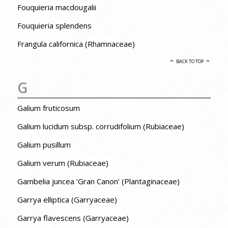
Fouquieria macdougalii
Fouquieria splendens
Frangula californica (Rhamnaceae)
BACK TO TOP
G
Galium fruticosum
Galium lucidum subsp. corrudifolium (Rubiaceae)
Galium pusillum
Galium verum (Rubiaceae)
Gambelia juncea ‘Gran Canon’ (Plantaginaceae)
Garrya elliptica (Garryaceae)
Garrya flavescens (Garryaceae)