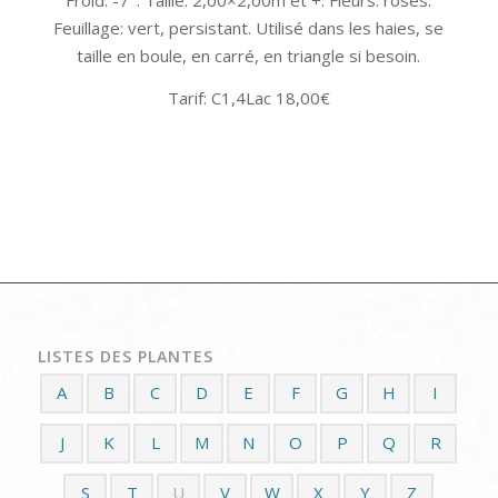
Feuillage: vert, persistant. Utilisé dans les haies, se
taille en boule, en carré, en triangle si besoin.
Tarif: C1,4Lac 18,00€
LISTES DES PLANTES
A
B
C
D
E
F
G
H
I
J
K
L
M
N
O
P
Q
R
S
T
U
V
W
X
Y
Z