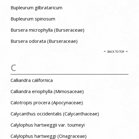
Bupleurum gilbrataricum
Bupleurum spinosum
Bursera microphylla (Burseraceae)
Bursera odorata (Burseraceae)
BACK TO TOP
C
Calliandra californica
Calliandra eriophylla (Mimosaceae)
Calotropis procera (Apocynaceae)
Calycanthus occidentalis (Calycanthaceae)
Calylophus hartweggii var. toumeyi
Calylophus hartweggi (Onagraceae)