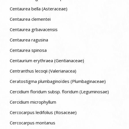
Centaurea bella (Asteraceae)
Centaurea clementei
Centaurea grbavacensis
Centaurea ragusina
Centaurea spinosa
Centaurium erythraea (Gentianaceae)
Centranthus lecoqii (Valerianacea)
Ceratostigma plumbaginoïdes (Plumbaginaceae)
Cercidium floridum subsp. floridum (Leguminosae)
Cercidium microphyllum
Cercocarpus ledifolius (Rosaceae)
Cercocarpus montanus